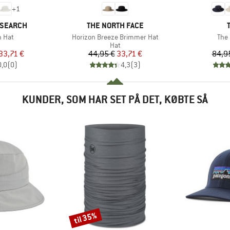
+
1
MÆRKE
ESEARCH
THE NORTH FACE
Artikel
Arti
n Hat
Horizon Breeze Brimmer Hat
The 
duktgruppe
Produktgruppe
Hat
is
dsat pris
Pris
Nedsat pris
33,71 €
44,95 €
33,71 €
84,9
0,0
(
0
)
4,3
(
3
)
KUNDER, SOM HAR SET PÅ DET, KØBTE SÅ
til 35%
Rabat