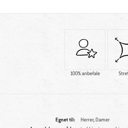
100% anbefale
Stre
Egnet til:
Herrer,
Damer