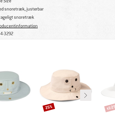
e Size
d snoretræk, justerbar
tageligt snoretræk
oducentinformation
4-3292
til 
25%
Rabat
Rabat