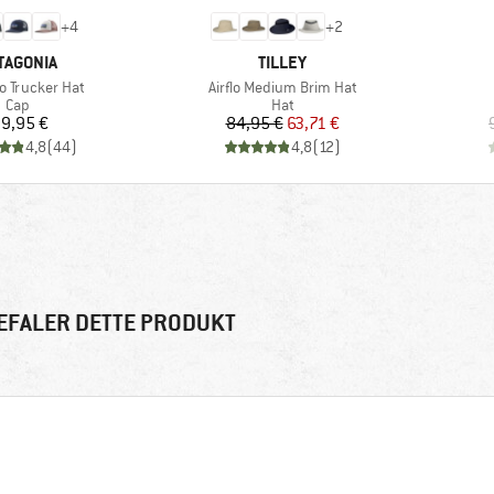
+
4
+
2
RKE
MÆRKE
TAGONIA
TILLEY
Artikel
o Trucker Hat
Airflo Medium Brim Hat
Produktgruppe
Produktgruppe
Cap
Hat
Pris
Pris
Nedsat pris
9,95 €
84,95 €
63,71 €
4,8
(
44
)
4,8
(
12
)
EFALER DETTE PRODUKT