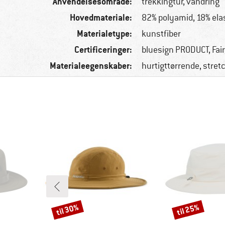
Anvendelsesområde:
trekkingtur, vandring
Hovedmateriale:
82% polyamid, 18% ela
Materialetype:
kunstfiber
Certificeringer:
bluesign PRODUCT, Fai
Materialeegenskaber:
hurtigttørrende, stret
til 30%
til 25%
Rabat
Rabat