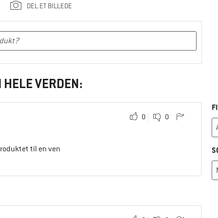
DEL ET BILLEDE
I HELE VERDEN:
F
0
0
produktet til en ven
S