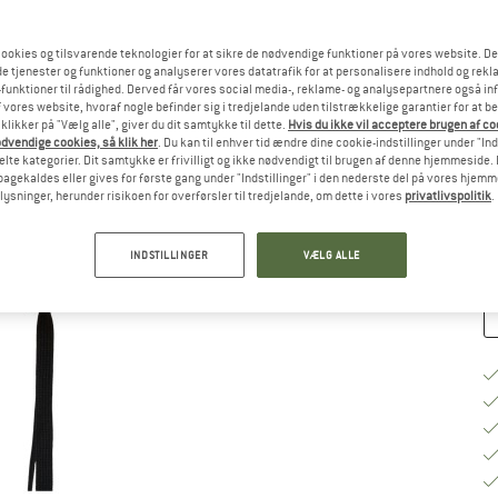
ookies og tilsvarende teknologier for at sikre de nødvendige funktioner på vores website. D
Væ
e tjenester og funktioner og analyserer vores datatrafik for at personalisere indhold og rekla
funktioner til rådighed. Derved får vores social media-, reklame- og analysepartnere også in
 vores website, hvoraf nogle befinder sig i tredjelande uden tilstrækkelige garantier for at b
 klikker på "Vælg alle", giver du dit samtykke til dette.
Hvis du ikke vil acceptere brugen af c
S
dvendige cookies, så klik her
. Du kan til enhver tid ændre dine cookie-indstillinger under "Ind
te kategorier. Dit samtykke er frivilligt og ikke nødvendigt til brugen af denne hjemmeside. D
Le
lbagekaldes eller gives for første gang under "Indstillinger" i den nederste del på vores hjem
plysninger, herunder risikoen for overførsler til tredjelande, om dette i vores
privatlivspolitik
.
An
INDSTILLINGER
VÆLG ALLE