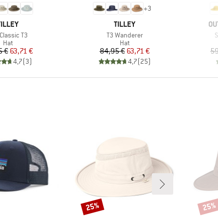
+
3
MÆRKE
MÆRKE
MÆ
TILLEY
TILLEY
OU
kel
Artikel
A
Classic T3
T3 Wanderer
S
Produktgruppe
Produktgruppe
Hat
Hat
Pris
Nedsat pris
Pris
Nedsat pris
5 €
63,71 €
84,95 €
63,71 €
59
4,7
(
3
)
4,7
(
25
)
25%
25%
Rabat
Rabat