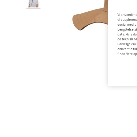
Vi anvender c
vi supplerend
social media-
benyttelse af
data. Hvis du
de teknisk nø
udvælge enkel
enhver tid ti
finde flere o