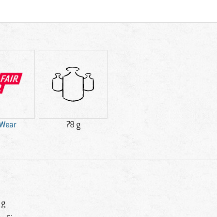
 Wear
78 g
 g