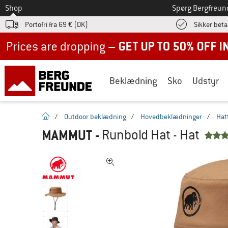
Til
Shop
Spørg Bergfreun
Portofri fra 69 € (DK)
Sikker beta
Up to 50% off now in our summer sale
Beklædning
Sko
Udstyr
Hjemmeside
/
Outdoor beklædning
/
Hovedbeklædninger
/
Hat
MAMMUT
-
Runbold Hat - Hat