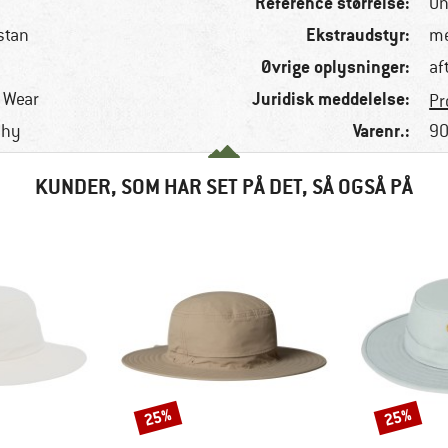
Reference størrelse:
On
Ekstraudstyr:
stan
me
Øvrige oplysninger:
af
Juridisk meddelelse:
r Wear
Pr
Varenr.:
chy
90
KUNDER, SOM HAR SET PÅ DET, SÅ OGSÅ PÅ
25%
25%
Rabat
Rabat