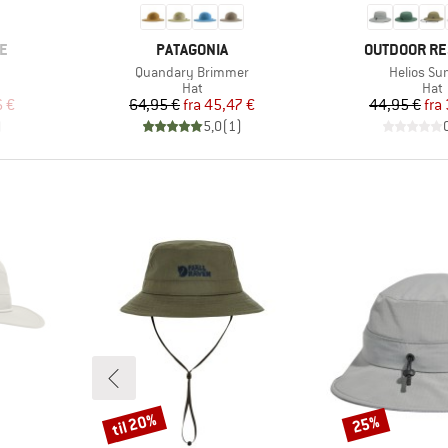
MÆRKE
MÆRKE
E
PATAGONIA
OUTDOOR R
Artikel
Artikel
Quandary Brimmer
Helios Su
ruppe
Produktgruppe
Pro
Hat
Hat
 pris
Pris
Nedsat pris
Pr
Ne
6 €
64,95 €
fra
45,47 €
44,95 €
fra
)
5,0
(
1
)
til 20%
25%
Rabat
Rabat