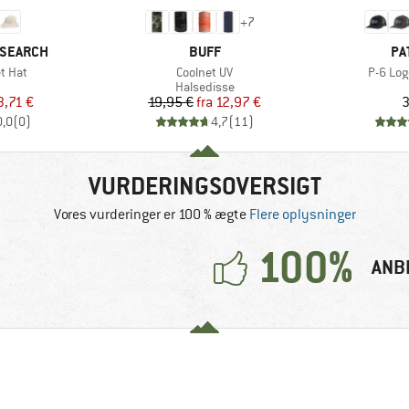
+
7
MÆRKE
MÆ
ESEARCH
BUFF
PA
Artikel
Artikel
t Hat
Coolnet UV
P-6 Log
duktgruppe
Produktgruppe
Halsedisse
is
dsat pris
Pris
Nedsat pris
3,71 €
19,95 €
fra
12,97 €
3
0,0
(
0
)
4,7
(
11
)
VURDERINGSOVERSIGT
Vores vurderinger er 100 % ægte
Flere oplysninger
100%
ANB