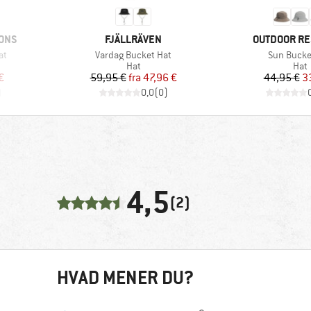
MÆRKE
MÆRKE
ONS
FJÄLLRÄVEN
OUTDOOR R
Artikel
Artikel
at
Vardag Bucket Hat
Sun Bucke
ruppe
Produktgruppe
Pro
Hat
Hat
 pris
Pris
Nedsat pris
Pr
Ne
€
59,95 €
fra
47,96 €
44,95 €
3
)
0,0
(
0
)
4,5
(2)
HVAD MENER DU?