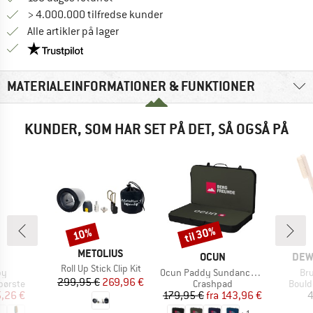
> 4.000.000 tilfredse kunder
Alle artikler på lager
Vi er Trustpilot-certificeret - oplysningerne får du
MATERIALEINFORMATIONER & FUNKTIONER
KUNDER, SOM HAR SET PÅ DET, SÅ OGSÅ PÅ
til 30%
10%
Rabat
Rabat
MÆRKE
METOLIUS
RKE
MÆRKE
MÆR
OCUN
DEW
Artikel
Roll Up Stick Clip Kit
Artikel
Art
by
Ocun Paddy Sundance Bergfreunde
Br
Pris
Nedsat pris
299,95 €
269,96 €
uppe
Produktgruppe
Produ
børste
Crashpad
Bould
is
dsat pris
Pris
Nedsat pris
,26 €
179,95 €
fra
143,96 €
4