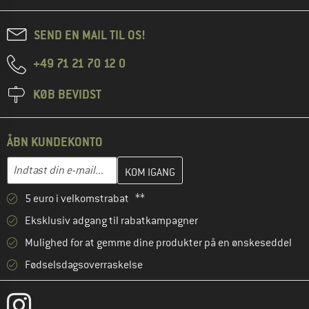
SEND EN MAIL TIL OS!
+49 71 21 70 12 0
KØB BEVIDST
ÅBN KUNDEKONTO
Indtast din e-mailadresse her, og opret i næste trin din kundekon
Indtast din e-mail...
5 euro i velkomstrabat **
Eksklusiv adgang til rabatkampagner
Mulighed for at gemme dine produkter på en ønskeseddel
Fødselsdagsoverraskelse