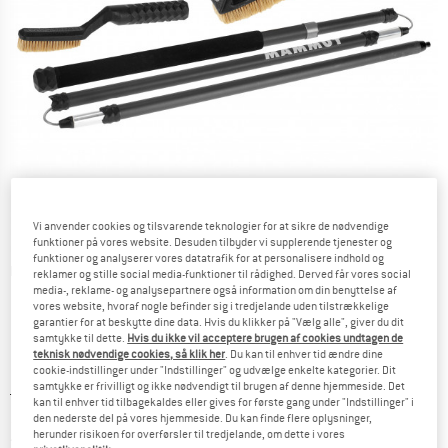
Vi anvender cookies og tilsvarende teknologier for at sikre de nødvendige
funktioner på vores website. Desuden tilbyder vi supplerende tjenester og
funktioner og analyserer vores datatrafik for at personalisere indhold og
Detaljevisning
reklamer og stille social media-funktioner til rådighed. Derved får vores social
media-, reklame- og analysepartnere også information om din benyttelse af
vores website, hvoraf nogle befinder sig i tredjelande uden tilstrækkelige
garantier for at beskytte dine data. Hvis du klikker på "Vælg alle", giver du dit
samtykke til dette.
Hvis du ikke vil acceptere brugen af cookies undtagen de
teknisk nødvendige cookies, så klik her
. Du kan til enhver tid ændre dine
cookie-indstillinger under "Indstillinger" og udvælge enkelte kategorier. Dit
samtykke er frivilligt og ikke nødvendigt til brugen af denne hjemmeside. Det
Original pris :
Pris:
109,95
€
kan til enhver tid tilbagekaldes eller gives for første gang under "Indstillinger" i
58,27
€
inkl. moms.
den nederste del på vores hjemmeside. Du kan finde flere oplysninger,
herunder risikoen for overførsler til tredjelande, om dette i vores
~
KR
435,60