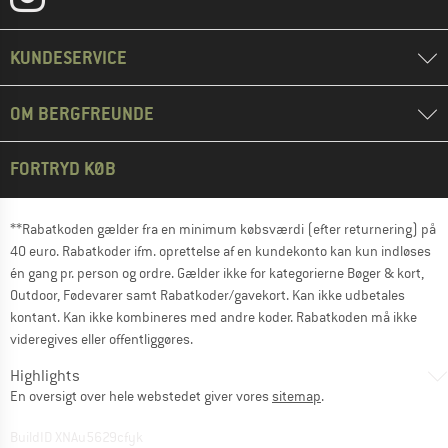
KUNDESERVICE
OM BERGFREUNDE
FORTRYD KØB
**Rabatkoden gælder fra en minimum købsværdi (efter returnering) på
40 euro. Rabatkoder ifm. oprettelse af en kundekonto kan kun indløses
én gang pr. person og ordre. Gælder ikke for kategorierne Bøger & kort,
Outdoor, Fødevarer samt Rabatkoder/gavekort. Kan ikke udbetales
kontant. Kan ikke kombineres med andre koder. Rabatkoden må ikke
videregives eller offentliggøres.
Highlights
En oversigt over hele webstedet giver vores
sitemap
.
BuildID XNAu5629cfyk