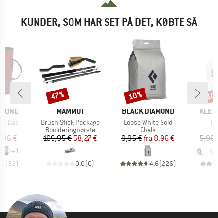
KUNDER, SOM HAR SET PÅ DET, KØBTE SÅ
47%
10%
10
Rabat
Rabat
Raba
MÆRKE
MÆRKE
MÆR
AMOND
MAMMUT
BLACK DIAMOND
KLET
Artikel
Artikel
Art
alk Bag
Brush Stick Package
Loose White Gold
Fi
tgruppe
Produktgruppe
Produktgruppe
ag
Boulderingbørste
Chalk
is
dsat pris
Pris
Nedsat pris
Pris
Nedsat pris
7,96 €
109,95 €
58,27 €
9,95 €
fra
8,96 €
5,90 
+
1
,4
(
32
)
0,0
(
0
)
4,6
(
226
)