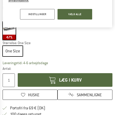
privatlivspolitik
.
Oplysninger om forsendelsesomkostninge
plus Forsendelsesomkostninger
Udgående model
INDSTILLINGER
VÆLG ALLE
Farve:
Black
47%
Størrelse:
One Size
One Size
Linket åbnes i en infoboks og indeholder he
Leveringstid: 4-6 arbejdsdage
Antal:
LÆG I KURV
HUSKE
SAMMENLIGNE
Find oplysninger om forsendelse her! Åb
Portofri fra 69 € (DK)
Gå til returretten her Åbnes i en infoboks
100 dages returret