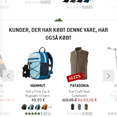
+
1
0,0
(
0
)
0,0
(
0
)
0,0
(
0
)
KUNDER, DER HAR KØBT DENNE VARE, HAR
OGSÅ KØBT
til 22%
Rabat
E
MÆRKE
MÆRKE
M
PA
MAMMUT
PATAGONIA
O
Artikel
Artikel
Art
 VS
Kid's First Zip 8
Trail Craft Vest
Qu
tgruppe
Produktgruppe
Produktgruppe
Pro
ko
Rygsæk til børn
Cykelvest
Bag
is
dsat pris
Pris
Pris
Nedsat pris
143,96 €
49,95 €
119,95 €
fra
93,56 €
9
+
1
,7
(
101
)
5,0
(
1
)
0,0
(
0
)