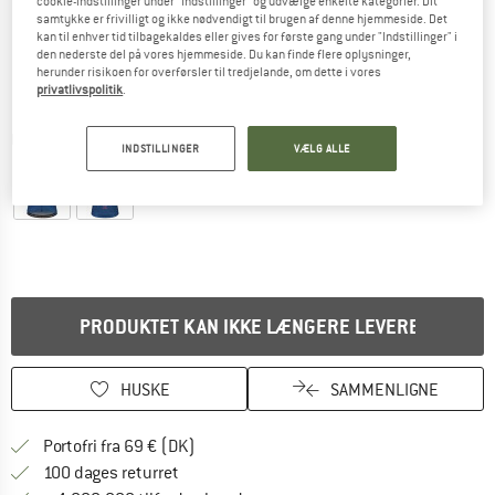
cookie-indstillinger under "Indstillinger" og udvælge enkelte kategorier. Dit
samtykke er frivilligt og ikke nødvendigt til brugen af denne hjemmeside. Det
kan til enhver tid tilbagekaldes eller gives for første gang under "Indstillinger" i
den nederste del på vores hjemmeside. Du kan finde flere oplysninger,
herunder risikoen for overførsler til tredjelande, om dette i vores
privatlivspolitik
.
Detaljevisning
INDSTILLINGER
VÆLG ALLE
PRODUKTET KAN IKKE LÆNGERE LEVERES
HUSKE
SAMMENLIGNE
Find oplysninger om forsendelse her! Åb
Portofri fra 69 € (DK)
Gå til returretten her Åbnes i en infoboks
100 dages returret