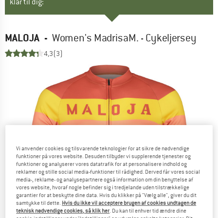
klar til dig:
MALOJA
-
Women's MadrisaM. - Cykeljersey
4,3
(3)
Vi anvender cookies og tilsvarende teknologier for at sikre de nødvendige
funktioner på vores website. Desuden tilbyder vi supplerende tjenester og
funktioner og analyserer vores datatrafik for at personalisere indhold og
reklamer og stille social media-funktioner til rådighed. Derved får vores social
media-, reklame- og analysepartnere også information om din benyttelse af
vores website, hvoraf nogle befinder sig i tredjelande uden tilstrækkelige
garantier for at beskytte dine data. Hvis du klikker på "Vælg alle", giver du dit
samtykke til dette.
Hvis du ikke vil acceptere brugen af cookies undtagen de
teknisk nødvendige cookies, så klik her
. Du kan til enhver tid ændre dine