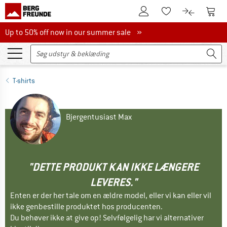
Til kundekontoen
Til 
Til huskesedlen.
Til produk
Up to 50% off now in our summer sale
Up to 50% off now in our summer sale »
T-shirts
Bjergentusiast Max
"DETTE PRODUKT KAN IKKE LÆNGERE
LEVERES."
Enten er der her tale om en ældre model, eller vi kan eller vil
ikke genbestille produktet hos producenten.
Du behøver ikke at give op! Selvfølgelig har vi alternativer