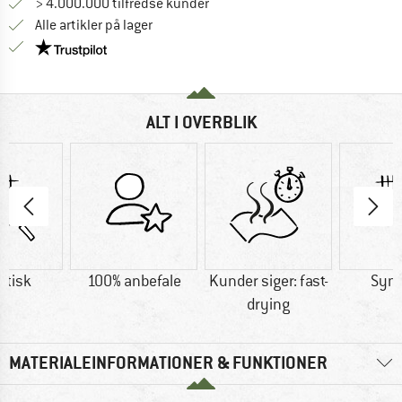
> 4.000.000 tilfredse kunder
Alle artikler på lager
Vi er Trustpilot-certificeret - oplysningerne får du
ALT I OVERBLIK
etisk
100% anbefale
Kunder siger: fast-
Synt
drying
MATERIALEINFORMATIONER & FUNKTIONER