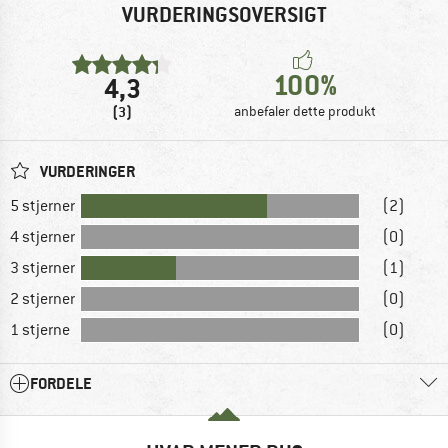
VURDERINGSOVERSIGT
100%
4,3
(3)
anbefaler dette produkt
VURDERINGER
5 stjerner
(2)
4 stjerner
(0)
3 stjerner
(1)
2 stjerner
(0)
1 stjerne
(0)
FORDELE