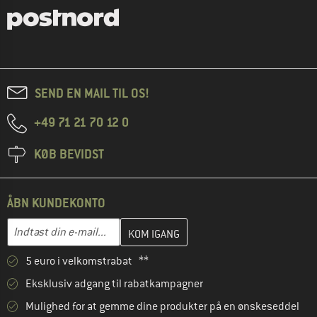
SEND EN MAIL TIL OS!
+49 71 21 70 12 0
KØB BEVIDST
ÅBN KUNDEKONTO
Indtast din e-mailadresse her, og opret i næste trin din kundekon
E-mail-adresse
5 euro i velkomstrabat **
Eksklusiv adgang til rabatkampagner
Mulighed for at gemme dine produkter på en ønskeseddel