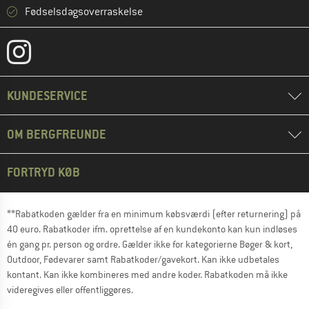
Fødselsdagsoverraskelse
KUNDESERVICE
OM BERGFREUNDE
FORTRYD KØB
**Rabatkoden gælder fra en minimum købsværdi (efter returnering) på
40 euro. Rabatkoder ifm. oprettelse af en kundekonto kan kun indløses
én gang pr. person og ordre. Gælder ikke for kategorierne Bøger & kort,
Outdoor, Fødevarer samt Rabatkoder/gavekort. Kan ikke udbetales
kontant. Kan ikke kombineres med andre koder. Rabatkoden må ikke
videregives eller offentliggøres.