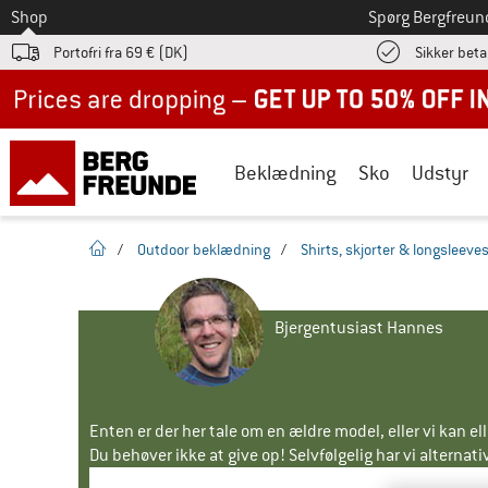
Til
Shop
Spørg Bergfreun
Portofri fra 69 € (DK)
Sikker beta
Up to 50% off now in our summer sale
Beklædning
Sko
Udstyr
Hjemmeside
/
Outdoor beklædning
/
Shirts, skjorter & longsleeve
Bjergentusiast Hannes
Enten er der her tale om en ældre model, eller vi kan e
Du behøver ikke at give op! Selvfølgelig har vi alternative