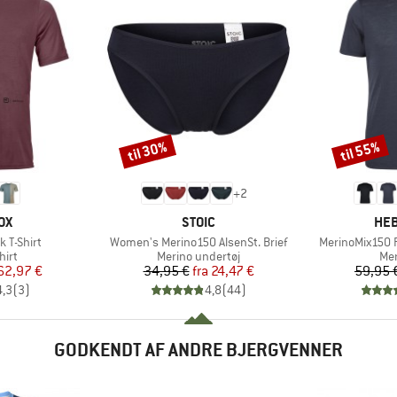
til 30%
til 55%
Rabat
Rabat
+
2
E
MÆRKE
MÆ
OX
STOIC
HEB
Artikel
Artikel
k T-Shirt
Women's Merino150 AlsenSt. Brief
MerinoMix150 P
gruppe
Produktgruppe
Pro
hirt
Merino undertøj
Mer
is
dsat pris
Pris
Nedsat pris
62,97 €
34,95 €
fra
24,47 €
59,95 
4,3
(
3
)
4,8
(
44
)
GODKENDT AF ANDRE BJERGVENNER