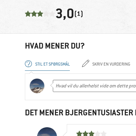
3,0
(1)
HVAD MENER DU?
STIL ET SPØRGSMÅL
SKRIV EN VURDERING
DET MENER BJERGENTUSIASTER 