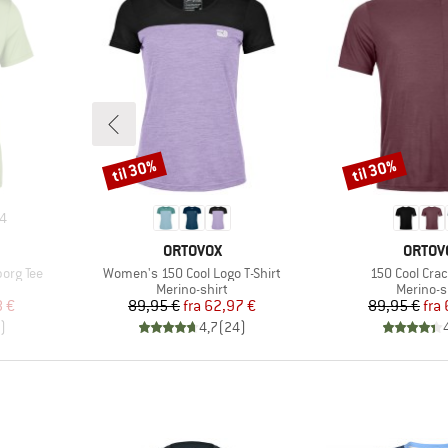
til 30%
til 30%
Rabat
Rabat
4
MÆRKE
MÆRK
ORTOVOX
ORTOV
Artikel
Artikel
borg Tee
Women's 150 Cool Logo T-Shirt
150 Cool Crac
e
Produktgruppe
Produkt
Merino-shirt
Merino-s
 pris
Pris
Nedsat pris
Pr
Ne
8 €
89,95 €
fra
62,97 €
89,95 €
fra
)
4,7
(
24
)