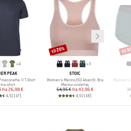
til 20%
til 
Rabat
Rabat
+
4
+
3
RKE
MÆRKE
ER PEAK
STOIC
Artikel
Artikel
ineconeHe. II T-Shirt
Women's Merino150 AlsenSt. Bra
Women's M
duktgruppe
Produktgruppe
ino-shirt
Merino undertøj
Pris
Nedsat pris
Pris
Nedsat pris
€
fra
26,98 €
54,95 €
fra
43,96 €
3
4,5
(
117
)
4,5
(
118
)