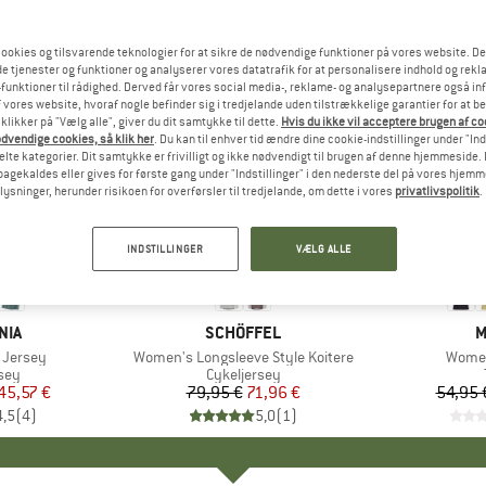
ookies og tilsvarende teknologier for at sikre de nødvendige funktioner på vores website. D
e tjenester og funktioner og analyserer vores datatrafik for at personalisere indhold og rekla
funktioner til rådighed. Derved får vores social media-, reklame- og analysepartnere også in
 vores website, hvoraf nogle befinder sig i tredjelande uden tilstrækkelige garantier for at b
 klikker på "Vælg alle", giver du dit samtykke til dette.
Hvis du ikke vil acceptere brugen af c
dvendige cookies, så klik her
. Du kan til enhver tid ændre dine cookie-indstillinger under "Ind
te kategorier. Dit samtykke er frivilligt og ikke nødvendigt til brugen af denne hjemmeside. D
lbagekaldes eller gives for første gang under "Indstillinger" i den nederste del på vores hjem
plysninger, herunder risikoen for overførsler til tredjelande, om dette i vores
privatlivspolitik
.
til 35%
10%
Rabat
Rabat
INDSTILLINGER
VÆLG ALLE
+
1
NIA
MÆRKE
SCHÖFFEL
M
M
t Jersey
Artikel
Women's Longsleeve Style Koitere
Artikel
Women
gruppe
sey
Produktgruppe
Cykeljersey
is
dsat pris
45,57 €
79,95 €
Pris
Nedsat pris
71,96 €
54,95 
4,5
(
4
)
5,0
(
1
)