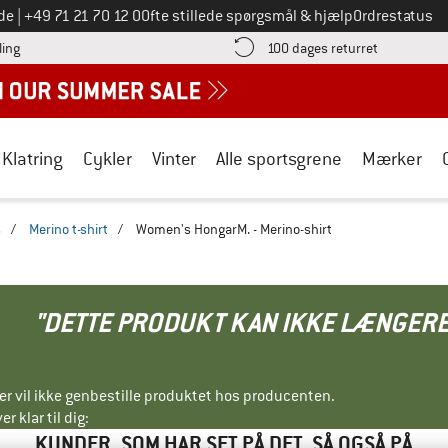
Ring til os på
de
|
+49 71 21 70 12 0
Ofte stillede spørgsmål & hjælp
Ordrestatus
Find betalingsoplysningerne her! Åbnes i en infoboks
Gå til retur
ling
100 dages returret
Klatring
Cykler
Vinter
Alle sportsgrene
Mærker
s
/
Merino t-shirt
/
Women's HongarM. - Merino-shirt
"DETTE PRODUKT KAN IKKE LÆNGERE
ller vil ikke genbestille produktet hos producenten.
r klar til dig:
KUNDER, SOM HAR SET PÅ DET, SÅ OGSÅ PÅ