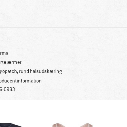
rmal
rte ærmer
gopatch, rund halsudskæring
oducentinformation
6-0983