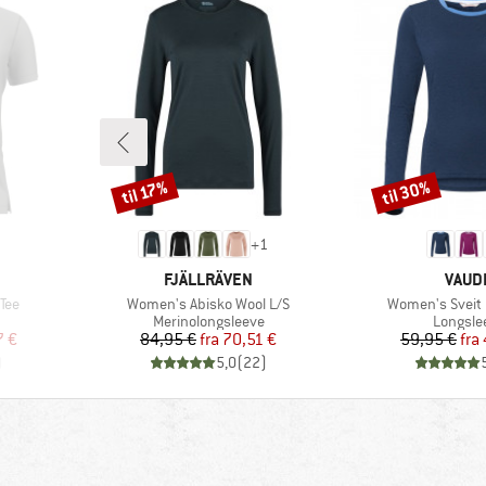
til 30%
til 17%
Rabat
Rabat
+
1
MÆRKE
MÆR
FJÄLLRÄVEN
VAUD
Artikel
Artikel
Tee
Women's Abisko Wool L/S
Women's Sveit L
e
Produktgruppe
Produkt
Merinolongsleeve
Longsle
 pris
Pris
Nedsat pris
Pr
Ne
7 €
84,95 €
fra
70,51 €
59,95 €
fra
)
5,0
(
22
)