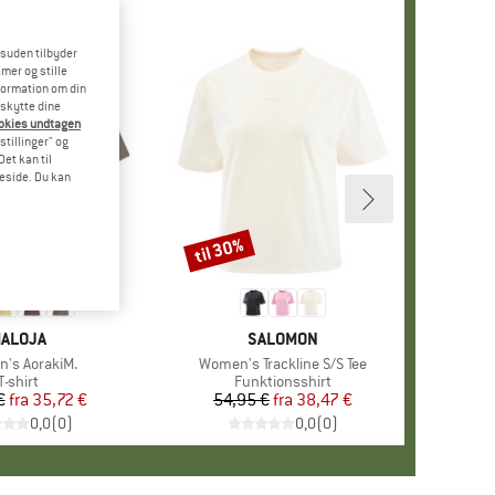
esuden tilbyder
mer og stille
formation om din
eskytte dine
ookies undtagen
stillinger" og
et kan til
meside. Du kan
til 30%
Rabat
ÆRKE
ALOJA
MÆRKE
SALOMON
's AorakiM.
Artikel
Women's Trackline S/S Tee
Produktgruppe
T-shirt
Produktgruppe
Funktionsshirt
€
fra
Pris
Nedsat pris
35,72 €
54,95 €
fra
Pris
Nedsat pris
38,47 €
0,0
(
0
)
0,0
(
0
)