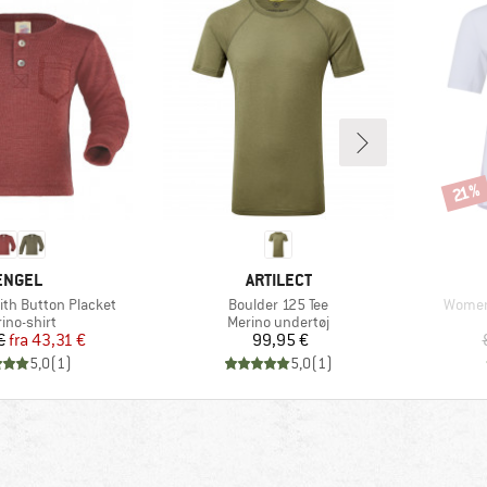
Rabat
21%
MÆRKE
MÆRKE
ENGEL
ARTILECT
Artikel
Artikel
ith Button Placket
Boulder 125 Tee
Women'
duktgruppe
Produktgruppe
ino-shirt
Merino undertøj
Pris
Nedsat pris
Pris
€
fra
43,31 €
99,95 €
5,0
(
1
)
5,0
(
1
)