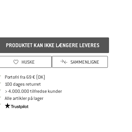
PRODUKTET KAN IKKE LÆNGERE LEVERES
HUSKE
SAMMENLIGNE
Find oplysninger om forsendelse her! Åbnes
Portofri fra 69 € (DK)
Gå til returretten her Åbnes i en infoboks
100 dages returret
> 4.000.000 tilfredse kunder
Alle artikler på lager
Vi er Trustpilot-certificeret - oplysningerne får du her