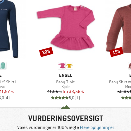
20%
15%
Rabat
Rabat
KE
MÆRKE
E
ENGEL
Artikel
Artikel
/S Shirt II
Baby Tunic
Baby Shirt w
gruppe
Produktgruppe
Pro
eve
Kjole
Mer
is
dsat pris
Pris
Nedsat pris
41,97 €
41,95 €
fra
33,56 €
50,95 
5,0
(
4
)
5,0
(
1
)
VURDERINGSOVERSIGT
Vores vurderinger er 100 % ægte
Flere oplysninger