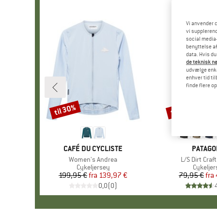
Vi anvender c
vi supplerend
social media-
benyttelse af
data. Hvis du
de teknisk nø
udvælge enkel
enhver tid ti
finde flere o
til 30%
til 43%
Rabat
Rabat
MÆRKE
CAFÉ DU CYCLISTE
MÆRKE
PATAGO
Artikel
Women's Andrea
Artikel
L/S Dirt Craf
Produktgruppe
Cykeljersey
Produkt
Cykeljer
199,95 €
fra
Pris
Nedsat pris
139,97 €
79,95 €
fra
Pr
Ne
0,0
(
0
)