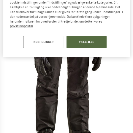
cookie-indstillinger under "Indstillinger" og udvælge enkelte kategorier. Dit
(0)
samtykke er frivilligt og ikke nødvendigt til brugen af denne hjemmeside. Det
kan til enhver tid tilbagekaldes eller gives for første gang under "Indstillinger" i
den nederste del på vores hjemmeside. Du kan finde flere oplysninger,
herunder risikoen for overførsler til tredjelande, om dette i vores
privatlivspolitik
.
INDSTILLINGER
VÆLG ALLE