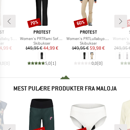
til
70%
60%
Rabat
Rabat
Raba
E
MÆRKE
MÆRKE
ST
PROTEST
PROTEST
Artikel
Artikel
Artikel
ell Snowpants
Women's PRTRami Softshell Snowpants
Women's PRTLullabyos Snowpants
Women's Pan
tgruppe
Produktgruppe
Produktgruppe
Pr
ser
Skibukser
Skibukser
Sk
is
dsat pris
Pris
Nedsat pris
Pris
Nedsat pris
4,99 €
149,95 €
44,99 €
149,95 €
59,98 €
249,95 
0,0
(
0
)
5,0
(
1
)
0,0
(
0
)
MEST PULÆRE PRODUKTER FRA MALOJA