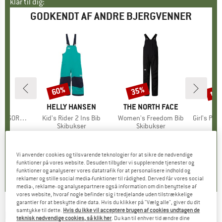
klar til dig:
GODKENDT AF ANDRE BJERGVENNER
til
60%
35%
Rabat
Rabat
Raba
E
NA
MÆRKE
HELLY HANSEN
MÆRKE
THE NORTH FACE
M
P
ulated Pants
Artikel
Kid's Rider 2 Ins Bib
Artikel
Women's Freedom Bib
Artikel
Girl's PRTSu
tgruppe
ser
Produktgruppe
Skibukser
Produktgruppe
Skibukser
P
Sk
5 €
is
109,95 €
Pris
Nedsat pris
43,98 €
249,95 €
Pris
Nedsat pris
162,47 €
99,95 
Vi anvender cookies og tilsvarende teknologier for at sikre de nødvendige
5,0
(
1
)
5,0
(
2
)
5,0
(
1
)
funktioner på vores website. Desuden tilbyder vi supplerende tjenester og
funktioner og analyserer vores datatrafik for at personalisere indhold og
reklamer og stille social media-funktioner til rådighed. Derved får vores social
media-, reklame- og analysepartnere også information om din benyttelse af
vores website, hvoraf nogle befinder sig i tredjelande uden tilstrækkelige
garantier for at beskytte dine data. Hvis du klikker på "Vælg alle", giver du dit
samtykke til dette.
Hvis du ikke vil acceptere brugen af cookies undtagen de
MALOJA
-
Women's BlekovaM. - Skibukser
teknisk nødvendige cookies, så klik her
. Du kan til enhver tid ændre dine