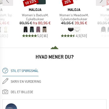
til 10%
til
20%
Rabat
Rabat
Raba
E
MÆRKE
MÆRKE
M
JA
MALOJA
MALOJA
M
Artikel
Artikel
Artikel
daM. Top
Women's BadusM.
Women's MeadowM.
Women
gruppe
Produktgruppe
Produktgruppe
Pr
sey
Cykelbukser
Cykelunderbukser
Cy
is
dsat pris
Pris
Nedsat pris
Pris
Nedsat pris
5,46 €
89,95 €
fra
80,96 €
49,95 €
39,96 €
89,95 
5,0
(
1
)
5,0
(
16
)
4,5
(
53
)
HVAD MENER DU?
STIL ET SPØRGSMÅL
SKRIV EN VURDERING
DEL ET BILLEDE