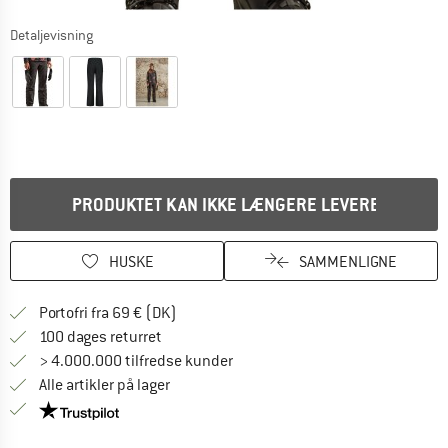
Detaljevisning
PRODUKTET KAN IKKE LÆNGERE LEVERES
HUSKE
SAMMENLIGNE
Find oplysninger om forsendelse her! Åb
Portofri fra 69 € (DK)
Gå til returretten her Åbnes i en infoboks
100 dages returret
> 4.000.000 tilfredse kunder
Alle artikler på lager
Vi er Trustpilot-certificeret - oplysningerne får du