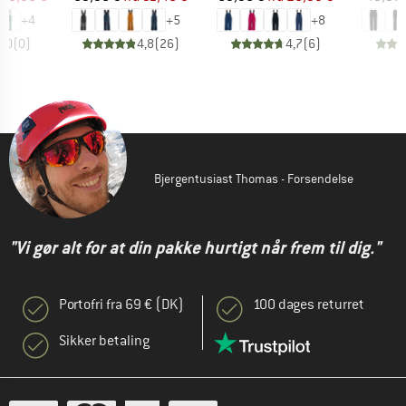
+
4
+
5
+
8
0,0
(
0
)
4,8
(
26
)
4,7
(
6
)
Bjergentusiast Thomas - Forsendelse
"Vi gør alt for at din pakke hurtigt når frem til dig."
Portofri fra 69 € (DK)
100 dages returret
Sikker betaling