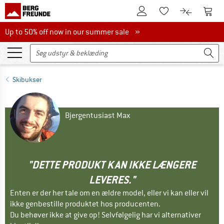
Til kundekontoen
Til 
Til huskesedlen.
Til produk
Up to 50% off now in our summer sale
Up to 50% off now in our summer sale »
Skibukser
Bjergentusiast Max
"DETTE PRODUKT KAN IKKE LÆNGERE
LEVERES."
Enten er der her tale om en ældre model, eller vi kan eller vil
ikke genbestille produktet hos producenten.
Du behøver ikke at give op! Selvfølgelig har vi alternativer