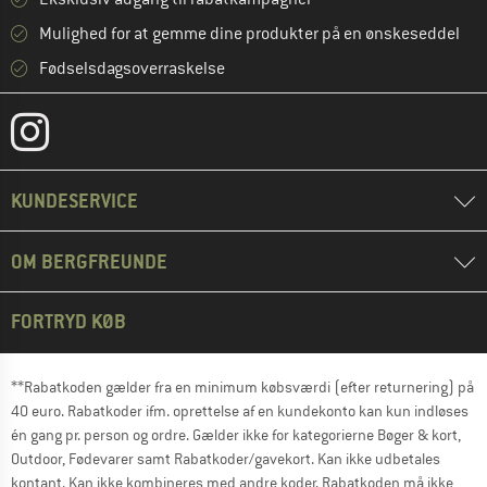
Mulighed for at gemme dine produkter på en ønskeseddel
Fødselsdagsoverraskelse
KUNDESERVICE
OM BERGFREUNDE
FORTRYD KØB
**Rabatkoden gælder fra en minimum købsværdi (efter returnering) på
40 euro. Rabatkoder ifm. oprettelse af en kundekonto kan kun indløses
én gang pr. person og ordre. Gælder ikke for kategorierne Bøger & kort,
Outdoor, Fødevarer samt Rabatkoder/gavekort. Kan ikke udbetales
kontant. Kan ikke kombineres med andre koder. Rabatkoden må ikke