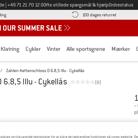
Ring til os på
de
|
+49 71 21 70 12 0
Ofte stillede spørgsmål & hjælp
Ordrestatus
Find betalingsoplysningerne her! Åbnes i en infoboks
Gå til retur
ling
100 dages returret
Klatring
Cykler
Vinter
Alle sportsgrene
Mærker
/
Zahlen-Kettenschloss D 6.8,5 Illu - Cykellås
6.8,5 Illu - Cykellås
(0)
1
Pr
~
pl
Fa
ookies og tilsvarende teknologier for at sikre de nødvendige funktioner på vores website. D