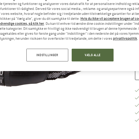
e tjenester og funktioner og analyserer vores datatrafik for at personalisere indhold og rekla
funktioner til rådighed. Derved får vores social media-, reklame- og analysepartnere også in
St
 vores website, hvoraf nogle befinder sig i tredjelande uden tilstrækkelige garantier for at b
 klikker på "Vælg alle", giver du dit samtykke til dette.
Hvis du ikke vil acceptere brugen af c
dvendige cookies, så klik her
. Du kan til enhver tid ændre dine cookie-indstillinger under "Ind
te kategorier. Dit samtykke er frivilligt og ikke nødvendigt til brugen af denne hjemmeside. D
Le
lbagekaldes eller gives for første gang under "Indstillinger" i den nederste del på vores hjem
plysninger, herunder risikoen for overførsler til tredjelande, om dette i vores
privatlivspolitik
.
An
INDSTILLINGER
VÆLG ALLE