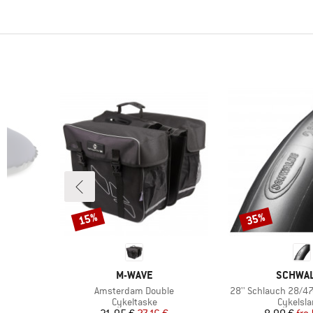
15%
35%
Rabat
Rabat
MÆRKE
MÆRKE
M-WAVE
SCHWA
Artikel
Artikel
Amsterdam Double
28'' Schlauch 28/47
uppe
Produktgruppe
Produkt
Cykeltaske
Cykelsl