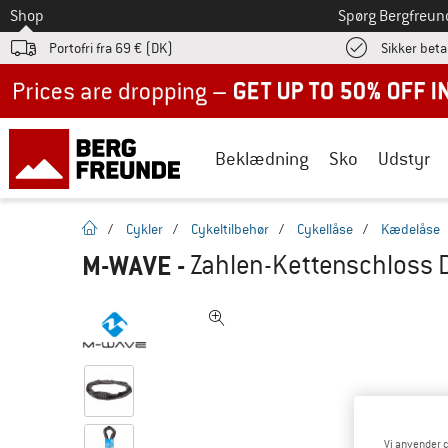
Til
Shop
Spørg Bergfreun
Portofri fra 69 € (DK)
Sikker beta
Up to 50% off now in our summer sale
Beklædning
Sko
Udstyr
Hjemmeside
/
Cykler
/
Cykeltilbehør
/
Cykellåse
/
Kædelåse
M-WAVE
-
Zahlen-Kettenschloss D 
Vi anvender c