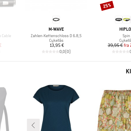
25%
Rabat
MÆRKE
MÆRK
M-WAVE
HIPL
Artikel
Artik
 Cable
Zahlen-Kettenschloss D 6.8,5
Spin
ppe
Produktgruppe
Produ
Cykellås
Cykell
 pris
Pris
Pr
Ne
€
13,95 €
39,95 €
fra
)
0,0
(
0
)
K