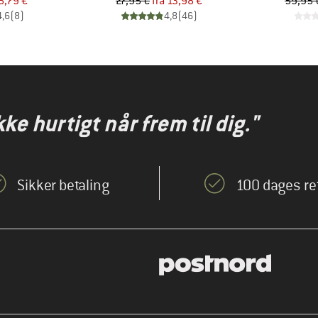
is
dsat pris
Pris
Nedsat pris
5,79 €
27,95 €
fra
13,98 €
59,95 
4,6
(
8
)
4,8
(
46
)
kke hurtigt når frem til dig."
Sikker betaling
100 dages re