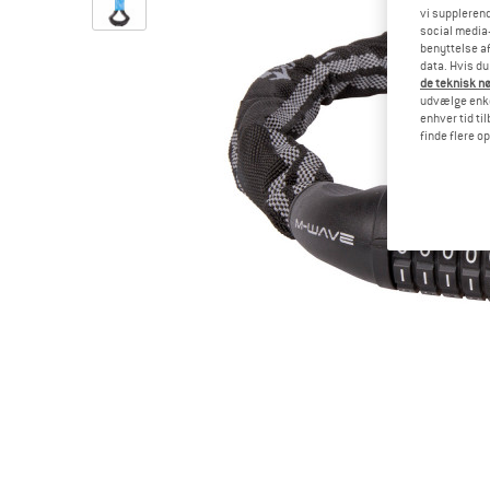
vi supplerend
social media-
benyttelse af
data. Hvis du
de teknisk nø
udvælge enkel
enhver tid ti
finde flere o