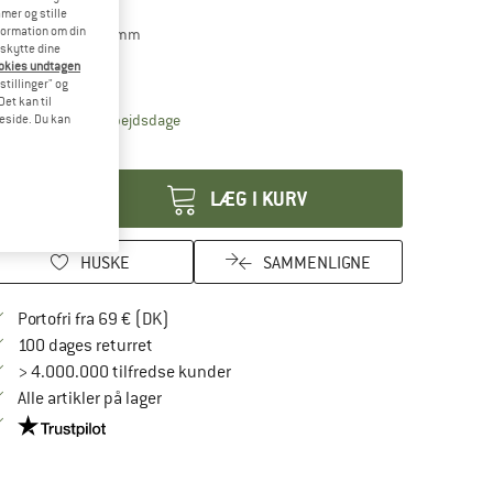
mer og stille
formation om din
ørrelse:
Ø 6 x 850 mm
eskytte dine
ookies undtagen
Ø 6 x 850 mm
stillinger" og
et kan til
Linket åbnes i en infoboks og indeholder henvis
veringstid: 4-6 arbejdsdage
meside. Du kan
tal:
LÆG I KURV
HUSKE
SAMMENLIGNE
Find oplysninger om forsendelse her! Åbnes
Portofri fra 69 € (DK)
Gå til returretten her Åbnes i en infoboks
100 dages returret
> 4.000.000 tilfredse kunder
Alle artikler på lager
Vi er Trustpilot-certificeret - oplysningerne får du her