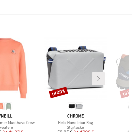
til 20%
til 
Rabat
Rabat
ÆRKE
MÆRKE
'NEILL
CHROME
Artikel
A
mer Musthave Crew
Helix Handlebar Bag
K
roduktgruppe
Produktgruppe
weatere
Styrtaske