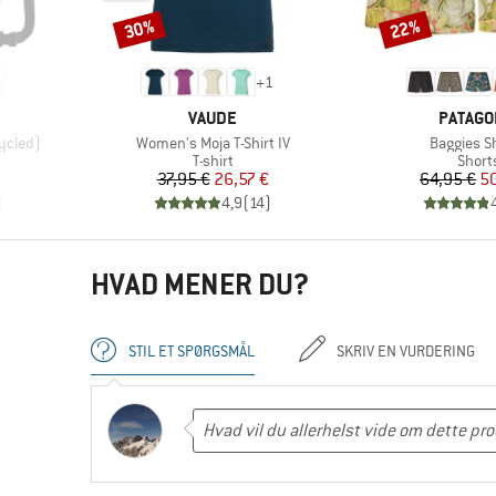
30%
22%
Rabat
Rabat
+
1
MÆRKE
MÆRKE
VAUDE
PATAGO
Artikel
Artikel
ycled)
Women's Moja T-Shirt IV
Baggies S
pe
Produktgruppe
Produ
T-shirt
Short
Pris
Nedsat pris
Pr
Ne
37,95 €
26,57 €
64,95 €
50
)
4,9
(
14
)
HVAD MENER DU?
STIL ET SPØRGSMÅL
SKRIV EN VURDERING