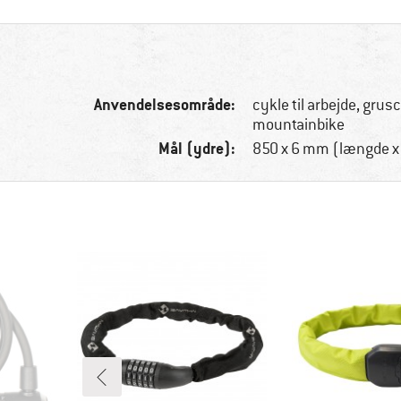
Anvendelsesområde:
cykle til arbejde, grus
mountainbike
Mål (ydre):
850 x 6 mm (længde x