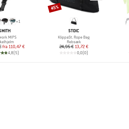
45%
Rabat
+
1
MÆRKE
MÆRKE
SMITH
STOIC
kel
Artikel
work MIPS
KlippaSt. Rope Bag
oduktgruppe
Produktgruppe
kelhjelm
Rebsæk
Pris
Nedsat pris
Pris
Nedsat pris
€
fra
110,47 €
24,95 €
13,72 €
4,8
(
5
)
0,0
(
0
)