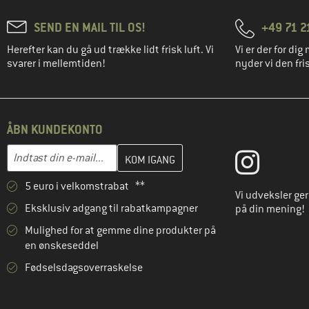
SEND EN MAIL TIL OS!
+49 71 2
Herefter kan du gå ud trække lidt frisk luft. Vi
Vi er der for dig 
svarer i mellemtiden!
nyder vi den fris
ÅBN KUNDEKONTO
Indtast din e-mailadresse her, og opret i næste trin din kundekon
E-mail-adresse
5 euro i velkomstrabat **
Vi udveksler ge
Eksklusiv adgang til rabatkampagner
på din mening!
Mulighed for at gemme dine produkter på
en ønskeseddel
Fødselsdagsoverraskelse