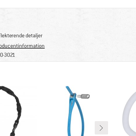
flekterende detaljer
oducentinformation
0-3021