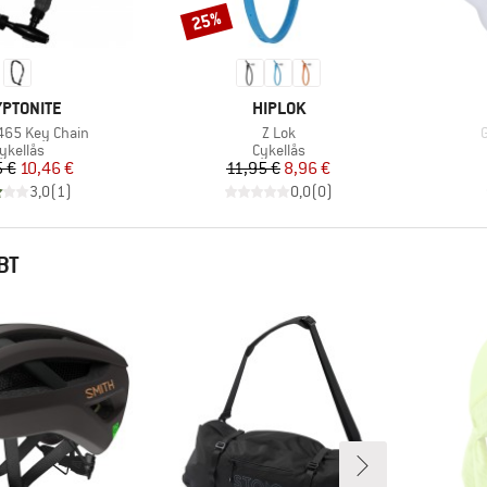
25%
Rabat
RKE
MÆRKE
PTONITE
HIPLOK
Artikel
A
465 Key Chain
Z Lok
roduktgruppe
Produktgruppe
ykellås
Cykellås
Pris
Nedsat pris
Pris
Nedsat pris
5 €
10,46 €
11,95 €
8,96 €
3,0
(
1
)
0,0
(
0
)
BT