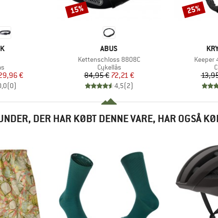
15%
25%
Rabat
Rabat
E
MÆRKE
MÆ
OK
ABUS
KRY
el
Artikel
Artikel
Kettenschloss 8808C
Keeper 
ktgruppe
Produktgruppe
P
ås
Cykellås
C
is
dsat pris
Pris
Nedsat pris
29,96 €
84,95 €
72,21 €
13,9
0,0
(
0
)
4,5
(
2
)
UNDER, DER HAR KØBT DENNE VARE, HAR OGSÅ KØ