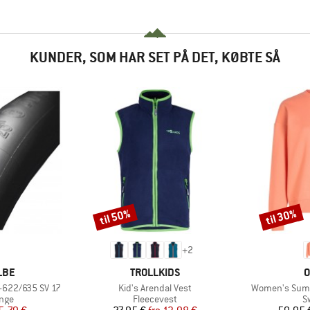
KUNDER, SOM HAR SET PÅ DET, KØBTE SÅ
til 50%
til 30%
Rabat
Rabat
+
2
MÆRKE
M
LBE
TROLLKIDS
O
Artikel
Artikel
-622/635 SV 17
Kid's Arendal Vest
Women's Sum
gruppe
Produktgruppe
P
ange
Fleecevest
S