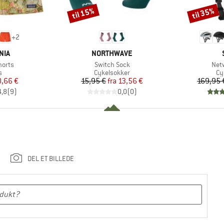
til 15%
til 35%
Rabat
Rabat
+
2
MÆRKE
NIA
NORTHWAVE
Artikel
Arti
horts
Switch Sock
Net
ktgruppe
Produktgruppe
Pr
s
Cykelsokker
Cy
is
dsat pris
Pris
Nedsat pris
,66 €
15,95 €
fra
13,56 €
169,95 
4,8
(
9
)
0,0
(
0
)
DEL ET BILLEDE