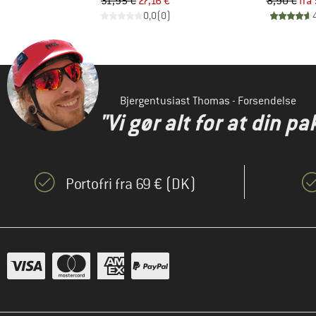
 pris
Pris
Nedsat pris
Pr
Ne
31,95 €
27,16 €
8,90 €
fra
)
0,0
(
0
)
Bjergentusiast Thomas - Forsendelse
"Vi gør alt for at din pa
Portofri fra 69 € (DK)