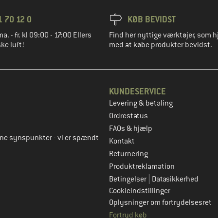
1 70 12 0
KØB BEVIDST
ma. - fr. kl 09:00 - 17:00 Ellers
Find her nyttige værktøjer, som h
ke luft!
med at købe produkter bevidst.
KUNDESERVICE
Levering & betaling
to
Ordrestatus
FAQs & hjælp
rne synspunkter - vi er spændt
Kontakt
Returnering
Produktreklamation
|
Betingelser
Datasikkerhed
Cookieindstillinger
Oplysninger om fortrydelsesret
Fortryd køb