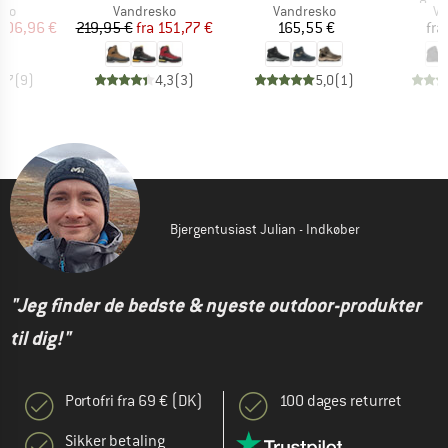
tgruppe
Produktgruppe
Produktgruppe
Pr
sko
Vandresko
Vandresko
Va
is
dsat pris
Pris
Nedsat pris
Pris
206,96 €
219,95 €
fra
151,77 €
165,55 €
fra
4,7
(
9
)
4,3
(
3
)
5,0
(
1
)
Bjergentusiast Julian - Indkøber
"Jeg finder de bedste & nyeste outdoor-produkter
til dig!"
Portofri fra 69 € (DK)
100 dages returret
Sikker betaling