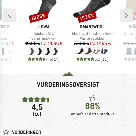
til 25%
til 25%
Rabat
Rabat
Raba
17
MÆRKE
MÆRKE
MÆ
ORTS
LOWA
SMARTWOOL
FJÄ
l
Artikel
Artikel
Artikel
Socken ATC
Hike Light Cushion Ankle
Barent
ruppe
Produktgruppe
Produktgruppe
ukser
Vandresokker
Vandresokker
is
dsat pris
Pris
Nedsat pris
Pris
Nedsat pris
54,97 €
19,95 €
fra
14,96 €
23,95 €
fra
17,96 €
129,9
+
1
,0
(
47
)
4,6
(
14
)
5,0
(
11
)
VURDERINGSOVERSIGT
88%
4,5
(16)
anbefaler dette produkt
VURDERINGER