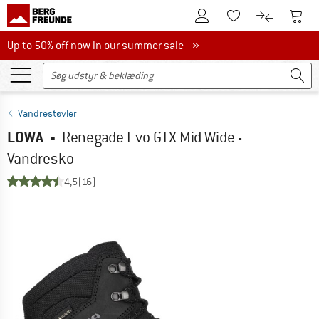
Til kundekontoen
Til 
Til huskesedlen.
Til produk
Up to 50% off now in our summer sale
Up to 50% off now in our summer sale »
Vandrestøvler
LOWA
-
Renegade Evo GTX Mid Wide -
Vandresko
4,5
(16)