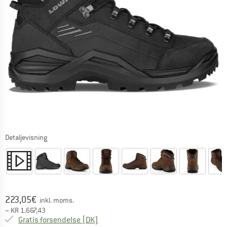
Detaljevisning
Pris:
223,05
€
inkl. moms.
~
KR
1.667,43
Danmark. Oplysninger om forsendelse
Gratis forsendelse
(DK)