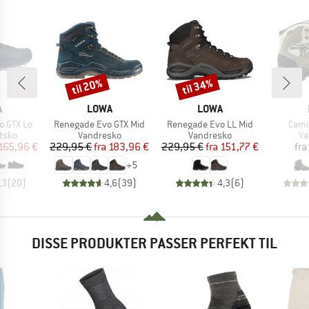
til 20%
til 34%
Rabat
Rabat
KE
MÆRKE
MÆRKE
A
LOWA
LOWA
Artikel
Artikel
Artik
o GTX Lo
Renegade Evo GTX Mid
Renegade Evo LL Mid
Cami
ruppe
Produktgruppe
Produktgruppe
Pr
tsko
Vandresko
Vandresko
Va
is
dsat pris
Pris
Nedsat pris
Pris
Nedsat pris
165,96 €
229,95 €
fra
183,96 €
229,95 €
fra
151,77 €
fra
+
5
,3
(
20
)
4,6
(
39
)
4,3
(
6
)
DISSE PRODUKTER PASSER PERFEKT TIL