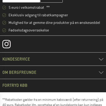
5 euro i velkomstrabat **
Eksklusiv adgang til rabatkampagner
Mulighed for at gemme dine produkter på en ønskeseddel
Fødselsdagsoverraskelse
KUNDESERVICE
OM BERGFREUNDE
FORTRYD KØB
**Rabatkoden gælder fra en minimum købsværdi (efter returnering) på
40 euro. Rabatkoder ifm. oprettelse af en kundekonto kan kun indløses