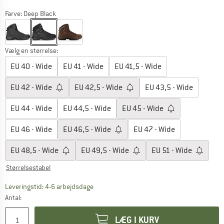
Farve:
Deep Black
Vælg en størrelse:
EU
40 - Wide
EU
41 - Wide
EU
41,5 - Wide
EU
42 - Wide
EU
42,5 - Wide
EU
43,5 - Wide
EU
44 - Wide
EU
44,5 - Wide
EU
45 - Wide
EU
46 - Wide
EU
46,5 - Wide
EU
47 - Wide
EU
48,5 - Wide
EU
49,5 - Wide
EU
51 - Wide
Størrelsestabel
Linket åbnes i en infoboks og indeholder he
Leveringstid: 4-6 arbejdsdage
Antal:
LÆG I KURV