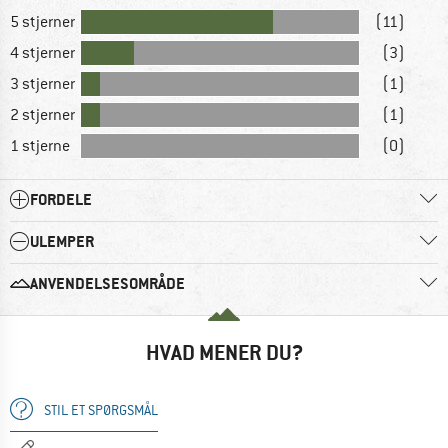
5 stjerner
(11)
4 stjerner
(3)
3 stjerner
(1)
2 stjerner
(1)
1 stjerne
(0)
FORDELE
ULEMPER
ANVENDELSESOMRÅDE
HVAD MENER DU?
STIL ET SPØRGSMÅL