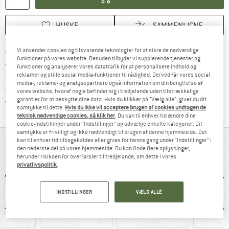
HUSKE
SAMMENLIGNE
Find oplysninger om forsendelse her! Åb
Vi anvender cookies og tilsvarende teknologier for at sikre de nødvendige
Portofri fra 69 € (DK)
funktioner på vores website. Desuden tilbyder vi supplerende tjenester og
Gå til returretten her Åbnes i en infoboks
100 dages returret
funktioner og analyserer vores datatrafik for at personalisere indhold og
reklamer og stille social media-funktioner til rådighed. Derved får vores social
> 4.000.000 tilfredse kunder
media-, reklame- og analysepartnere også information om din benyttelse af
Alle artikler på lager
vores website, hvoraf nogle befinder sig i tredjelande uden tilstrækkelige
Vi er Trustpilot-certificeret - oplysningerne får du
garantier for at beskytte dine data. Hvis du klikker på "Vælg alle", giver du dit
samtykke til dette.
Hvis du ikke vil acceptere brugen af cookies undtagen de
teknisk nødvendige cookies, så klik her
. Du kan til enhver tid ændre dine
cookie-indstillinger under "Indstillinger" og udvælge enkelte kategorier. Dit
samtykke er frivilligt og ikke nødvendigt til brugen af denne hjemmeside. Det
kan til enhver tid tilbagekaldes eller gives for første gang under "Indstillinger" i
ALT I OVERBLIK
den nederste del på vores hjemmeside. Du kan finde flere oplysninger,
herunder risikoen for overførsler til tredjelande, om dette i vores
privatlivspolitik
.
INDSTILLINGER
VÆLG ALLE