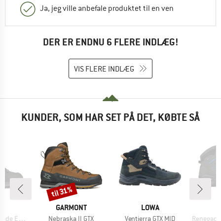
Ja, jeg ville anbefale produktet til en ven
DER ER ENDNU 6 FLERE INDLÆG!
VIS FLERE INDLÆG
KUNDER, SOM HAR SET PÅ DET, KØBTE SÅ
til 31%
Rabat
KE
MÆRKE
MÆRKE
A
GARMONT
LOWA
Artikel
Artikel
Artikel
X Mid Wide
Nebraska II GTX
Ventierra GTX MID
Renegade Ev