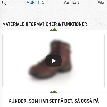
0 g
GORE-TEX
Vandtæt
Vibr
MATERIALEINFORMATIONER & FUNKTIONER
KUNDER, SOM HAR SET PÅ DET, SÅ OGSÅ PÅ