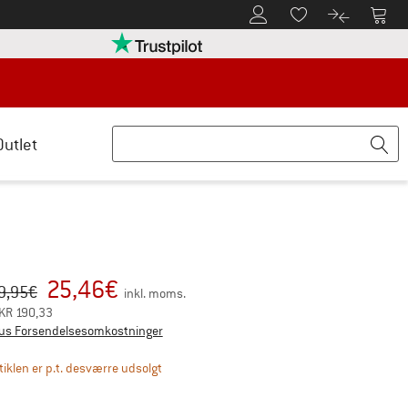
Til kundekontoen
Til 
Til huskesedlen.
Til produk
retten her Åbnes i en infoboks
Vi er Trustpilot-certificeret - oplysning
Outlet
25,46
€
iginal pris :
is:
9,95
€
inkl. moms.
KR
190,33
Oplysninger om forsendelsesomkostningerne.
us Forsendelsesomkostninger
Linket åbnes i en infoboks og indeholder hen
tiklen er p.t. desværre udsolgt