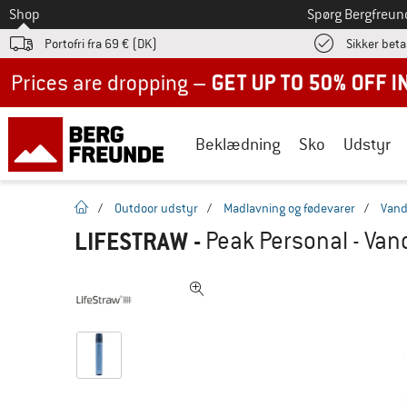
Til
Shop
Spørg Bergfreun
Portofri fra 69 € (DK)
Sikker beta
Up to 50% off now in our summer sale
Beklædning
Sko
Udstyr
Hjemmeside
/
Outdoor udstyr
/
Madlavning og fødevarer
/
Vand
LIFESTRAW
-
Peak Personal - Vand