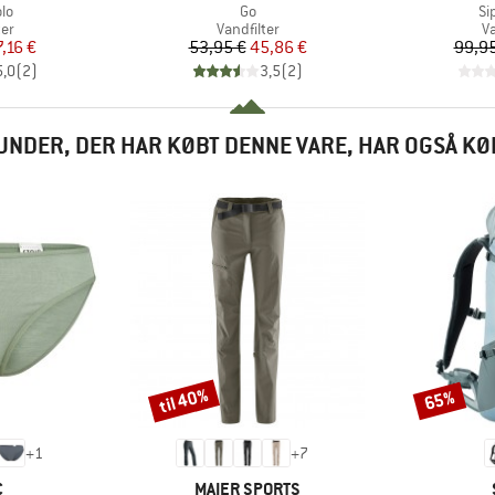
Artikel
Art
lo
Go
Si
tgruppe
Produktgruppe
P
ter
Vandfilter
Va
is
dsat pris
Pris
Nedsat pris
7,16 €
53,95 €
45,86 €
99,95
5,0
(
2
)
3,5
(
2
)
UNDER, DER HAR KØBT DENNE VARE, HAR OGSÅ KØ
til 40%
65%
Rabat
Rabat
+
1
+
7
KE
MÆRKE
C
MAIER SPORTS