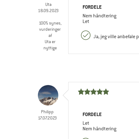
Uta
FORDELE
18.09.2023
Nem håndtering
Let
100% synes,
vurderinger
af
Ja, jeg ville anbefale 
Uta er
nyttige
Philipp
FORDELE
17.07.2023
Let
Nem håndtering