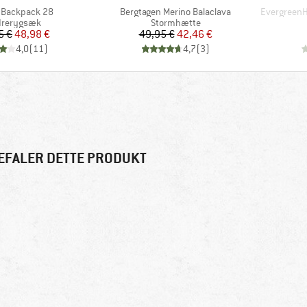
Artikel
Artikel
. Backpack 28
Bergtagen Merino Balaclava
EvergreenH
uktgruppe
Produktgruppe
drerygsæk
Stormhætte
Pris
Nedsat pris
Pris
Nedsat pris
5 €
48,98 €
49,95 €
42,46 €
4,0
(
11
)
4,7
(
3
)
EFALER DETTE PRODUKT