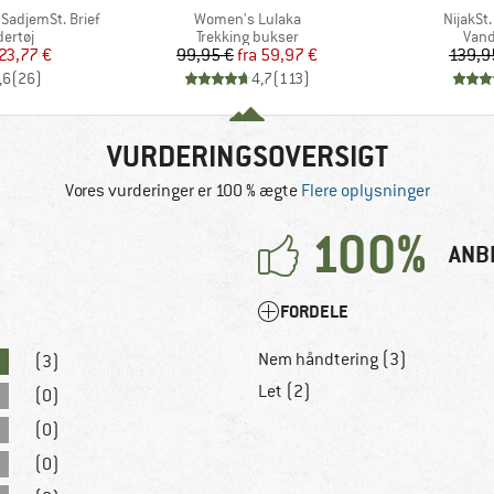
Artikel
Artikel
SadjemSt. Brief
Women's Lulaka
NijakSt
uppe
Produktgruppe
Prod
ertøj
Trekking bukser
Van
is
dsat pris
Pris
Nedsat pris
23,77 €
99,95 €
fra
59,97 €
139,9
,6
(
26
)
4,7
(
113
)
VURDERINGSOVERSIGT
Vores vurderinger er 100 % ægte
Flere oplysninger
100%
ANB
FORDELE
Nem håndtering (3)
(3)
Let (2)
(0)
(0)
(0)