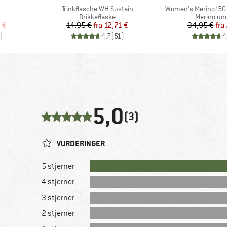
Artikel
Artikel
Trinkflasche WH Sustain
Women's Merino150 
ppe
Produktgruppe
Produktgr
Drikkeflaske
Merino und
 pris
Pris
Nedsat pris
Pr
Ne
 €
14,95 €
fra
12,71 €
34,95 €
fra
)
4,7
(
51
)
4
5,0
(3)
VURDERINGER
5 stjerner
4 stjerner
3 stjerner
2 stjerner