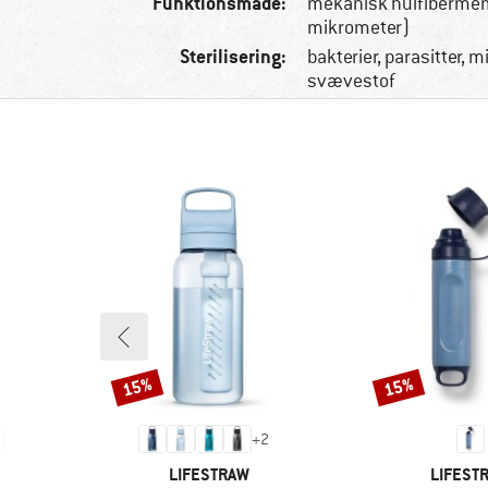
Funktionsmåde:
mekanisk hulfiberme
mikrometer)
Sterilisering:
bakterier, parasitter, m
svævestof
15%
15%
Rabat
Rabat
+
2
MÆRKE
MÆRKE
LIFESTRAW
LIFEST