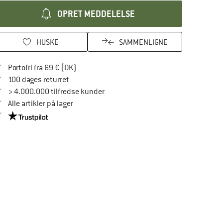
OPRET MEDDELELSE
HUSKE
SAMMENLIGNE
Find oplysninger om forsendelse her! Åbnes
Portofri fra 69 € (DK)
Gå til returretten her Åbnes i en infoboks
100 dages returret
> 4.000.000 tilfredse kunder
Alle artikler på lager
Vi er Trustpilot-certificeret - oplysningerne får du her