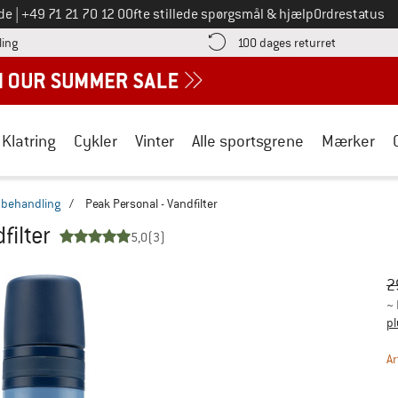
Ring til os på
de
|
+49 71 21 70 12 0
Ofte stillede spørgsmål & hjælp
Ordrestatus
Find betalingsoplysningerne her! Åbnes i en infoboks
Gå til retur
ling
100 dages returret
Klatring
Cykler
Vinter
Alle sportsgrene
Mærker
behandling
/
Peak Personal - Vandfilter
filter
5,0
(3)
Or
Pr
2
~
pl
Ar