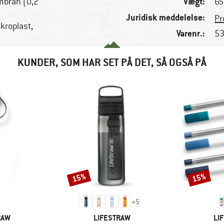
Vægt:
mbran (0,2
65
Juridisk meddelelse:
Pr
ikroplast,
Varenr.:
53
KUNDER, SOM HAR SET PÅ DET, SÅ OGSÅ PÅ
15%
15%
Rabat
Rabat
+
5
MÆRKE
MÆ
RAW
LIFESTRAW
LI