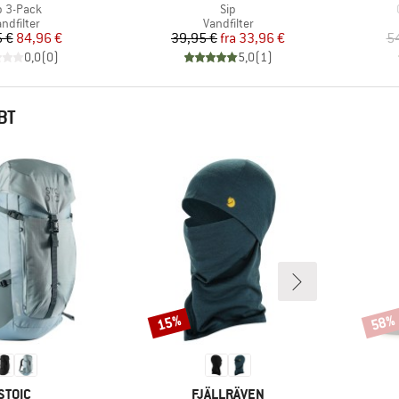
ikel
Artikel
p 3-Pack
Sip
roduktgruppe
Produktgruppe
ndfilter
Vandfilter
Pris
Nedsat pris
Pris
Nedsat pris
 €
84,96 €
39,95 €
fra
33,96 €
5
0,0
(
0
)
5,0
(
1
)
BT
15%
58%
Rabat
Rabat
MÆRKE
MÆRKE
STOIC
FJÄLLRÄVEN