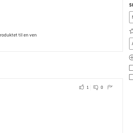
S
produktet til en ven
1
0