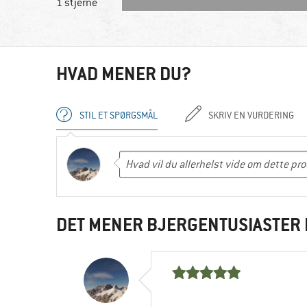
1 stjerne
HVAD MENER DU?
STIL ET SPØRGSMÅL
SKRIV EN VURDERING
DET MENER BJERGENTUSIASTER 