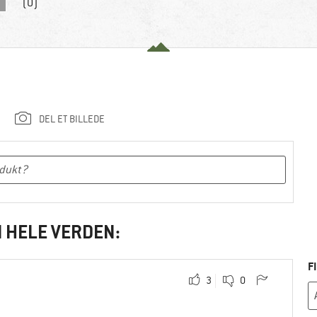
(0)
DEL ET BILLEDE
I HELE VERDEN:
F
3
0