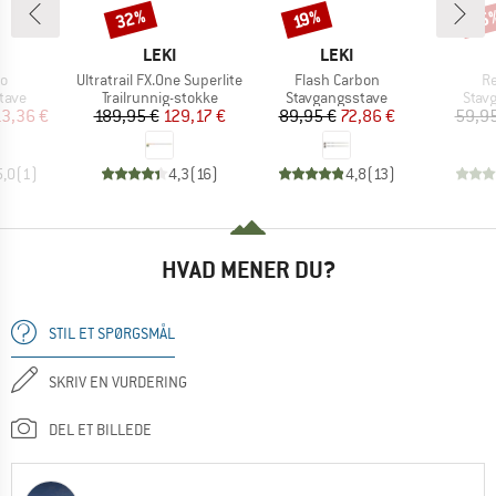
32%
15
Rabat
Rabat
Raba
19%
KE
MÆRKE
MÆRKE
LEKI
LEKI
Artikel
Artikel
Ar
lo
Ultratrail FX.One Superlite
Flash Carbon
R
ruppe
Produktgruppe
Produktgruppe
Prod
tave
Trailrunnig-stokke
Stavgangsstave
Stav
is
dsat pris
Pris
Nedsat pris
Pris
Nedsat pris
13,36 €
189,95 €
129,17 €
89,95 €
72,86 €
59,95
5,0
(
1
)
4,3
(
16
)
4,8
(
13
)
HVAD MENER DU?
STIL ET SPØRGSMÅL
SKRIV EN VURDERING
DEL ET BILLEDE