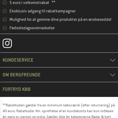
5 euro i velkomstrabat **
Eksklusiv adgang til rabatkampagner
Mulighed for at gemme dine produkter på en ønskeseddel
Fødselsdagsoverraskelse
KUNDESERVICE
OM BERGFREUNDE
FORTRYD KØB
**Rabatkoden gælder fra en minimum købsværdi (efter returnering) på
40 euro. Rabatkoder ifm. oprettelse af en kundekonto kan kun indløses
én gang pr. person og ordre. Gælder ikke for kategorierne Bøger & kort,