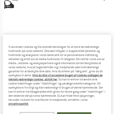
Vi anvender cookies og tilsvarende teknologier for at sikre de nødvendige
funktioner på vores website. Desuden tilbyder vi supplerende tjenester og
funktioner og analyserer vores datatrafik for at personalisere indhold og
reklamer og stille social media-funktioner til rådighed. Derved får vores social
Detaljevisning
media-, reklame- og analysepartnere også information om din benyttelse af
vores website, hvoraf nogle befinder sig i tredjelande uden tilstrækkelige
garantier for at beskytte dine data. Hvis du klikker på "Vælg alle", giver du dit
samtykke til dette.
Hvis du ikke vil acceptere brugen af cookies undtagen de
teknisk nødvendige cookies, så klik her
. Du kan til enhver tid ændre dine
cookie-indstillinger under "Indstillinger" og udvælge enkelte kategorier. Dit
samtykke er frivilligt og ikke nødvendigt til brugen af denne hjemmeside. Det
Pris:
49,95
€
kan til enhver tid tilbagekaldes eller gives for første gang under "Indstillinger" i
inkl. moms.
den nederste del på vores hjemmeside. Du kan finde flere oplysninger,
~
KR
373,40
herunder risikoen for overførsler til tredjelande, om dette i vores
Oplysninger om forsendelsesomkostninge
plus Forsendelsesomkostninger
privatlivspolitik
.
Linket åbnes i en infoboks og indeholder 
Artiklen er p.t. desværre udsolgt