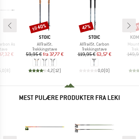
til 40%
47%
48
Rabat
Rabat
Raba
KE
MÆRKE
MÆRKE
MÆR
STOIC
STOIC
KOM
Artikel
Artikel
Artikel
arbon As
AllTrailSt.
AllTrailSt. Carbon
Mounta
ruppe
Produktgruppe
Produktgruppe
Pro
tave
Trekkingstave
Trekkingstave
Tre
is
dsat pris
Pris
Nedsat pris
Pris
Nedsat pris
37,32 €
59,95 €
fra
37,77 €
119,95 €
63,57 €
149,9
5,0
(
8
)
4,2
(
12
)
0,0
(
0
)
MEST PULÆRE PRODUKTER FRA LEKI