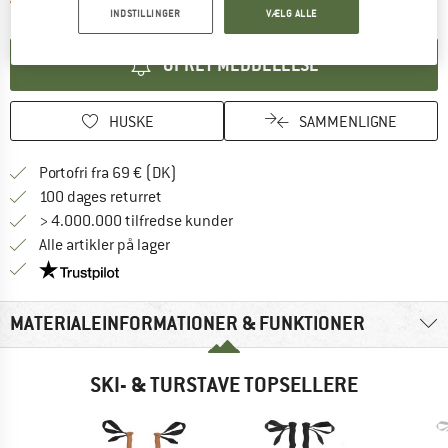
INDSTILLINGER
VÆLG ALLE
OPRET MEDDELELSE
HUSKE
SAMMENLIGNE
Find oplysninger om forsendelse her! Åb
Portofri fra 69 € (DK)
Gå til returretten her Åbnes i en infoboks
100 dages returret
> 4.000.000 tilfredse kunder
Alle artikler på lager
Vi er Trustpilot-certificeret - oplysningerne får du
MATERIALEINFORMATIONER & FUNKTIONER
SKI- & TURSTAVE TOPSELLERE