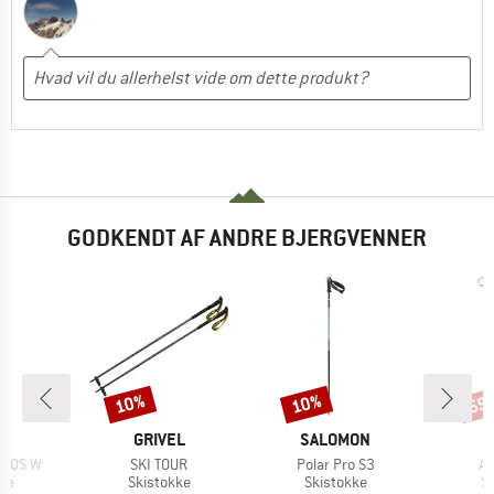
GODKENDT AF ANDRE BJERGVENNER
10%
10%
65
Rabat
Rabat
Raba
E
MÆRKE
MÆRKE
C
GRIVEL
SALOMON
Artikel
Artikel
Ar
 SQS W
SKI TOUR
Polar Pro S3
Al
tgruppe
Produktgruppe
Produktgruppe
P
ke
Skistokke
Skistokke
S