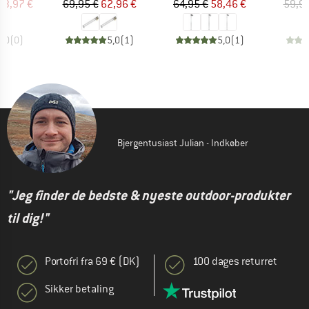
is
dsat pris
Pris
Nedsat pris
Pris
Nedsat pris
43,97 €
69,95 €
62,96 €
64,95 €
58,46 €
59,95
0,0
(
0
)
5,0
(
1
)
5,0
(
1
)
Bjergentusiast Julian - Indkøber
"Jeg finder de bedste & nyeste outdoor-produkter
til dig!"
Portofri fra 69 € (DK)
100 dages returret
Sikker betaling