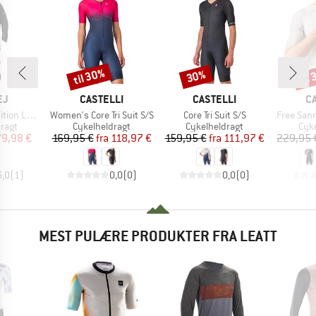
til 30%
til
30%
Rabat
Rabat
Raba
E
MÆRKE
MÆRKE
M
EJ
CASTELLI
CASTELLI
C
Artikel
Artikel
Artikel
Loose Cut
Women's Core Tri Suit S/S
Core Tri Suit S/S
Free Sanr
ruppe
Produktgruppe
Produktgruppe
Pro
ragt
Cykelheldragt
Cykelheldragt
Cyk
is
dsat pris
Pris
Nedsat pris
Pris
Nedsat pris
79,98 €
169,95 €
fra
118,97 €
159,95 €
fra
111,97 €
229,95 
5,0
(
1
)
0,0
(
0
)
0,0
(
0
)
MEST PULÆRE PRODUKTER FRA LEATT