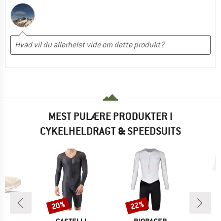
MEST PULÆRE PRODUKTER I
CYKELHELDRAGT & SPEEDSUITS
20%
22%
Rabat
Rabat
RKE
MÆRKE
MÆRKE