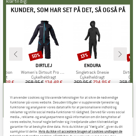
klar til dig:
KUNDER, SOM HAR SET PÅ DET, SÅ OGSÅ PÅ
til
50%
13%
Rabat
Rabat
Raba
E
EJ
MÆRKE
DIRTLEJ
MÆRKE
ENDURA
M
D
 Edition
Artikel
Women's Dirtsuit Pro Edition
Artikel
Singletrack Onesie
Artikel
Dirtsui
ruppe
ragt
Produktgruppe
Cykelheldragt
Produktgruppe
Cykelheldragt
Pro
Cyk
is
dsat pris
03,38 €
268,95 €
Pris
Nedsat pris
134,48 €
269,95 €
Pris
Nedsat pris
234,86 €
358,95 
0,0
(
0
)
3,7
(
7
)
5,0
(
4
)
Vi anvender cookies og tilsvarende teknologier for at sikre de nødvendige
funktioner på vores website. Desuden tilbyder vi supplerende tjenester og
funktioner og analyserer vores datatrafik for at personalisere indhold og
reklamer og stille social media-funktioner til rådighed. Derved får vores social
media-, reklame- og analysepartnere også information om din benyttelse af
vores website, hvoraf nogle befinder sig i tredjelande uden tilstrækkelige
garantier for at beskytte dine data. Hvis du klikker på "Vælg alle", giver du dit
LEATT
-
MTB HydraDri 3.0 Mono Suit -
samtykke til dette.
Hvis du ikke vil acceptere brugen af cookies undtagen de