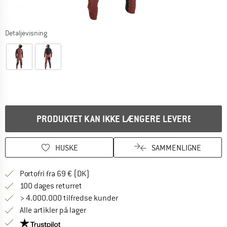
Detaljevisning
PRODUKTET KAN IKKE LÆNGERE LEVERES
HUSKE
SAMMENLIGNE
Find oplysninger om forsendelse her! Åb
Portofri fra 69 € (DK)
Gå til returretten her Åbnes i en infoboks
100 dages returret
> 4.000.000 tilfredse kunder
Alle artikler på lager
Vi er Trustpilot-certificeret - oplysningerne får du