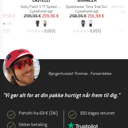
CASTELLI
BIORACER
Artikel
Artikel
Artikel
6
Body Paint V TT Speedsuit
Speedwear Time Trial Suit
Women's Triath
ktgruppe
Produktgruppe
Produktgruppe
Pro
er
Cykelheldragt
Cykelheldragt
Cyk
is
dsat pris
Pris
Nedsat pris
Pris
Nedsat pris
127,96 €
299,95 €
239,96 €
258,95 €
201,98 €
2
+
8
,1
(
23
)
0,0
(
0
)
0,0
(
0
)
Bjergentusiast Thomas - Forsendelse
"Vi gør alt for at din pakke hurtigt når frem til dig."
Portofri fra 69 € (DK)
100 dages returret
Sikker betaling