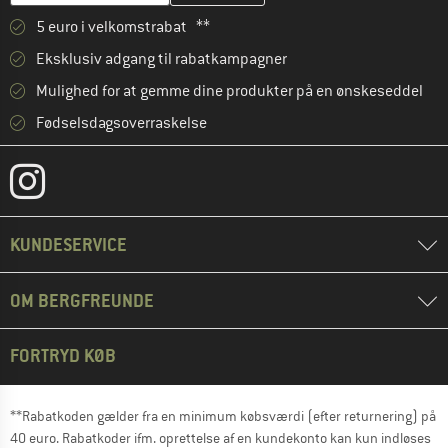
5 euro i velkomstrabat **
Eksklusiv adgang til rabatkampagner
Mulighed for at gemme dine produkter på en ønskeseddel
Fødselsdagsoverraskelse
KUNDESERVICE
OM BERGFREUNDE
FORTRYD KØB
**Rabatkoden gælder fra en minimum købsværdi (efter returnering) på
40 euro. Rabatkoder ifm. oprettelse af en kundekonto kan kun indløses