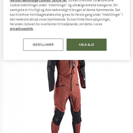
teknisk nødvendige cookies, så klik her
. Du kan til enhver tid ændre dine
Cykelheldragt
cookie-indstillinger under "Indstillinger" og udvælge enkelte kategorier. Dit
samtykke er frivilligt og ikke nødvendigt til brugen af denne hjemmeside. Det
(0)
kan til enhver tid tilbagekaldes eller gives for første gang under "Indstillinger" i
den nederste del på vores hjemmeside. Du kan finde flere oplysninger,
herunder risikoen for overførsler til tredjelande, om dette i vores
privatlivspolitik
.
INDSTILLINGER
VÆLG ALLE