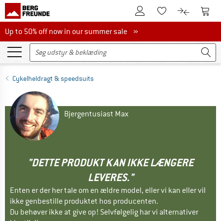
Til kundekontoen
Til 
Til huskesedlen.
Til produk
Up to 50% off now in our summer sale
Up to 50% off now in our summer sale »
Cykelheldragt & speedsuits
Bjergentusiast Max
"DETTE PRODUKT KAN IKKE LÆNGERE
LEVERES."
Enten er der her tale om en ældre model, eller vi kan eller vil
ikke genbestille produktet hos producenten.
Du behøver ikke at give op! Selvfølgelig har vi alternativer