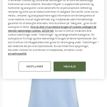
Vi anvender cookies og tilsvarende teknologier for at sikre de nødvendige
LA SPORTIVA
-
Women's Stripe Cube T-Shirt -
funktioner på vores website. Desuden tilbyder vi supplerende tjenester og
funktioner og analyserer vores datatrafik for at personalisere indhold og
T-shirt
reklamer og stille social media-funktioner til rådighed. Derved får vores social
media-, reklame- og analysepartnere også information om din benyttelse af
5,0
(2)
vores website, hvoraf nogle befinder sig i tredjelande uden tilstrækkelige
garantier for at beskytte dine data. Hvis du klikker på "Vælg alle", giver du dit
samtykke til dette.
Hvis du ikke vil acceptere brugen af cookies undtagen de
teknisk nødvendige cookies, så klik her
. Du kan til enhver tid ændre dine
cookie-indstillinger under "Indstillinger" og udvælge enkelte kategorier. Dit
samtykke er frivilligt og ikke nødvendigt til brugen af denne hjemmeside. Det
kan til enhver tid tilbagekaldes eller gives for første gang under "Indstillinger" i
den nederste del på vores hjemmeside. Du kan finde flere oplysninger,
herunder risikoen for overførsler til tredjelande, om dette i vores
privatlivspolitik
.
INDSTILLINGER
VÆLG ALLE