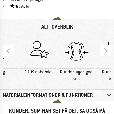
Vi er Trustpilot-certificeret - oplysningerne får du
ALT I OVERBLIK
0 g
100% anbefale
Kunder siger: god
Kunder
snit
Ro
MATERIALEINFORMATIONER & FUNKTIONER
KUNDER, SOM HAR SET PÅ DET, SÅ OGSÅ PÅ