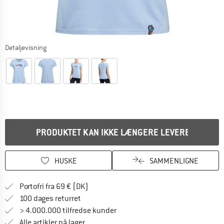
Detaljevisning
PRODUKTET KAN IKKE LÆNGERE LEVERES
HUSKE
SAMMENLIGNE
Find oplysninger om forsendelse her! Åb
Portofri fra 69 € (DK)
Gå til returretten her Åbnes i en infoboks
100 dages returret
> 4.000.000 tilfredse kunder
Alle artikler på lager