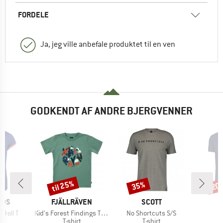
FORDELE
Ja, jeg ville anbefale produktet til en ven
GODKENDT AF ANDRE BJERGVENNER
til 25%
35%
20
Rabat
Rabat
Raba
MÆRKE
MÆRKE
IDS
FJÄLLRÄVEN
SCOTT
Artikel
Artikel
A
 Troll T
Kid's Forest Findings T-Shirt
No Shortcuts S/S
P
ktgruppe
Produktgruppe
Produktgruppe
t
T-shirt
T-shirt