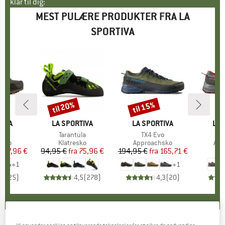
klar til dig:
MEST PULÆRE PRODUKTER FRA LA
SPORTIVA
til 20%
til 15%
Rabat
Rabat
TIVA
MÆRKE
LA SPORTIVA
MÆRKE
LA SPORTIVA
MÆ
LA 
GTX
Artikel
Tarantula
Artikel
TX4 Evo
Ar
Tx
gruppe
hsko
Produktgruppe
Klatresko
Produktgruppe
Approachsko
Pro
App
is
dsat pris
167,96 €
94,95 €
fra
Pris
Nedsat pris
75,96 €
194,95 €
fra
Pris
Nedsat pris
165,71 €
1
+
1
+
1
,5
(
25
)
4,5
(
278
)
4,3
(
20
)