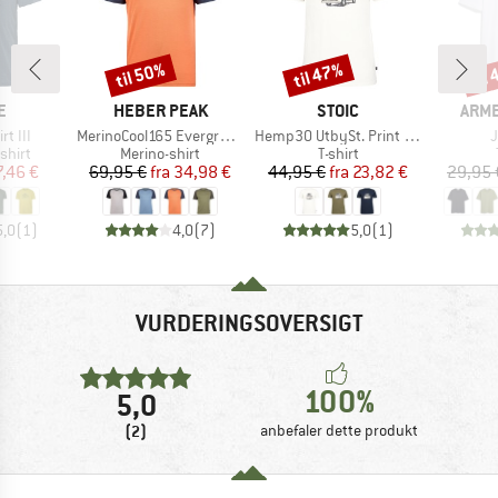
til 50%
til 47%
til
Rabat
Rabat
Raba
KE
MÆRKE
MÆRKE
MÆR
E
HEBER PEAK
STOIC
ARM
Artikel
Artikel
A
rt III
MerinoCool165 EvergreenHe. T-Shirt
Hemp30 UtbySt. Print Tee
ruppe
Produktgruppe
Produktgruppe
shirt
Merino-shirt
T-shirt
is
dsat pris
Pris
Nedsat pris
Pris
Nedsat pris
7,46 €
69,95 €
fra
34,98 €
44,95 €
fra
23,82 €
29,95 
5,0
(
1
)
4,0
(
7
)
5,0
(
1
)
VURDERINGSOVERSIGT
100%
5,0
(2)
anbefaler dette produkt