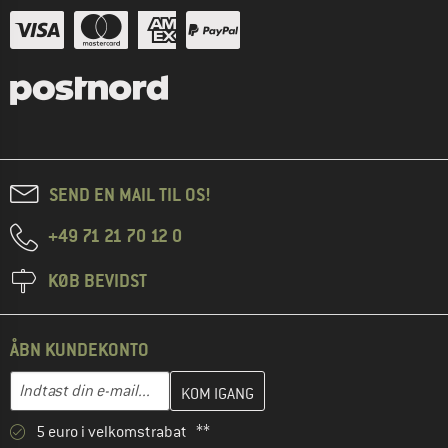
SEND EN MAIL TIL OS!
+49 71 21 70 12 0
KØB BEVIDST
ÅBN KUNDEKONTO
Indtast din e-mailadresse her, og opret i næste trin din kundekon
E-mail-adresse
5 euro i velkomstrabat **