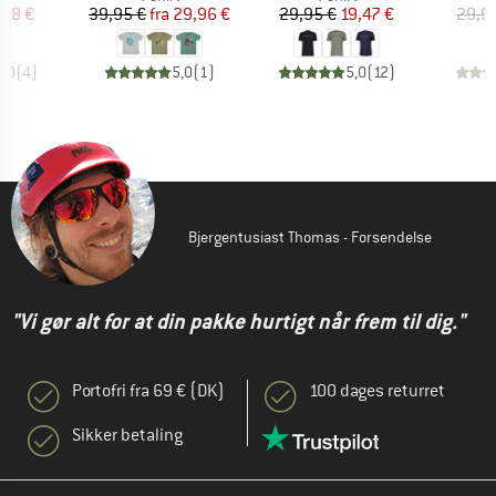
is
dsat pris
Pris
Nedsat pris
Pris
Nedsat pris
,98 €
39,95 €
fra
29,96 €
29,95 €
19,47 €
29,9
5,0
(
4
)
5,0
(
1
)
5,0
(
12
)
Bjergentusiast Thomas - Forsendelse
"Vi gør alt for at din pakke hurtigt når frem til dig."
Portofri fra 69 € (DK)
100 dages returret
Sikker betaling