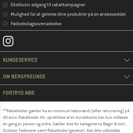
Eksklusiv adgang til rabatkampagner
Mulighed for at gemme dine produkter på en ønskeseddel
Fødselsdagsoverraskelse
KUNDESERVICE
OM BERGFREUNDE
FORTRYD KØB
**Rabatkoden gælder fra en minimum købsværdi (efter returnering) på
40 euro. Rabatkoder ifm. oprettelse af en kundekonto kan kun indløses
én gang pr. person og ordre. Gælder ikke for kategorierne Bøger & kort,
Outdoor, Fødevarer samt Rabatkoder/gavekort. Kan ikke udbetales