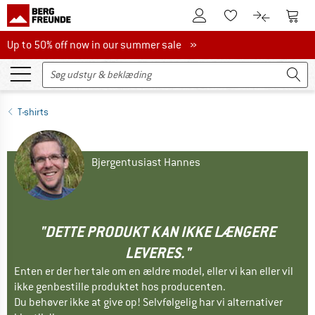
Til kundekontoen
Til 
Til huskesedlen.
Til produk
Up to 50% off now in our summer sale
Up to 50% off now in our summer sale »
T-shirts
Bjergentusiast Hannes
"DETTE PRODUKT KAN IKKE LÆNGERE
LEVERES."
Enten er der her tale om en ældre model, eller vi kan eller vil
ikke genbestille produktet hos producenten.
Du behøver ikke at give op! Selvfølgelig har vi alternativer