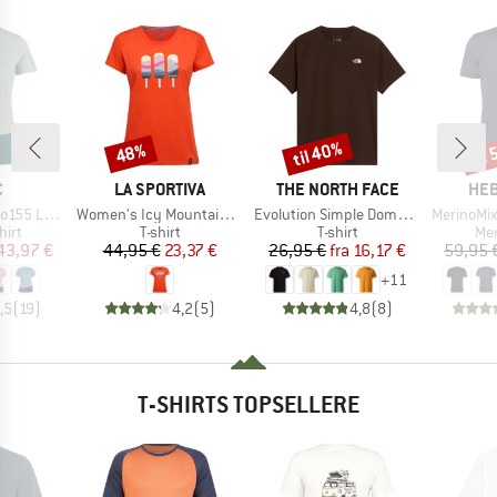
til 40%
til
48%
Rabat
Rabat
Raba
KE
MÆRKE
MÆRKE
MÆ
C
LA SPORTIVA
THE NORTH FACE
HEB
Artikel
Artikel
Artikel
rblock T-Shirt
Women's Icy Mountains T-Shirt
Evolution Simple Dome Short Sleeve
MerinoMix150 Pi
gruppe
Produktgruppe
Produktgruppe
Pro
hirt
T-shirt
T-shirt
Mer
is
dsat pris
Pris
Nedsat pris
Pris
Nedsat pris
43,97 €
44,95 €
23,37 €
26,95 €
fra
16,17 €
59,95 
+
11
,5
(
19
)
4,2
(
5
)
4,8
(
8
)
T-SHIRTS TOPSELLERE