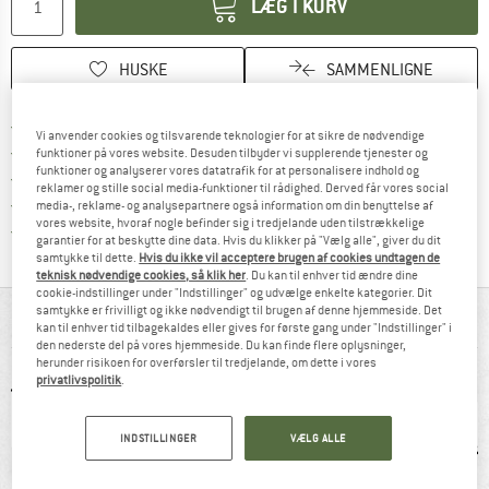
LÆG I KURV
HUSKE
SAMMENLIGNE
Find oplysninger om forsendelse her! Åb
Portofri fra 69 € (DK)
Vi anvender cookies og tilsvarende teknologier for at sikre de nødvendige
Gå til returretten her Åbnes i en infoboks
100 dages returret
funktioner på vores website. Desuden tilbyder vi supplerende tjenester og
funktioner og analyserer vores datatrafik for at personalisere indhold og
> 4.000.000 tilfredse kunder
reklamer og stille social media-funktioner til rådighed. Derved får vores social
Alle artikler på lager
media-, reklame- og analysepartnere også information om din benyttelse af
vores website, hvoraf nogle befinder sig i tredjelande uden tilstrækkelige
Vi er Trustpilot-certificeret - oplysningerne får du
garantier for at beskytte dine data. Hvis du klikker på "Vælg alle", giver du dit
samtykke til dette.
Hvis du ikke vil acceptere brugen af cookies undtagen de
teknisk nødvendige cookies, så klik her
. Du kan til enhver tid ændre dine
cookie-indstillinger under "Indstillinger" og udvælge enkelte kategorier. Dit
samtykke er frivilligt og ikke nødvendigt til brugen af denne hjemmeside. Det
ALT I OVERBLIK
kan til enhver tid tilbagekaldes eller gives for første gang under "Indstillinger" i
den nederste del på vores hjemmeside. Du kan finde flere oplysninger,
herunder risikoen for overførsler til tredjelande, om dette i vores
privatlivspolitik
.
INDSTILLINGER
VÆLG ALLE