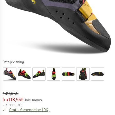
Detaljevisning
Original pris :
Pris:
139,95
€
fra
118,96
€
inkl. moms.
~
KR
889,30
Danmark. Oplysninger om forsendelse
Gratis forsendelse
(DK)