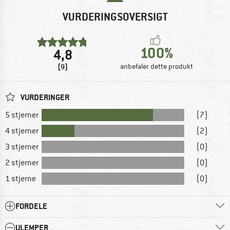
VURDERINGSOVERSIGT
100%
4,8
(9)
anbefaler dette produkt
VURDERINGER
5 stjerner
(7)
4 stjerner
(2)
3 stjerner
(0)
2 stjerner
(0)
1 stjerne
(0)
FORDELE
ULEMPER