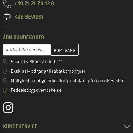
+49 71 21 70 12 0
KØB BEVIDST
ÅBN KUNDEKONTO
Indtast din e-mailadresse her, og opret i næste trin din kundekon
E-mail-adresse
5 euro i velkomstrabat **
Eksklusiv adgang til rabatkampagner
Mulighed for at gemme dine produkter på en ønskeseddel
Fødselsdagsoverraskelse
KUNDESERVICE