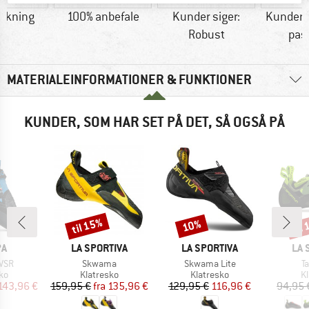
lukning
100% anbefale
Kunder siger:
Kunder s
Robust
pas
MATERIALEINFORMATIONER & FUNKTIONER
KUNDER, SOM HAR SET PÅ DET, SÅ OGSÅ PÅ
til 15%
til
10%
Rabat
Rabat
Raba
E
MÆRKE
MÆRKE
MÆ
PA
LA SPORTIVA
LA SPORTIVA
LA 
Artikel
Artikel
Ar
 VSR
Skwama
Skwama Lite
T
tgruppe
Produktgruppe
Produktgruppe
P
ko
Klatresko
Klatresko
K
is
dsat pris
Pris
Nedsat pris
Pris
Nedsat pris
143,96 €
159,95 €
fra
135,96 €
129,95 €
116,96 €
94,95 