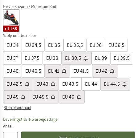
Farve:
Savana / Mountain Red
til 15%
Vælg en størrelse:
EU
34
EU
34,5
EU
35
EU
35,5
EU
36
EU
36,5
EU
37
EU
37,5
EU
38
EU
38,5
EU
39
EU
39,5
EU
40
EU
40,5
EU
41
EU
41,5
EU
42
EU
42,5
EU
43
EU
43,5
EU
44
EU
44,5
EU
45
EU
45,5
EU
46
Størrelsestabel
Linket åbnes i en infoboks og indeholder he
Leveringstid: 4-6 arbejdsdage
Antal: