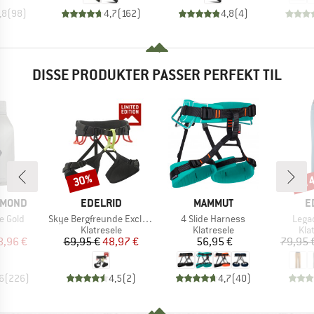
,8
(
98
)
4,7
(
162
)
4,8
(
4
)
DISSE PRODUKTER PASSER PERFEKT TIL
til
30%
Rabat
Raba
MÆRKE
MÆRKE
M
AMOND
EDELRID
MAMMUT
E
Artikel
Artikel
Artike
e Gold
Skye Bergfreunde Exclusive
4 Slide Harness
Lega
uktgruppe
Produktgruppe
Produktgruppe
Pro
Klatresele
Klatresele
Kla
is
dsat pris
Pris
Nedsat pris
Pris
8,96 €
69,95 €
48,97 €
56,95 €
79,95 
6
(
226
)
4,5
(
2
)
4,7
(
40
)