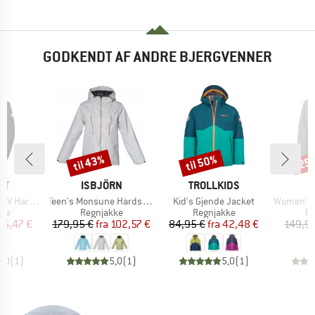
GODKENDT AF ANDRE BJERGVENNER
til 43%
til 50%
25
Rabat
Rabat
Raba
E
MÆRKE
MÆRKE
UT
ISBJÖRN
TROLLKIDS
Artikel
Artikel
Artikel
Hooded Jacket
Teen's Monsune Hardshell Jacket
Kid's Gjende Jacket
Women's Ros
tgruppe
Produktgruppe
Produktgruppe
Pr
kke
Regnjakke
Regnjakke
Re
is
dsat pris
Pris
Nedsat pris
Pris
Nedsat pris
56,47 €
179,95 €
fra
102,57 €
84,95 €
fra
42,48 €
149,9
5,0
(
1
)
5,0
(
1
)
5,0
(
1
)