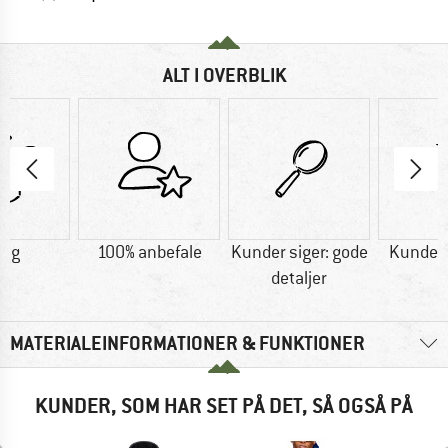
ALT I OVERBLIK
5 g
100% anbefale
Kunder siger: gode
Kunder s
detaljer
MATERIALEINFORMATIONER & FUNKTIONER
KUNDER, SOM HAR SET PÅ DET, SÅ OGSÅ PÅ