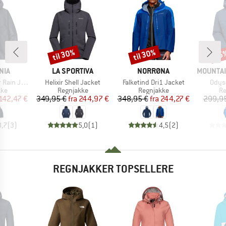
til 30%
til 30%
25
Rabat
Rabat
Raba
MÆRKE
MÆRKE
MÆRKE
NIA
LA SPORTIVA
NORRØNA
MOUNTAI
Artikel
Artikel
Artike
in Jacket
Helixir Shell Jacket
Falketind Dri1 Jacket
Odys
tgruppe
Produktgruppe
Produktgruppe
Pr
kke
Regnjakke
Regnjakke
Re
is
dsat pris
Pris
Nedsat pris
Pris
Nedsat pris
142,47 €
349,95 €
fra
244,97 €
348,95 €
fra
244,27 €
299,9
3,7
(
3
)
5,0
(
1
)
4,5
(
2
)
REGNJAKKER TOPSELLERE