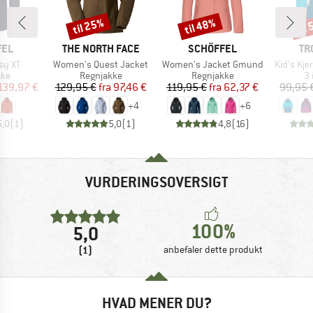
til 25%
til 48%
til
Rabat
Rabat
Raba
MÆRKE
MÆRKE
MÆ
FEL
THE NORTH FACE
SCHÖFFEL
TR
Artikel
Artikel
Artikel
sy XT
Women's Quest Jacket
Women's Jacket Gmund
Kid's Kje
tgruppe
Produktgruppe
Produktgruppe
Pr
kke
Regnjakke
Regnjakke
3 
is
dsat pris
Pris
Nedsat pris
Pris
Nedsat pris
139,97 €
129,95 €
fra
97,46 €
119,95 €
fra
62,37 €
99,95 
+
4
+
6
5,0
(
1
)
5,0
(
1
)
4,8
(
16
)
VURDERINGSOVERSIGT
100%
5,0
(1)
anbefaler dette produkt
HVAD MENER DU?