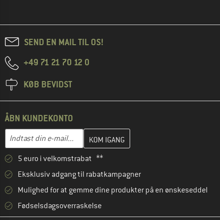
SEND EN MAIL TIL OS!
+49 71 21 70 12 0
KØB BEVIDST
ÅBN KUNDEKONTO
Indtast din e-mailadresse her, og opret i næste trin din kundekon
E-mail-adresse
5 euro i velkomstrabat **
Eksklusiv adgang til rabatkampagner
Mulighed for at gemme dine produkter på en ønskeseddel
Fødselsdagsoverraskelse