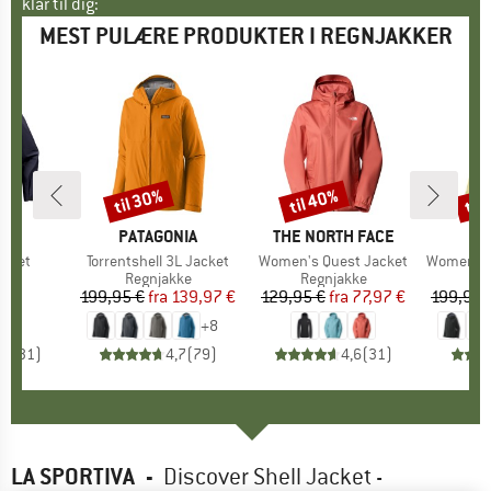
klar til dig:
MEST PULÆRE PRODUKTER I REGNJAKKER
til 30%
til 40%
til
Rabat
Rabat
Raba
RYX
MÆRKE
PATAGONIA
MÆRKE
THE NORTH FACE
MÆ
PA
acket
Artikel
Torrentshell 3L Jacket
Artikel
Women's Quest Jacket
Artikel
Women's Torre
tgruppe
kke
Produktgruppe
Regnjakke
Produktgruppe
Regnjakke
Pr
Re
5 €
is
199,95 €
fra
Pris
Nedsat pris
139,97 €
129,95 €
fra
Pris
Nedsat pris
77,97 €
199,95 
+
8
,7
(
31
)
4,7
(
79
)
4,6
(
31
)
LA SPORTIVA
-
Discover Shell Jacket -