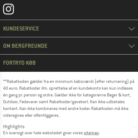
KUNDESERVICE
OM BERGFREUNDE
FORTRYD KØB
**Rabatkoden gælder fra en minimum købsværdi (efter returnering) på
40 euro. Rabatkoder ifm. oprettelse af en kundekonto kan kun indløses
én gang pr. person og ordre. Gælder ikke for kategorierne Bøger & kort,
Outdoor, Fødevarer samt Rabatkoder/gavekort. Kan ikke udbetales
kontant. Kan ikke kombineres med andre koder. Rabatkoden må ikke
videregives eller offentliggøres.
Highlights
En oversigt over hele webstedet giver vores
sitemap
.