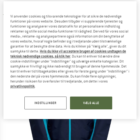
Regnjakke
5,0
(1)
Vi anvender cookies og tilsvarende teknologier for at sikre de nødvendige
funktioner på vores website. Desuden tilbyder vi supplerende tjenester og
funktioner og analyserer vores datatrafik for at personalisere indhold og
reklamer og stille social media-funktioner til rådighed. Derved får vores social
media-, reklame- og analysepartnere også information om din benyttelse af
vores website, hvoraf nogle befinder sig i tredjelande uden tilstrækkelige
garantier for at beskytte dine data. Hvis du klikker på "Vælg alle", giver du dit
samtykke til dette.
Hvis du ikke vil acceptere brugen af cookies undtagen de
teknisk nødvendige cookies, så klik her
. Du kan til enhver tid ændre dine
cookie-indstillinger under "Indstillinger" og udvælge enkelte kategorier. Dit
samtykke er frivilligt og ikke nødvendigt til brugen af denne hjemmeside. Det
kan til enhver tid tilbagekaldes eller gives for første gang under "Indstillinger" i
den nederste del på vores hjemmeside. Du kan finde flere oplysninger,
herunder risikoen for overførsler til tredjelande, om dette i vores
privatlivspolitik
.
INDSTILLINGER
VÆLG ALLE