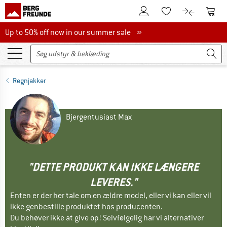
Til kundekontoen
Til 
Til huskesedlen.
Til produk
Up to 50% off now in our summer sale
Up to 50% off now in our summer sale »
Regnjakker
Bjergentusiast Max
"DETTE PRODUKT KAN IKKE LÆNGERE
LEVERES."
Enten er der her tale om en ældre model, eller vi kan eller vil
ikke genbestille produktet hos producenten.
Du behøver ikke at give op! Selvfølgelig har vi alternativer