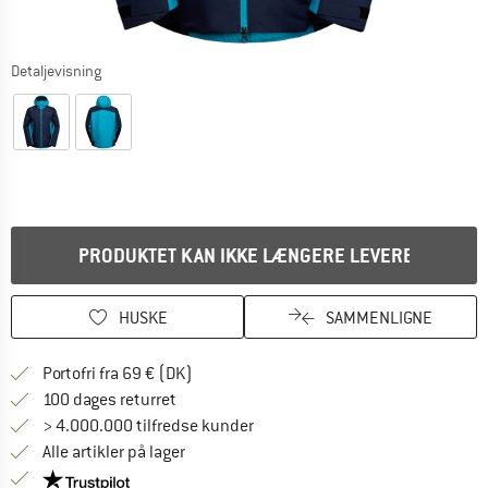
Detaljevisning
PRODUKTET KAN IKKE LÆNGERE LEVERES
HUSKE
SAMMENLIGNE
Find oplysninger om forsendelse her! Åb
Portofri fra 69 € (DK)
Gå til returretten her Åbnes i en infoboks
100 dages returret
> 4.000.000 tilfredse kunder
Alle artikler på lager
Vi er Trustpilot-certificeret - oplysningerne får du