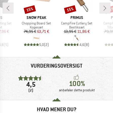
15%
15%
15
Rabat
Rabat
Raba
E
MÆRKE
MÆRKE
M
US
SNOW PEAK
PRIMUS
P
Artikel
Artikel
Artikel
ting Set
Chopping Board Set
CampFire Cutlery Set
CampFi
tgruppe
Produktgruppe
Produktgruppe
Pro
æt
Kogesæt
Bestiksæt
Til
is
dsat pris
Pris
Nedsat pris
Pris
Nedsat pris
7,96 €
74,95 €
63,71 €
13,95 €
11,86 €
79,9
4,8
(
5
)
5,0
(
2
)
4,6
(
8
)
VURDERINGSOVERSIGT
100%
4,5
(2)
anbefaler dette produkt
HVAD MENER DU?