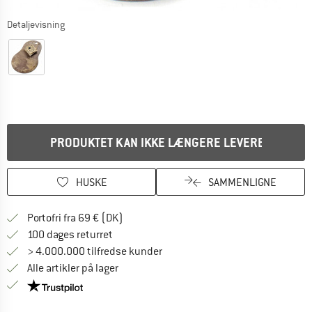
Detaljevisning
PRODUKTET KAN IKKE LÆNGERE LEVERES
HUSKE
SAMMENLIGNE
Find oplysninger om forsendelse her! Åb
Portofri fra 69 € (DK)
Gå til returretten her Åbnes i en infoboks
100 dages returret
> 4.000.000 tilfredse kunder
Alle artikler på lager
Vi er Trustpilot-certificeret - oplysningerne får du