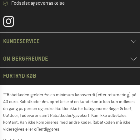
Fødselsdagsoverraskelse
KUNDESERVICE
OM BERGFREUNDE
FORTRYD KØB
**Rabatkoden gælder fra en minimum købsværdi (efter returnering) på
40 euro. Rabatkoder ifm. oprettelse af en kundekonto kan kun indløses
én gang pr. person og ordre. Gælder ikke for kategorierne Bøger & kort,
Outdoor, Fødevarer samt Rabatkoder/gavekort. Kan ikke udbetales
kontant. Kan ikke kombineres med andre koder. Rabatkoden må ikke
videregives eller offentliggøres.