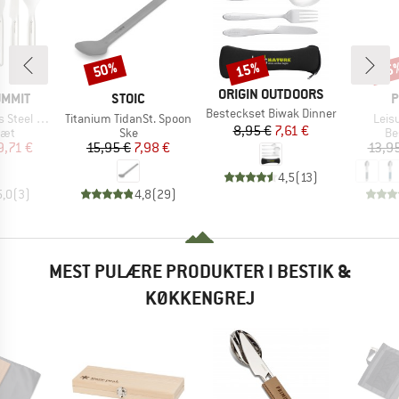
50%
15%
15
Rabat
Rabat
Raba
MÆRKE
ORIGIN OUTDOORS
MÆRKE
M
UMMIT
STOIC
P
Artikel
Besteckset Biwak Dinner
Artikel
Artik
Cutlery Set
Titanium TidanSt. Spoon
Leis
Pris
Nedsat pris
8,95 €
7,61 €
gruppe
Produktgruppe
Pr
sæt
Ske
Be
is
dsat pris
Pris
Nedsat pris
9,71 €
15,95 €
7,98 €
13,9
4,5
(
13
)
5,0
(
3
)
4,8
(
29
)
MEST PULÆRE PRODUKTER I BESTIK &
KØKKENGREJ