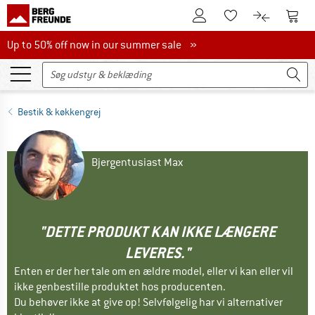
Til kundekontoen
Til 
Til huskesedlen.
Til produk
Up to 50% off now in our summer sale
Up to 50% off now in our summer sale »
Bestik & køkkengrej
Bjergentusiast Max
"DETTE PRODUKT KAN IKKE LÆNGERE
LEVERES."
Enten er der her tale om en ældre model, eller vi kan eller vil
ikke genbestille produktet hos producenten.
Du behøver ikke at give op! Selvfølgelig har vi alternativer