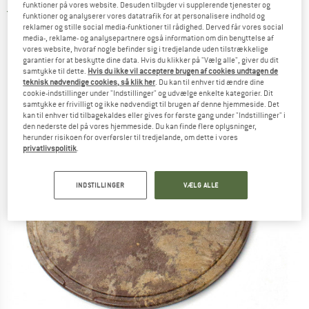
funktioner på vores website. Desuden tilbyder vi supplerende tjenester og
4,5
(2)
funktioner og analyserer vores datatrafik for at personalisere indhold og
reklamer og stille social media-funktioner til rådighed. Derved får vores social
media-, reklame- og analysepartnere også information om din benyttelse af
vores website, hvoraf nogle befinder sig i tredjelande uden tilstrækkelige
garantier for at beskytte dine data. Hvis du klikker på "Vælg alle", giver du dit
samtykke til dette.
Hvis du ikke vil acceptere brugen af cookies undtagen de
teknisk nødvendige cookies, så klik her
. Du kan til enhver tid ændre dine
cookie-indstillinger under "Indstillinger" og udvælge enkelte kategorier. Dit
samtykke er frivilligt og ikke nødvendigt til brugen af denne hjemmeside. Det
kan til enhver tid tilbagekaldes eller gives for første gang under "Indstillinger" i
den nederste del på vores hjemmeside. Du kan finde flere oplysninger,
herunder risikoen for overførsler til tredjelande, om dette i vores
privatlivspolitik
.
INDSTILLINGER
VÆLG ALLE