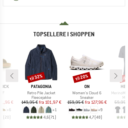
TOPSELLERE I SHOPPEN
til 32%
til 20%
til
Rabat
Rabat
Raba
MÆRKE
MÆRKE
MÆ
TOCK
PATAGONIA
ON
HEB
Artikel
Artikel
Artikel
 BF
Retro Pile Jacket
Women's Cloud 6
MerinoMix150 Pi
tgruppe
Produktgruppe
Produktgruppe
Pro
er
Fleecejakke
Sneaker
Mer
is
dsat pris
Pris
Nedsat pris
Pris
Nedsat pris
71,96 €
149,95 €
fra
101,97 €
159,95 €
fra
127,96 €
59,95 
+
6
+
1
+
9
,8
(
20
)
4,6
(
71
)
4,7
(
48
)