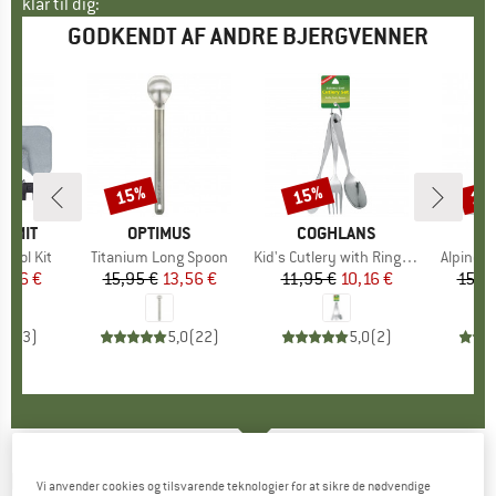
klar til dig:
GODKENDT AF ANDRE BJERGVENNER
15%
15%
15
Rabat
Rabat
Raba
UMMIT
MÆRKE
OPTIMUS
MÆRKE
COGHLANS
Tool Kit
Artikel
Titanium Long Spoon
Artikel
Kid's Cutlery with Ring 3-piece
Artikel
Alpine L
is
dsat pris
2,46 €
15,95 €
Pris
Nedsat pris
13,56 €
11,95 €
Pris
Nedsat pris
10,16 €
15,9
5,0
(
3
)
5,0
(
22
)
5,0
(
2
)
KUPILKA
-
Kaarna' Cutting / Serving Board
Vi anvender cookies og tilsvarende teknologier for at sikre de nødvendige