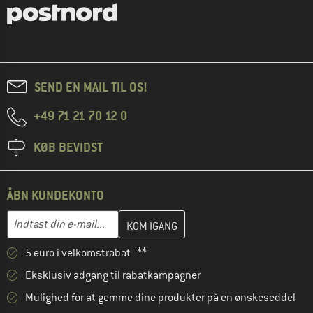
SEND EN MAIL TIL OS!
+49 71 21 70 12 0
KØB BEVIDST
ÅBN KUNDEKONTO
Indtast din e-mailadresse her, og opret i næste trin din kundekon
E-mail-adresse
5 euro i velkomstrabat **
Eksklusiv adgang til rabatkampagner
Mulighed for at gemme dine produkter på en ønskeseddel