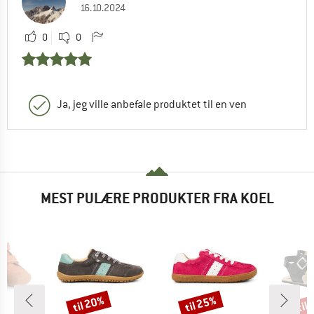
16.10.2024
0
0
Ja, jeg ville anbefale produktet til en ven
MEST PULÆRE PRODUKTER FRA KOEL
til 20%
til 25%
til
Rabat
Rabat
Raba