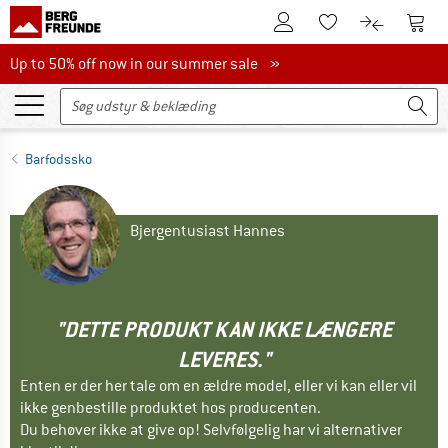
Til kundekontoen
Til 
Til huskesedlen.
Til produk
Up to 50% off now in our summer sale
Up to 50% off now in our summer sale »
Barfodssko
Bjergentusiast Hannes
"DETTE PRODUKT KAN IKKE LÆNGERE
LEVERES."
Enten er der her tale om en ældre model, eller vi kan eller vil
ikke genbestille produktet hos producenten.
Du behøver ikke at give op! Selvfølgelig har vi alternativer