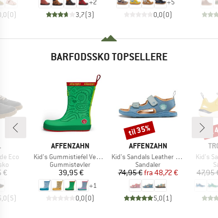
+
2
+
5
0,0
(
0
)
3,7
(
3
)
0,0
(
0
)
BARFODSSKO TOPSELLERE
til 35%
til
Rabat
Raba
KE
MÆRKE
MÆRKE
MÆ
L
AFFENZAHN
AFFENZAHN
TR
Artikel
Artikel
Artikel
ede Eco
Kid's Gummistiefel Vegan Plashy
Kid's Sandals Leather Airy
Kid's Sa
gruppe
Produktgruppe
Produktgruppe
P
sko
Gummistøvler
Sandaler
S
is
Pris
Pris
Nedsat pris
 €
39,95 €
74,95 €
fra
48,72 €
47,95 
+
1
5,0
(
5
)
0,0
(
0
)
5,0
(
1
)