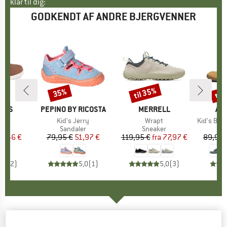
klar til dig:
GODKENDT AF ANDRE BJERGVENNER
til 35%
til
35%
Rabat
Rabat
Raba
HOES
MÆRKE
PEPINO BY RICOSTA
MÆRKE
MERRELL
MÆ
AF
el
Artikel
Kid's Jerry
Artikel
Wrapt
Artikel
Kid's Barefoot 
gruppe
sko
Produktgruppe
Sandaler
Produktgruppe
Sneaker
P
Fr
is
dsat pris
27,46 €
79,95 €
Pris
Nedsat pris
51,97 €
119,95 €
fra
Pris
Nedsat pris
77,97 €
89,95 
5,0
(
2
)
5,0
(
1
)
5,0
(
3
)
KOEL
-
Kid's Daniel 2.0 Felt Tex - Barfodssko