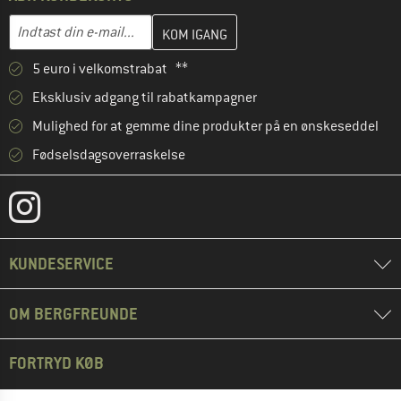
Indtast din e-mailadresse her, og opret i næste trin din kundekon
E-mail-adresse
5 euro i velkomstrabat **
Eksklusiv adgang til rabatkampagner
Mulighed for at gemme dine produkter på en ønskeseddel
Fødselsdagsoverraskelse
KUNDESERVICE
OM BERGFREUNDE
FORTRYD KØB