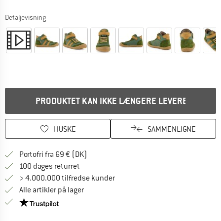
Detaljevisning
PRODUKTET KAN IKKE LÆNGERE LEVERES
HUSKE
SAMMENLIGNE
Find oplysninger om forsendelse her! Åb
Portofri fra 69 € (DK)
Gå til returretten her Åbnes i en infoboks
100 dages returret
> 4.000.000 tilfredse kunder
Alle artikler på lager
Vi er Trustpilot-certificeret - oplysningerne får du