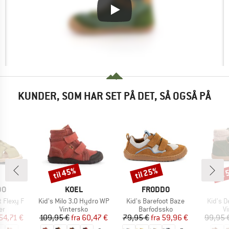
KUNDER, SOM HAR SET PÅ DET, SÅ OGSÅ PÅ
til 45%
til 25%
til
Rabat
Rabat
Raba
E
MÆRKE
MÆRKE
DO
KOEL
FRODDO
Artikel
Artikel
Artikel
t Flexy F
Kid's Milo 3.0 Hydro WP
Kid's Barefoot Baze
Kid's D
tgruppe
Produktgruppe
Produktgruppe
P
er
Vintersko
Barfodssko
V
is
dsat pris
Pris
Nedsat pris
Pris
Nedsat pris
54,71 €
109,95 €
fra
60,47 €
79,95 €
fra
59,96 €
99,95 