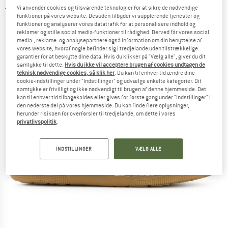
Vi anvender cookies og tilsvarende teknologier for at sikre de nødvendige
5,0
(2)
funktioner på vores website. Desuden tilbyder vi supplerende tjenester og
funktioner og analyserer vores datatrafik for at personalisere indhold og
reklamer og stille social media-funktioner til rådighed. Derved får vores social
media-, reklame- og analysepartnere også information om din benyttelse af
vores website, hvoraf nogle befinder sig i tredjelande uden tilstrækkelige
garantier for at beskytte dine data. Hvis du klikker på "Vælg alle", giver du dit
samtykke til dette.
Hvis du ikke vil acceptere brugen af cookies undtagen de
teknisk nødvendige cookies, så klik her
. Du kan til enhver tid ændre dine
cookie-indstillinger under "Indstillinger" og udvælge enkelte kategorier. Dit
samtykke er frivilligt og ikke nødvendigt til brugen af denne hjemmeside. Det
kan til enhver tid tilbagekaldes eller gives for første gang under "Indstillinger" i
den nederste del på vores hjemmeside. Du kan finde flere oplysninger,
herunder risikoen for overførsler til tredjelande, om dette i vores
privatlivspolitik
.
INDSTILLINGER
VÆLG ALLE