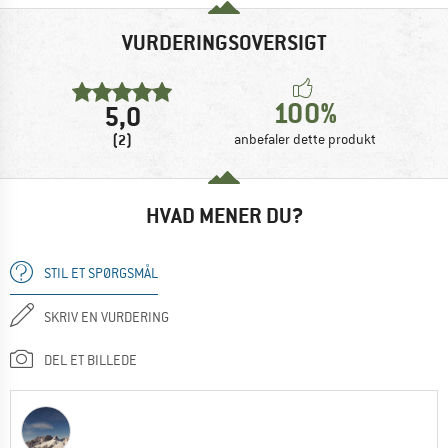
VURDERINGSOVERSIGT
100%
5,0
(2)
anbefaler dette produkt
HVAD MENER DU?
STIL ET SPØRGSMÅL
SKRIV EN VURDERING
DEL ET BILLEDE