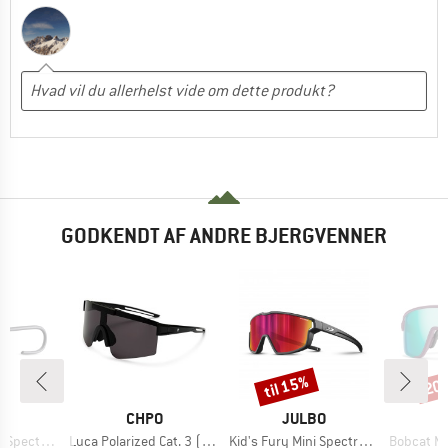
GODKENDT AF ANDRE BJERGVENNER
til 15%
20
Rabat
Raba
KE
MÆRKE
MÆRKE
O
CHPO
JULBO
Artikel
Artikel
Artikel
ectron S4
Luca Polarized Cat. 3 (VLT 12%)
Kid's Fury Mini Spectron 3
Bobcat Mirror S2 (