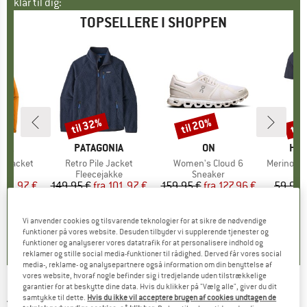
klar til dig:
TOPSELLERE I SHOPPEN
til 32%
til 20%
til
Rabat
Rabat
Raba
NIA
MÆRKE
PATAGONIA
MÆRKE
ON
MÆ
HEB
3L Jacket
Artikel
Retro Pile Jacket
Artikel
Women's Cloud 6
Artikel
MerinoMix150 Pi
tgruppe
kke
Produktgruppe
Fleecejakke
Produktgruppe
Sneaker
Pr
Mer
is
dsat pris
139,97 €
149,95 €
fra
Pris
Nedsat pris
101,97 €
159,95 €
fra
Pris
Nedsat pris
127,96 €
59,95 
+
8
+
1
+
10
,7
(
79
)
4,6
(
71
)
4,7
(
48
)
Vi anvender cookies og tilsvarende teknologier for at sikre de nødvendige
funktioner på vores website. Desuden tilbyder vi supplerende tjenester og
funktioner og analyserer vores datatrafik for at personalisere indhold og
reklamer og stille social media-funktioner til rådighed. Derved får vores social
media-, reklame- og analysepartnere også information om din benyttelse af
vores website, hvoraf nogle befinder sig i tredjelande uden tilstrækkelige
garantier for at beskytte dine data. Hvis du klikker på "Vælg alle", giver du dit
JULBO
-
Run 2 Reactiv Polarized S2-4 (VLT: 5-
samtykke til dette.
Hvis du ikke vil acceptere brugen af cookies undtagen de