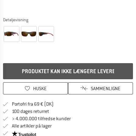
Detaljevisning
PRODUKTET KAN IKKE LÆNGERE LEVERES
HUSKE
SAMMENLIGNE
Find oplysninger om forsendelse her! Åb
Portofri fra 69 € (DK)
Gå til returretten her Åbnes i en infoboks
100 dages returret
> 4.000.000 tilfredse kunder
Alle artikler på lager
Vi er Trustpilot-certificeret - oplysningerne får du