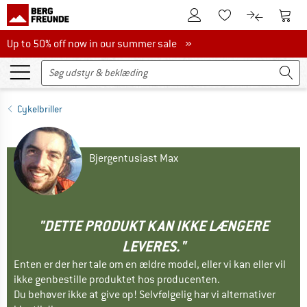
Til kundekontoen
Til 
Til huskesedlen.
Til produk
Up to 50% off now in our summer sale
Up to 50% off now in our summer sale »
Cykelbriller
Bjergentusiast Max
"DETTE PRODUKT KAN IKKE LÆNGERE
LEVERES."
Enten er der her tale om en ældre model, eller vi kan eller vil
ikke genbestille produktet hos producenten.
Du behøver ikke at give op! Selvfølgelig har vi alternativer