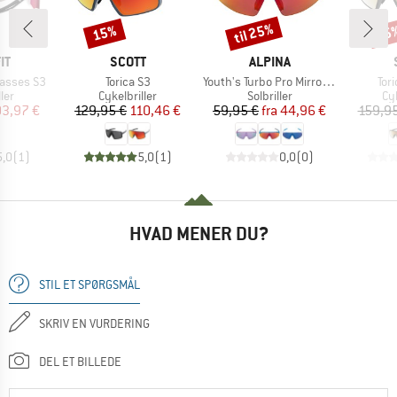
til 25%
15%
15
Rabat
Rabat
Raba
E
MÆRKE
MÆRKE
IT
SCOTT
ALPINA
Artikel
Artikel
Arti
lasses S3
Torica S3
Youth's Turbo Pro Mirror S3
Tori
tgruppe
Produktgruppe
Produktgruppe
Pr
ler
Cykelbriller
Solbriller
Cyk
is
dsat pris
Pris
Nedsat pris
Pris
Nedsat pris
03,97 €
129,95 €
110,46 €
59,95 €
fra
44,96 €
159,95
5,0
(
1
)
5,0
(
1
)
0,0
(
0
)
HVAD MENER DU?
STIL ET SPØRGSMÅL
SKRIV EN VURDERING
DEL ET BILLEDE