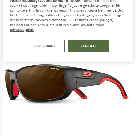
teknisk nødvendige cookies, så klik her
. Du kan til enhver tid ændre dine
20%) - Cykelbriller
cookie-indstillinger under "Indstillinger" og udvælge enkelte kategorier. Dit
samtykke er frivilligt og ikke nødvendigt til brugen af denne hjemmeside. Det
(0)
kan til enhver tid tilbagekaldes eller gives for første gang under "Indstillinger" i
den nederste del på vores hjemmeside. Du kan finde flere oplysninger,
herunder risikoen for overførsler til tredjelande, om dette i vores
privatlivspolitik
.
INDSTILLINGER
VÆLG ALLE