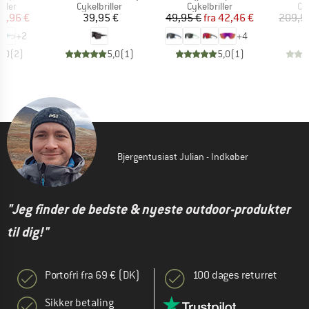
ruppe
Produktgruppe
Produktgruppe
Pr
iller
Cykelbriller
Cykelbriller
Cyk
is
dsat pris
Pris
Pris
Nedsat pris
27,96 €
39,95 €
49,95 €
fra
42,46 €
209,9
+
2
+
4
3,0
(
2
)
5,0
(
1
)
5,0
(
1
)
Bjergentusiast Julian - Indkøber
"Jeg finder de bedste & nyeste outdoor-produkter
til dig!"
Portofri fra 69 € (DK)
100 dages returret
Sikker betaling