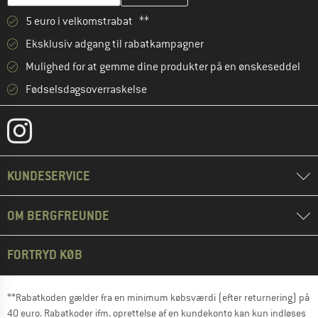
5 euro i velkomstrabat **
Eksklusiv adgang til rabatkampagner
Mulighed for at gemme dine produkter på en ønskeseddel
Fødselsdagsoverraskelse
KUNDESERVICE
OM BERGFREUNDE
FORTRYD KØB
**Rabatkoden gælder fra en minimum købsværdi (efter returnering) på
40 euro. Rabatkoder ifm. oprettelse af en kundekonto kan kun indløses