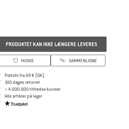
PRODUKTET KAN IKKE LÆNGERE LEVERES
HUSKE
SAMMENLIGNE
Find oplysninger om forsendelse her! Åbnes
Portofri fra 69 € (DK)
Gå til returretten her Åbnes i en infoboks
100 dages returret
> 4.000.000 tilfredse kunder
Alle artikler på lager
Vi er Trustpilot-certificeret - oplysningerne får du her