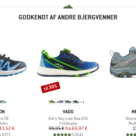
GODKENDT AF ANDRE BJERGVENNER
til 30%
Rabat
+
1
E
MÆRKE
M
ON
VADO
M
Artikel
Artike
ro V8
Kid's Sky Low Boa GTX
Wome
ruppe
Produktgruppe
Pro
tsko
Fritidssko
Mul
is
dsat pris
Pris
Nedsat pris
43,52 €
99,95 €
fra
69,97 €
1
5,0
(
7
)
5,0
(
4
)