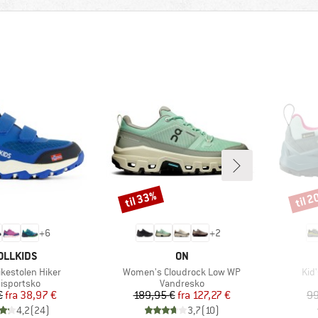
til 33%
til 
Rabat
Rabat
+
6
+
2
RKE
MÆRKE
OLLKIDS
ON
Artikel
Arti
ikestolen Hiker
Women's Cloudrock Low WP
Kid
duktgruppe
Produktgruppe
tisportsko
Vandresko
Pris
Nedsat pris
Pris
Nedsat pris
€
fra
38,97 €
189,95 €
fra
127,27 €
99
4,2
(
24
)
3,7
(
10
)