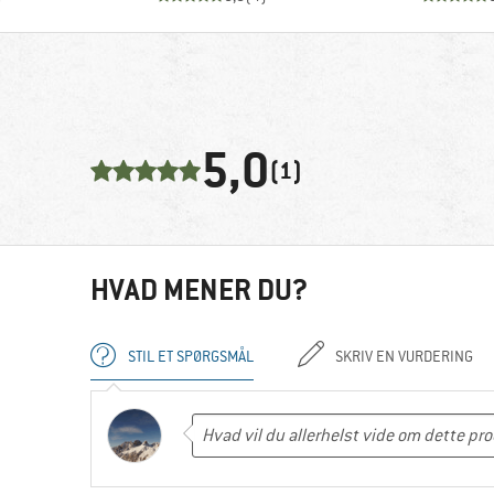
5,0
(1)
HVAD MENER DU?
STIL ET SPØRGSMÅL
SKRIV EN VURDERING