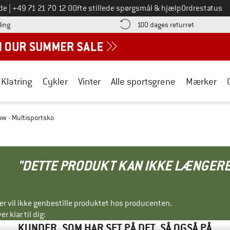
Ring til os på
de
|
+49 71 21 70 12 0
Ofte stillede spørgsmål & hjælp
Ordrestatus
Find betalingsoplysningerne her! Åbnes i en infoboks
Gå til retur
ling
100 dages returret
Klatring
Cykler
Vinter
Alle sportsgrene
Mærker
ow - Multisportsko
"DETTE PRODUKT KAN IKKE LÆNGERE
ller vil ikke genbestille produktet hos producenten.
r klar til dig:
KUNDER, SOM HAR SET PÅ DET, SÅ OGSÅ PÅ