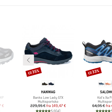
til 35%
til 33%
Rabat
Rabat
MÆRKE
MÆRK
HANWAG
SALOM
Artikel
Artikel
 WP
Banks Low Lady GTX
Kid's Xa P
e
Produktgruppe
Produktg
Multisportsko
Multispor
 pris
Pris
Nedsat pris
Pr
Ne
7 €
229,95 €
fra
149,47 €
64,95 €
fra
)
5,0
(
4
)