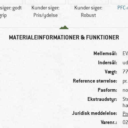
siger: godt
Kunder siger:
Kunder siger:
PFC-/
grip
Pris/ydelse
Robust
MATERIALEINFORMATIONER & FUNKTIONER
Mellemsål:
EV
Indersål:
ud
Vægt:
77
Reference størrelse:
pr
Pasform:
no
Ekstraudstyr:
St
h
Juridisk meddelelse:
Pr
Varenr.:
02