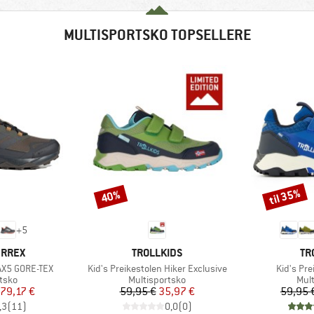
MULTISPORTSKO TOPSELLERE
til 35%
40%
Rabat
Rabat
+
5
MÆRKE
MÆ
ERREX
TROLLKIDS
TR
Artikel
Artikel
AX5 GORE-TEX
Kid's Preikestolen Hiker Exclusive
Kid's Pre
ruppe
Produktgruppe
Pro
tsko
Multisportsko
Mul
is
dsat pris
Pris
Nedsat pris
79,17 €
59,95 €
35,97 €
59,95 
,3
(
11
)
0,0
(
0
)