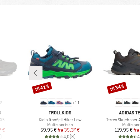
til 41%
til 34%
Rabat
Rabat
2
+
11
MÆRKE
MÆRKE
X
TROLLKIDS
ADIDAS T
Artikel
Artikel
AX5
Kid's Tronfjell Hiker Low
Terrex Skychaser 
e
Produktgruppe
Produktg
Multisportsko
Multispor
 pris
Pris
Nedsat pris
Pr
Ne
7 €
59,95 €
fra
35,37 €
119,95 €
fra
)
4,0
(
8
)
4