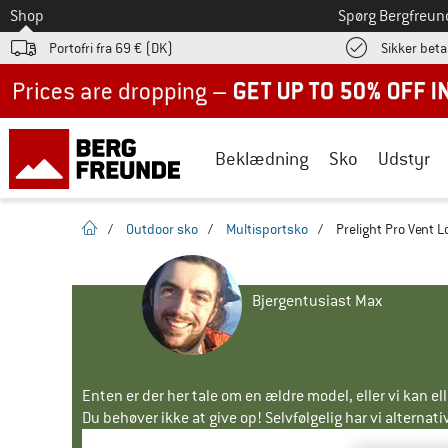
Til
Shop
Spørg Bergfreun
Portofri fra 69 € (DK)
Sikker beta
Up to 50% off now in our summer sale
Beklædning
Sko
Udstyr
Hjemmeside
/
Outdoor sko
/
Multisportsko
/
Prelight Pro Vent L
Bjergentusiast Max
Enten er der her tale om en ældre model, eller vi kan e
Du behøver ikke at give op! Selvfølgelig har vi alternative