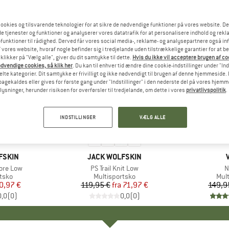
ookies og tilsvarende teknologier for at sikre de nødvendige funktioner på vores website. D
e tjenester og funktioner og analyserer vores datatrafik for at personalisere indhold og rekla
funktioner til rådighed. Derved får vores social media-, reklame- og analysepartnere også in
 vores website, hvoraf nogle befinder sig i tredjelande uden tilstrækkelige garantier for at b
 klikker på "Vælg alle", giver du dit samtykke til dette.
Hvis du ikke vil acceptere brugen af c
dvendige cookies, så klik her
. Du kan til enhver tid ændre dine cookie-indstillinger under "Ind
te kategorier. Dit samtykke er frivilligt og ikke nødvendigt til brugen af denne hjemmeside. D
lbagekaldes eller gives for første gang under "Indstillinger" i den nederste del på vores hjem
plysninger, herunder risikoen for overførsler til tredjelande, om dette i vores
privatlivspolitik
.
til 40%
67%
Rabat
Rabat
INDSTILLINGER
VÆLG ALLE
FSKIN
MÆRKE
JACK WOLFSKIN
ore Low
Artikel
PS Trail Knit Low
A
N
ruppe
tsko
Produktgruppe
Multisportsko
Pro
Mul
is
dsat pris
0,97 €
119,95 €
fra
Pris
Nedsat pris
71,97 €
149,9
0,0
(
0
)
0,0
(
0
)