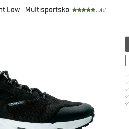
nt Low - Multisportsko
5,0
(1)