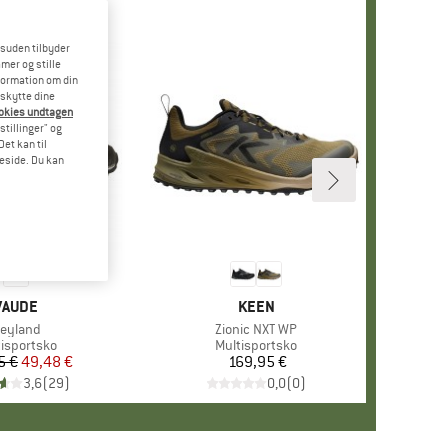
esuden tilbyder
mer og stille
formation om din
eskytte dine
ookies undtagen
stillinger" og
et kan til
meside. Du kan
MÆRKE
VAUDE
MÆRKE
KEEN
rtikel
eyland
Artikel
Zionic NXT WP
duktgruppe
tisportsko
Produktgruppe
Multisportsko
5 €
Pris
Nedsat pris
49,48 €
169,95 €
Pris
3,6
(
29
)
0,0
(
0
)