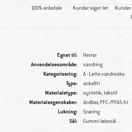
70 g
100% anbefale
Kunder siger: let
Kunder 
Egnet til:
Herrer
Anvendelsesområde:
vandring
Kategorisering:
A - Lette vandresko
Type:
ankelfri
Materialetype:
syntetik, tekstil
Materialeegenskaber:
åndbar, PFC-/PFAS-fri
Lukning:
Snøring
Sål:
Gummi-løbesål