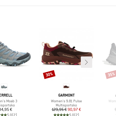
30%
35%
Rabat
Rabat
ÆRKE
MÆRKE
ERRELL
GARMONT
l
Artikel
Artik
n's Moab 3
Women's 9.81 Pulse
Wome
duktgruppe
Produktgruppe
tisportsko
Multisportsko
Pris
Pris
Nedsat pris
34,95 €
129,95 €
90,97 €
5,0
(
2
)
5,0
(
2
)