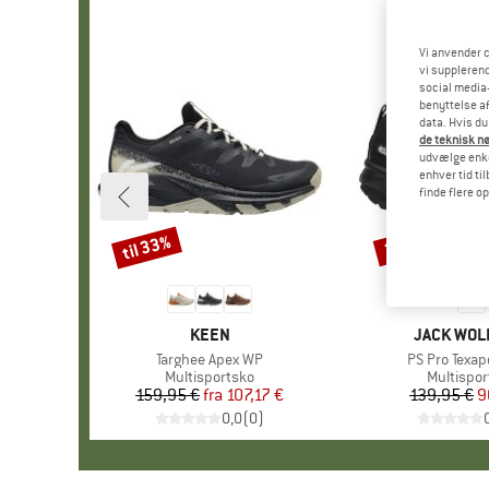
Vi anvender c
vi supplerend
social media-
benyttelse af
data. Hvis du
de teknisk nø
udvælge enkel
enhver tid ti
finde flere o
til 33%
35%
Rabat
Rabat
MÆRKE
KEEN
MÆRKE
JACK WOL
Artikel
Targhee Apex WP
Artikel
PS Pro Texap
Produktgruppe
Multisportsko
Produktg
Multispor
159,95 €
fra
Pris
Nedsat pris
107,17 €
139,95 €
Pr
Ne
9
0,0
(
0
)