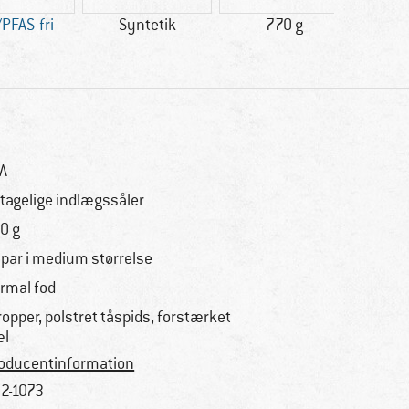
PFAS-fri
Syntetik
770 g
100%
A
tagelige indlægssåler
0 g
. par i medium størrelse
rmal fod
ropper, polstret tåspids, forstærket
æl
oducentinformation
2-1073