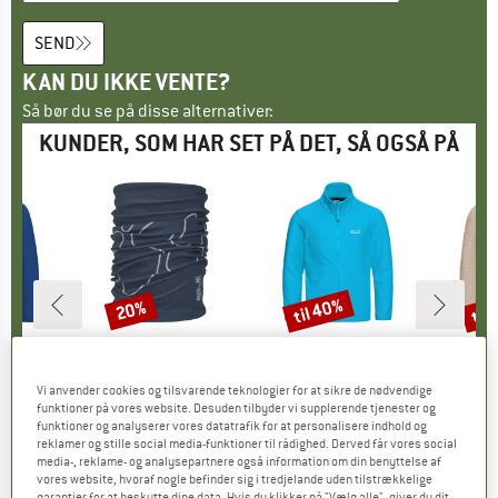
SEND
KAN DU IKKE VENTE?
Så bør du se på disse alternativer:
KUNDER, SOM HAR SET PÅ DET, SÅ OGSÅ PÅ
til 40%
til
20%
Rabat
Rabat
Raba
FSKIN
MÆRKE
JACK WOLFSKIN
MÆRKE
JACK WOLFSKIN
MÆR
JACK
nt Fullzip
Artikel
Kid's Solid Neckgaiter
Artikel
Kid's Taunus 100 Fullzip
Artikel
Kid's Li
gruppe
kke
Produktgruppe
Tørklæde
Produktgruppe
Fleecejakke
Pr
Fl
Vi anvender cookies og tilsvarende teknologier for at sikre de nødvendige
is
dsat pris
35,72 €
17,95 €
Pris
Nedsat pris
14,36 €
44,95 €
fra
Pris
Nedsat pris
26,97 €
54,95 
funktioner på vores website. Desuden tilbyder vi supplerende tjenester og
funktioner og analyserer vores datatrafik for at personalisere indhold og
+
4
reklamer og stille social media-funktioner til rådighed. Derved får vores social
media-, reklame- og analysepartnere også information om din benyttelse af
0,0
(
0
)
0,0
(
0
)
0,0
(
0
)
vores website, hvoraf nogle befinder sig i tredjelande uden tilstrækkelige
garantier for at beskytte dine data. Hvis du klikker på "Vælg alle", giver du dit