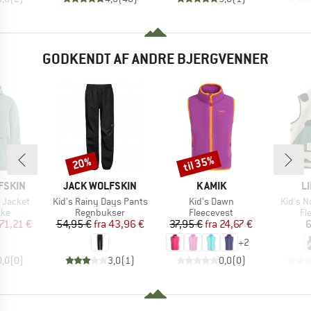
GODKENDT AF ANDRE BJERGVENNER
til 35%
20%
Rabat
Rabat
MÆRKE
MÆRKE
M
FSKIN
JACK WOLFSKIN
KAMIK
L
Artikel
Artikel
Artikel
 Jacket
Kid's Rainy Days Pants
Kid's Dawn
Kid's N
tgruppe
Produktgruppe
Produktgruppe
Pr
kke
Regnbukser
Fleecevest
Fl
is
dsat pris
Pris
Nedsat pris
Pris
Nedsat pris
71,21 €
54,95 €
fra
43,96 €
37,95 €
fra
24,67 €
6
+
2
0,0
(
0
)
3,0
(
1
)
0,0
(
0
)