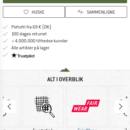
HUSKE
SAMMENLIGNE
Find oplysninger om forsendelse her! Åb
Portofri fra 69 € (DK)
Gå til returretten her Åbnes i en infoboks
100 dages returret
> 4.000.000 tilfredse kunder
Alle artikler på lager
Vi er Trustpilot-certificeret - oplysningerne får du
ALT I OVERBLIK