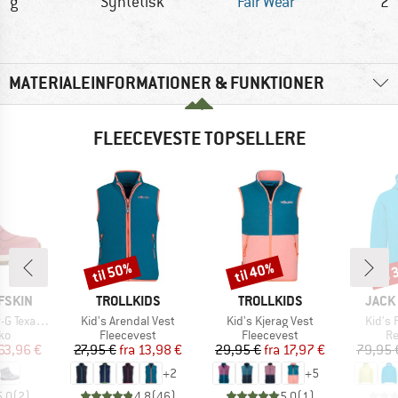
4 g
Syntetisk
Fair Wear
20
MATERIALEINFORMATIONER & FUNKTIONER
FLEECEVESTE TOPSELLERE
til 50%
til 40%
til
Rabat
Rabat
Raba
MÆRKE
MÆRKE
MÆR
FSKIN
TROLLKIDS
TROLLKIDS
JACK
Artikel
Artikel
Artikel
pore Mid VC
Kid's Arendal Vest
Kid's Kjerag Vest
Kid's 
tgruppe
Produktgruppe
Produktgruppe
Pr
ko
Fleecevest
Fleecevest
Re
is
dsat pris
Pris
Nedsat pris
Pris
Nedsat pris
63,96 €
27,95 €
fra
13,98 €
29,95 €
fra
17,97 €
79,95 
+
2
+
5
5,0
(
2
)
4,8
(
46
)
5,0
(
1
)