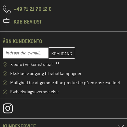
+49 71 21 70 12 0
KØB BEVIDST
ÅBN KUNDEKONTO
Indtast din e-mailadresse her, og opret i næste trin din kundekon
E-mail-adresse
5 euro i velkomstrabat **
Eksklusiv adgang til rabatkampagner
Mulighed for at gemme dine produkter på en ønskeseddel
Fødselsdagsoverraskelse
KUNDESERVICE