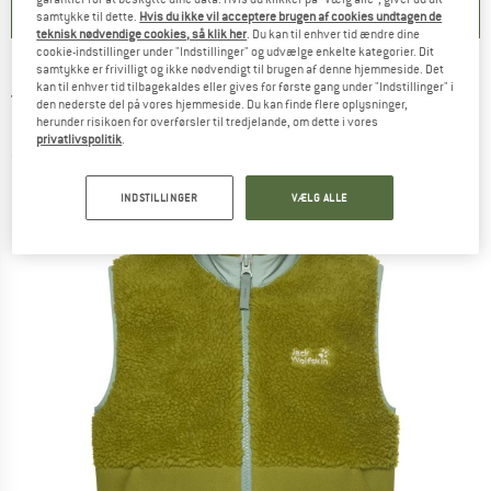
samtykke til dette.
Hvis du ikke vil acceptere brugen af cookies undtagen de
teknisk nødvendige cookies, så klik her
. Du kan til enhver tid ændre dine
cookie-indstillinger under "Indstillinger" og udvælge enkelte kategorier. Dit
samtykke er frivilligt og ikke nødvendigt til brugen af denne hjemmeside. Det
JACK WOLFSKIN
-
Kid's Ice Curl Vest -
kan til enhver tid tilbagekaldes eller gives for første gang under "Indstillinger" i
den nederste del på vores hjemmeside. Du kan finde flere oplysninger,
Fleecevest
herunder risikoen for overførsler til tredjelande, om dette i vores
privatlivspolitik
.
(0)
INDSTILLINGER
VÆLG ALLE