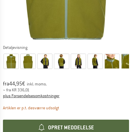
Detaljevisning
Pris:
fra
44,95
€
inkl. moms.
~
fra
KR
336,01
Oplysninger om forsendelsesomkostninge
plus Forsendelsesomkostninger
Linket åbnes i en infoboks og indeholder 
Artiklen er p.t. desværre udsolgt
OPRET MEDDELELSE