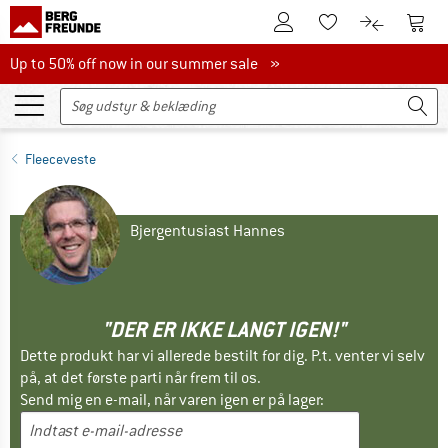
Til kundekontoen
Til 
Til huskesedlen.
Til produk
Up to 50% off now in our summer sale
Up to 50% off now in our summer sale »
Fleeceveste
Bjergentusiast Hannes
"DER ER IKKE LANGT IGEN!"
Dette produkt har vi allerede bestilt for dig. P.t. venter vi selv
på, at det første parti når frem til os.
Send mig en e-mail, når varen igen er på lager: