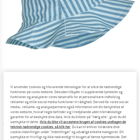
Detaljevisning
Vi anvender cookies og tilsvarende teknologier for at sikre de nødvendige
funktioner på vores website. Desuden tilbyder vi supplerende tjenester og
funktioner og analyserer vores datatrafik for at personalisere indhold og
reklamer og stille social media-funktioner til rådighed. Derved får vores social
media-, reklame- og analysepartnere også information om din benyttelse af
vores website, hvoraf nogle befinder sig i tredjelande uden tilstrækkelige
garantier for at beskytte dine data. Hvis du klikker på "Vælg alle", giver du dit
samtykke til dette.
Hvis du ikke vil acceptere brugen af cookies undtagen de
Original pris :
Pris:
27,95
€
teknisk nødvendige cookies, så klik her
. Du kan til enhver tid ændre dine
18,17
€
inkl. moms.
cookie-indstillinger under "Indstillinger" og udvælge enkelte kategorier. Dit
~
KR
135,83
samtykke er frivilligt og ikke nødvendigt til brugen af denne hjemmeside. Det