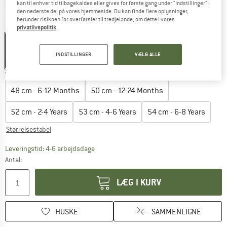
kan til enhver tid tilbagekaldes eller gives for første gang under "Indstillinger" i
Oplysninger om forsendelsesomkostninge
plus Forsendelsesomkostninger
den nederste del på vores hjemmeside. Du kan finde flere oplysninger,
herunder risikoen for overførsler til tredjelande, om dette i vores
Farve:
Blue
privatlivspolitik
.
INDSTILLINGER
VÆLG ALLE
35%
Vælg en størrelse:
48 cm - 6-12 Months
50 cm - 12-24 Months
52 cm - 2-4 Years
53 cm - 4-6 Years
54 cm - 6-8 Years
Størrelsestabel
Linket åbnes i en infoboks og indeholder he
Leveringstid: 4-6 arbejdsdage
Antal:
LÆG I KURV
HUSKE
SAMMENLIGNE