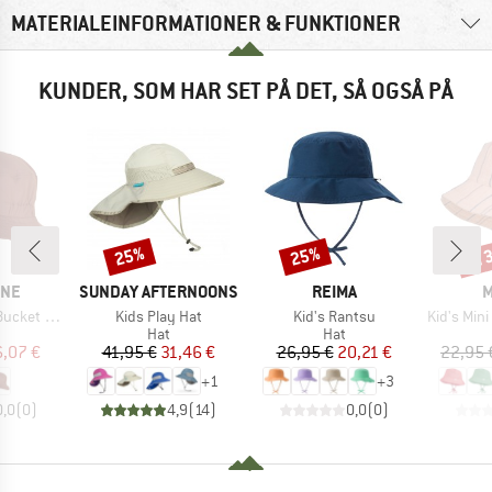
MATERIALEINFORMATIONER & FUNKTIONER
KUNDER, SOM HAR SET PÅ DET, SÅ OGSÅ PÅ
til
25%
25%
Rabat
Rabat
Raba
MÆRKE
MÆRKE
M
INE
SUNDAY AFTERNOONS
REIMA
M
Artikel
Artikel
Artikel
Hat Solid
Kids Play Hat
Kid's Rantsu
Kid's Mini Hut B
uktgruppe
Produktgruppe
Produktgruppe
Hat
Hat
is
dsat pris
Pris
Nedsat pris
Pris
Nedsat pris
6,07 €
41,95 €
31,46 €
26,95 €
20,21 €
22,95 
+
1
+
3
0,0
(
0
)
4,9
(
14
)
0,0
(
0
)