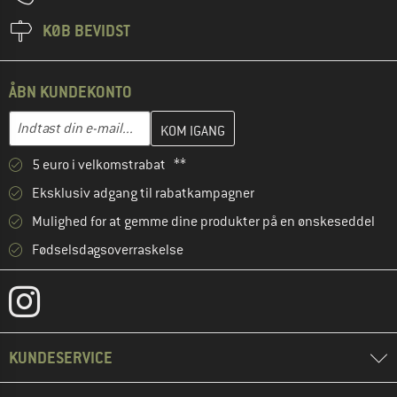
KØB BEVIDST
ÅBN KUNDEKONTO
Indtast din e-mailadresse her, og opret i næste trin din kundekon
E-mail-adresse
5 euro i velkomstrabat **
Eksklusiv adgang til rabatkampagner
Mulighed for at gemme dine produkter på en ønskeseddel
Fødselsdagsoverraskelse
KUNDESERVICE