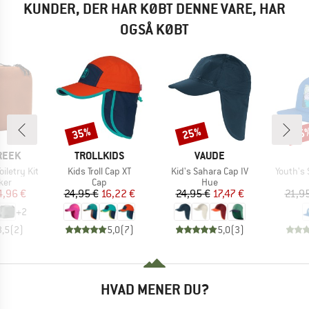
KUNDER, DER HAR KØBT DENNE VARE, HAR
OGSÅ KØBT
35%
25%
25
Rabat
Rabat
Raba
MÆRKE
MÆRKE
REEK
TROLLKIDS
VAUDE
Artikel
Artikel
Artikel
oiletry Kit
Kids Troll Cap XT
Kid's Sahara Cap IV
Youth's
gruppe
Produktgruppe
Produktgruppe
sker
Cap
Hue
is
dsat pris
Pris
Nedsat pris
Pris
Nedsat pris
4,96 €
24,95 €
16,22 €
24,95 €
17,47 €
21,9
+
2
3,5
(
2
)
5,0
(
7
)
5,0
(
3
)
HVAD MENER DU?