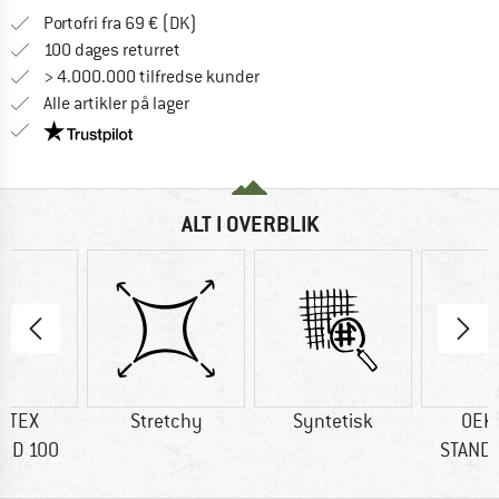
Find oplysninger om forsendelse her! Åb
Portofri fra 69 € (DK)
Gå til returretten her Åbnes i en infoboks
100 dages returret
> 4.000.000 tilfredse kunder
Alle artikler på lager
Vi er Trustpilot-certificeret - oplysningerne får du
ALT I OVERBLIK
-TEX
Stretchy
Syntetisk
OEK
RD 100
STAND