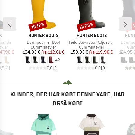
til 25%
til
til 17%
Rabat
Rabat
Raba
KE
MÆRKE
MÆRKE
MÆR
K
HUNTER BOOTS
HUNTER BOOTS
HUNT
Artikel
Artikel
Artikel
iranda
Downpour Tall Boot
Field Downpour Adjustable Boot
Downpou
ruppe
Produktgruppe
Produktgruppe
Pro
vler
Gummistøvler
Gummistøvler
Gum
is
dsat pris
Pris
Nedsat pris
Pris
Nedsat pris
47,96 €
134,95 €
fra
112,01 €
159,95 €
fra
119,96 €
124,95 
+
2
3,5
(
2
)
0,0
(
0
)
0,0
(
0
)
KUNDER, DER HAR KØBT DENNE VARE, HAR
OGSÅ KØBT