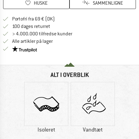
HUSKE
SAMMENLIGNE
Find oplysninger om forsendelse her! Åb
Portofri fra 69 € (DK)
Gå til returretten her Åbnes i en infoboks
100 dages returret
> 4.000.000 tilfredse kunder
Alle artikler på lager
Vi er Trustpilot-certificeret - oplysningerne får du
ALT I OVERBLIK
Isoleret
Vandtæt