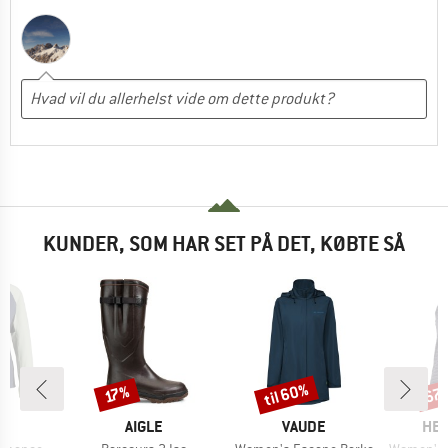
KUNDER, SOM HAR SET PÅ DET, KØBTE SÅ
til 60%
67
Rabat
Rabat
Raba
17%
KE
MÆRKE
MÆRKE
MÆ
C
AIGLE
VAUDE
HEB
Artikel
Artikel
Artikel