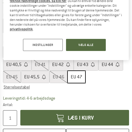
teknisk nødvendige cookies, så klik her
. Du kan til enhver tid ændre dine
Danmark. Oplysninger om forsendelse
Gratis forsendelse
(DK)
cookie-indstillinger under "Indstillinger" og udvælge enkelte kategorier. Dit
samtykke er frivilligt og ikke nødvendigt til brugen af denne hjemmeside. Det
Farve:
Black
kan til enhver tid tilbagekaldes eller gives for første gang under "Indstillinger" i
den nederste del på vores hjemmeside. Du kan finde flere oplysninger,
herunder risikoen for overførsler til tredjelande, om dette i vores
privatlivspolitik
.
15%
Størrelse: EU
47
INDSTILLINGER
VÆLG ALLE
EU
36
EU
37
EU
38
EU
39
EU
40
EU
40,5
EU
41
EU
42
EU
43
EU
44
EU
45
EU
45,5
EU
46
EU
47
Størrelsestabel
Linket åbnes i en infoboks og indeholder he
Leveringstid: 4-6 arbejdsdage
Antal:
LÆG I KURV