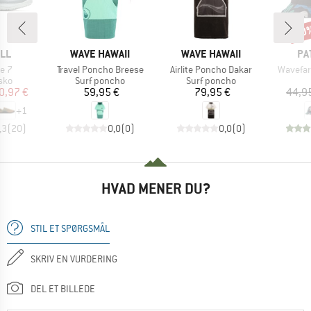
30
Raba
E
MÆRKE
MÆRKE
MÆ
LL
WAVE HAWAII
WAVE HAWAII
PA
Artikel
Artikel
Artikel
ve 7
Travel Poncho Breese
Airlite Poncho Dakar
Wavefar
gruppe
Produktgruppe
Produktgruppe
sko
Surf poncho
Surf poncho
is
dsat pris
Pris
Pris
0,97 €
59,95 €
79,95 €
44,9
+
1
,3
(
20
)
0,0
(
0
)
0,0
(
0
)
HVAD MENER DU?
STIL ET SPØRGSMÅL
SKRIV EN VURDERING
DEL ET BILLEDE