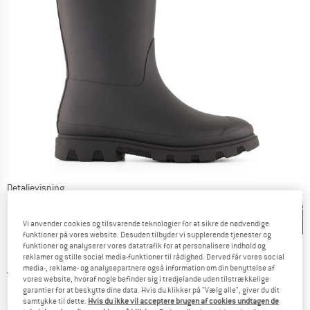
Detaljevisning
Vi anvender cookies og tilsvarende teknologier for at sikre de nødvendige
funktioner på vores website. Desuden tilbyder vi supplerende tjenester og
funktioner og analyserer vores datatrafik for at personalisere indhold og
reklamer og stille social media-funktioner til rådighed. Derved får vores social
media-, reklame- og analysepartnere også information om din benyttelse af
Original pris :
Pris:
159,95
€
vores website, hvoraf nogle befinder sig i tredjelande uden tilstrækkelige
135,96
€
inkl. moms.
garantier for at beskytte dine data. Hvis du klikker på "Vælg alle", giver du dit
samtykke til dette.
Hvis du ikke vil acceptere brugen af cookies undtagen de
~
KR
1.016,34