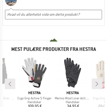
MEST PULÆRE PRODUKTER FRA HESTRA
25
Raba
E
MÆRKE
MÆRKE
M
RA
HESTRA
HESTRA
H
Artikel
Artikel
Artikel
Over Mitt
Ergo Grip Active 5 Finger
Merino Wool Liner Active 5 Finger
Ergo Grip End
tgruppe
Produktgruppe
Produktgruppe
Pr
er
Handsker
Handsker
H
is
Pris
Pris
 €
109,95 €
34,95 €
79,95