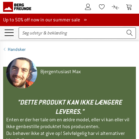
Til kundekontoen
Til 
Til huskesedlen.
Til produk
Up to 50% off now in our summer sale
Up to 50% off now in our summer sale »
Handsker
Bjergentusiast Max
"DETTE PRODUKT KAN IKKE LÆNGERE
LEVERES."
Enten er der her tale om en ældre model, eller vi kan eller vil
ikke genbestille produktet hos producenten.
Du behøver ikke at give op! Selvfølgelig har vi alternativer