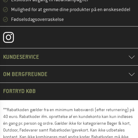
Mulighed for at gemme dine produkter på en ønskeseddel
Fødselsdagsoverraskelse
KUNDESERVICE
OM BERGFREUNDE
FORTRYD KØB
**Rabatkoden gælder fra en minimum købsværdi (efter returnering) på
40 euro. Rabatkoder ifm. oprettelse af en kundekonto kan kun indløses
én gang pr. person og ordre. Gælder ikke for kategorierne Bøger & kort,
Outdoor, Fødevarer samt Rabatkoder/gavekort. Kan ikke udbetales
kontant. Kan ikke kombineres med andre koder. Rabatkoden må ikke