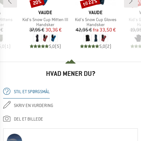
til 22%
20%
25
Rabat
Rabat
Raba
KE
MÆRKE
MÆRKE
A
VAUDE
VAUDE
Artikel
Artikel
Artikel
Mittens
Kid's Snow Cup Mitten III
Kid's Snow Cup Gloves
Kid's 
tgruppe
Produktgruppe
Produktgruppe
Pr
er
Handsker
Handsker
H
is
Pris
Nedsat pris
Pris
Nedsat pris
 €
37,95 €
30,36 €
42,95 €
fra
33,50 €
19,9
5,0
(
1
)
5,0
(
5
)
5,0
(
2
)
HVAD MENER DU?
STIL ET SPØRGSMÅL
SKRIV EN VURDERING
DEL ET BILLEDE