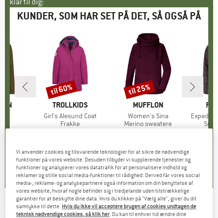
klar til dig:
KUNDER, SOM HAR SET PÅ DET, SÅ OGSÅ PÅ
til 60%
til 25%
Rabat
Rabat
ÄVEN
MÆRKE
TROLLKIDS
MÆRKE
MUFFLON
MÆ
FJÄ
ece
Artikel
Girl's Alesund Coat
Artikel
Women's Sina
Artikel
Expeditio
gruppe
kke
Produktgruppe
Frakke
Produktgruppe
Merino sweatere
Prod
Synt
is
dsat pris
35,96 €
129,95 €
fra
Pris
Nedsat pris
51,98 €
269,95 €
fra
Pris
Nedsat pris
202,46 €
2
Vi anvender cookies og tilsvarende teknologier for at sikre de nødvendige
,8
(
63
)
5,0
(
5
)
4,8
(
39
)
funktioner på vores website. Desuden tilbyder vi supplerende tjenester og
funktioner og analyserer vores datatrafik for at personalisere indhold og
reklamer og stille social media-funktioner til rådighed. Derved får vores social
media-, reklame- og analysepartnere også information om din benyttelse af
vores website, hvoraf nogle befinder sig i tredjelande uden tilstrækkelige
garantier for at beskytte dine data. Hvis du klikker på "Vælg alle", giver du dit
samtykke til dette.
Hvis du ikke vil acceptere brugen af cookies undtagen de
HESTRA
-
Orbit Mitt - Handsker
teknisk nødvendige cookies, så klik her
. Du kan til enhver tid ændre dine