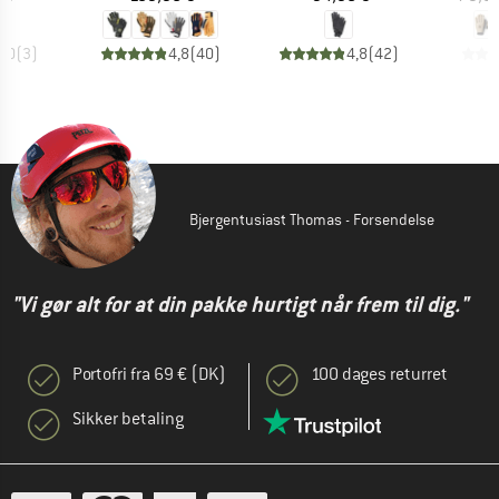
5,0
(
3
)
4,8
(
40
)
4,8
(
42
)
Bjergentusiast Thomas - Forsendelse
"Vi gør alt for at din pakke hurtigt når frem til dig."
Portofri fra 69 € (DK)
100 dages returret
Sikker betaling