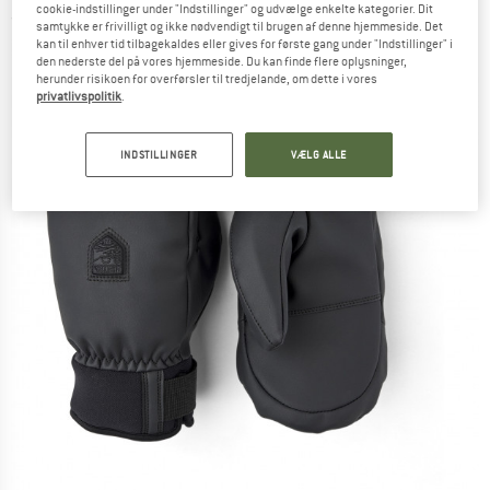
cookie-indstillinger under "Indstillinger" og udvælge enkelte kategorier. Dit
(0)
samtykke er frivilligt og ikke nødvendigt til brugen af denne hjemmeside. Det
kan til enhver tid tilbagekaldes eller gives for første gang under "Indstillinger" i
den nederste del på vores hjemmeside. Du kan finde flere oplysninger,
herunder risikoen for overførsler til tredjelande, om dette i vores
privatlivspolitik
.
INDSTILLINGER
VÆLG ALLE