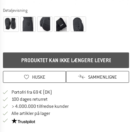
Detaljevisning
PRODUKTET KAN IKKE LÆNGERE LEVERES
HUSKE
SAMMENLIGNE
Find oplysninger om forsendelse her! Åb
Portofri fra 69 € (DK)
Gå til returretten her Åbnes i en infoboks
100 dages returret
> 4.000.000 tilfredse kunder
Alle artikler på lager
Vi er Trustpilot-certificeret - oplysningerne får du