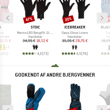
47%
20%
20
Rabat
Rabat
Raba
KE
MÆRKE
MÆRKE
MÆR
A
STOIC
ICEBREAKER
BLAC
Artikel
Artikel
Art
ura
Merino180 BengtSt. Glove
Oasis Glove Liners
Cr
ppe
Produktgruppe
Produktgruppe
Pr
ertræk
Handsker
Handsker
H
is
dsat pris
Pris
Nedsat pris
Pris
Nedsat pris
12,71 €
34,95 €
18,52 €
35,95 €
28,76 €
24,9
+
3
5,0
(
5
)
4,2
(
73
)
4,5
(
76
)
GODKENDT AF ANDRE BJERGVENNER