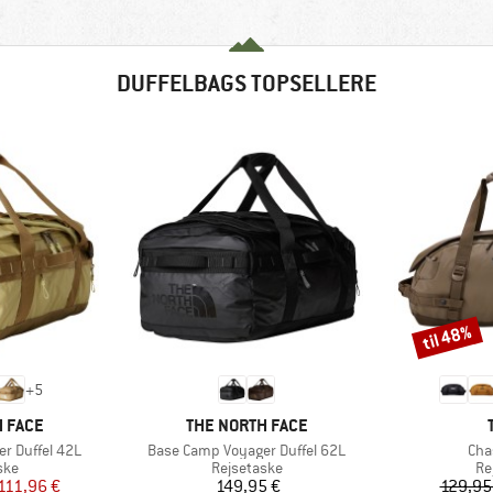
DUFFELBAGS TOPSELLERE
til 48%
Rabat
+
5
MÆRKE
 FACE
THE NORTH FACE
Artikel
Arti
r Duffel 42L
Base Camp Voyager Duffel 62L
Cha
gruppe
Produktgruppe
Pr
ske
Rejsetaske
Re
is
dsat pris
Pris
111,96 €
149,95 €
129,95