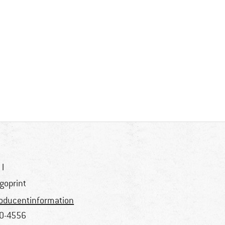
 l
goprint
oducentinformation
0-4556