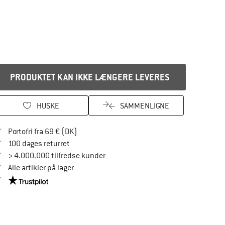
PRODUKTET KAN IKKE LÆNGERE LEVERES
HUSKE
SAMMENLIGNE
Find oplysninger om forsendelse her! Åbnes
Portofri fra 69 € (DK)
Gå til returretten her Åbnes i en infoboks
100 dages returret
> 4.000.000 tilfredse kunder
Alle artikler på lager
Vi er Trustpilot-certificeret - oplysningerne får du her