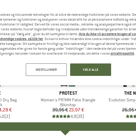
ookies og tilsvarende teknologier for at sikre de nødvendige funktioner på vores website. D
e tjenester og funktioner og analyserer vores datatrafik for at personalisere indhold og rekla
funktioner til rådighed. Derved får vores social media-, reklame- og analysepartnere også in
 vores website, hvoraf nogle befinder sig i tredjelande uden tilstrækkelige garantier for at b
 klikker på "Vælg alle", giver du dit samtykke til dette.
Hvis du ikke vil acceptere brugen af c
dvendige cookies, så klik her
. Du kan til enhver tid ændre dine cookie-indstillinger under "Ind
te kategorier. Dit samtykke er frivilligt og ikke nødvendigt til brugen af denne hjemmeside. D
lbagekaldes eller gives for første gang under "Indstillinger" i den nederste del på vores hjem
plysninger, herunder risikoen for overførsler til tredjelande, om dette i vores
privatlivspolitik
.
til 40%
40%
Rabat
Rabat
INDSTILLINGER
VÆLG ALLE
KE
C
MÆRKE
PROTEST
MÆR
THE 
I Dry Bag
Artikel
Women's PRTMM Patio Triangle
Artikel
Evolution Simp
ktgruppe
k
Produktgruppe
Bikinitop
is
dsat pris
4,28 €
39,95 €
Pris
Nedsat pris
23,97 €
26,95 
5,0
(
2
)
4,9
(
23
)