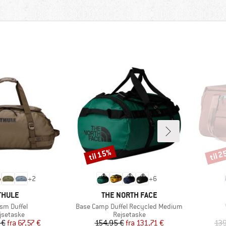
til 15%
til 
Rabat
Rabat
+
2
+
6
MÆRKE
MÆRKE
THULE
THE NORTH FACE
kel
Artikel
sm Duffel
Base Camp Duffel Recycled Medium
oduktgruppe
Produktgruppe
jsetaske
Rejsetaske
Pris
Nedsat pris
Pris
Nedsat pris
 €
fra
67,57 €
154,95 €
fra
131,71 €
139