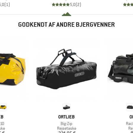
5,0
(
1
)
5,0
(
2
)
GODKENDT AF ANDRE BJERGVENNER
E
MÆRKE
M
EB
ORTLIEB
O
Artikel
Arti
110
Big-Zip
Rac
gruppe
Produktgruppe
Pr
ske
Rejsetaske
Re