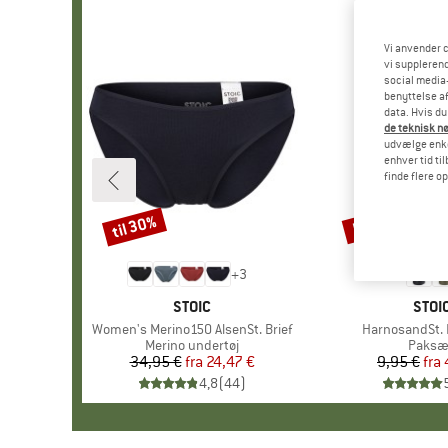
Vi anvender c
vi supplerend
social media-
benyttelse af
data. Hvis du
de teknisk nø
udvælge enkel
enhver tid ti
finde flere o
til 30%
57%
Rabat
Rabat
+
3
MÆRKE
STOIC
MÆR
STOI
Artikel
Women's Merino150 AlsenSt. Brief
Artikel
HarnosandSt. I
Produktgruppe
Merino undertøj
Produ
Paksæ
34,95 €
fra
Pris
Nedsat pris
24,47 €
9,95 €
fra
Pr
Ne
4,8
(
44
)