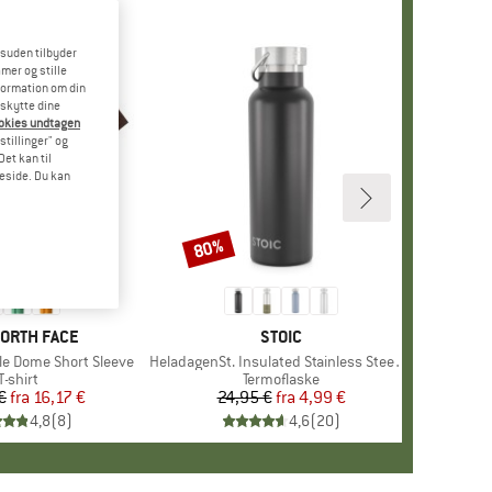
esuden tilbyder
mer og stille
formation om din
eskytte dine
ookies undtagen
stillinger" og
et kan til
meside. Du kan
80%
Rabat
+
10
KE
NORTH FACE
MÆRKE
STOIC
le Dome Short Sleeve
Artikel
HeladagenSt. Insulated Stainless Steel Bottle 500
Produktgruppe
T-shirt
Produktgruppe
Termoflaske
€
fra
Pris
Nedsat pris
16,17 €
24,95 €
fra
Pris
Nedsat pris
4,99 €
4,8
(
8
)
4,6
(
20
)