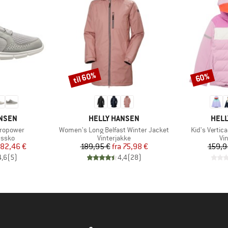
til 60%
60%
Rabat
Rabat
MÆRKE
MÆR
ANSEN
HELLY HANSEN
HELL
Artikel
Artikel
dropower
Women's Long Belfast Winter Jacket
Kid's Vertic
ruppe
Produktgruppe
Pr
tssko
Vinterjakke
Vi
is
dsat pris
Pris
Nedsat pris
82,46 €
189,95 €
fra
75,98 €
159,9
4,6
(
5
)
4,4
(
28
)