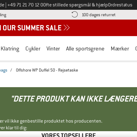
Ring til os på
de
|
+49 71 21 70 12 0
Ofte stillede spørgsmål & hjælp
Ordrestatus
Find betalingsoplysningerne her! Åbnes i en infoboks
Gå til retur
ling
100 dages returret
Klatring
Cykler
Vinter
Alle sportsgrene
Mærker
bags
/
Offshore WP Duffel 50 - Rejsetaske
"DETTE PRODUKT KAN IKKE LÆNGERE
ller vil ikke genbestille produktet hos producenten.
r klar til dig:
VORES TOPSELLERE