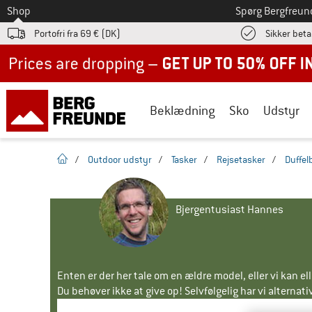
Til
Shop
Spørg Bergfreun
Portofri fra 69 € (DK)
Sikker beta
Up to 50% off now in our summer sale
Beklædning
Sko
Udstyr
Hjemmeside
/
Outdoor udstyr
/
Tasker
/
Rejsetasker
/
Duffel
Bjergentusiast Hannes
Enten er der her tale om en ældre model, eller vi kan e
Du behøver ikke at give op! Selvfølgelig har vi alternative