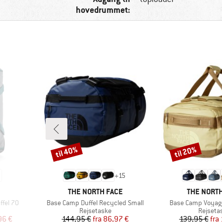
hovedrummet:
til 40%
til 20%
Rabat
Rabat
+
15
MÆRKE
MÆRKE
THE NORTH FACE
THE NORTH
Artikel
Artikel
ffel 70
Base Camp Duffel Recycled Small
Base Camp Voyage
pe
Produktgruppe
Produkt
Rejsetaske
Rejseta
 pris
Pris
Nedsat pris
Pr
Ne
96 €
144,95 €
fra
86,97 €
139,95 €
fra