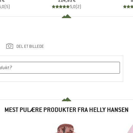
is
Pris
5 €
224,95 €
8
5,0
(
5
)
5,0
(
2
)
DEL ET BILLEDE
MEST PULÆRE PRODUKTER FRA HELLY HANSEN