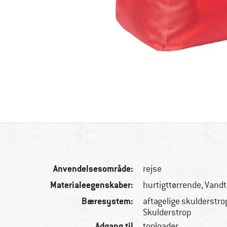
Anvendelsesområde:
rejse
Materialeegenskaber:
hurtigttørrende, Vand
Bæresystem:
aftagelige skulderstro
Skulderstrop
Adgang til
toploader