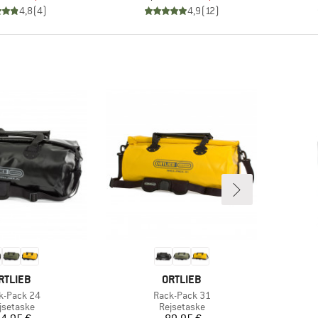
4,8
(
4
)
4,9
(
12
)
ÆRKE
MÆRKE
RTLIEB
ORTLIEB
kel
Artikel
k-Pack 24
Rack-Pack 31
oduktgruppe
Produktgruppe
jsetaske
Rejsetaske