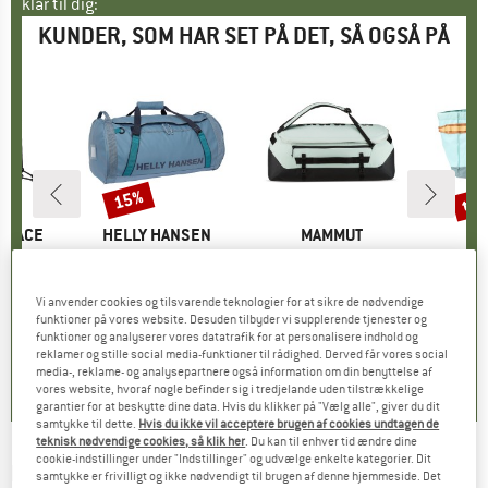
klar til dig:
KUNDER, SOM HAR SET PÅ DET, SÅ OGSÅ PÅ
til
15%
Rabat
Raba
 FACE
MÆRKE
HELLY HANSEN
MÆRKE
MAMMUT
M
C
Dopp Kit
Artikel
HH Duffel Bag 2 70
Artikel
Cargo 70
Artikel
Allpa 60 
gruppe
sker
Produktgruppe
Rejsetaske
Produktgruppe
Rejsetaske
Pr
Re
is
dsat pris
34,36 €
114,95 €
Pris
Nedsat pris
97,71 €
159,95 €
Pris
149,95 
Vi anvender cookies og tilsvarende teknologier for at sikre de nødvendige
funktioner på vores website. Desuden tilbyder vi supplerende tjenester og
+
3
funktioner og analyserer vores datatrafik for at personalisere indhold og
5,0
(
1
)
5,0
(
1
)
0,0
(
0
)
reklamer og stille social media-funktioner til rådighed. Derved får vores social
media-, reklame- og analysepartnere også information om din benyttelse af
vores website, hvoraf nogle befinder sig i tredjelande uden tilstrækkelige
garantier for at beskytte dine data. Hvis du klikker på "Vælg alle", giver du dit
samtykke til dette.
Hvis du ikke vil acceptere brugen af cookies undtagen de
teknisk nødvendige cookies, så klik her
. Du kan til enhver tid ændre dine
cookie-indstillinger under "Indstillinger" og udvælge enkelte kategorier. Dit
HELLY HANSEN
-
HH Classic Duffel Bag 50 -
samtykke er frivilligt og ikke nødvendigt til brugen af denne hjemmeside. Det