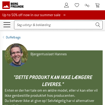
Til kundekontoen
Til 
Til huskesedlen.
Til produk
Up to 50% off now in our summer sale
Up to 50% off now in our summer sale »
Duffelbags
Bjergentusiast Hannes
"DETTE PRODUKT KAN IKKE LÆNGERE
LEVERES."
Enten er der her tale om en ældre model, eller vi kan eller vil
ikke genbestille produktet hos producenten.
Du behøver ikke at give op! Selvfølgelig har vi alternativer