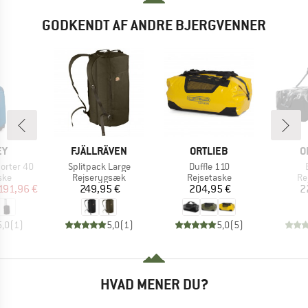
GODKENDT AF ANDRE BJERGVENNER
E
MÆRKE
MÆRKE
M
EY
FJÄLLRÄVEN
ORTLIEB
O
Artikel
Artikel
porter 40
Splitpack Large
Duffle 110
gruppe
Produktgruppe
Produktgruppe
Pr
ske
Rejserygsæk
Rejsetaske
Re
is
dsat pris
Pris
Pris
191,96 €
249,95 €
204,95 €
2
5,0
(
1
)
5,0
(
1
)
5,0
(
5
)
HVAD MENER DU?