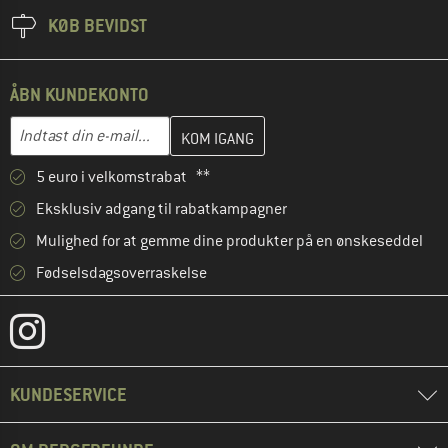
KØB BEVIDST
ÅBN KUNDEKONTO
Indtast din e-mailadresse her, og opret i næste trin din kundekon
E-mail-adresse
5 euro i velkomstrabat **
Eksklusiv adgang til rabatkampagner
Mulighed for at gemme dine produkter på en ønskeseddel
Fødselsdagsoverraskelse
KUNDESERVICE