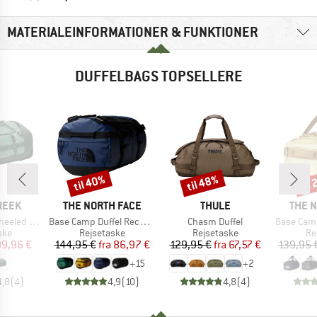
MATERIALEINFORMATIONER & FUNKTIONER
DUFFELBAGS TOPSELLERE
til 40%
til 48%
til
Rabat
Rabat
Raba
MÆRKE
MÆRKE
MÆRK
REEK
THE NORTH FACE
THULE
THE 
Artikel
Artikel
Artikel
Duffel 130
Base Camp Duffel Recycled Small
Chasm Duffel
Base Camp Vo
gruppe
Produktgruppe
Produktgruppe
Pr
ske
Rejsetaske
Rejsetaske
Re
is
dsat pris
Pris
Nedsat pris
Pris
Nedsat pris
99,96 €
144,95 €
fra
86,97 €
129,95 €
fra
67,57 €
139,95 
+
15
+
2
4,8
(
4
)
4,9
(
10
)
4,8
(
4
)