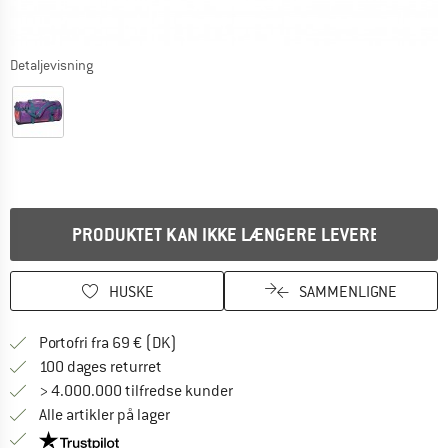
Detaljevisning
PRODUKTET KAN IKKE LÆNGERE LEVERES
HUSKE
SAMMENLIGNE
Find oplysninger om forsendelse her! Åb
Portofri fra 69 € (DK)
Gå til returretten her Åbnes i en infoboks
100 dages returret
> 4.000.000 tilfredse kunder
Alle artikler på lager
Vi er Trustpilot-certificeret - oplysningerne får du