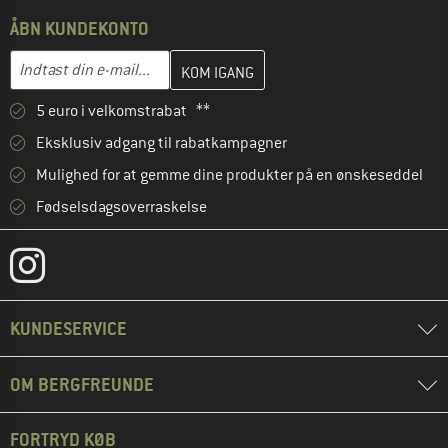
ÅBN KUNDEKONTO
Indtast din e-mailadresse her, og opret i næste trin din kundekon
E-mail-adresse
5 euro i velkomstrabat **
Eksklusiv adgang til rabatkampagner
Mulighed for at gemme dine produkter på en ønskeseddel
Fødselsdagsoverraskelse
KUNDESERVICE
OM BERGFREUNDE
FORTRYD KØB