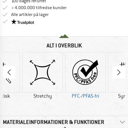
Gå til returretten her Åbnes i en infoboks
100 dages returret
> 4.000.000 tilfredse kunder
Alle artikler på lager
Vi er Trustpilot-certificeret - oplysningerne får du
ALT I OVERBLIK
etisk
Stretchy
PFC-/PFAS-fri
Synt
MATERIALEINFORMATIONER & FUNKTIONER