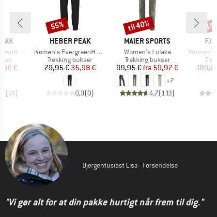
til 40%
55%
15
Rabat
Rabat
Raba
MÆRKE
MÆRKE
MÆ
PEAK
HEBER PEAK
MAIER SPORTS
FJÄ
Artikel
Artikel
Artikel
ip Off Pants
Women's EvergreenHe. Light Pants
Women's Lulaka
Women's Karla P
ruppe
Produktgruppe
Produktgruppe
Pro
ukser
Trekking bukser
Trekking bukser
Zip 
is
dsat pris
Pris
Nedsat pris
Pris
Nedsat pris
7,98 €
79,95 €
35,98 €
99,95 €
fra
59,97 €
189,9
+
7
,5
(
14
)
0,0
(
0
)
4,7
(
113
)
Bjergentusiast Lisa - Forsendelse
"Vi gør alt for at din pakke hurtigt når frem til dig."