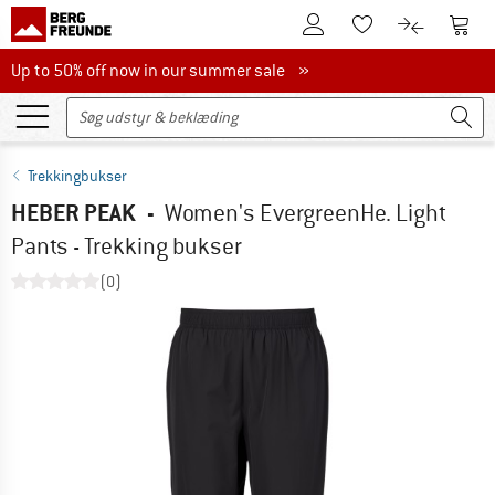
Til kundekontoen
Til 
Til huskesedlen.
Til produk
Up to 50% off now in our summer sale
Up to 50% off now in our summer sale »
Trekkingbukser
HEBER PEAK
-
Women's EvergreenHe. Light
Pants - Trekking bukser
(0)