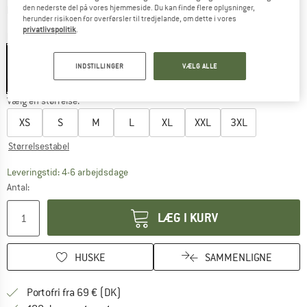
Oplysninger om forsendelsesomkostninge
plus Forsendelsesomkostninger
den nederste del på vores hjemmeside. Du kan finde flere oplysninger,
herunder risikoen for overførsler til tredjelande, om dette i vores
privatlivspolitik
.
Farve:
Black
INDSTILLINGER
VÆLG ALLE
55%
Vælg en størrelse:
XS
S
M
L
XL
XXL
3XL
Størrelsestabel
Linket åbnes i en infoboks og indeholder he
Leveringstid: 4-6 arbejdsdage
Antal:
LÆG I KURV
HUSKE
SAMMENLIGNE
Find oplysninger om forsendelse her! Åb
Portofri fra 69 € (DK)