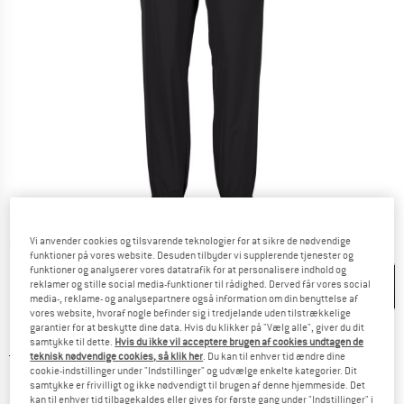
Modellen er 170 cm høj og har størrelse S på
Modellen er 170 cm høj og har størrelse S på
Modellen er 170 cm høj og har størrelse S på
Vi anvender cookies og tilsvarende teknologier for at sikre de nødvendige
Detaljevisning
funktioner på vores website. Desuden tilbyder vi supplerende tjenester og
funktioner og analyserer vores datatrafik for at personalisere indhold og
reklamer og stille social media-funktioner til rådighed. Derved får vores social
media-, reklame- og analysepartnere også information om din benyttelse af
vores website, hvoraf nogle befinder sig i tredjelande uden tilstrækkelige
garantier for at beskytte dine data. Hvis du klikker på "Vælg alle", giver du dit
samtykke til dette.
Hvis du ikke vil acceptere brugen af cookies undtagen de
Original pris :
Pris:
79,95
€
teknisk nødvendige cookies, så klik her
. Du kan til enhver tid ændre dine
cookie-indstillinger under "Indstillinger" og udvælge enkelte kategorier. Dit
35,98
€
inkl. moms.
samtykke er frivilligt og ikke nødvendigt til brugen af denne hjemmeside. Det
~
KR
268,97
kan til enhver tid tilbagekaldes eller gives for første gang under "Indstillinger" i