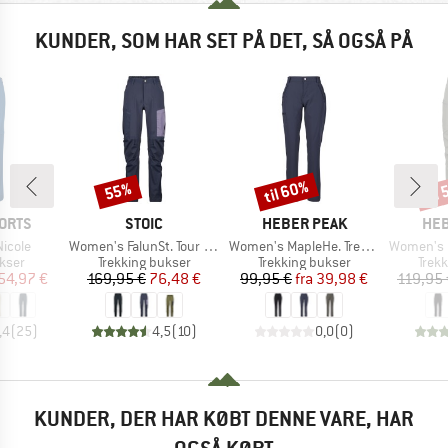
KUNDER, SOM HAR SET PÅ DET, SÅ OGSÅ PÅ
til 60%
til
55%
Rabat
Rabat
Raba
MÆRKE
MÆRKE
MÆ
ORTS
STOIC
HEBER PEAK
HEB
Artikel
Artikel
Artikel
icole
Women's FalunSt. Tour Pants Light
Women's MapleHe. Trekking Pants
Women's Pinecone
ruppe
Produktgruppe
Produktgruppe
Prod
ukser
Trekking bukser
Trekking bukser
Trek
is
dsat pris
Pris
Nedsat pris
Pris
Nedsat pris
54,97 €
169,95 €
76,48 €
99,95 €
fra
39,98 €
119,95 
,4
(
25
)
4,5
(
10
)
0,0
(
0
)
KUNDER, DER HAR KØBT DENNE VARE, HAR