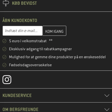
KØB BEVIDST
ÅBN KUNDEKONTO
Indtast din e-mailadresse her, og opret i næste trin din kundekon
E-mail-adresse
5 euro i velkomstrabat **
Eksklusiv adgang til rabatkampagner
Mulighed for at gemme dine produkter på en ønskeseddel
Fødselsdagsoverraskelse
KUNDESERVICE
OM BERGFREUNDE