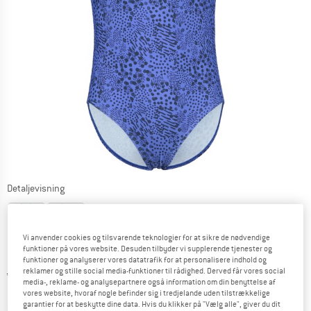
Detaljevisning
Vi anvender cookies og tilsvarende teknologier for at sikre de nødvendige
funktioner på vores website. Desuden tilbyder vi supplerende tjenester og
funktioner og analyserer vores datatrafik for at personalisere indhold og
reklamer og stille social media-funktioner til rådighed. Derved får vores social
Original pris :
Pris:
44,95
€
media-, reklame- og analysepartnere også information om din benyttelse af
13,49
€
inkl. moms.
vores website, hvoraf nogle befinder sig i tredjelande uden tilstrækkelige
~
KR
100,85
garantier for at beskytte dine data. Hvis du klikker på "Vælg alle", giver du dit