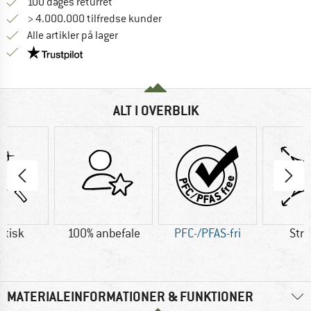
Gå til returretten her Åbnes i en infoboks
100 dages returret
> 4.000.000 tilfredse kunder
Alle artikler på lager
Vi er Trustpilot-certificeret - oplysningerne får du
ALT I OVERBLIK
etisk
100% anbefale
PFC-/PFAS-fri
Str
MATERIALEINFORMATIONER & FUNKTIONER