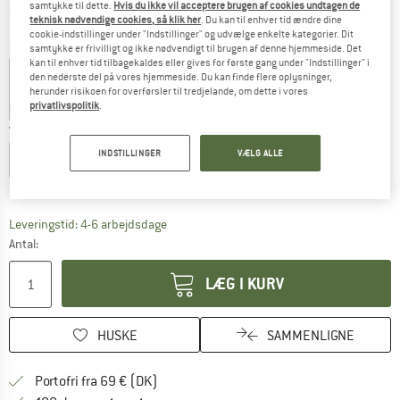
samtykke til dette.
Hvis du ikke vil acceptere brugen af cookies undtagen de
Oplysninger om forsendelsesomkostninge
plus Forsendelsesomkostninger
teknisk nødvendige cookies, så klik her
. Du kan til enhver tid ændre dine
cookie-indstillinger under "Indstillinger" og udvælge enkelte kategorier. Dit
Farve:
Shining Blue / Dark Blue Print
samtykke er frivilligt og ikke nødvendigt til brugen af denne hjemmeside. Det
kan til enhver tid tilbagekaldes eller gives for første gang under "Indstillinger" i
den nederste del på vores hjemmeside. Du kan finde flere oplysninger,
herunder risikoen for overførsler til tredjelande, om dette i vores
privatlivspolitik
.
70%
70%
70%
70%
Vælg en størrelse:
INDSTILLINGER
VÆLG ALLE
EU
92
EU
104
EU
116
EU
128
EU
140
EU
152
Størrelsestabel
Linket åbnes i en infoboks og indeholder he
Leveringstid: 4-6 arbejdsdage
Antal:
LÆG I KURV
HUSKE
SAMMENLIGNE
Find oplysninger om forsendelse her! Åb
Portofri fra 69 € (DK)