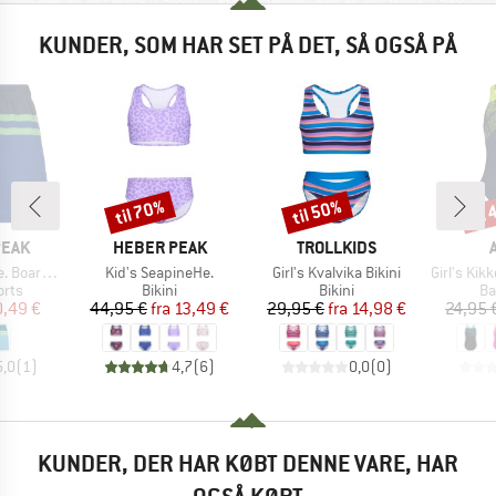
KUNDER, SOM HAR SET PÅ DET, SÅ OGSÅ PÅ
til 70%
til 50%
til
Rabat
Rabat
Raba
MÆRKE
MÆRKE
PEAK
HEBER PEAK
TROLLKIDS
Artikel
Artikel
Artikel
short Boys
Kid's SeapineHe.
Girl's Kvalvika Bikini
Girl's Kikko Sw
gruppe
Produktgruppe
Produktgruppe
Pr
orts
Bikini
Bikini
Ba
is
dsat pris
Pris
Nedsat pris
Pris
Nedsat pris
0,49 €
44,95 €
fra
13,49 €
29,95 €
fra
14,98 €
24,95 
5,0
(
1
)
4,7
(
6
)
0,0
(
0
)
KUNDER, DER HAR KØBT DENNE VARE, HAR