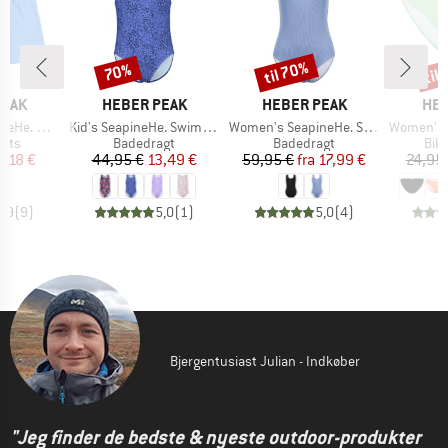
til 70%
til
70%
Rabat
Rabat
Raba
MÆRKE
MÆRKE
MÆ
PEAK
HEBER PEAK
HEBER PEAK
HEB
Artikel
Artikel
Artikel
ardshorts
Kid's SeapineHe. Swimsuit
Women's SeapineHe. Swimsuit
Women's Seapi
gruppe
Produktgruppe
Produktgruppe
Pro
orts
Badedragt
Badedragt
Biki
is
dsat pris
Pris
Nedsat pris
Pris
Nedsat pris
3,18 €
44,95 €
13,49 €
59,95 €
fra
17,99 €
24,95
4,9
(
9
)
5,0
(
1
)
5,0
(
4
)
Bjergentusiast Julian - Indkøber
"Jeg finder de bedste & nyeste outdoor-produkter