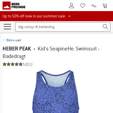
Til kundekontoen
Til 
Til huskesedlen.
Til produk
Up to 50% off now in our summer sale
Up to 50% off now in our summer sale »
Bikini-sæt
HEBER PEAK
-
Kid's SeapineHe. Swimsuit -
Badedragt
5,0
(1)