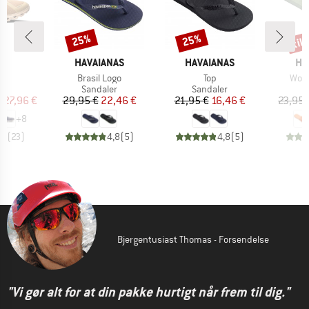
til
25%
25%
Rabat
Rabat
Raba
RKE
MÆRKE
MÆRKE
MÆ
HAVAIANAS
HAVAIANAS
HA
Artikel
Artikel
Artik
6
Brasil Logo
Top
Wom
ktgruppe
Produktgruppe
Produktgruppe
P
er
Sandaler
Sandaler
S
is
dsat pris
Pris
Nedsat pris
Pris
Nedsat pris
127,96 €
29,95 €
22,46 €
21,95 €
16,46 €
23,95 
+
8
,1
(
23
)
4,8
(
5
)
4,8
(
5
)
Bjergentusiast Thomas - Forsendelse
"Vi gør alt for at din pakke hurtigt når frem til dig."