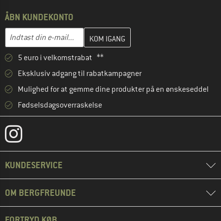
ÅBN KUNDEKONTO
Indtast din e-mailadresse her, og opret i næste trin din kundekon
E-mail-adresse
5 euro i velkomstrabat **
Eksklusiv adgang til rabatkampagner
Mulighed for at gemme dine produkter på en ønskeseddel
Fødselsdagsoverraskelse
KUNDESERVICE
OM BERGFREUNDE
FORTRYD KØB