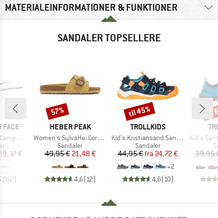
MATERIALEINFORMATIONER & FUNKTIONER
SANDALER TOPSELLERE
til 45%
til
57%
Rabat
Rabat
Raba
MÆRKE
MÆRKE
MÆ
 FACE
HEBER PEAK
TROLLKIDS
TR
Artikel
Artikel
Artikel
 Mini II
Women's SylvaHe. Cork Sandal
Kid's Kristiansand Sandal XT
Kid's Sande
tgruppe
Produktgruppe
Produktgruppe
P
er
Sandaler
Sandaler
S
is
dsat pris
Pris
Nedsat pris
Pris
Nedsat pris
29,37 €
49,95 €
21,48 €
44,95 €
fra
24,72 €
39,95 
+
2
5,0
(
2
)
4,6
(
12
)
4,6
(
10
)