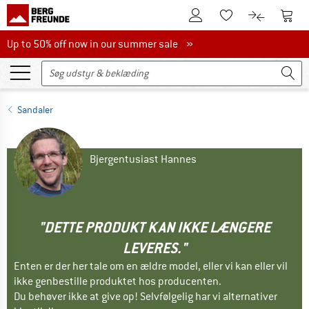
Til kundekontoen
Til 
Til huskesedlen.
Til produk
Up to 50% off now in our summer sale
Up to 50% off now in our summer sale »
Sandaler
Bjergentusiast Hannes
"DETTE PRODUKT KAN IKKE LÆNGERE
LEVERES."
Enten er der her tale om en ældre model, eller vi kan eller vil
ikke genbestille produktet hos producenten.
Du behøver ikke at give op! Selvfølgelig har vi alternativer