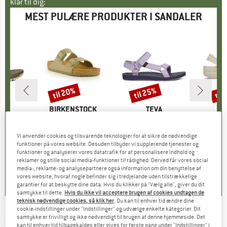
klar til dig:
MEST PULÆRE PRODUKTER I SANDALER
til 20%
til 25%
til
Rabat
Rabat
Raba
KE
MÆRKE
BIRKENSTOCK
MÆRKE
TEVA
cane XLT3
Artikel
Arizona BF
Artikel
Women's Original Universal
Artike
Kid's 
tgruppe
er
Produktgruppe
Sandaler
Produktgruppe
Sandaler
P
S
Vi anvender cookies og tilsvarende teknologier for at sikre de nødvendige
is
dsat pris
7,46 €
89,95 €
fra
Pris
Nedsat pris
71,96 €
64,95 €
fra
Pris
Nedsat pris
48,71 €
39,95 
funktioner på vores website. Desuden tilbyder vi supplerende tjenester og
+
6
+
2
funktioner og analyserer vores datatrafik for at personalisere indhold og
reklamer og stille social media-funktioner til rådighed. Derved får vores social
4,0
(
7
)
4,8
(
20
)
4,3
(
13
)
media-, reklame- og analysepartnere også information om din benyttelse af
vores website, hvoraf nogle befinder sig i tredjelande uden tilstrækkelige
garantier for at beskytte dine data. Hvis du klikker på "Vælg alle", giver du dit
samtykke til dette.
Hvis du ikke vil acceptere brugen af cookies undtagen de
teknisk nødvendige cookies, så klik her
. Du kan til enhver tid ændre dine
cookie-indstillinger under "Indstillinger" og udvælge enkelte kategorier. Dit
samtykke er frivilligt og ikke nødvendigt til brugen af denne hjemmeside. Det
HAVAIANAS
-
Women's Brasil Logo - Sandaler
kan til enhver tid tilbagekaldes eller gives for første gang under "Indstillinger" i