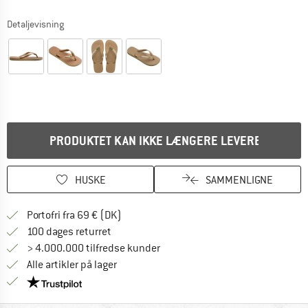
Detaljevisning
PRODUKTET KAN IKKE LÆNGERE LEVERES
HUSKE
SAMMENLIGNE
Find oplysninger om forsendelse her! Åb
Portofri fra 69 € (DK)
Gå til returretten her Åbnes i en infoboks
100 dages returret
> 4.000.000 tilfredse kunder
Alle artikler på lager
Vi er Trustpilot-certificeret - oplysningerne får du