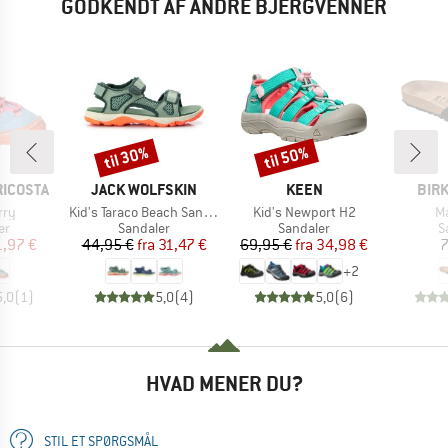
GODKENDT AF ANDRE BJERGVENNER
til 30%
til 50%
Rabat
Rabat
MÆRKE
MÆRKE
MÆR
RICOSTA
JACK WOLFSKIN
KEEN
BIR
Artikel
Artikel
Ar
rry
Kid's Taraco Beach Sandal
Kid's Newport H2
Ma
tgruppe
Produktgruppe
Produktgruppe
P
er
Sandaler
Sandaler
S
is
dsat pris
Pris
Nedsat pris
Pris
Nedsat pris
1,97 €
44,95 €
fra
31,47 €
69,95 €
fra
34,98 €
7
+
2
5,0
(
1
)
5,0
(
4
)
5,0
(
6
)
HVAD MENER DU?
STIL ET SPØRGSMÅL