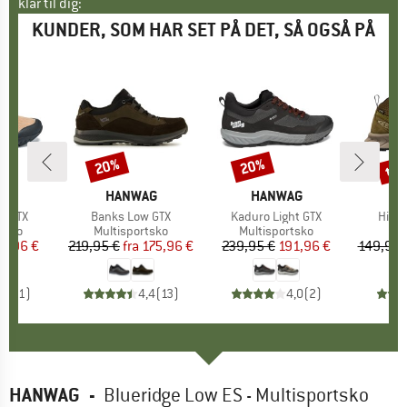
klar til dig:
KUNDER, SOM HAR SET PÅ DET, SÅ OGSÅ PÅ
til
20%
20%
Rabat
Rabat
Raba
E
AG
MÆRKE
HANWAG
MÆRKE
HANWAG
w GTX
Artikel
Banks Low GTX
Artikel
Kaduro Light GTX
Artike
Hight
ruppe
tsko
Produktgruppe
Multisportsko
Produktgruppe
Multisportsko
Pr
Va
is
dsat pris
5,96 €
219,95 €
fra
Pris
Nedsat pris
175,96 €
239,95 €
Pris
Nedsat pris
191,96 €
149,95 
1,0
(
1
)
4,4
(
13
)
4,0
(
2
)
HANWAG
-
Blueridge Low ES - Multisportsko