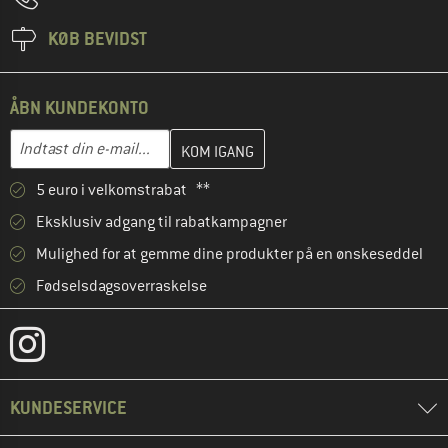
KØB BEVIDST
ÅBN KUNDEKONTO
Indtast din e-mailadresse her, og opret i næste trin din kundekon
E-mail-adresse
5 euro i velkomstrabat **
Eksklusiv adgang til rabatkampagner
Mulighed for at gemme dine produkter på en ønskeseddel
Fødselsdagsoverraskelse
KUNDESERVICE