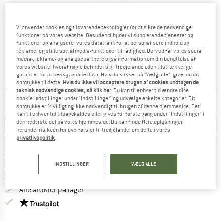
Detaljevisning
Vi anvender cookies og tilsvarende teknologier for at sikre de nødvendige
funktioner på vores website. Desuden tilbyder vi supplerende tjenester og
funktioner og analyserer vores datatrafik for at personalisere indhold og
reklamer og stille social media-funktioner til rådighed. Derved får vores social
media-, reklame- og analysepartnere også information om din benyttelse af
vores website, hvoraf nogle befinder sig i tredjelande uden tilstrækkelige
garantier for at beskytte dine data. Hvis du klikker på "Vælg alle", giver du dit
samtykke til dette.
Hvis du ikke vil acceptere brugen af cookies undtagen de
teknisk nødvendige cookies, så klik her
. Du kan til enhver tid ændre dine
cookie-indstillinger under "Indstillinger" og udvælge enkelte kategorier. Dit
PRODUKTET KAN IKKE LÆNGERE LEVERES
samtykke er frivilligt og ikke nødvendigt til brugen af denne hjemmeside. Det
kan til enhver tid tilbagekaldes eller gives for første gang under "Indstillinger" i
den nederste del på vores hjemmeside. Du kan finde flere oplysninger,
HUSKE
SAMMENLIGNE
herunder risikoen for overførsler til tredjelande, om dette i vores
privatlivspolitik
.
Find oplysninger om forsendelse her! Åb
Portofri fra 69 € (DK)
INDSTILLINGER
VÆLG ALLE
Gå til returretten her Åbnes i en infoboks
100 dages returret
> 4.000.000 tilfredse kunder
Alle artikler på lager
Vi er Trustpilot-certificeret - oplysningerne får du