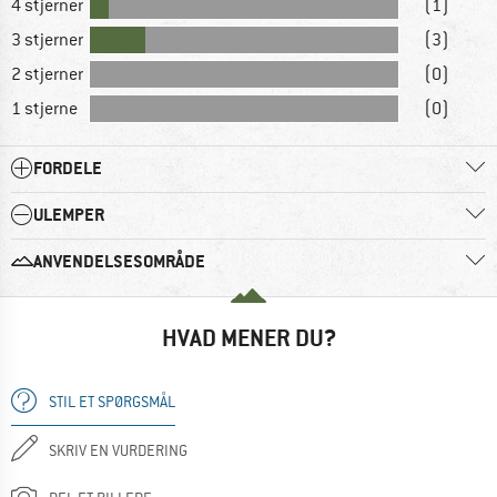
4 stjerner
(1)
3 stjerner
(3)
2 stjerner
(0)
1 stjerne
(0)
FORDELE
ULEMPER
ANVENDELSESOMRÅDE
HVAD MENER DU?
STIL ET SPØRGSMÅL
SKRIV EN VURDERING