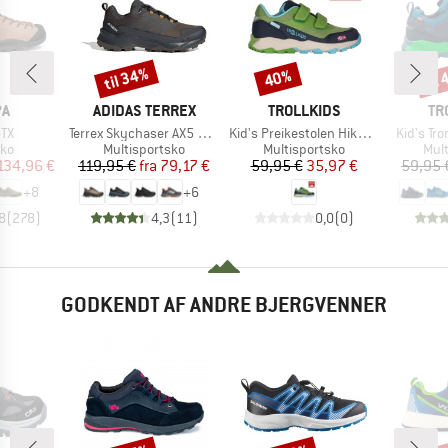
til 34%
til
40%
Rabat
Rabat
Raba
E
MÆRKE
MÆRKE
MÆ
PA
ADIDAS TERREX
TROLLKIDS
TR
Artikel
Artikel
Artikel
GTX
Terrex Skychaser AX5 GORE-TEX
Kid's Preikestolen Hiker Exclusive
Kid's Tro
tgruppe
Produktgruppe
Produktgruppe
Pro
sko
Multisportsko
Multisportsko
Mul
is
dsat pris
Pris
Nedsat pris
Pris
Nedsat pris
134,96 €
119,95 €
fra
79,17 €
59,95 €
35,97 €
59,95 
+
8
+
6
8
(
278
)
4,3
(
11
)
0,0
(
0
)
GODKENDT AF ANDRE BJERGVENNER