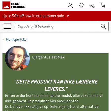
Til kundekontoen
Til 
Til huskesedlen.
Til produk
Up to 50% off now in our summer sale
Up to 50% off now in our summer sale »
Multisportsko
Bjergentusiast Max
"DETTE PRODUKT KAN IKKE LÆNGERE
LEVERES."
Enten er der her tale om en ældre model, eller vi kan eller vil
ikke genbestille produktet hos producenten.
Du behøver ikke at give op! Selvfølgelig har vi alternativer