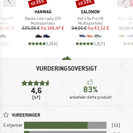
til 35%
til 33%
til
Rabat
Rabat
Raba
KE
MÆRKE
MÆRKE
HANWAG
SALOMON
Artikel
Artikel
Artikel
Fitgo WP
Banks Low Lady GTX
Kid's Xa Pro V8
Kid's S
ruppe
Produktgruppe
Produktgruppe
Pr
tsko
Multisportsko
Multisportsko
Fr
is
dsat pris
Pris
Nedsat pris
Pris
Nedsat pris
46,87 €
229,95 €
fra
149,47 €
64,95 €
fra
43,52 €
99,95 
5,0
(
1
)
5,0
(
4
)
5,0
(
7
)
VURDERINGSOVERSIGT
83%
4,6
(17)
anbefaler dette produkt
VURDERINGER
5 stjerner
(13)