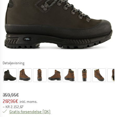
Detaljevisning
Original pris :
Pris:
359,95
€
287,96
€
inkl. moms.
~
KR
2.152,67
Danmark. Oplysninger om forsendelse
Gratis forsendelse
(DK)