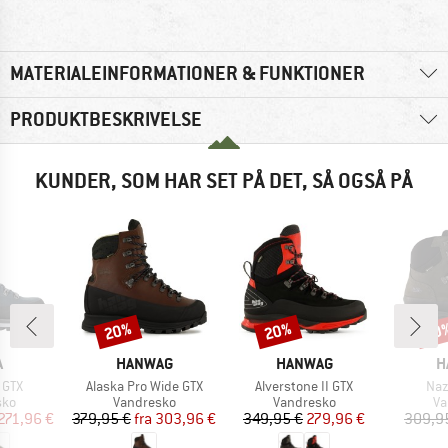
MATERIALEINFORMATIONER & FUNKTIONER
PRODUKTBESKRIVELSE
KUNDER, SOM HAR SET PÅ DET, SÅ OGSÅ PÅ
20%
20%
20
Rabat
Rabat
Raba
KE
MÆRKE
MÆRKE
M
A
HANWAG
HANWAG
H
Artikel
Artikel
Arti
 GTX
Alaska Pro Wide GTX
Alverstone II GTX
Naz
tgruppe
Produktgruppe
Produktgruppe
Pr
sko
Vandresko
Vandresko
Va
is
dsat pris
Pris
Nedsat pris
Pris
Nedsat pris
271,96 €
379,95 €
fra
303,96 €
349,95 €
279,96 €
309,9