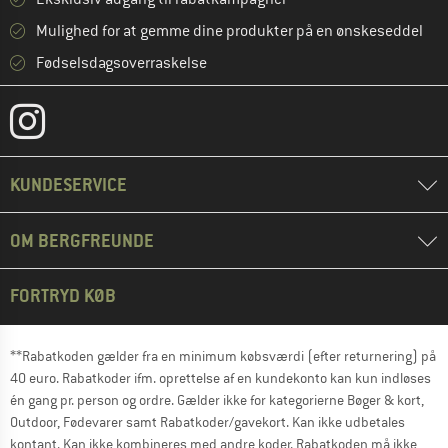
Mulighed for at gemme dine produkter på en ønskeseddel
Fødselsdagsoverraskelse
KUNDESERVICE
OM BERGFREUNDE
FORTRYD KØB
**Rabatkoden gælder fra en minimum købsværdi (efter returnering) på
40 euro. Rabatkoder ifm. oprettelse af en kundekonto kan kun indløses
én gang pr. person og ordre. Gælder ikke for kategorierne Bøger & kort,
Outdoor, Fødevarer samt Rabatkoder/gavekort. Kan ikke udbetales
kontant. Kan ikke kombineres med andre koder. Rabatkoden må ikke