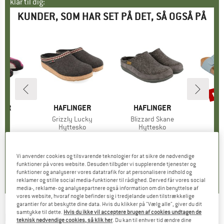
klar til dig:
KUNDER, SOM HAR SET PÅ DET, SÅ OGSÅ PÅ
til
Raba
GER
MÆRKE
HAFLINGER
MÆRKE
HAFLINGER
MÆ
HA
zzle
Artikel
Grizzly Lucky
Artikel
Blizzard Skane
tgruppe
ko
Produktgruppe
Hyttesko
Produktgruppe
Hyttesko
P
S
5 €
is
fra
71,20 €
Pris
fra
75,95 €
Pris
79,95 
+
1
Vi anvender cookies og tilsvarende teknologier for at sikre de nødvendige
0,0
(
0
)
0,0
(
0
)
0,0
(
0
)
funktioner på vores website. Desuden tilbyder vi supplerende tjenester og
funktioner og analyserer vores datatrafik for at personalisere indhold og
reklamer og stille social media-funktioner til rådighed. Derved får vores social
media-, reklame- og analysepartnere også information om din benyttelse af
vores website, hvoraf nogle befinder sig i tredjelande uden tilstrækkelige
garantier for at beskytte dine data. Hvis du klikker på "Vælg alle", giver du dit
samtykke til dette.
Hvis du ikke vil acceptere brugen af cookies undtagen de
HÄRKILA
-
Clim8 Insulated Vest
teknisk nødvendige cookies, så klik her
. Du kan til enhver tid ændre dine