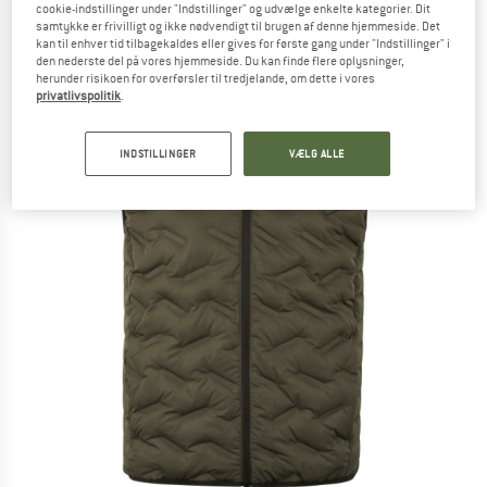
cookie-indstillinger under "Indstillinger" og udvælge enkelte kategorier. Dit
(0)
samtykke er frivilligt og ikke nødvendigt til brugen af denne hjemmeside. Det
kan til enhver tid tilbagekaldes eller gives for første gang under "Indstillinger" i
den nederste del på vores hjemmeside. Du kan finde flere oplysninger,
herunder risikoen for overførsler til tredjelande, om dette i vores
privatlivspolitik
.
INDSTILLINGER
VÆLG ALLE