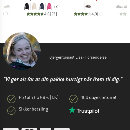
+
2
3,0
(
3
)
4,6
(
23
)
4,0
(
1
)
Bjergentusiast Lisa - Forsendelse
"Vi gør alt for at din pakke hurtigt når frem til dig."
Portofri fra 69 € (DK)
100 dages returret
Sikker betaling