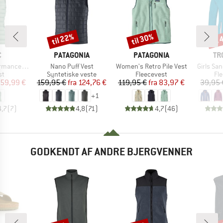
til 22%
til 30%
til
Rabat
Rabat
Raba
KE
MÆRKE
MÆRKE
MÆ
C
PATAGONIA
PATAGONIA
TR
Artikel
Artikel
Artikel
. Vest with Hood
Nano Puff Vest
Women's Retro Pile Vest
Girls Sa
tgruppe
Produktgruppe
Produktgruppe
Pr
st
Syntetiske veste
Fleecevest
Fl
is
dsat pris
Pris
Nedsat pris
Pris
Nedsat pris
59,99 €
159,95 €
fra
124,76 €
119,95 €
fra
83,97 €
39,95 
+
1
4,7
(
7
)
4,8
(
71
)
4,7
(
46
)
GODKENDT AF ANDRE BJERGVENNER