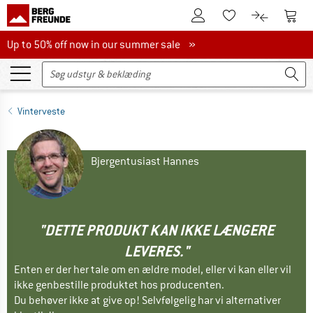
Til kundekontoen
Til 
Til huskesedlen.
Til produk
Up to 50% off now in our summer sale
Up to 50% off now in our summer sale »
Vinterveste
Bjergentusiast Hannes
"DETTE PRODUKT KAN IKKE LÆNGERE
LEVERES."
Enten er der her tale om en ældre model, eller vi kan eller vil
ikke genbestille produktet hos producenten.
Du behøver ikke at give op! Selvfølgelig har vi alternativer