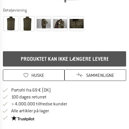
Detaljevisning
PRODUKTET KAN IKKE LÆNGERE LEVERES
HUSKE
SAMMENLIGNE
Find oplysninger om forsendelse her! Åb
Portofri fra 69 € (DK)
Gå til returretten her Åbnes i en infoboks
100 dages returret
> 4.000.000 tilfredse kunder
Alle artikler på lager
Vi er Trustpilot-certificeret - oplysningerne får du