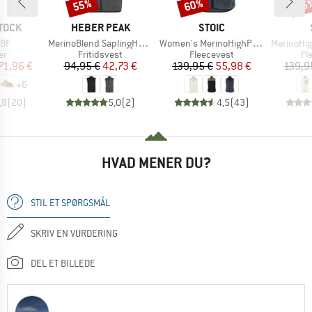
55%
60%
65
Rabat
Rabat
Raba
MÆRKE
MÆRKE
TOCK
HEBER PEAK
STOIC
Artikel
Artikel
Artikel
 BF
MerinoBlend SaplingHe. II Vest
Women's MerinoHighPile357 VallsboSt. Vest
MerinoHighPile
tgruppe
Produktgruppe
Produktgruppe
Pr
er
Fritidsvest
Fleecevest
Fl
is
dsat pris
Pris
Nedsat pris
Pris
Nedsat pris
71,96 €
94,95 €
42,73 €
139,95 €
55,98 €
139,9
+
6
,8
(
20
)
5,0
(
2
)
4,5
(
43
)
HVAD MENER DU?
STIL ET SPØRGSMÅL
SKRIV EN VURDERING
DEL ET BILLEDE