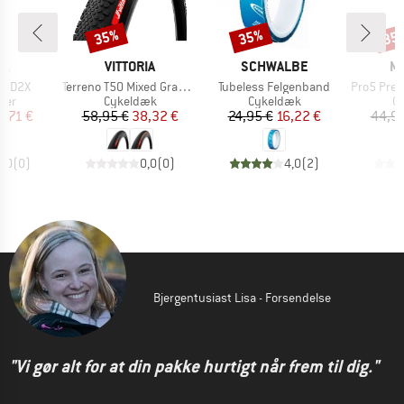
35%
35%
35
Rabat
Rabat
Raba
E
MÆRKE
MÆRKE
M
AK
VITTORIA
SCHWALBE
MI
Artikel
Artikel
Artikel
e D2X
Terreno T50 Mixed Gravel End. 28''(45-622) Fold.
Tubeless Felgenband
Pro5 Premium Compet
gruppe
Produktgruppe
Produktgruppe
Pr
ter
Cykeldæk
Cykeldæk
C
is
dsat pris
Pris
Nedsat pris
Pris
Nedsat pris
3,71 €
58,95 €
38,32 €
24,95 €
16,22 €
44,95
0,0
(
0
)
0,0
(
0
)
4,0
(
2
)
Bjergentusiast Lisa - Forsendelse
"Vi gør alt for at din pakke hurtigt når frem til dig."