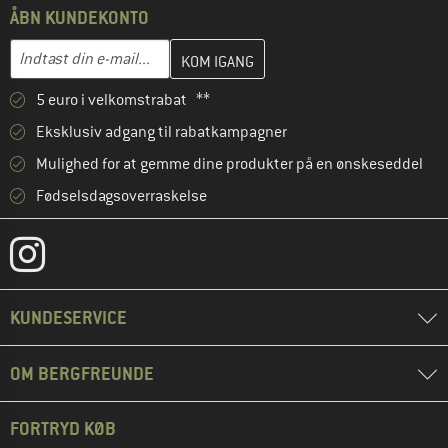
ÅBN KUNDEKONTO
Indtast din e-mailadresse her, og opret i næste trin din kundekon
E-mail-adresse
5 euro i velkomstrabat **
Eksklusiv adgang til rabatkampagner
Mulighed for at gemme dine produkter på en ønskeseddel
Fødselsdagsoverraskelse
KUNDESERVICE
OM BERGFREUNDE
FORTRYD KØB