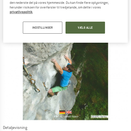
den nederste del på vores hjemmeside. Du kan finde flere oplysninger,
herunder risikoen for overførsler til tredjelande, om dette i vores
privatlivspolitik
.
INDSTILLINGER
VÆLG ALLE
Detaljevisning