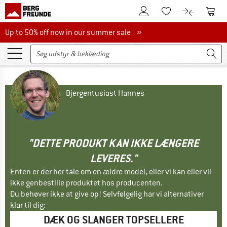
Til kundekontoen
Til 
Til huskesedlen.
Til produk
Up to 50% off now in our summer sale
Up to 50% off now in our summer sale »
Bjergentusiast Hannes
"DETTE PRODUKT KAN IKKE LÆNGERE
LEVERES."
Enten er der her tale om en ældre model, eller vi kan eller vil
ikke genbestille produktet hos producenten.
Du behøver ikke at give op! Selvfølgelig har vi alternativer
klar til dig:
DÆK OG SLANGER TOPSELLERE