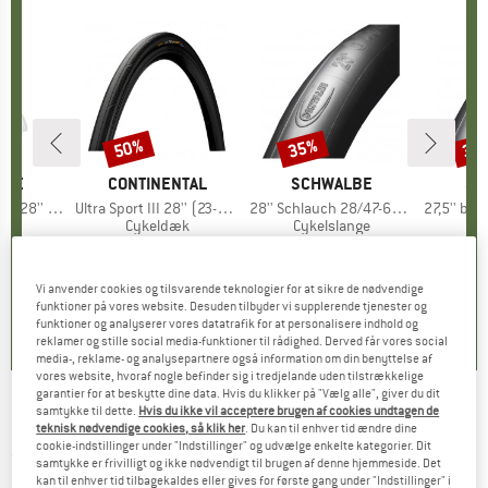
50%
35%
35
Rabat
Rabat
Raba
LBE
MÆRKE
CONTINENTAL
MÆRKE
SCHWALBE
MÆ
SC
(23/32-622)
Artikel
Ultra Sport III 28'' (23-622) Foldable
Artikel
28'' Schlauch 28/47-622/635 SV 17
Artikel
27,5'' bis 29'' Sch
gruppe
ange
Produktgruppe
Cykeldæk
Produktgruppe
Cykelslange
Pr
Cyk
is
dsat pris
,76 €
29,95 €
Pris
Nedsat pris
14,98 €
8,90 €
fra
Pris
Nedsat pris
5,79 €
8,9
Vi anvender cookies og tilsvarende teknologier for at sikre de nødvendige
0,0
(
0
)
5,0
(
9
)
4,6
(
8
)
funktioner på vores website. Desuden tilbyder vi supplerende tjenester og
funktioner og analyserer vores datatrafik for at personalisere indhold og
reklamer og stille social media-funktioner til rådighed. Derved får vores social
media-, reklame- og analysepartnere også information om din benyttelse af
vores website, hvoraf nogle befinder sig i tredjelande uden tilstrækkelige
garantier for at beskytte dine data. Hvis du klikker på "Vælg alle", giver du dit
samtykke til dette.
Hvis du ikke vil acceptere brugen af cookies undtagen de
Gebro-Verlag - Allgäu-Rock - Klatreguides
teknisk nødvendige cookies, så klik her
. Du kan til enhver tid ændre dine
cookie-indstillinger under "Indstillinger" og udvælge enkelte kategorier. Dit
(0)
samtykke er frivilligt og ikke nødvendigt til brugen af denne hjemmeside. Det
kan til enhver tid tilbagekaldes eller gives for første gang under "Indstillinger" i