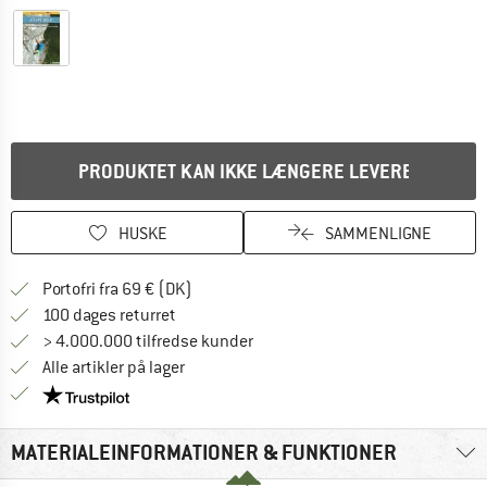
PRODUKTET KAN IKKE LÆNGERE LEVERES
HUSKE
SAMMENLIGNE
Find oplysninger om forsendelse her! Åb
Portofri fra 69 € (DK)
Gå til returretten her Åbnes i en infoboks
100 dages returret
> 4.000.000 tilfredse kunder
Alle artikler på lager
Vi er Trustpilot-certificeret - oplysningerne får du
MATERIALEINFORMATIONER & FUNKTIONER