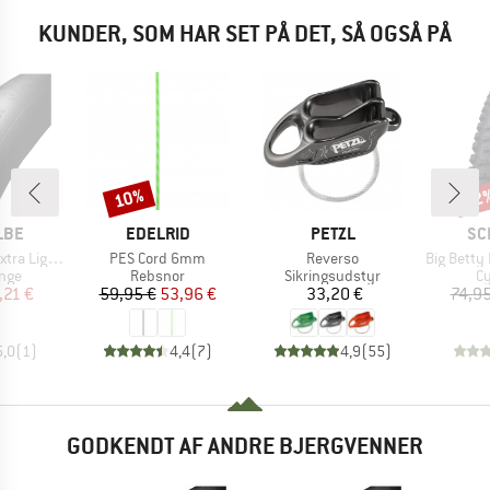
KUNDER, SOM HAR SET PÅ DET, SÅ OGSÅ PÅ
10%
22
Rabat
Raba
MÆRKE
MÆRKE
MÆ
LBE
EDELRID
PETZL
SC
Artikel
Artikel
Artikel
0/60-559 AV 14
PES Cord 6mm
Reverso
Big Betty Evolution AddixSoft
gruppe
Produktgruppe
Produktgruppe
Pr
ange
Rebsnor
Sikringsudstyr
C
is
dsat pris
Pris
Nedsat pris
Pris
,21 €
59,95 €
53,96 €
33,20 €
74,95
5,0
(
1
)
4,4
(
7
)
4,9
(
55
)
GODKENDT AF ANDRE BJERGVENNER