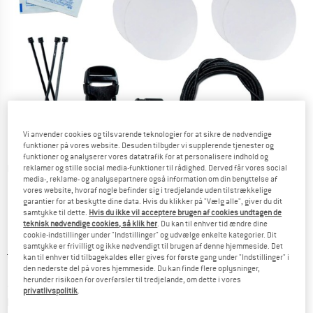
Vi anvender cookies og tilsvarende teknologier for at sikre de nødvendige
funktioner på vores website. Desuden tilbyder vi supplerende tjenester og
funktioner og analyserer vores datatrafik for at personalisere indhold og
Detaljevisning
reklamer og stille social media-funktioner til rådighed. Derved får vores social
media-, reklame- og analysepartnere også information om din benyttelse af
vores website, hvoraf nogle befinder sig i tredjelande uden tilstrækkelige
garantier for at beskytte dine data. Hvis du klikker på "Vælg alle", giver du dit
samtykke til dette.
Hvis du ikke vil acceptere brugen af cookies undtagen de
teknisk nødvendige cookies, så klik her
. Du kan til enhver tid ændre dine
cookie-indstillinger under "Indstillinger" og udvælge enkelte kategorier. Dit
samtykke er frivilligt og ikke nødvendigt til brugen af denne hjemmeside. Det
Original pris :
Pris:
21,95
€
kan til enhver tid tilbagekaldes eller gives for første gang under "Indstillinger" i
18,66
€
den nederste del på vores hjemmeside. Du kan finde flere oplysninger,
inkl. moms.
herunder risikoen for overførsler til tredjelande, om dette i vores
~
KR
139,49
privatlivspolitik
.
Oplysninger om forsendelsesomkostninge
plus Forsendelsesomkostninger