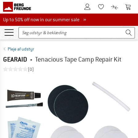
Til kundekontoen
Til 
Til huskesedlen.
Til produk
Up to 50% off now in our summer sale
Up to 50% off now in our summer sale »
Pleje af udstyr
GEARAID
-
Tenacious Tape Camp Repair Kit
(0)