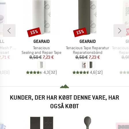
15%
15%
15
Rabat
Rabat
Raba
E
MÆRKE
MÆRKE
M
LL
GEARAID
GEARAID
G
Artikel
Artikel
Artikel
h Patches
Tenacious
Tenacious Tape Reparatur
Tenacious Tap
uppe
Produktgruppe
Produktgruppe
Produ
nssæt
Sealing and Repair Tape
Reparationsbånd
Repar
is
dsat pris
Pris
Nedsat pris
Pris
Nedsat pris
2,71 €
8,50 €
7,23 €
8,50 €
7,23 €
8,9
0,0
(
0
)
4,3
(
32
)
4,6
(
12
)
KUNDER, DER HAR KØBT DENNE VARE, HAR
OGSÅ KØBT