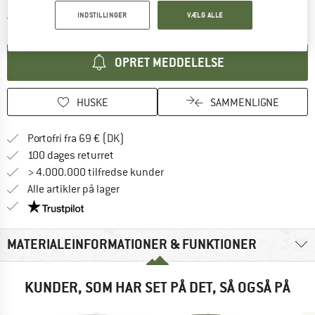
Linket åbnes i en infoboks og indeholder 
Artiklen er p.t. desværre udsolgt
INDSTILLINGER
VÆLG ALLE
OPRET MEDDELELSE
HUSKE
SAMMENLIGNE
Find oplysninger om forsendelse her! Åb
Portofri fra 69 € (DK)
Gå til returretten her Åbnes i en infoboks
100 dages returret
> 4.000.000 tilfredse kunder
Alle artikler på lager
Vi er Trustpilot-certificeret - oplysningerne får du
MATERIALEINFORMATIONER & FUNKTIONER
KUNDER, SOM HAR SET PÅ DET, SÅ OGSÅ PÅ