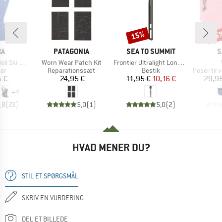
15%
15
Rabat
Raba
E
MÆRKE
MÆRKE
M
RA
PATAGONIA
SEA TO SUMMIT
S
Artikel
Artikel
 5 Finger
Worn Wear Patch Kit
Frontier Ultralight Long Handle Spoon
tgruppe
Produktgruppe
Produktgruppe
Produktg
er
Reparationssæt
Bestik
Poser til
is
Pris
Pris
Nedsat pris
5 €
24,95 €
11,95 €
10,16 €
29,95
+
4
,8
(
23
)
5,0
(
1
)
5,0
(
2
)
HVAD MENER DU?
STIL ET SPØRGSMÅL
SKRIV EN VURDERING
DEL ET BILLEDE