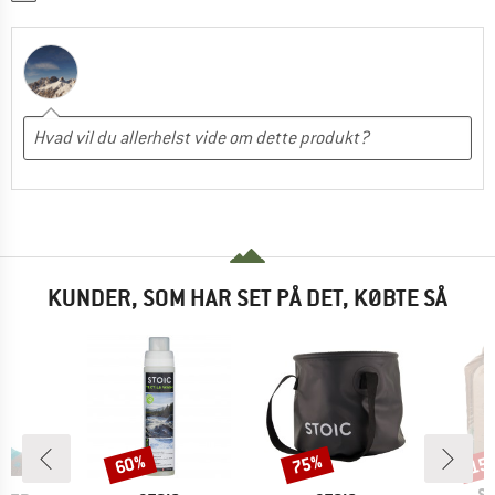
KUNDER, SOM HAR SET PÅ DET, KØBTE SÅ
60%
75%
15
Rabat
Rabat
Raba
M
S