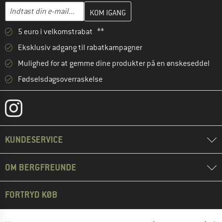
Indtast din e-mailadresse her, og opret i næste trin din kundekon
E-mail-adresse
5 euro i velkomstrabat **
Eksklusiv adgang til rabatkampagner
Mulighed for at gemme dine produkter på en ønskeseddel
Fødselsdagsoverraskelse
KUNDESERVICE
OM BERGFREUNDE
FORTRYD KØB