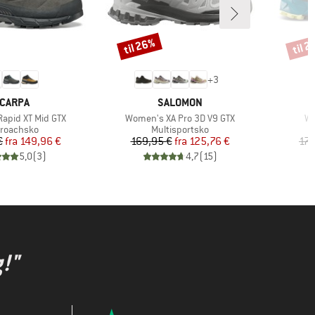
til 26%
til 
Rabat
Rabat
+
3
ÆRKE
MÆRKE
CARPA
SALOMON
Artikel
Art
apid XT Mid GTX
Women's XA Pro 3D V9 GTX
Wo
duktgruppe
Produktgruppe
roachsko
Multisportsko
Pris
Nedsat pris
Pris
Nedsat pris
€
fra
149,96 €
169,95 €
fra
125,76 €
179
5,0
(
3
)
4,7
(
15
)
!"