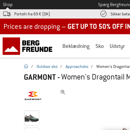
Til
Shop
Spørg Bergfreun
Portofri fra 69 € (DK)
Sikker beta
Up to 50% off now in our summer sale
Beklædning
Sko
Udstyr
Hjemmeside
/
Outdoor sko
/
Approachsko
/
Women's Dragontail
GARMONT
-
Women's Dragontail 