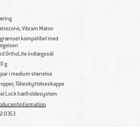
øring
atrezone, Vibram Maton
grænset kompatibel med
eigeisen
d OrthoLite indlægssål
0 g
. par i medium størrelse
ropper, Tåbeskyttelseskappe
el Lock hælholdesystem
oducentinformation
2-0353