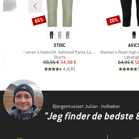
65%
20%
Rabat
Rabat
MÆRKE
MÆR
STOIC
ASIC
Artikel
Artikel
TX
Women's HoforsSt. Softshell Pants Capri Light
Women's Road High Wa
e
Produktgruppe
Produkt
Shorts
Løbetig
 pris
Pris
Nedsat pris
Pr
Ne
 €
99,95 €
34,98 €
64,95 €
5
)
4,4
(
8
)
Bjergentusiast Julian - Indkøber
"Jeg finder de bedste 