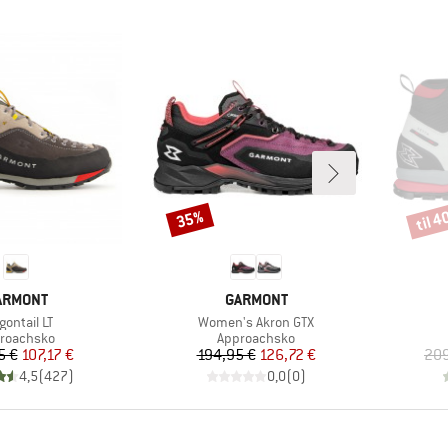
til 
35%
Rabat
Rabat
ÆRKE
MÆRKE
ARMONT
GARMONT
kel
Artikel
gontail LT
Women's Akron GTX
duktgruppe
Produktgruppe
roachsko
Approachsko
Pris
Nedsat pris
Pris
Nedsat pris
5 €
107,17 €
194,95 €
126,72 €
209
4,5
(
427
)
0,0
(
0
)