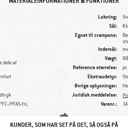
MATERIALEINFORMATIONER & FUNKTIONER
Lukning:
Sn
Sål:
Kl
Egnet til crampons:
Be
st
Indersål:
me
Vægt:
88
e dele af
Reference størrelse:
pr
Ekstraudstyr:
mfort
St
Øvrige oplysninger:
He
Juridisk meddelelse:
dtryk
Pr
Varenr.:
PFC-/PFAS-fri,
14
KUNDER, SOM HAR SET PÅ DET, SÅ OGSÅ PÅ