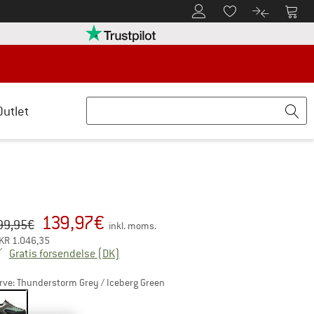
Til kundekontoen
Til 
Til huskesedlen.
Til produk
retten her Åbnes i en infoboks
Vi er Trustpilot-certificeret - oplysning
Outlet
139,97
€
iginal pris :
is:
99,95
€
inkl. moms.
KR
1.046,35
Danmark. Oplysninger om forsendelsesom
Gratis forsendelse
(DK)
rve:
Thunderstorm Grey / Iceberg Green