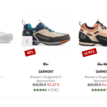
til 45%
40%
Rabat
Rabat
MÆRKE
MÆRK
GARMONT
GARMO
Artikel
Artikel
GTX
Women's Dragontail LT
Women's Dragont
pe
Produktgruppe
Produktg
Approachsko
Approac
Pris
Nedsat pris
Pr
Ne
159,95 €
95,97 €
169,95 €
fra
)
4,5
(
41
)