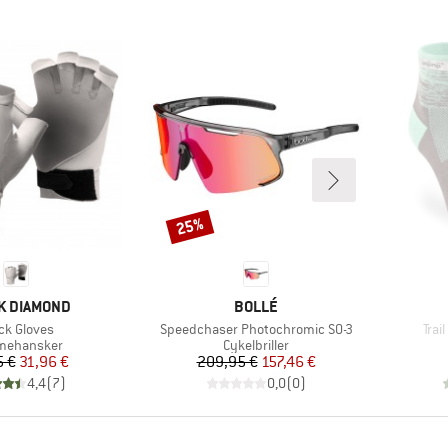
25%
Rabat
KE
MÆRKE
K DIAMOND
BOLLÉ
kel
Artikel
Arti
ck Gloves
Speedchaser Photochromic S0-3
Trai
uktgruppe
Produktgruppe
mehansker
Cykelbriller
Pris
Nedsat pris
Pris
Nedsat pris
5 €
31,96 €
209,95 €
157,46 €
4,4
(
7
)
0,0
(
0
)