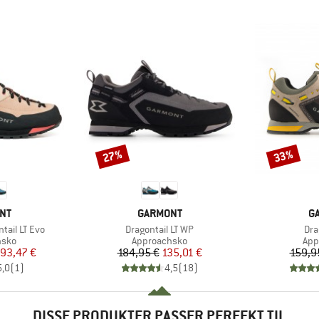
27%
33%
Rabat
Rabat
E
MÆRKE
M
NT
GARMONT
G
Artikel
Arti
ail LT Evo
Dragontail LT WP
Dra
ruppe
Produktgruppe
Pro
hsko
Approachsko
App
is
dsat pris
Pris
Nedsat pris
93,47 €
184,95 €
135,01 €
159,9
5,0
(
1
)
4,5
(
18
)
DISSE PRODUKTER PASSER PERFEKT TIL