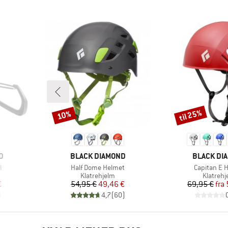
til 25%
10%
Rabat
Rabat
MÆRKE
MÆRKE
D
BLACK DIAMOND
BLACK DI
Artikel
Artikel
l
Half Dome Helmet
Capitan E 
pe
Produktgruppe
Produkt
Klatrehjelm
Klatrehj
 pris
Pris
Nedsat pris
Pr
Ne
€
54,95 €
49,46 €
69,95 €
fra
)
4,7
(
60
)