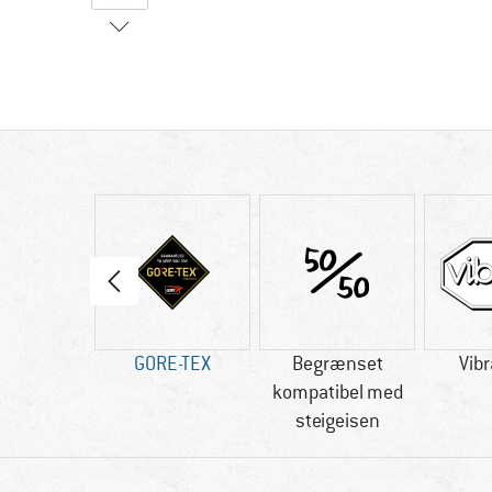
80 g
GORE-TEX
Begrænset
Vib
kompatibel med
steigeisen