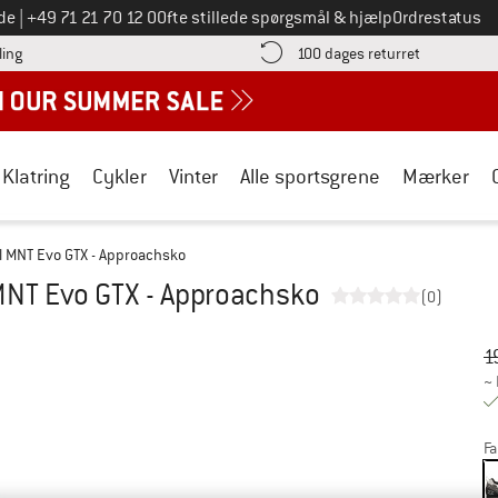
Ring til os på
de
|
+49 71 21 70 12 0
Ofte stillede spørgsmål & hjælp
Ordrestatus
Find betalingsoplysningerne her! Åbnes i en infoboks
Gå til retur
ling
100 dages returret
Klatring
Cykler
Vinter
Alle sportsgrene
Mærker
 MNT Evo GTX - Approachsko
MNT Evo GTX - Approachsko
(0)
Or
Pr
1
~
Fa