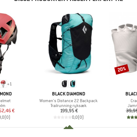
20%
Rabat
+
1
MÆRKE
MÆR
AMOND
BLACK DIAMOND
BLAC
Artikel
Arti
Helmet
Women's Distance 22 Backpack
Cra
gruppe
Produktgruppe
Prod
elm
Trailrunning ryksæk
Jam
is
dsat pris
Pris
52,46 €
199,95 €
39,9
0,0
(
0
)
0,0
(
0
)