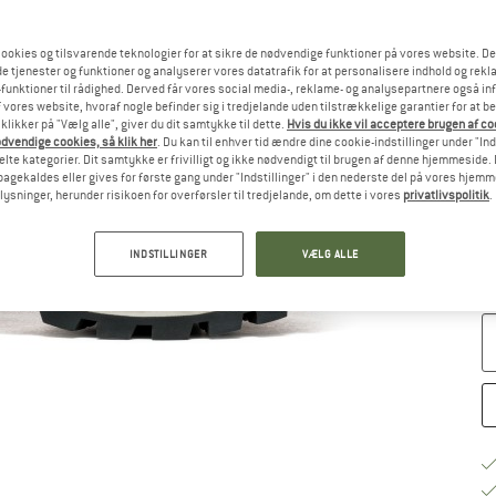
Væ
ookies og tilsvarende teknologier for at sikre de nødvendige funktioner på vores website. D
e tjenester og funktioner og analyserer vores datatrafik for at personalisere indhold og rekla
funktioner til rådighed. Derved får vores social media-, reklame- og analysepartnere også in
 vores website, hvoraf nogle befinder sig i tredjelande uden tilstrækkelige garantier for at b
 klikker på "Vælg alle", giver du dit samtykke til dette.
Hvis du ikke vil acceptere brugen af c
dvendige cookies, så klik her
. Du kan til enhver tid ændre dine cookie-indstillinger under "Ind
te kategorier. Dit samtykke er frivilligt og ikke nødvendigt til brugen af denne hjemmeside. D
lbagekaldes eller gives for første gang under "Indstillinger" i den nederste del på vores hjem
plysninger, herunder risikoen for overførsler til tredjelande, om dette i vores
privatlivspolitik
.
S
INDSTILLINGER
VÆLG ALLE
Le
An