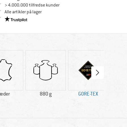
> 4.000.000 tilfredse kunder
Alle artikler på lager
Vi er Trustpilot-certificeret - oplysningerne får du her
æder
880 g
GORE-TEX
Beg
kompa
ste