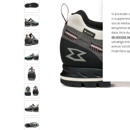
Vi anvender c
vi supplerend
social media-
benyttelse af
data. Hvis du
de teknisk nø
udvælge enkel
enhver tid ti
finde flere o