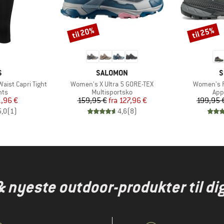
til 20%
til 25%
Rabat
Rabat
KE
MÆRKE
M
S
SALOMON
S
Artikel
Artikel
ist Capri Tight
Women's X Ultra 5 GORE-TEX
Women's R
gruppe
Produktgruppe
Pro
hts
Multisportsko
App
is
dsat pris
Pris
Nedsat pris
1,96 €
159,95 €
fra
127,96 €
199,95 
5,0
(
1
)
4,6
(
8
)
& nyeste outdoor-produkter til dig