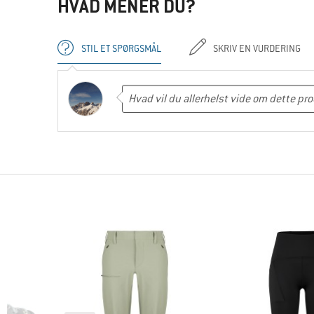
HVAD MENER DU?
STIL ET SPØRGSMÅL
SKRIV EN VURDERING