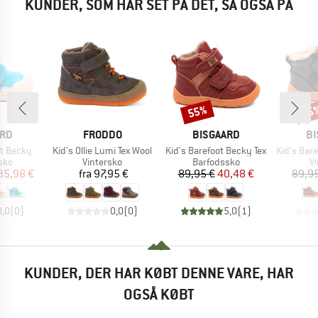
KUNDER, SOM HAR SET PÅ DET, SÅ OGSÅ PÅ
55%
55
Rabat
Raba
MÆRKE
MÆRKE
M
ARD
FRODDO
BISGAARD
BI
Artikel
Artikel
Artikel
ot Becky
Kid's Ollie Lumi Tex Wool
Kid's Barefoot Becky Tex
Kid's Baref
gruppe
Produktgruppe
Produktgruppe
P
sko
Vintersko
Barfodssko
V
is
dsat pris
Pris
Pris
Nedsat pris
35,98 €
fra
97,95 €
89,95 €
40,48 €
89,95
0,0
(
0
)
0,0
(
0
)
5,0
(
1
)
KUNDER, DER HAR KØBT DENNE VARE, HAR
OGSÅ KØBT