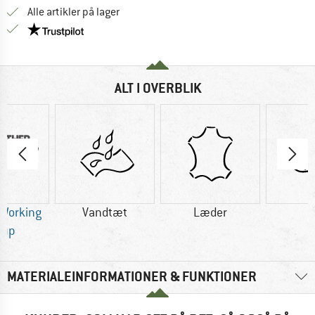
Alle artikler på lager
Vi er Trustpilot-certificeret - oplysningerne får du
ALT I OVERBLIK
 Working
Vandtæt
Læder
U
oup
MATERIALEINFORMATIONER & FUNKTIONER