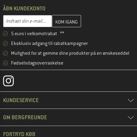
ÅBN KUNDEKONTO
Indtast din e-mailadresse her, og opret i næste trin din kundekon
Indtast din e-mail...
5 euro i velkomstrabat **
Eksklusiv adgang til rabatkampagner
Mulighed for at gemme dine produkter på en ønskeseddel
Fødselsdagsoverraskelse
KUNDESERVICE
OM BERGFREUNDE
FORTRYD KØB