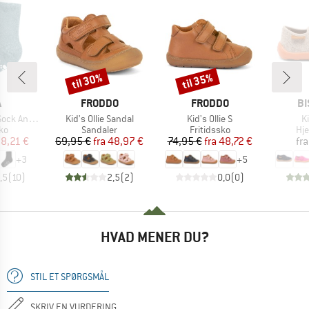
til 30%
til 35%
Rabat
Rabat
KE
MÆRKE
MÆRKE
M
A
FRODDO
FRODDO
BI
Artikel
Artikel
Ar
 Anti-Slip
Kid's Ollie Sandal
Kid's Ollie S
K
tgruppe
Produktgruppe
Produktgruppe
Pr
ko
Sandaler
Fritidssko
Hj
is
dsat pris
Pris
Nedsat pris
Pris
Nedsat pris
8,21 €
69,95 €
fra
48,97 €
74,95 €
fra
48,72 €
fra
+
3
+
5
,5
(
10
)
2,5
(
2
)
0,0
(
0
)
HVAD MENER DU?
STIL ET SPØRGSMÅL
SKRIV EN VURDERING