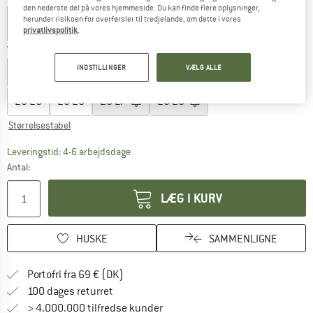
den nederste del på vores hjemmeside. Du kan finde flere oplysninger,
herunder risikoen for overførsler til tredjelande, om dette i vores
privatlivspolitik
.
Vælg en størrelse:
INDSTILLINGER
VÆLG ALLE
EU
19
EU
20
EU
21
EU
22
EU
23
EU
24
EU
25
EU
26
EU
27
EU
28
Størrelsestabel
Linket åbnes i en infoboks og indeholder he
Leveringstid: 4-6 arbejdsdage
Antal:
LÆG I KURV
HUSKE
SAMMENLIGNE
Find oplysninger om forsendelse her! Åb
Portofri fra 69 € (DK)
Gå til returretten her Åbnes i en infoboks
100 dages returret
> 4.000.000 tilfredse kunder