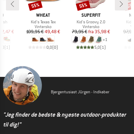
55%
55%
55
Rabat
Rabat
Raba
E
MÆRKE
MÆRKE
M
DO
WHEAT
SUPERFIT
NA
Artikel
Artikel
Artik
Flash
Kid's Texas Tex
Kid's Groovy 2.0
Kid'
tgruppe
Produktgruppe
Produktgruppe
P
er
Vintersko
Vintersko
V
is
dsat pris
Pris
Nedsat pris
Pris
Nedsat pris
52,47 €
109,95 €
49,48 €
79,95 €
fra
35,98 €
97,95
+
1
5,0
(
1
)
0,0
(
0
)
5,0
(
1
)
Bjergentusiast Jürgen - Indkøber
"Jeg finder de bedste & nyeste outdoor-produkter
til dig!"