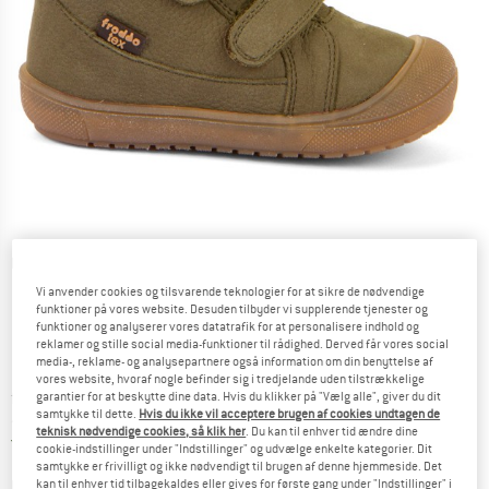
Detaljevisning
Vi anvender cookies og tilsvarende teknologier for at sikre de nødvendige
funktioner på vores website. Desuden tilbyder vi supplerende tjenester og
funktioner og analyserer vores datatrafik for at personalisere indhold og
reklamer og stille social media-funktioner til rådighed. Derved får vores social
media-, reklame- og analysepartnere også information om din benyttelse af
vores website, hvoraf nogle befinder sig i tredjelande uden tilstrækkelige
Pris:
fra
84,95
€
garantier for at beskytte dine data. Hvis du klikker på "Vælg alle", giver du dit
inkl. moms.
samtykke til dette.
Hvis du ikke vil acceptere brugen af cookies undtagen de
~
KR
635,07
teknisk nødvendige cookies, så klik her
. Du kan til enhver tid ændre dine
Danmark. Oplysninger om forsendelse
Gratis forsendelse
(DK)
cookie-indstillinger under "Indstillinger" og udvælge enkelte kategorier. Dit
samtykke er frivilligt og ikke nødvendigt til brugen af denne hjemmeside. Det
kan til enhver tid tilbagekaldes eller gives for første gang under "Indstillinger" i
Farve:
Olive