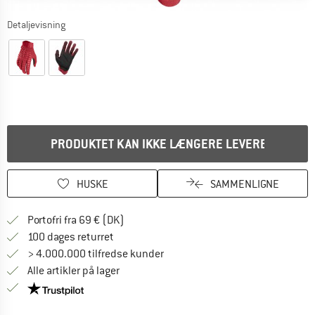
Detaljevisning
PRODUKTET KAN IKKE LÆNGERE LEVERES
HUSKE
SAMMENLIGNE
Find oplysninger om forsendelse her! Åb
Portofri fra 69 € (DK)
Gå til returretten her Åbnes i en infoboks
100 dages returret
> 4.000.000 tilfredse kunder
Alle artikler på lager
Vi er Trustpilot-certificeret - oplysningerne får du