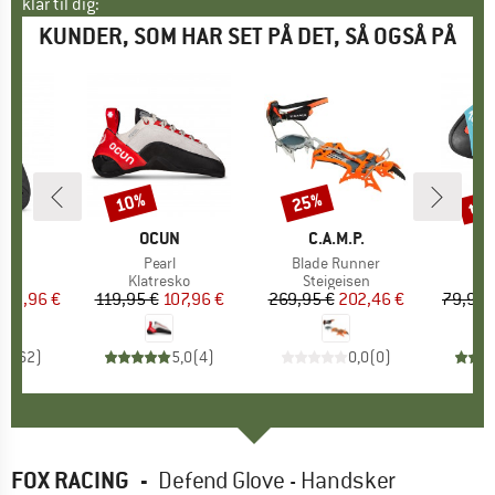
klar til dig:
KUNDER, SOM HAR SET PÅ DET, SÅ OGSÅ PÅ
til
10%
25%
Rabat
Rabat
Raba
E
PA
MÆRKE
OCUN
MÆRKE
C.A.M.P.
M
RE
l
o
Artikel
Pearl
Artikel
Blade Runner
Art
Kid
tgruppe
ko
Produktgruppe
Klatresko
Produktgruppe
Steigeisen
P
K
is
dsat pris
143,96 €
119,95 €
Pris
Nedsat pris
107,96 €
269,95 €
Pris
Nedsat pris
202,46 €
79,95 
,7
(
62
)
5,0
(
4
)
0,0
(
0
)
FOX RACING
-
Defend Glove - Handsker