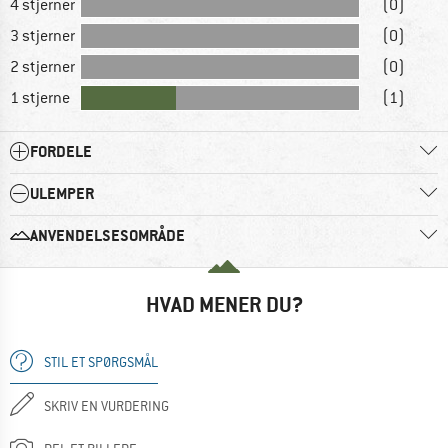
4 stjerner
(0)
3 stjerner
(0)
2 stjerner
(0)
1 stjerne
(1)
FORDELE
ULEMPER
ANVENDELSESOMRÅDE
HVAD MENER DU?
STIL ET SPØRGSMÅL
SKRIV EN VURDERING