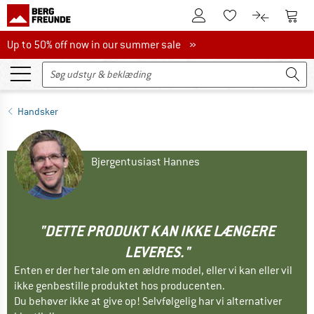
Til kundekontoen
Til 
Til huskesedlen.
Til produk
Up to 50% off now in our summer sale
Up to 50% off now in our summer sale »
Handsker
Bjergentusiast Hannes
"DETTE PRODUKT KAN IKKE LÆNGERE
LEVERES."
Enten er der her tale om en ældre model, eller vi kan eller vil
ikke genbestille produktet hos producenten.
Du behøver ikke at give op! Selvfølgelig har vi alternativer