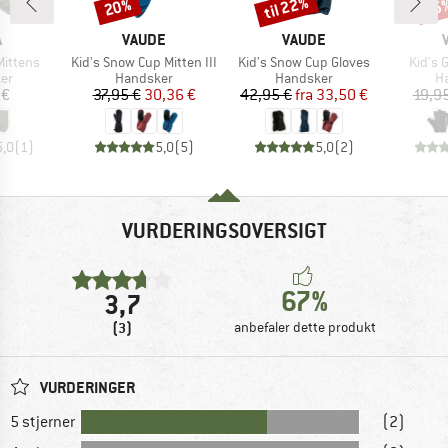
til 22%
20%
25
Rabat
Rabat
Raba
KE
MÆRKE
MÆRKE
A
VAUDE
VAUDE
Artikel
Artikel
Artikel
Mittens
Kid's Snow Cup Mitten III
Kid's Snow Cup Gloves
Kid's 
tgruppe
Produktgruppe
Produktgruppe
Pr
er
Handsker
Handsker
H
is
Pris
Nedsat pris
Pris
Nedsat pris
 €
37,95 €
30,36 €
42,95 €
fra
33,50 €
19,9
5,0
(
1
)
5,0
(
5
)
5,0
(
2
)
VURDERINGSOVERSIGT
67%
3,7
(3)
anbefaler dette produkt
VURDERINGER
5 stjerner
(2)