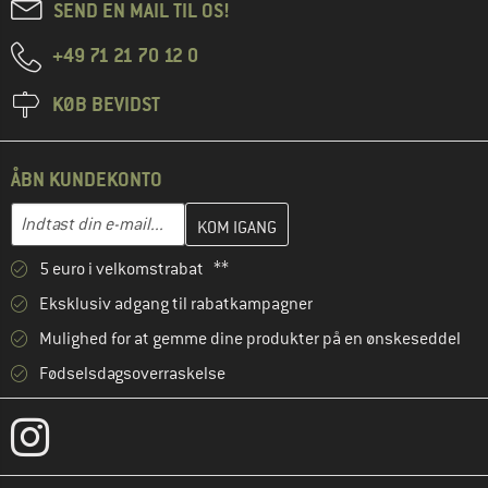
SEND EN MAIL TIL OS!
+49 71 21 70 12 0
KØB BEVIDST
ÅBN KUNDEKONTO
Indtast din e-mailadresse her, og opret i næste trin din kundekon
Indtast din e-mail...
5 euro i velkomstrabat **
Eksklusiv adgang til rabatkampagner
Mulighed for at gemme dine produkter på en ønskeseddel
Fødselsdagsoverraskelse