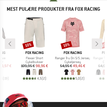
MEST PULÆRE PRODUKTER FRA FOX RACING
10%
10%
10
Rabat
Rabat
Raba
MÆRKE
MÆRKE
MÆ
ING
FOX RACING
FOX RACING
FO
Artikel
Artikel
Artikel
love
Flexair Short
Ranger Tru Dri S/S Jersey
Ranger Tr
tgruppe
Produktgruppe
Produktgruppe
Pr
er
Cykelbukser
Cykeljersey
Cy
is
dsat pris
Pris
Nedsat pris
Pris
Nedsat pris
20,97 €
109,95 €
98,96 €
54,95 €
49,46 €
64,95
,6
(
19
)
4,5
(
2
)
5,0
(
2
)