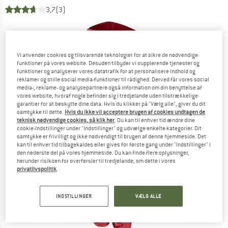
3,7
(3)
Vi anvender cookies og tilsvarende teknologier for at sikre de nødvendige
funktioner på vores website. Desuden tilbyder vi supplerende tjenester og
funktioner og analyserer vores datatrafik for at personalisere indhold og
reklamer og stille social media-funktioner til rådighed. Derved får vores social
media-, reklame- og analysepartnere også information om din benyttelse af
vores website, hvoraf nogle befinder sig i tredjelande uden tilstrækkelige
garantier for at beskytte dine data. Hvis du klikker på "Vælg alle", giver du dit
samtykke til dette.
Hvis du ikke vil acceptere brugen af cookies undtagen de
teknisk nødvendige cookies, så klik her
. Du kan til enhver tid ændre dine
cookie-indstillinger under "Indstillinger" og udvælge enkelte kategorier. Dit
samtykke er frivilligt og ikke nødvendigt til brugen af denne hjemmeside. Det
kan til enhver tid tilbagekaldes eller gives for første gang under "Indstillinger" i
den nederste del på vores hjemmeside. Du kan finde flere oplysninger,
herunder risikoen for overførsler til tredjelande, om dette i vores
privatlivspolitik
.
INDSTILLINGER
VÆLG ALLE