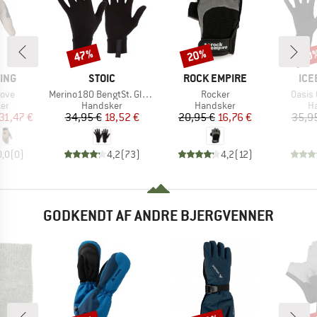
47%
20%
20
Rabat
Rabat
Raba
MÆRKE
MÆRKE
MÆ
ING
STOIC
ROCK EMPIRE
ICE
Artikel
Artikel
Artikel
love
Merino180 BengtSt. Glove
Rocker
Oasis 
tgruppe
Produktgruppe
Produktgruppe
Pr
er
Handsker
Handsker
H
is
dsat pris
Pris
Nedsat pris
Pris
Nedsat pris
31,47 €
34,95 €
18,52 €
20,95 €
16,76 €
35,9
0,0
(
0
)
4,2
(
73
)
4,2
(
12
)
GODKENDT AF ANDRE BJERGVENNER