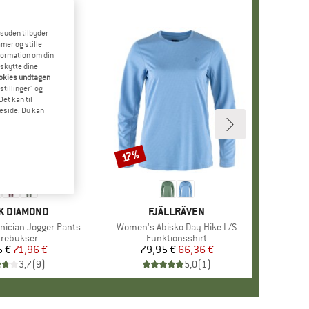
esuden tilbyder
mer og stille
formation om din
eskytte dine
ookies undtagen
stillinger" og
et kan til
meside. Du kan
17%
Rabat
KE
K DIAMOND
MÆRKE
FJÄLLRÄVEN
ician Jogger Pants
Artikel
Women's Abisko Day Hike L/S
duktgruppe
trebukser
Produktgruppe
Funktionsshirt
5 €
Pris
Nedsat pris
71,96 €
79,95 €
Pris
Nedsat pris
66,36 €
3,7
(
9
)
5,0
(
1
)