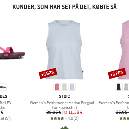
KUNDER, SOM HAR SET PÅ DET, KØBTE SÅ
til 62%
til 70%
Rabat
Rabat
MÆRKE
HOES
STOIC
Artikel
Artikel
rail EV
Women's PerformanceMerino BorgholmSt. Tank
Women's Performanc
gruppe
Produktgruppe
P
sko
Funktionsshirt
T
is
Pris
Nedsat pris
 €
29,95 €
fra
11,38 €
35,95 
,6
(
27
)
4,0
(
2
)