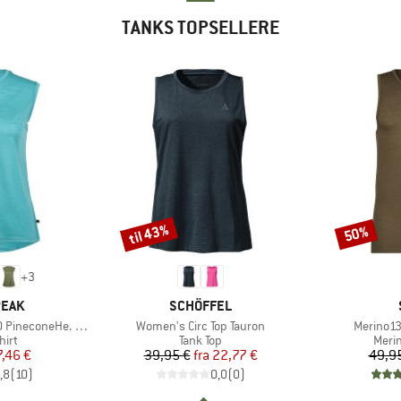
TANKS TOPSELLERE
til 43%
50%
Rabat
Rabat
+
3
MÆRKE
PEAK
SCHÖFFEL
Artikel
Artikel
oneHe. Loose Tank
Women's Circ Top Tauron
Merino13
gruppe
Produktgruppe
Prod
hirt
Tank Top
Meri
is
dsat pris
Pris
Nedsat pris
7,46 €
39,95 €
fra
22,77 €
49,9
,8
(
10
)
0,0
(
0
)