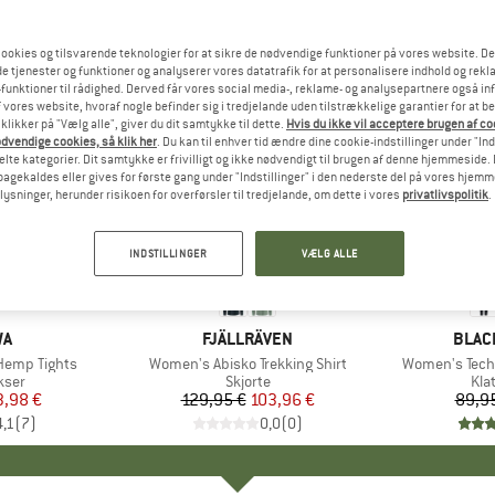
ookies og tilsvarende teknologier for at sikre de nødvendige funktioner på vores website. D
e tjenester og funktioner og analyserer vores datatrafik for at personalisere indhold og rekla
funktioner til rådighed. Derved får vores social media-, reklame- og analysepartnere også in
 vores website, hvoraf nogle befinder sig i tredjelande uden tilstrækkelige garantier for at b
 klikker på "Vælg alle", giver du dit samtykke til dette.
Hvis du ikke vil acceptere brugen af c
dvendige cookies, så klik her
. Du kan til enhver tid ændre dine cookie-indstillinger under "Ind
te kategorier. Dit samtykke er frivilligt og ikke nødvendigt til brugen af denne hjemmeside. D
lbagekaldes eller gives for første gang under "Indstillinger" i den nederste del på vores hjem
plysninger, herunder risikoen for overførsler til tredjelande, om dette i vores
privatlivspolitik
.
20%
20%
Rabat
Rabat
INDSTILLINGER
VÆLG ALLE
E
WA
MÆRKE
FJÄLLRÄVEN
MÆR
BLAC
Hemp Tights
Artikel
Women's Abisko Trekking Shirt
Artikel
Women's Techn
gruppe
kser
Produktgruppe
Skjorte
Pro
Kla
is
dsat pris
3,98 €
129,95 €
Pris
Nedsat pris
103,96 €
89,9
4,1
(
7
)
0,0
(
0
)