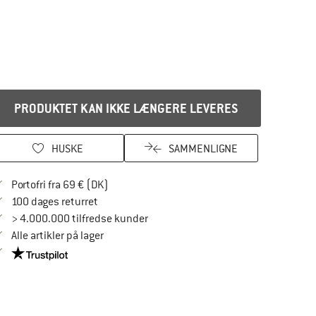
PRODUKTET KAN IKKE LÆNGERE LEVERES
HUSKE
SAMMENLIGNE
Find oplysninger om forsendelse her! Åbnes
Portofri fra 69 € (DK)
Gå til returretten her Åbnes i en infoboks
100 dages returret
> 4.000.000 tilfredse kunder
Alle artikler på lager
Vi er Trustpilot-certificeret - oplysningerne får du her