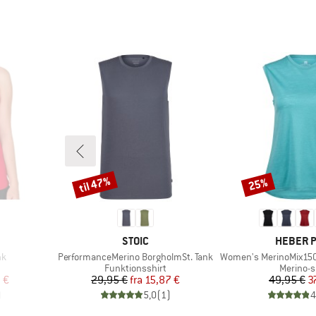
til 47%
25%
Rabat
Rabat
MÆRKE
MÆRKE
STOIC
HEBER 
Artikel
Artikel
nk
PerformanceMerino BorgholmSt. Tank
Women's MerinoMix150 Pinec
ppe
Produktgruppe
Produkt
Funktionsshirt
Merino-s
 pris
Pris
Nedsat pris
Pr
Ne
 €
29,95 €
fra
15,87 €
49,95 €
3
)
5,0
(
1
)
4