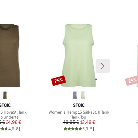
75%
25%
Rabat
Rabat
MÆRKE
MÆRKE
STOIC
STOIC
Artikel
5 HovaSt. Tank
Women's Hemp15 SälkaSt. II Tank
uktgruppe
Produktgruppe
no undertøj
Tank Top
Pris
Nedsat pris
Pris
Nedsat pris
5 €
24,98 €
49,95 €
12,49 €
4,6
(
8
)
5,0
(
5
)