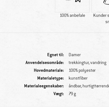
100% anbefale
Kunder s
sn
Egnet til:
Damer
Anvendelsesområde:
trekkingtur, vandring
Hovedmateriale:
100% polyester
Materialetype:
kunstfiber
Materialeegenskaber:
åndbar, hurtigttørrend
Vægt:
79 g