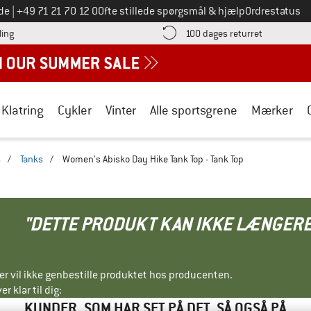
Ring til os på
de
|
+49 71 21 70 12 0
Ofte stillede spørgsmål & hjælp
Ordrestatus
Find betalingsoplysningerne her! Åbnes i en infoboks
Gå til retur
ling
100 dages returret
Klatring
Cykler
Vinter
Alle sportsgrene
Mærker
s
/
Tanks
/
Women's Abisko Day Hike Tank Top - Tank Top
"DETTE PRODUKT KAN IKKE LÆNGERE
ller vil ikke genbestille produktet hos producenten.
r klar til dig:
KUNDER, SOM HAR SET PÅ DET, SÅ OGSÅ PÅ