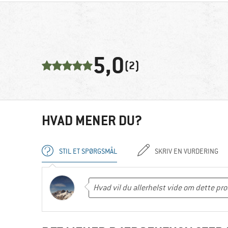
5,0
(2)
HVAD MENER DU?
STIL ET SPØRGSMÅL
SKRIV EN VURDERING