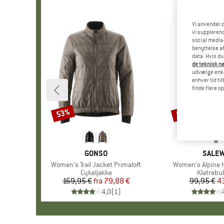
Vi anvender c
vi supplerend
social media-
benyttelse af
data. Hvis du
de teknisk nø
udvælge enkel
enhver tid ti
finde flere o
53%
56%
Rabat
Rabat
MÆRKE
GONSO
MÆRK
SALE
Artikel
Women's Trail Jacket Primaloft
Artikel
Women's Alpine 
Produktgruppe
Cykeljakke
Produkt
Klatrebu
169,95 €
fra
Pris
Nedsat pris
79,88 €
99,95 €
Pr
Ne
4
4,0
(
1
)