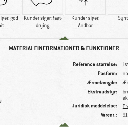
iger: god
Kunder siger: fast-
Kunder siger:
Synt
it
drying
Åndbar
MATERIALEINFORMATIONER & FUNKTIONER
Reference størrelse:
i s
Pasform:
no
Ærmelængde:
Æ
Ekstraudstyr:
br
s
e
Juridisk meddelelse:
Pr
Varenr.:
91