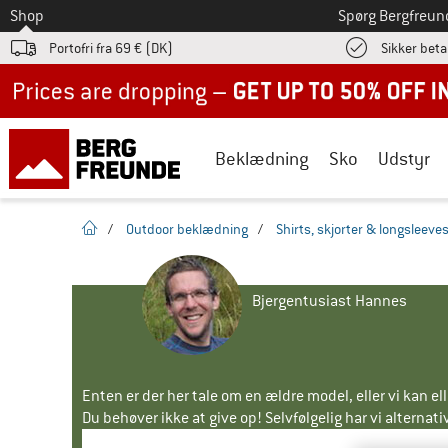
Til
Shop
Spørg Bergfreun
Portofri fra 69 € (DK)
Sikker beta
Up to 50% off now in our summer sale
Beklædning
Sko
Udstyr
Hjemmeside
/
Outdoor beklædning
/
Shirts, skjorter & longsleeve
Bjergentusiast Hannes
Enten er der her tale om en ældre model, eller vi kan e
Du behøver ikke at give op! Selvfølgelig har vi alternative