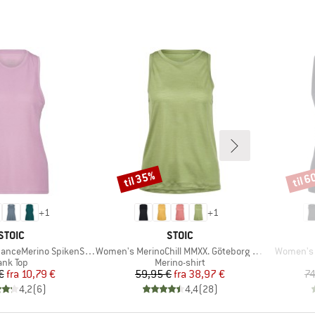
til 35%
til 
Rabat
Rabat
+
1
+
1
MÆRKE
MÆRKE
STOIC
STOIC
Artikel
Artikel
eMerino SpikenSt. Tank
Women's MerinoChill MMXX. Göteborg Tank
Women's 
roduktgruppe
Produktgruppe
ank Top
Merino-shirt
Pris
Nedsat pris
Pris
Nedsat pris
€
fra
10,79 €
59,95 €
fra
38,97 €
74
4,2
(
6
)
4,4
(
28
)