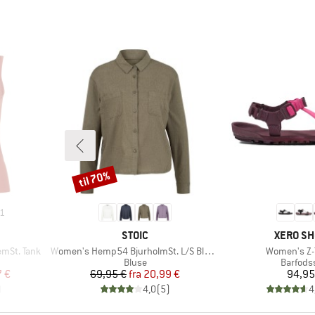
til 70%
Rabat
1
MÆRKE
MÆRKE
STOIC
XERO S
Artikel
Artikel
mSt. Tank
Women's Hemp54 BjurholmSt. L/S Blouse
Women's Z-T
e
Produktgruppe
Produkt
Bluse
Barfods
 pris
Pris
Nedsat pris
Pr
7 €
69,95 €
fra
20,99 €
94,95
)
4,0
(
5
)
4