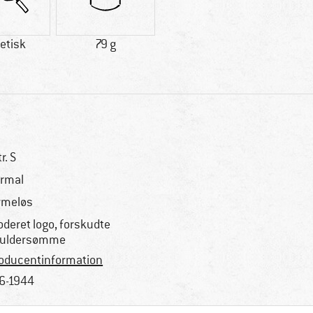
etisk
79 g
tr. S
rmal
rmeløs
oderet logo, forskudte
kuldersømme
oducentinformation
6-1944