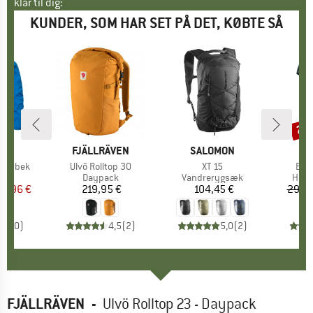
klar til dig:
KUNDER, SOM HAR SET PÅ DET, KØBTE SÅ
25
Raba
FEL
MÆRKE
FJÄLLRÄVEN
MÆRKE
SALOMON
M
L
 Lurbek
Artikel
Ulvö Rolltop 30
Artikel
XT 15
Arti
Ban
tgruppe
kke
Produktgruppe
Daypack
Produktgruppe
Vandrerygsæk
Prod
Hove
is
dsat pris
25,96 €
219,95 €
Pris
104,45 €
Pris
29,95
0,0
(
0
)
4,5
(
2
)
5,0
(
2
)
FJÄLLRÄVEN
-
Ulvö Rolltop 23 - Daypack