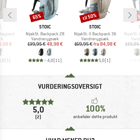
til 50%
til
65%
Rabat
Rabat
Raba
KE
MÆRKE
MÆRKE
C
STOIC
STOIC
Artikel
Artikel
Artikel
 Daypack
NijakSt. Backpack 28
NijakSt. II Backpack 36
NijakSt.
tgruppe
Produktgruppe
Produktgruppe
Prod
ck
Vandrerygsæk
Vandrerygsæk
Van
is
dsat pris
Pris
Nedsat pris
Pris
Nedsat pris
4,98 €
139,95 €
48,98 €
169,95 €
fra
84,98 €
119,95
4,8
(
5
)
4,0
(
11
)
5,0
(
1
)
VURDERINGSOVERSIGT
100%
5,0
(2)
anbefaler dette produkt