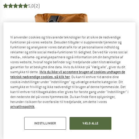
5,0
(2)
Vi anvender cookies og tilsvarende teknologier for at sikre de nødvendige
funktioner på vores website. Desuden tilbyder vi supplerende tjenester og
funktioner og analyserer vores datatrafik for at personalisere indhold og
reklamer og stille social media-funktioner til rådighed. Derved får vores social
media-, reklame- og analysepartnere også information om din benyttelse af
vores website, hvoraf nogle befinder sig i tredjelande uden tilstrækkelige
garantier for at beskytte dine data. Hvis du klikker på "Vælg alle", giver du dit
samtykke til dette.
Hvis du ikke vil acceptere brugen af cookies undtagen de
teknisk nødvendige cookies, så klik her
. Du kan til enhver tid ændre dine
cookie-indstillinger under "Indstillinger" og udvælge enkelte kategorier. Dit
samtykke er frivilligt og ikke nødvendigt til brugen af denne hjemmeside. Det
kan til enhver tid tilbagekaldes eller gives for første gang under "Indstillinger" i
den nederste del på vores hjemmeside. Du kan finde flere oplysninger,
herunder risikoen for overførsler til tredjelande, om dette i vores
privatlivspolitik
.
INDSTILLINGER
VÆLG ALLE