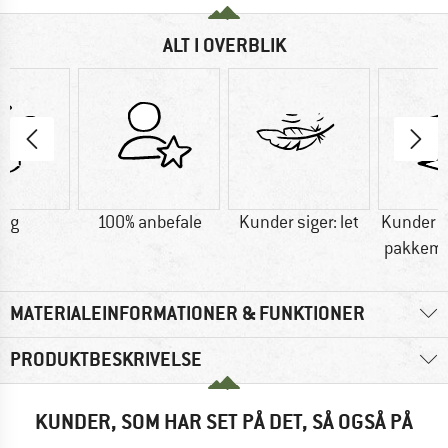
ALT I OVERBLIK
0 g
100% anbefale
Kunder siger: let
Kunder s
pakkemu
MATERIALEINFORMATIONER & FUNKTIONER
PRODUKTBESKRIVELSE
KUNDER, SOM HAR SET PÅ DET, SÅ OGSÅ PÅ