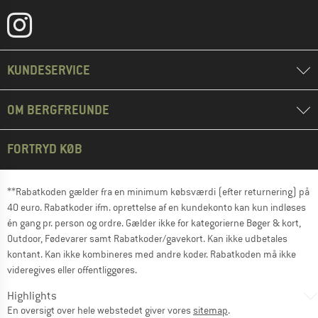
KUNDESERVICE
OM BERGFREUNDE
FORTRYD KØB
**Rabatkoden gælder fra en minimum købsværdi (efter returnering) på
40 euro. Rabatkoder ifm. oprettelse af en kundekonto kan kun indløses
én gang pr. person og ordre. Gælder ikke for kategorierne Bøger & kort,
Outdoor, Fødevarer samt Rabatkoder/gavekort. Kan ikke udbetales
kontant. Kan ikke kombineres med andre koder. Rabatkoden må ikke
videregives eller offentliggøres.
Highlights
En oversigt over hele webstedet giver vores
sitemap
.