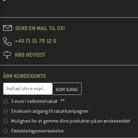
SEND EN MAIL TIL OS!
+49 71 21 70 12 0
KØB BEVIDST
ÅBN KUNDEKONTO
Indtast din e-mailadresse her, og opret i næste trin din kundekon
E-mail-adresse
5 euro i velkomstrabat **
Eksklusiv adgang til rabatkampagner
Mulighed for at gemme dine produkter på en ønskeseddel
Fødselsdagsoverraskelse