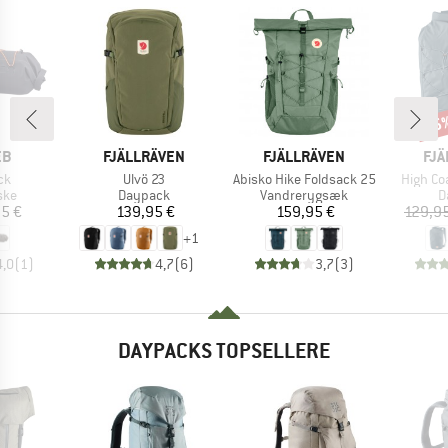
15
Raba
E
MÆRKE
MÆRKE
MÆ
EB
FJÄLLRÄVEN
FJÄLLRÄVEN
FJÄ
Artikel
Artikel
Artikel
ck
Ulvö 23
Abisko Hike Foldsack 25
High Co
gruppe
Produktgruppe
Produktgruppe
P
ske
Daypack
Vandrerygsæk
D
is
Pris
Pris
5 €
139,95 €
159,95 €
129,9
+
1
4,0
(
1
)
4,7
(
6
)
3,7
(
3
)
DAYPACKS TOPSELLERE