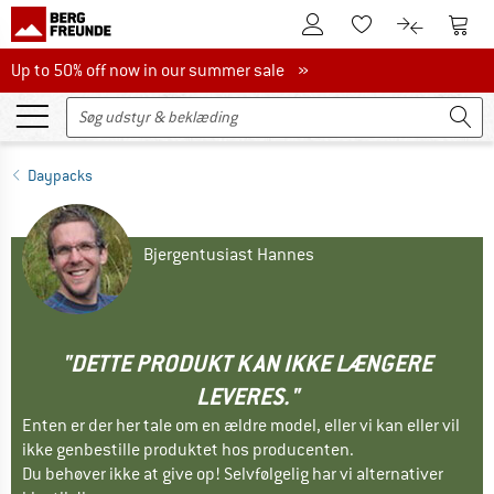
Til kundekontoen
Til 
Til huskesedlen.
Til produk
Up to 50% off now in our summer sale
Up to 50% off now in our summer sale »
Daypacks
Bjergentusiast Hannes
"DETTE PRODUKT KAN IKKE LÆNGERE
LEVERES."
Enten er der her tale om en ældre model, eller vi kan eller vil
ikke genbestille produktet hos producenten.
Du behøver ikke at give op! Selvfølgelig har vi alternativer