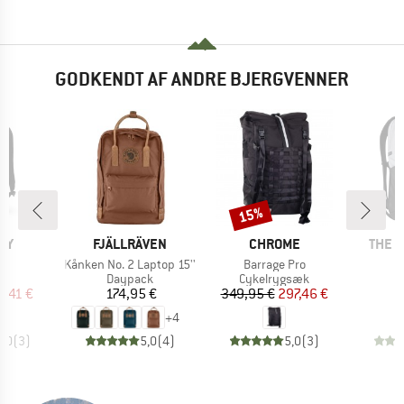
GODKENDT AF ANDRE BJERGVENNER
15%
Rabat
E
MÆRKE
MÆRKE
MÆRK
RY
FJÄLLRÄVEN
CHROME
THE 
Artikel
Artikel
14
Kånken No. 2 Laptop 15''
Barrage Pro
tgruppe
Produktgruppe
Produktgruppe
P
ck
Daypack
Cykelrygsæk
D
is
dsat pris
Pris
Pris
Nedsat pris
6,41 €
174,95 €
349,95 €
297,46 €
1
+
4
5,0
(
3
)
5,0
(
4
)
5,0
(
3
)