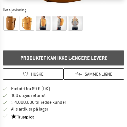
Detaljevisning
PRODUKTET KAN IKKE LÆNGERE LEVERES
HUSKE
SAMMENLIGNE
Find oplysninger om forsendelse her! Åb
Portofri fra 69 € (DK)
Gå til returretten her Åbnes i en infoboks
100 dages returret
> 4.000.000 tilfredse kunder
Alle artikler på lager
Vi er Trustpilot-certificeret - oplysningerne får du