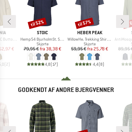
til 52%
til 57%
til
Rabat
Rabat
Raba
MÆRKE
MÆRKE
NIA
STOIC
HEBER PEAK
Artikel
Artikel
Artikel
uttondown
Hemp54 BjurholmSt. S/S Shirt
WillowHe. Trekking Shirt S/S
AntiMosquito 
uktgruppe
Produktgruppe
Produktgruppe
e
Skjorte
Skjorte
is
dsat pris
Pris
Nedsat pris
Pris
Nedsat pris
62,97 €
79,95 €
fra
38,38 €
59,95 €
fra
25,78 €
89,95 
5,0
(
2
)
4,8
(
17
)
4,4
(
8
)
GODKENDT AF ANDRE BJERGVENNER