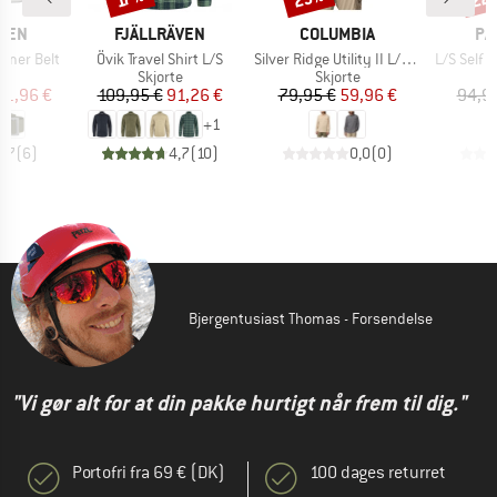
MÆRKE
MÆRKE
MÆ
ÄVEN
FJÄLLRÄVEN
COLUMBIA
PA
Artikel
Artikel
Artikel
mmer Belt
Övik Travel Shirt L/S
Silver Ridge Utility II L/S Shirt
L/S Self 
ktgruppe
Produktgruppe
Produktgruppe
r
Skjorte
Skjorte
is
dsat pris
Pris
Nedsat pris
Pris
Nedsat pris
31,96 €
109,95 €
91,26 €
79,95 €
59,96 €
94,9
+
1
3,7
(
6
)
4,7
(
10
)
0,0
(
0
)
Bjergentusiast Thomas - Forsendelse
"Vi gør alt for at din pakke hurtigt når frem til dig."
Portofri fra 69 € (DK)
100 dages returret