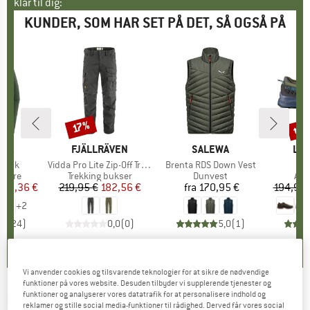
klar til dig:
KUNDER, SOM HAR SET PÅ DET, SÅ OGSÅ PÅ
til
17%
Rabat
Raba
NIA
MÆRKE
FJÄLLRÄVEN
MÆRKE
SALEWA
MÆ
LA 
 Neck
Artikel
Vidda Pro Lite Zip-Off Trousers
Artikel
Brenta RDS Down Vest
A
T
ruppe
atere
Produktgruppe
Trekking bukser
Produktgruppe
Dunvest
Pro
App
is
dsat pris
101,36 €
219,95 €
Pris
Nedsat pris
182,56 €
fra
170,95 €
Pris
194,95 
+
2
,7
(
24
)
0,0
(
0
)
5,0
(
1
)
Vi anvender cookies og tilsvarende teknologier for at sikre de nødvendige
funktioner på vores website. Desuden tilbyder vi supplerende tjenester og
funktioner og analyserer vores datatrafik for at personalisere indhold og
FJÄLLRÄVEN
-
Keb Trek Shirt LS - Skjorte
reklamer og stille social media-funktioner til rådighed. Derved får vores social