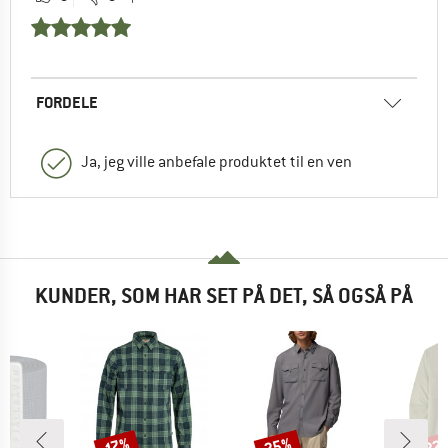
FORDELE
Ja, jeg ville anbefale produktet til en ven
KUNDER, SOM HAR SET PÅ DET, SÅ OGSÅ PÅ
25%
22
Rabat
Rabat
Raba
17%