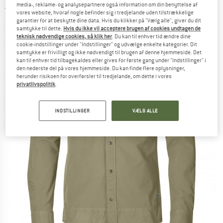
media-, reklame- og analysepartnere også information om din benyttelse af
5,0
(1)
vores website, hvoraf nogle befinder sig i tredjelande uden tilstrækkelige
garantier for at beskytte dine data. Hvis du klikker på "Vælg alle", giver du dit
samtykke til dette.
Hvis du ikke vil acceptere brugen af cookies undtagen de
teknisk nødvendige cookies, så klik her
. Du kan til enhver tid ændre dine
cookie-indstillinger under "Indstillinger" og udvælge enkelte kategorier. Dit
samtykke er frivilligt og ikke nødvendigt til brugen af denne hjemmeside. Det
kan til enhver tid tilbagekaldes eller gives for første gang under "Indstillinger" i
den nederste del på vores hjemmeside. Du kan finde flere oplysninger,
herunder risikoen for overførsler til tredjelande, om dette i vores
privatlivspolitik
.
INDSTILLINGER
VÆLG ALLE