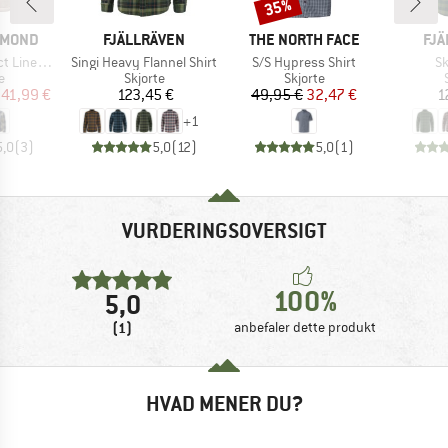
35%
Rabat
MÆRKE
MÆRKE
MÆ
AMOND
FJÄLLRÄVEN
THE NORTH FACE
FJÄ
Artikel
Artikel
Ar
d Flannel
Singi Heavy Flannel Shirt
S/S Hypress Shirt
Sk
ktgruppe
Produktgruppe
Produktgruppe
e
Skjorte
Skjorte
is
dsat pris
Pris
Pris
Nedsat pris
41,99 €
123,45 €
49,95 €
32,47 €
1
+
1
5,0
(
3
)
5,0
(
12
)
5,0
(
1
)
VURDERINGSOVERSIGT
100%
5,0
(1)
anbefaler dette produkt
HVAD MENER DU?