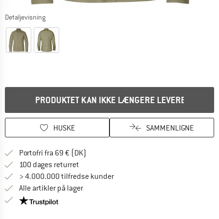
Detaljevisning
PRODUKTET KAN IKKE LÆNGERE LEVERES
HUSKE
SAMMENLIGNE
Find oplysninger om forsendelse her! Åb
Portofri fra 69 € (DK)
Gå til returretten her Åbnes i en infoboks
100 dages returret
> 4.000.000 tilfredse kunder
Alle artikler på lager
Vi er Trustpilot-certificeret - oplysningerne får du