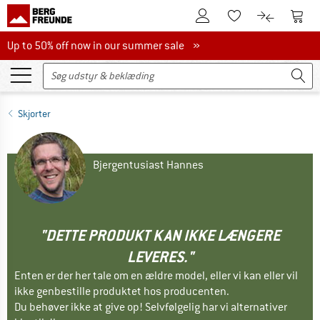
Til kundekontoen
Til 
Til huskesedlen.
Til produk
Up to 50% off now in our summer sale
Up to 50% off now in our summer sale »
Skjorter
Bjergentusiast Hannes
"DETTE PRODUKT KAN IKKE LÆNGERE
LEVERES."
Enten er der her tale om en ældre model, eller vi kan eller vil
ikke genbestille produktet hos producenten.
Du behøver ikke at give op! Selvfølgelig har vi alternativer