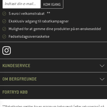
Indtast din e-mailadresse her, og opret i næste trin din kundekon
E-mail-adresse
5 euro i velkomstrabat **
Eksklusiv adgang til rabatkampagner
Mulighed for at gemme dine produkter på en ønskeseddel
Fødselsdagsoverraskelse
KUNDESERVICE
OM BERGFREUNDE
FORTRYD KØB
**Rabatkoden gælder fra en minimum købsværdi (efter returnering) på