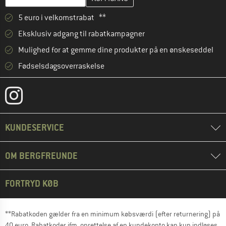
5 euro i velkomstrabat **
Eksklusiv adgang til rabatkampagner
Mulighed for at gemme dine produkter på en ønskeseddel
Fødselsdagsoverraskelse
KUNDESERVICE
OM BERGFREUNDE
FORTRYD KØB
**Rabatkoden gælder fra en minimum købsværdi (efter returnering) på
40 euro. Rabatkoder ifm. oprettelse af en kundekonto kan kun indløses