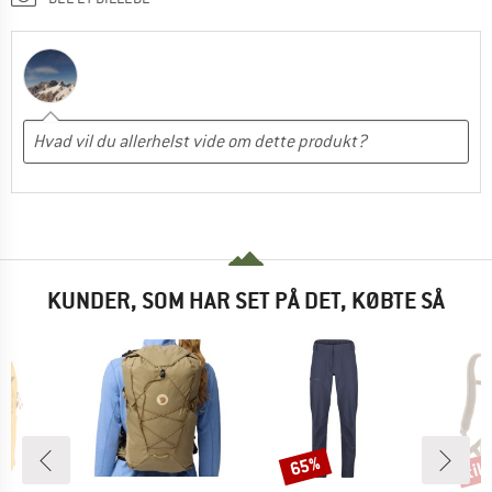
KUNDER, SOM HAR SET PÅ DET, KØBTE SÅ
til
65%
Rabat
Raba