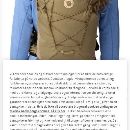
Vi anvender cookies og tilsvarende teknologier for at sikre de nødvendige
Detaljevisning
funktioner på vores website. Desuden tilbyder vi supplerende tjenester og
funktioner og analyserer vores datatrafik for at personalisere indhold og
reklamer og stille social media-funktioner til rådighed. Derved får vores social
media-, reklame- og analysepartnere også information om din benyttelse af
vores website, hvoraf nogle befinder sig i tredjelande uden tilstrækkelige
garantier for at beskytte dine data. Hvis du klikker på "Vælg alle", giver du dit
samtykke til dette.
Hvis du ikke vil acceptere brugen af cookies undtagen de
teknisk nødvendige cookies, så klik her
. Du kan til enhver tid ændre dine
Pris:
179,95
€
inkl. moms.
cookie-indstillinger under "Indstillinger" og udvælge enkelte kategorier. Dit
~
KR
1.345,22
samtykke er frivilligt og ikke nødvendigt til brugen af denne hjemmeside. Det
Danmark. Oplysninger om forsendelse
Gratis forsendelse
(DK)
kan til enhver tid tilbagekaldes eller gives for første gang under "Indstillinger" i
den nederste del på vores hjemmeside. Du kan finde flere oplysninger,