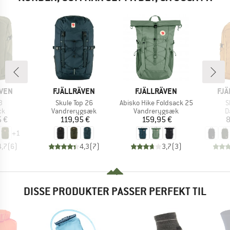
MÆRKE
MÆRKE
MÆ
ÄVEN
FJÄLLRÄVEN
FJÄLLRÄVEN
FJÄ
Artikel
Artikel
A
3
Skule Top 26
Abisko Hike Foldsack 25
S
tgruppe
Produktgruppe
Produktgruppe
P
ck
Vandrerygsæk
Vandrerygsæk
D
is
Pris
Pris
5 €
119,95 €
159,95 €
8
+
1
4,7
(
6
)
4,3
(
7
)
3,7
(
3
)
DISSE PRODUKTER PASSER PERFEKT TIL