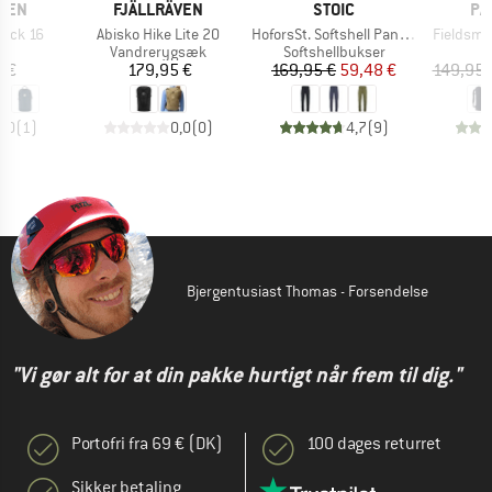
MÆRKE
MÆRKE
MÆ
ÄVEN
FJÄLLRÄVEN
STOIC
PA
Artikel
Artikel
Artikel
pack 16
Abisko Hike Lite 20
HoforsSt. Softshell Pants Light
Fieldsmit
tgruppe
Produktgruppe
Produktgruppe
P
ck
Vandrerygsæk
Softshellbukser
D
is
Pris
Pris
Nedsat pris
 €
179,95 €
169,95 €
59,48 €
149,95 
5,0
(
1
)
0,0
(
0
)
4,7
(
9
)
Bjergentusiast Thomas - Forsendelse
"Vi gør alt for at din pakke hurtigt når frem til dig."
Portofri fra 69 € (DK)
100 dages returret
Sikker betaling