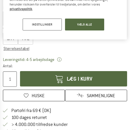
herunder risikoen for overførsler til tredjelande, om dette i vores
Farve:
Clay
privatlivspolitik
.
INDSTILLINGER
VÆLG ALLE
Vælg en størrelse:
S/M
M/L
Størrelsestabel
Linket åbnes i en infoboks og indehol
Leveringstid: 4-5 arbejdsdage
Antal:
LÆG I KURV
HUSKE
SAMMENLIGNE
Find oplysninger om forsendelse her! Åb
Portofri fra 69 € (DK)
Gå til returretten her Åbnes i en infoboks
100 dages returret
> 4.000.000 tilfredse kunder