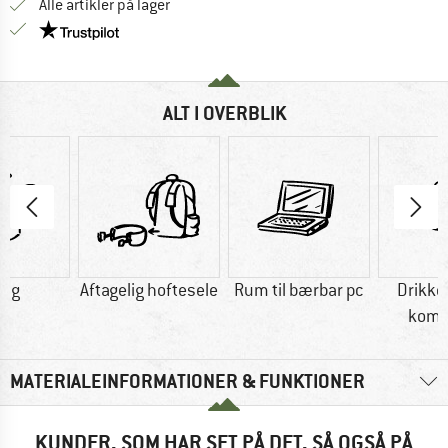
Alle artikler på lager
Vi er Trustpilot-certificeret - oplysningerne får du
ALT I OVERBLIK
0 g
Aftagelig hoftesele
Rum til bærbar pc
Drikk
komp
MATERIALEINFORMATIONER & FUNKTIONER
KUNDER, SOM HAR SET PÅ DET, SÅ OGSÅ PÅ