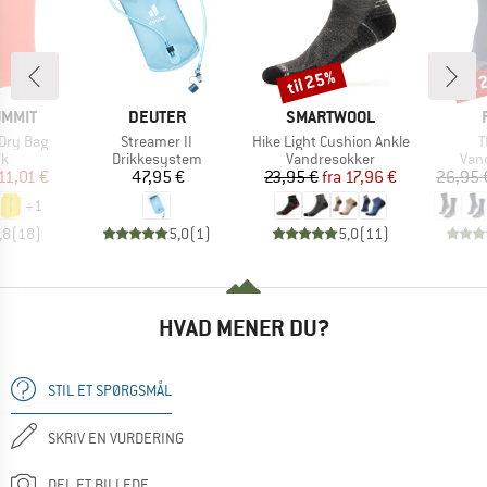
til 25%
til
Rabat
Raba
MÆRKE
MÆRKE
UMMIT
DEUTER
SMARTWOOL
Artikel
Artikel
A
Dry Bag
Streamer II
Hike Light Cushion Ankle
T
ktgruppe
Produktgruppe
Produktgruppe
Pro
k
Drikkesystem
Vandresokker
Van
is
dsat pris
Pris
Pris
Nedsat pris
11,01 €
47,95 €
23,95 €
fra
17,96 €
26,95 
+
1
,8
(
18
)
5,0
(
1
)
5,0
(
11
)
HVAD MENER DU?
STIL ET SPØRGSMÅL
SKRIV EN VURDERING
DEL ET BILLEDE