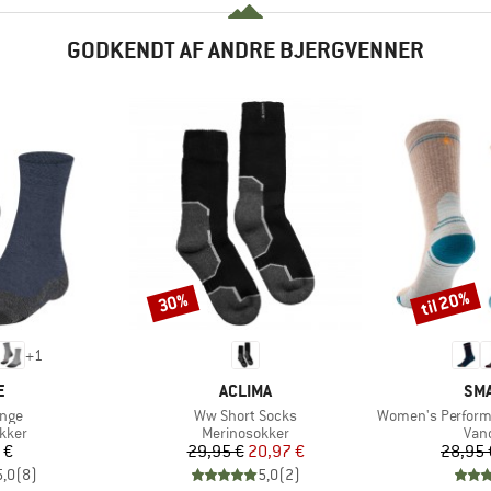
GODKENDT AF ANDRE BJERGVENNER
til 20%
30%
Rabat
Rabat
+
1
KE
MÆRKE
MÆ
E
ACLIMA
SM
Artikel
Artikel
ange
Ww Short Socks
Women's Performance
ruppe
Produktgruppe
Pro
kker
Merinosokker
Van
is
Pris
Nedsat pris
 €
29,95 €
20,97 €
28,95 
5,0
(
8
)
5,0
(
2
)