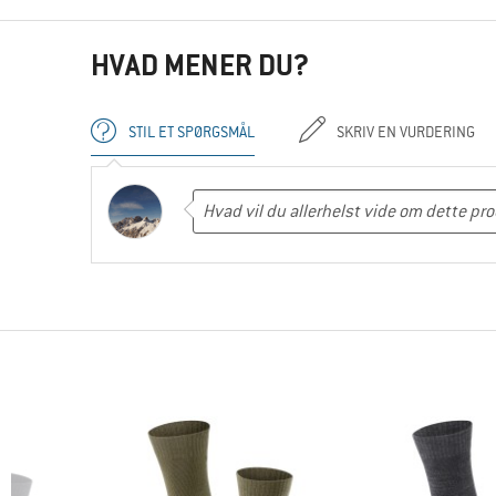
HVAD MENER DU?
STIL ET SPØRGSMÅL
SKRIV EN VURDERING