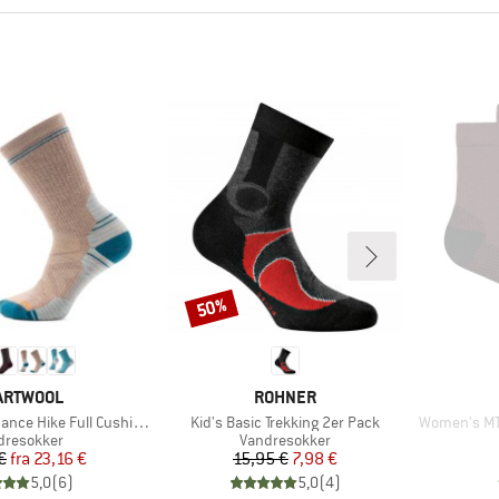
50%
Rabat
RKE
MÆRKE
ARTWOOL
ROHNER
Artikel
Artikel
 Hike Full Cushion Crew
Kid's Basic Trekking 2er Pack
Women's MTN
duktgruppe
Produktgruppe
dresokker
Vandresokker
Pris
Nedsat pris
Pris
Nedsat pris
€
fra
23,16 €
15,95 €
7,98 €
5,0
(
6
)
5,0
(
4
)