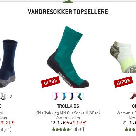
VANDRESOKKER TOPSELLERE
til 30%
til 20%
Rabat
Rabat
+
3
KE
MÆRKE
M
E
TROLLKIDS
O
Artikel
Artikel
ol
Kids Trekking Mid Cut Socks II 2-Pack
Women's A
ruppe
Produktgruppe
Pro
kker
Vandresokker
Mer
is
dsat pris
Pris
Nedsat pris
20,21 €
12,95 €
fra
9,07 €
21,95 
,8
(
24
)
4,8
(
26
)