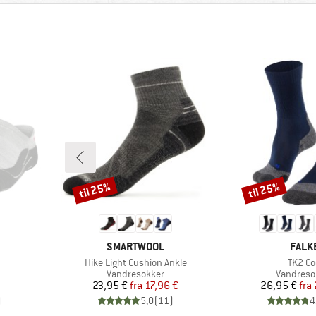
til 25%
til 25%
Rabat
Rabat
MÆRKE
MÆR
SMARTWOOL
FALK
Artikel
Artikel
Hike Light Cushion Ankle
TK2 Co
e
Produktgruppe
Produktg
Vandresokker
Vandreso
Pris
Nedsat pris
Pr
Ne
23,95 €
fra
17,96 €
26,95 €
fra
)
5,0
(
11
)
4