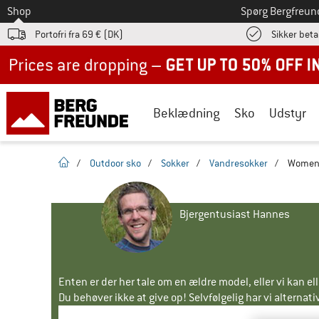
Til
Shop
Spørg Bergfreun
Portofri fra 69 € (DK)
Sikker beta
Up to 50% off now in our summer sale
Beklædning
Sko
Udstyr
Hjemmeside
/
Outdoor sko
/
Sokker
/
Vandresokker
/
Women'
Bjergentusiast Hannes
Enten er der her tale om en ældre model, eller vi kan e
Du behøver ikke at give op! Selvfølgelig har vi alternative