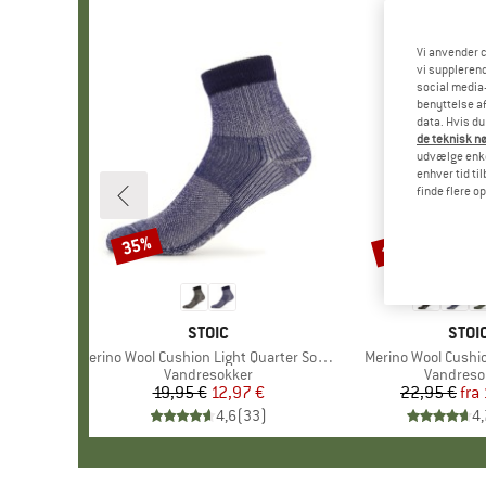
Vi anvender c
vi supplerend
social media-
benyttelse af
data. Hvis du
de teknisk nø
udvælge enkel
enhver tid ti
finde flere o
til 35%
35%
Rabat
Rabat
MÆRKE
STOIC
MÆR
STOI
Artikel
Merino Wool Cushion Light Quarter Socks
Artikel
Merino Wool Cushio
Produktgruppe
Vandresokker
Produktg
Vandreso
19,95 €
Pris
Nedsat pris
12,97 €
22,95 €
fra
Pr
Ne
4,6
(
33
)
4,