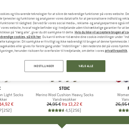
ookies og tilsvarende teknologier for at sikre de nødvendige funktioner på vores website. D
e tjenester og funktioner og analyserer vores datatrafik for at personalisere indhold og rekla
funktioner til rådighed. Derved får vores social media-, reklame- og analysepartnere også in
 vores website, hvoraf nogle befinder sig i tredjelande uden tilstrækkelige garantier for at b
 klikker på "Vælg alle", giver du dit samtykke til dette.
Hvis du ikke vil acceptere brugen af c
dvendige cookies, så klik her
. Du kan til enhver tid ændre dine cookie-indstillinger under "Ind
te kategorier. Dit samtykke er frivilligt og ikke nødvendigt til brugen af denne hjemmeside. D
lbagekaldes eller gives for første gang under "Indstillinger" i den nederste del på vores hjem
plysninger, herunder risikoen for overførsler til tredjelande, om dette i vores
privatlivspolitik
.
til 47%
til 25%
Rabat
Rabat
INDSTILLINGER
VÆLG ALLE
KE
C
MÆRKE
STOIC
n Light Socks
Artikel
Merino Wool Cushion Heavy Socks
Artikel
Women'
ruppe
kker
Produktgruppe
Vandresokker
Pro
Van
is
dsat pris
14,92 €
24,95 €
fra
Pris
Nedsat pris
13,22 €
26,95 
7
(
252
)
4,5
(
256
)