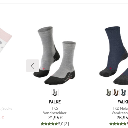
MÆRKE
MÆR
FALKE
FALK
Artikel
Artikel
ng Socks
TK5
TK2 Mel
e
Produktgruppe
Produktg
Vandresokker
Vandreso
 pris
Pris
Pr
 €
24,95 €
26,95
)
5,0
(
2
)