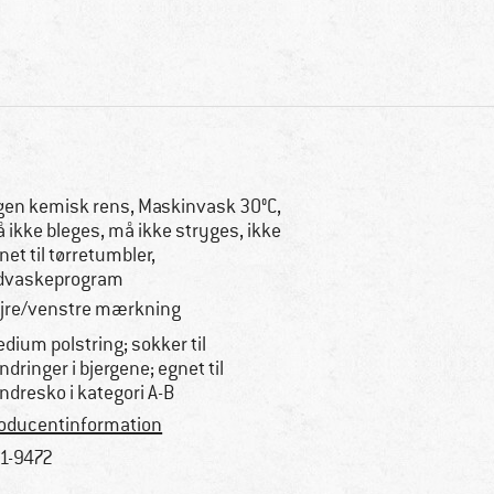
gen kemisk rens, Maskinvask 30°C,
 ikke bleges, må ikke stryges, ikke
net til tørretumbler,
dvaskeprogram
jre/venstre mærkning
dium polstring; sokker til
ndringer i bjergene; egnet til
ndresko i kategori A-B
oducentinformation
1-9472