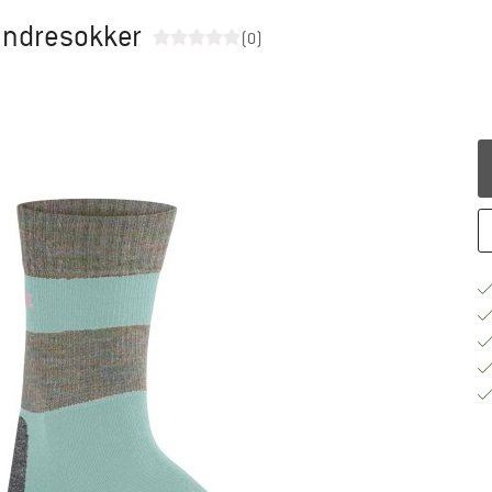
andresokker
(0)