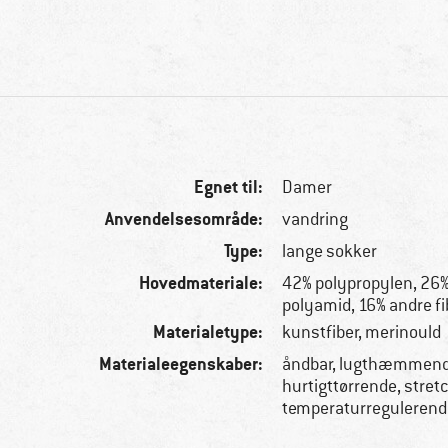
Egnet til:
Damer
Anvendelsesområde:
vandring
Type:
lange sokker
Hovedmateriale:
42% polypropylen, 26%
polyamid, 16% andre fi
Materialetype:
kunstfiber, merinould
Materialeegenskaber:
åndbar, lugthæmmend
hurtigttørrende, stret
temperaturregulerend