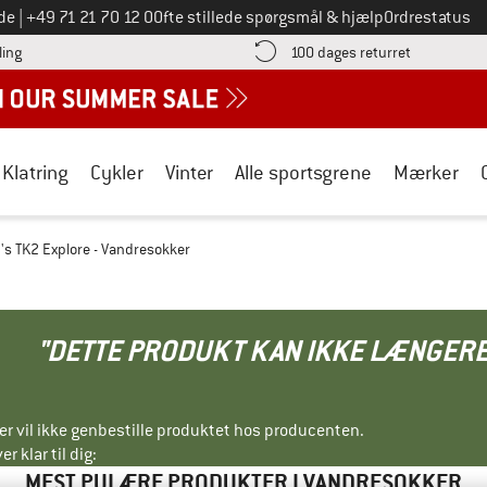
Ring til os på
de
|
+49 71 21 70 12 0
Ofte stillede spørgsmål & hjælp
Ordrestatus
Find betalingsoplysningerne her! Åbnes i en infoboks
Gå til retur
ling
100 dages returret
Klatring
Cykler
Vinter
Alle sportsgrene
Mærker
s TK2 Explore - Vandresokker
"DETTE PRODUKT KAN IKKE LÆNGERE
ller vil ikke genbestille produktet hos producenten.
r klar til dig:
MEST PULÆRE PRODUKTER I VANDRESOKKER