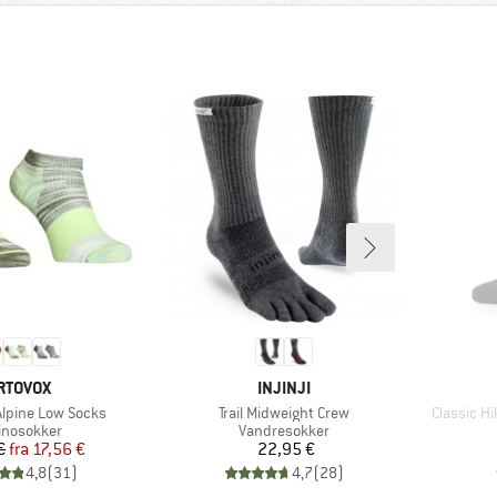
ÆRKE
MÆRKE
RTOVOX
INJINJI
Artikel
Artikel
lpine Low Socks
Trail Midweight Crew
Classic H
duktgruppe
Produktgruppe
inosokker
Vandresokker
Pris
Nedsat pris
Pris
€
fra
17,56 €
22,95 €
4,8
(
31
)
4,7
(
28
)