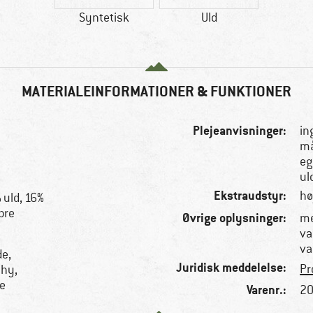
Syntetisk
Uld
MATERIALEINFORMATIONER & FUNKTIONER
Plejeanvisninger:
in
må
eg
ul
Ekstraudstyr:
hø
 uld, 16%
bre
Øvrige oplysninger:
me
va
va
e,
Juridisk meddelelse:
Pr
chy,
e
Varenr.:
20