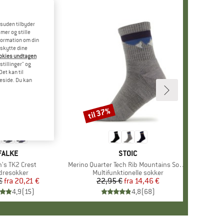
esuden tilbyder
mer og stille
formation om din
eskytte dine
ookies undtagen
stillinger" og
et kan til
meside. Du kan
til 37%
Rabat
+
5
MÆRKE
FALKE
MÆRKE
STOIC
s TK2 Crest
Artikel
Merino Quarter Tech Rib Mountains Socks
duktgruppe
dresokker
Produktgruppe
Multifunktionelle sokker
€
fra
Pris
Nedsat pris
20,21 €
22,95 €
fra
Pris
Nedsat pris
14,46 €
4,9
(
15
)
4,8
(
68
)