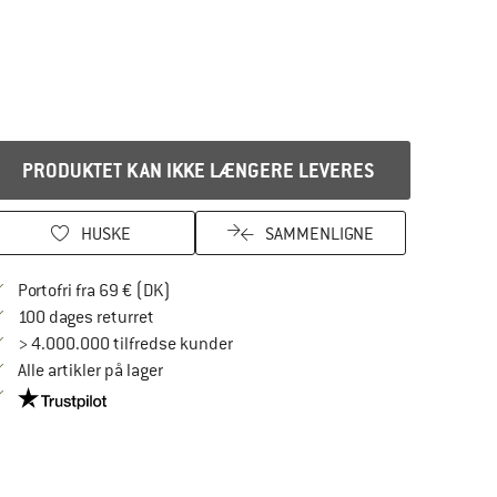
PRODUKTET KAN IKKE LÆNGERE LEVERES
HUSKE
SAMMENLIGNE
Find oplysninger om forsendelse her! Åbnes
Portofri fra 69 € (DK)
Gå til returretten her Åbnes i en infoboks
100 dages returret
> 4.000.000 tilfredse kunder
Alle artikler på lager
Vi er Trustpilot-certificeret - oplysningerne får du her