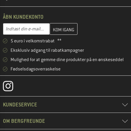
ÅBN KUNDEKONTO
Indtast din e-mailadresse her, og opret i næste trin din kundekon
E-mail-adresse
5 euro i velkomstrabat **
Eksklusiv adgang til rabatkampagner
Mulighed for at gemme dine produkter på en ønskeseddel
Fødselsdagsoverraskelse
KUNDESERVICE
OM BERGFREUNDE