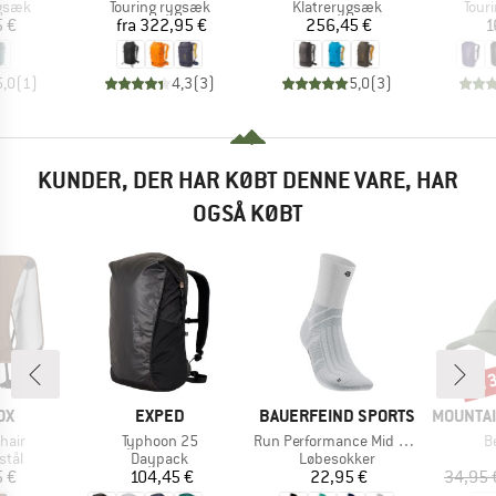
ruppe
Produktgruppe
Produktgruppe
Prod
gsæk
Touring rygsæk
Klatrerygsæk
Tour
is
Pris
Pris
5 €
fra
322,95 €
256,45 €
1
5,0
(
1
)
4,3
(
3
)
5,0
(
3
)
KUNDER, DER HAR KØBT DENNE VARE, HAR
OGSÅ KØBT
til
Raba
E
MÆRKE
MÆRKE
MÆRKE
OX
EXPED
BAUERFEIND SPORTS
MOUNTAI
Artikel
Artikel
Ar
hair
Typhoon 25
Run Performance Mid Cut Socks
B
gruppe
Produktgruppe
Produktgruppe
stål
Daypack
Løbesokker
is
Pris
Pris
5 €
104,45 €
22,95 €
34,95 