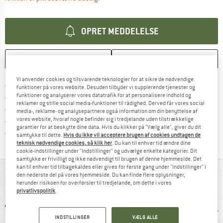
OPRET MEDDELELSE
HUSKE
SAMMENLIGNE
Vi anvender cookies og tilsvarende teknologier for at sikre de nødvendige
Find oplysninger om forsendelse her! Åb
Portofri fra 69 € (DK)
funktioner på vores website. Desuden tilbyder vi supplerende tjenester og
funktioner og analyserer vores datatrafik for at personalisere indhold og
Gå til returretten her Åbnes i en infoboks
100 dages returret
reklamer og stille social media-funktioner til rådighed. Derved får vores social
> 4.000.000 tilfredse kunder
media-, reklame- og analysepartnere også information om din benyttelse af
vores website, hvoraf nogle befinder sig i tredjelande uden tilstrækkelige
Alle artikler på lager
garantier for at beskytte dine data. Hvis du klikker på "Vælg alle", giver du dit
Vi er Trustpilot-certificeret - oplysningerne får du
samtykke til dette.
Hvis du ikke vil acceptere brugen af cookies undtagen de
teknisk nødvendige cookies, så klik her
. Du kan til enhver tid ændre dine
cookie-indstillinger under "Indstillinger" og udvælge enkelte kategorier. Dit
samtykke er frivilligt og ikke nødvendigt til brugen af denne hjemmeside. Det
kan til enhver tid tilbagekaldes eller gives for første gang under "Indstillinger" i
ALT I OVERBLIK
den nederste del på vores hjemmeside. Du kan finde flere oplysninger,
herunder risikoen for overførsler til tredjelande, om dette i vores
privatlivspolitik
.
INDSTILLINGER
VÆLG ALLE