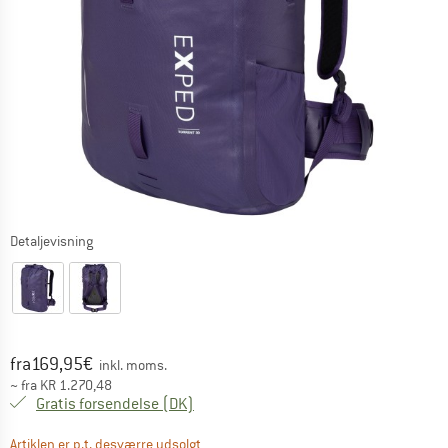
Detaljevisning
Pris:
fra
169,95
€
inkl. moms.
~
fra
KR
1.270,48
Danmark. Oplysninger om forsendelse
Gratis forsendelse
(DK)
Linket åbnes i en infoboks og indeholder 
Artiklen er p.t. desværre udsolgt