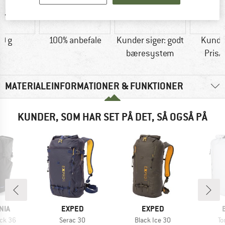
0 g
100% anbefale
Kunder siger: godt
Kunder
bæresystem
Pris/
MATERIALEINFORMATIONER & FUNKTIONER
KUNDER, SOM HAR SET PÅ DET, SÅ OGSÅ PÅ
MÆRKE
MÆRKE
NIA
EXPED
EXPED
Artikel
Artikel
Ar
ack 36
Serac 30
Black Ice 30
To