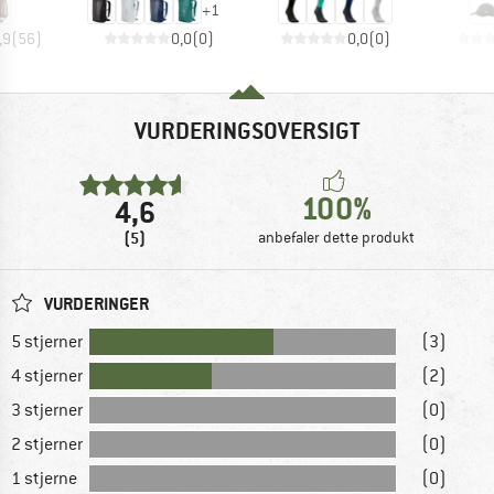
+
1
,9
(
56
)
0,0
(
0
)
0,0
(
0
)
VURDERINGSOVERSIGT
100%
4,6
(5)
anbefaler dette produkt
VURDERINGER
5 stjerner
(3)
4 stjerner
(2)
3 stjerner
(0)
2 stjerner
(0)
1 stjerne
(0)