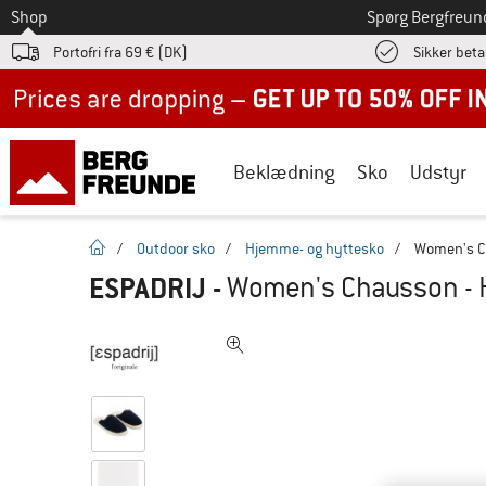
Til
Shop
Spørg Bergfreun
Portofri fra 69 € (DK)
Sikker beta
Up to 50% off now in our summer sale
Beklædning
Sko
Udstyr
Hjemmeside
/
Outdoor sko
/
Hjemme- og hyttesko
/
Women's C
ESPADRIJ
-
Women's Chausson -