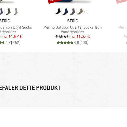
+
1
MÆRKE
MÆRKE
STOIC
STOIC
Artikel
Artike
Cushion Light Socks
Merino Outdoor Quarter Socks Tech
Meri
duktgruppe
Produktgruppe
dresokker
Vandresokker
Pris
Nedsat pris
Pris
Nedsat pris
€
fra
14,92 €
19,95 €
fra
11,37 €
1
4,7
(
252
)
4,8
(
103
)
EFALER DETTE PRODUKT