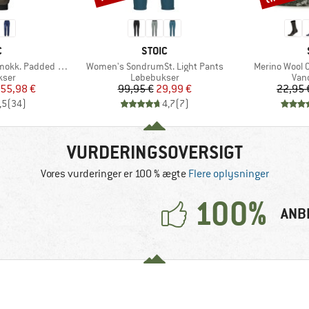
KE
MÆRKE
C
STOIC
Artikel
Artikel
k. Padded Pants
Women's SondrumSt. Light Pants
Merino Wool 
gruppe
Produktgruppe
Pro
kser
Løbebukser
Van
is
dsat pris
Pris
Nedsat pris
55,98 €
99,95 €
29,99 €
22,95 
,5
(
34
)
4,7
(
7
)
VURDERINGSOVERSIGT
Vores vurderinger er 100 % ægte
Flere oplysninger
100%
ANB