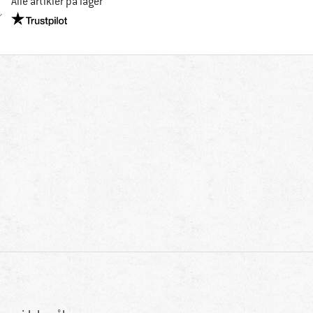
Alle artikler på lager
Vi er Trustpilot-certificeret - oplysningerne får du her