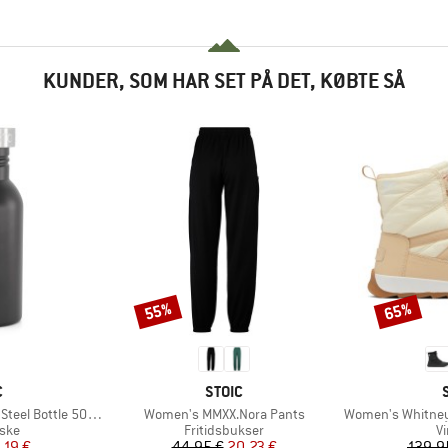
KUNDER, SOM HAR SET PÅ DET, KØBTE SÅ
55%
65%
Rabat
Rabat
KE
MÆRKE
C
STOIC
Artikel
Artikel
eel Bottle 500ml
Women's MMXX.Nora Pants
Women's Whitney II
gruppe
Produktgruppe
P
aske
Fritidsbukser
V
is
dsat pris
Pris
Nedsat pris
,19 €
44,95 €
20,23 €
139,9