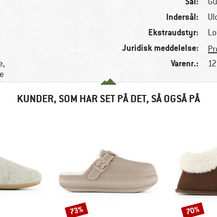
Sål:
Gu
Indersål:
Ul
Ekstraudstyr:
Lo
Juridisk meddelelse:
Pr
Varenr.:
e,
12
e
KUNDER, SOM HAR SET PÅ DET, SÅ OGSÅ PÅ
73%
70%
Rabat
Rabat