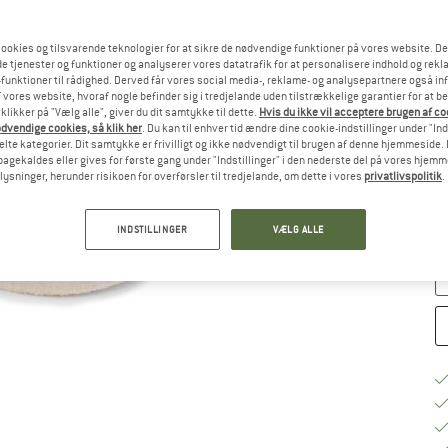
ookies og tilsvarende teknologier for at sikre de nødvendige funktioner på vores website. D
Væ
e tjenester og funktioner og analyserer vores datatrafik for at personalisere indhold og rekla
funktioner til rådighed. Derved får vores social media-, reklame- og analysepartnere også in
 vores website, hvoraf nogle befinder sig i tredjelande uden tilstrækkelige garantier for at b
 klikker på "Vælg alle", giver du dit samtykke til dette.
Hvis du ikke vil acceptere brugen af c
dvendige cookies, så klik her
. Du kan til enhver tid ændre dine cookie-indstillinger under "Ind
te kategorier. Dit samtykke er frivilligt og ikke nødvendigt til brugen af denne hjemmeside. D
S
lbagekaldes eller gives for første gang under "Indstillinger" i den nederste del på vores hjem
plysninger, herunder risikoen for overførsler til tredjelande, om dette i vores
privatlivspolitik
.
Le
An
INDSTILLINGER
VÆLG ALLE