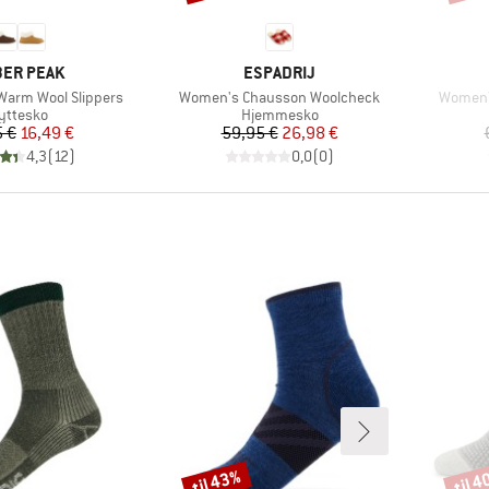
RKE
MÆRKE
ER PEAK
ESPADRIJ
Artikel
Artikel
arm Wool Slippers
Women's Chausson Woolcheck
Women'
roduktgruppe
Produktgruppe
yttesko
Hjemmesko
Pris
Nedsat pris
Pris
Nedsat pris
5 €
16,49 €
59,95 €
26,98 €
4,3
(
12
)
0,0
(
0
)
til 43%
til 
Rabat
Rabat