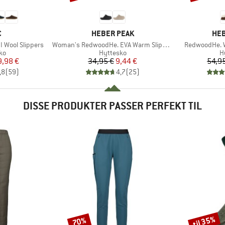
KE
MÆRKE
MÆ
C
HEBER PEAK
HEB
Artikel
Artikel
 Wool Slippers
Woman's RedwoodHe. EVA Warm Slippers
RedwoodHe. W
tgruppe
Produktgruppe
P
ko
Hyttesko
H
is
dsat pris
Pris
Nedsat pris
9,98 €
34,95 €
9,44 €
54,9
,8
(
59
)
4,7
(
25
)
DISSE PRODUKTER PASSER PERFEKT TIL
til 35%
70%
Rabat
Rabat