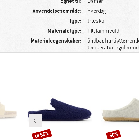
Egnet til:
Damer
Anvendelsesområde:
hverdag
Type:
træsko
Materialetype:
filt, lammeuld
Materialeegenskaber:
åndbar, hurtigttørrend
temperaturregulerend
til 55%
50%
Rabat
Rabat