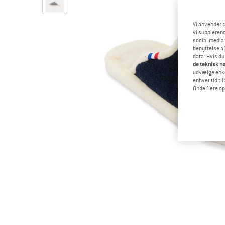
Vi anvender c
vi supplerend
social media-
benyttelse af
data. Hvis du
de teknisk nø
udvælge enkel
enhver tid ti
finde flere o