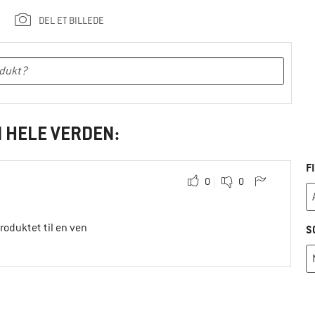
DEL ET BILLEDE
I HELE VERDEN:
F
0
0
produktet til en ven
S