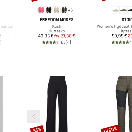
+
6
MÆRKE
MÆR
FREEDOM MOSES
STOI
Artikel
Artikel
 Sandal
Kush
Women's HyddaSt. II
ppe
Produktgruppe
Produk
Hyttesko
Hyttes
 pris
Pris
Nedsat pris
Pr
Ne
€
49,95 €
fra
23,38 €
59,95 €
2
)
4,3
(
4
)
4
til 60%
55%
Rabat
Rabat