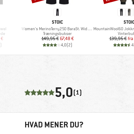
MÆRKE
MÆR
STOIC
STOI
Artikel
Artikel
owel
Women's MerinoTerry250 BaraSt. Wide Pants
MountainWool60 Jokkmok
Produktgruppe
Produkt
æde
Træningsbukser
Vinterbu
 pris
Pris
Nedsat pris
Pr
Ne
 €
149,95 €
67,48 €
139,95 €
fra
)
4,0
(
2
)
4
5,0
(1)
HVAD MENER DU?