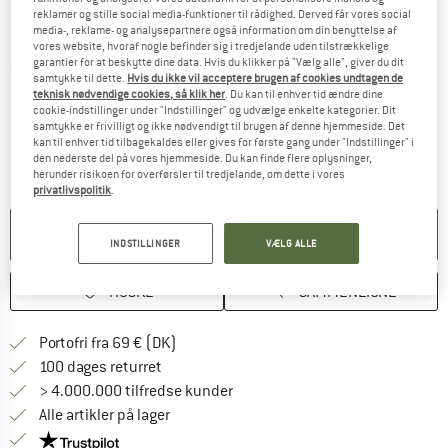
reklamer og stille social media-funktioner til rådighed. Derved får vores social
media-, reklame- og analysepartnere også information om din benyttelse af
vores website, hvoraf nogle befinder sig i tredjelande uden tilstrækkelige
garantier for at beskytte dine data. Hvis du klikker på "Vælg alle", giver du dit
Detaljevisning
samtykke til dette.
Hvis du ikke vil acceptere brugen af cookies undtagen de
teknisk nødvendige cookies, så klik her
. Du kan til enhver tid ændre dine
cookie-indstillinger under "Indstillinger" og udvælge enkelte kategorier. Dit
samtykke er frivilligt og ikke nødvendigt til brugen af denne hjemmeside. Det
kan til enhver tid tilbagekaldes eller gives for første gang under "Indstillinger" i
den nederste del på vores hjemmeside. Du kan finde flere oplysninger,
herunder risikoen for overførsler til tredjelande, om dette i vores
privatlivspolitik
.
PRODUKTET KAN IKKE LÆNGERE LEVERES
INDSTILLINGER
VÆLG ALLE
HUSKE
SAMMENLIGNE
Find oplysninger om forsendelse her! Åb
Portofri fra 69 € (DK)
Gå til returretten her Åbnes i en infoboks
100 dages returret
> 4.000.000 tilfredse kunder
Alle artikler på lager
Vi er Trustpilot-certificeret - oplysningerne får du