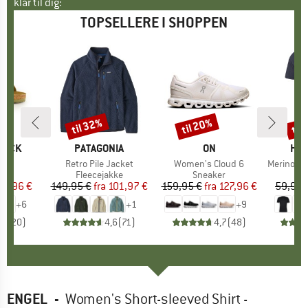
klar til dig:
TOPSELLERE I SHOPPEN
til 32%
til 20%
til
Rabat
Rabat
Raba
TOCK
MÆRKE
PATAGONIA
MÆRKE
ON
MÆ
HEB
 BF
Artikel
Retro Pile Jacket
Artikel
Women's Cloud 6
Artikel
MerinoMix150 Pi
tgruppe
er
Produktgruppe
Fleecejakke
Produktgruppe
Sneaker
Pr
Mer
is
dsat pris
71,96 €
149,95 €
fra
Pris
Nedsat pris
101,97 €
159,95 €
fra
Pris
Nedsat pris
127,96 €
59,95 
+
6
+
1
+
9
,8
(
20
)
4,6
(
71
)
4,7
(
48
)
ENGEL
-
Women's Short-sleeved Shirt -