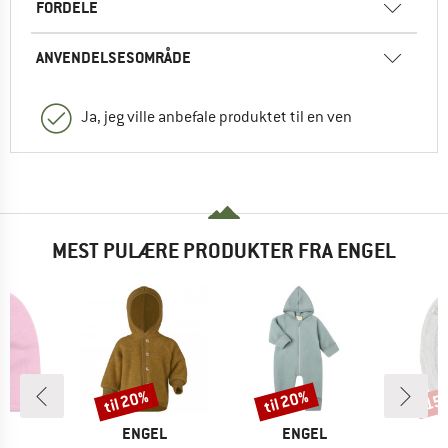
FORDELE
ANVENDELSESOMRÅDE
Ja, jeg ville anbefale produktet til en ven
MEST PULÆRE PRODUKTER FRA ENGEL
til 20%
til 20%
15
Rabat
Rabat
Raba
KE
L
MÆRKE
MÆRKE
ENGEL
ENGEL