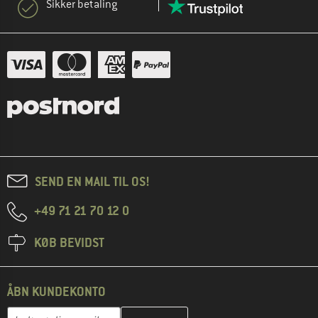
Sikker betaling
SEND EN MAIL TIL OS!
+49 71 21 70 12 0
KØB BEVIDST
ÅBN KUNDEKONTO
Indtast din e-mailadresse her, og opret i næste trin din kundekon
E-mail-adresse