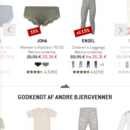
til 15%
15%
20
Rabat
Rabat
Raba
KE
MÆRKE
MÆRKE
L
JOHA
ENGEL
Artikel
Artikel
Artikel
ith Lace
Women's Hipsters 70/30
Children's Leggings
Women
ruppe
Produktgruppe
Produktgruppe
Prod
rtøj
Merino undertøj
Merino undertøj
Meri
is
dsat pris
Pris
Nedsat pris
Pris
Nedsat pris
32,76 €
23,95 €
20,36 €
30,95 €
fra
26,31 €
36,95 
+
6
4,7
(
3
)
4,3
(
89
)
4,6
(
59
)
GODKENDT AF ANDRE BJERGVENNER