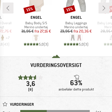
15%
15%
15
Rabat
Rabat
Raba
KE
MÆRKE
MÆRKE
L
ENGEL
ENGEL
Artikel
Artikel
Artikel
 Overall
Baby Body S/S
Baby Leggings
Baby Long-Slee
gruppe
Produktgruppe
Produktgruppe
Prod
agt
Merino undertøj
Merino undertøj
Meri
is
dsat pris
Pris
Nedsat pris
Pris
Nedsat pris
72,76 €
31,95 €
fra
27,16 €
23,95 €
fra
20,36 €
28,95 
+
7
,8
(
43
)
5,0
(
3
)
5,0
(
3
)
VURDERINGSOVERSIGT
63%
3,6
(8)
anbefaler dette produkt
VURDERINGER