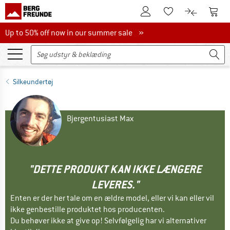
Til kundekontoen
Til 
Til huskesedlen.
Til produk
Up to 50% off now in our summer sale
Up to 50% off now in our summer sale »
Silkeundertøj
Bjergentusiast Max
"DETTE PRODUKT KAN IKKE LÆNGERE
LEVERES."
Enten er der her tale om en ældre model, eller vi kan eller vil
ikke genbestille produktet hos producenten.
Du behøver ikke at give op! Selvfølgelig har vi alternativer