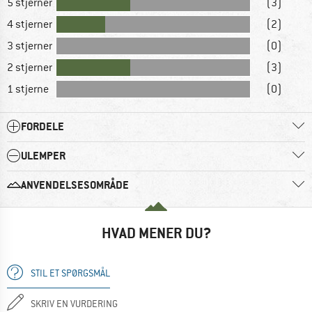
5 stjerner
(3)
4 stjerner
(2)
3 stjerner
(0)
2 stjerner
(3)
1 stjerne
(0)
FORDELE
ULEMPER
ANVENDELSESOMRÅDE
HVAD MENER DU?
STIL ET SPØRGSMÅL
SKRIV EN VURDERING