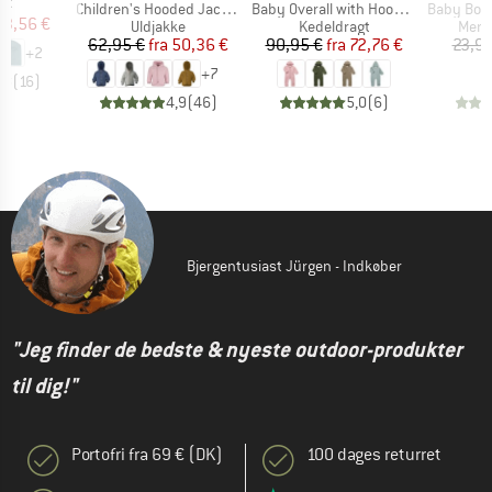
at
Artikel
Artikel
Artikel
Children's Hooded Jacket with Wooden Buttons
Baby Overall with Hood and Zip
Baby Body
is
dsat pris
13,56 €
Produktgruppe
Produktgruppe
Prod
Uldjakke
Kedeldragt
Meri
Pris
Nedsat pris
Pris
Nedsat pris
62,95 €
fra
50,36 €
90,95 €
fra
72,76 €
23,95
+
2
+
7
,8
(
16
)
4,9
(
46
)
5,0
(
6
)
Bjergentusiast Jürgen - Indkøber
"Jeg finder de bedste & nyeste outdoor-produkter
til dig!"
Portofri fra 69 € (DK)
100 dages returret