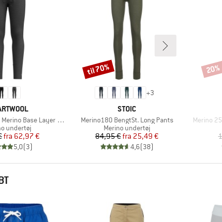
til 70%
20%
Rabat
Rabat
+
3
RKE
MÆRKE
ARTWOOL
STOIC
Artikel
Artikel
no Base Layer Bottom Boxed
Merino180 BengtSt. Long Pants
Merino 25
uktgruppe
Produktgruppe
no undertøj
Merino undertøj
Pris
Nedsat pris
Pris
Nedsat pris
€
fra
62,97 €
84,95 €
fra
25,49 €
1
5,0
(
3
)
4,6
(
38
)
BT