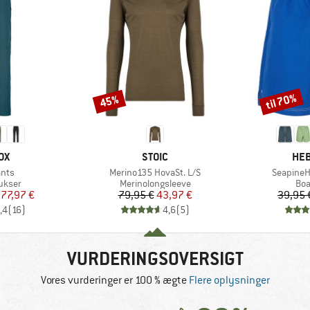
til 70%
45%
Rabat
Rabat
E
MÆRKE
MÆ
OX
STOIC
HEB
Artikel
Artikel
ants
Merino135 HovaSt. L/S
SeapineH
uppe
Produktgruppe
Pro
ukser
Merinolongsleeve
Boa
is
dsat pris
Pris
Nedsat pris
77,97 €
79,95 €
43,97 €
39,95 
,4
(
16
)
4,6
(
5
)
VURDERINGSOVERSIGT
Vores vurderinger er 100 % ægte
Flere oplysninger