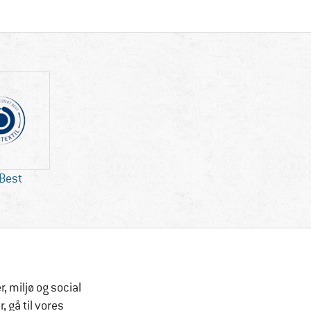
 Best
 miljø og social
 gå til vores