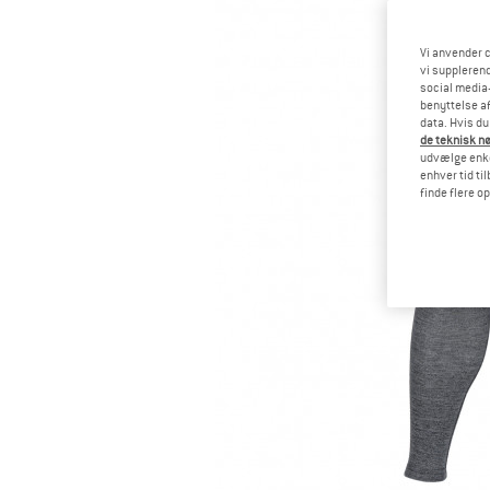
Vi anvender c
vi supplerend
social media-
benyttelse af
data. Hvis du
de teknisk nø
udvælge enkel
enhver tid ti
finde flere o