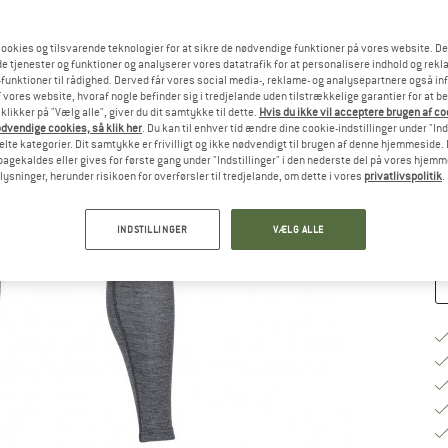
ookies og tilsvarende teknologier for at sikre de nødvendige funktioner på vores website. D
Væ
e tjenester og funktioner og analyserer vores datatrafik for at personalisere indhold og rekla
funktioner til rådighed. Derved får vores social media-, reklame- og analysepartnere også in
 vores website, hvoraf nogle befinder sig i tredjelande uden tilstrækkelige garantier for at b
 klikker på "Vælg alle", giver du dit samtykke til dette.
Hvis du ikke vil acceptere brugen af c
S
dvendige cookies, så klik her
. Du kan til enhver tid ændre dine cookie-indstillinger under "Ind
te kategorier. Dit samtykke er frivilligt og ikke nødvendigt til brugen af denne hjemmeside. D
Le
lbagekaldes eller gives for første gang under "Indstillinger" i den nederste del på vores hjem
plysninger, herunder risikoen for overførsler til tredjelande, om dette i vores
privatlivspolitik
.
An
INDSTILLINGER
VÆLG ALLE