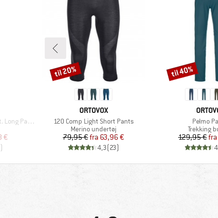
til 20%
til 40%
Rabat
Rabat
MÆRKE
MÆRK
ORTOVOX
ORTOV
Artikel
Artikel
Long Pants
120 Comp Light Short Pants
Pelmo P
Produktgruppe
Produktgr
Merino undertøj
Trekking b
 pris
Pris
Nedsat pris
Pr
Ne
8 €
79,95 €
fra
63,96 €
129,95 €
fra
)
4,3
(
23
)
4