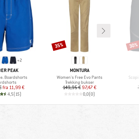
35%
30%
Rabat
Rabat
+
2
RKE
MÆRKE
ER PEAK
MONTURA
Artikel
Artike
e. Boardshorts
Women's Free Evo Pants
Scopi
duktgruppe
Produktgruppe
rdshorts
Trekking bukser
Pris
Nedsat pris
Pris
Nedsat pris
€
fra
11,99 €
149,95 €
97,47 €
4,5
(
15
)
0,0
(
0
)