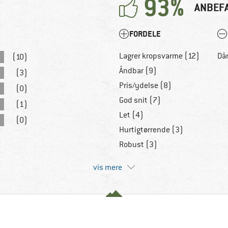
93%
ANBEF
FORDELE
Lagrer kropsvarme (12)
Dår
(10)
Åndbar (9)
(3)
Pris/ydelse (8)
(0)
God snit (7)
(1)
Let (4)
(0)
Hurtigtørrende (3)
Robust (3)
vis mere