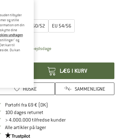
15%
esuden tilbyder
lg en størrelse:
mer og stille
formation om din
EU
46/48
EU
50/52
EU
54/56
eskytte dine
ookies undtagen
tørrelsestabel
stillinger" og
et kan til
Linket åbnes i en infoboks og indeholder henvis
veringstid: 4-6 arbejdsdage
meside. Du kan
tal:
LÆG I KURV
HUSKE
SAMMENLIGNE
Find oplysninger om forsendelse her! Åbnes
Portofri fra 69 € (DK)
Gå til returretten her Åbnes i en infoboks
100 dages returret
> 4.000.000 tilfredse kunder
Alle artikler på lager
Vi er Trustpilot-certificeret - oplysningerne får du her