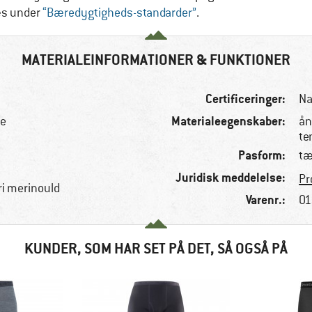
æs under
“Bæredygtigheds-standarder”
.
MATERIALEINFORMATIONER & FUNKTIONER
Certificeringer:
Na
Materialeegenskaber:
se
ån
te
Pasform:
tæ
Juridisk meddelelse:
Pr
ri merinould
Varenr.:
01
KUNDER, SOM HAR SET PÅ DET, SÅ OGSÅ PÅ