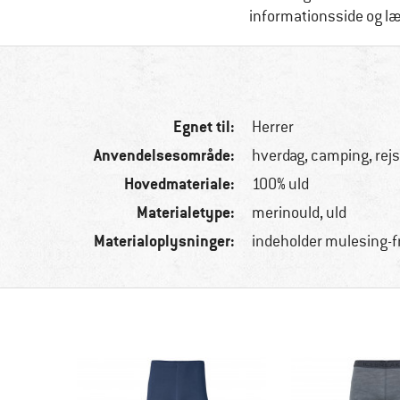
informationsside og l
Egnet til:
Herrer
Anvendelsesområde:
hverdag, camping, rej
Hovedmateriale:
100% uld
Materialetype:
merinould, uld
Materialoplysninger:
indeholder mulesing-f