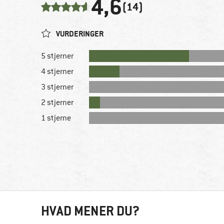
4,6
(14)
VURDERINGER
5 stjerner
4 stjerner
3 stjerner
2 stjerner
1 stjerne
HVAD MENER DU?