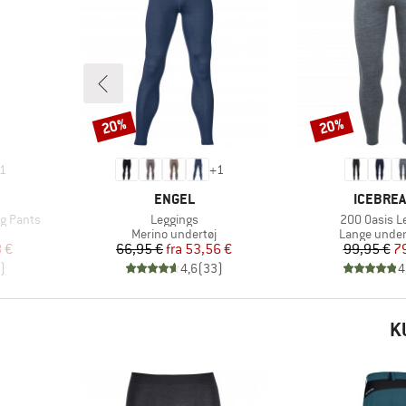
20%
20%
Rabat
Rabat
1
+
1
MÆRKE
MÆRKE
ENGEL
ICEBRE
Artikel
Artikel
ng Pants
Leggings
200 Oasis L
Produktgruppe
Produktgru
Merino undertøj
Lange unde
 pris
Pris
Nedsat pris
Pr
Ne
8 €
66,95 €
fra
53,56 €
99,95 €
7
)
4,6
(
33
)
4
K