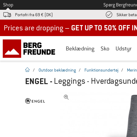
Til
Shop
Spørg Bergfreun
Portofri fra 69 € (DK)
Sikker beta
Up to 50% off now in our summer sale
Beklædning
Sko
Udstyr
Hjemmeside
/
Outdoor beklædning
/
Funktionsundertøj
/
Merin
ENGEL
-
Leggings - Hverdagsunde