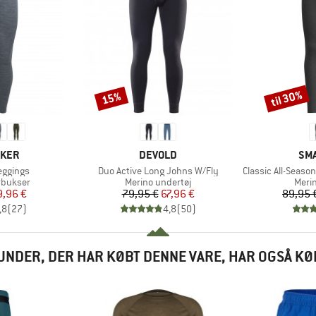
til 30%
15%
Rabat
Rabat
MÆRKE
MÆ
AKER
DEVOLD
SM
Artikel
Artikel
eggings
Duo Active Long Johns W/Fly
Classic All-Season Meri
ppe
Produktgruppe
Prod
rbukser
Merino undertøj
Meri
is
dsat pris
Pris
Nedsat pris
9,96 €
79,95 €
67,96 €
89,95 
,8
(
27
)
4,8
(
50
)
UNDER, DER HAR KØBT DENNE VARE, HAR OGSÅ KØ