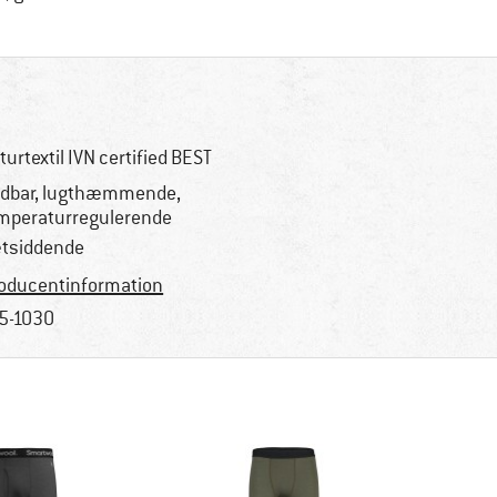
turtextil IVN certified BEST
dbar, lugthæmmende,
mperaturregulerende
tsiddende
oducentinformation
5-1030