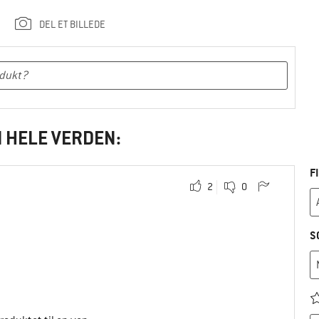
DEL ET BILLEDE
I HELE VERDEN:
F
2
0
S