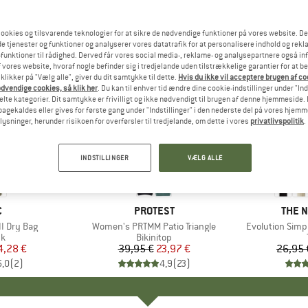
ookies og tilsvarende teknologier for at sikre de nødvendige funktioner på vores website. D
e tjenester og funktioner og analyserer vores datatrafik for at personalisere indhold og rekla
funktioner til rådighed. Derved får vores social media-, reklame- og analysepartnere også in
 vores website, hvoraf nogle befinder sig i tredjelande uden tilstrækkelige garantier for at b
 klikker på "Vælg alle", giver du dit samtykke til dette.
Hvis du ikke vil acceptere brugen af c
dvendige cookies, så klik her
. Du kan til enhver tid ændre dine cookie-indstillinger under "Ind
te kategorier. Dit samtykke er frivilligt og ikke nødvendigt til brugen af denne hjemmeside. D
lbagekaldes eller gives for første gang under "Indstillinger" i den nederste del på vores hjem
plysninger, herunder risikoen for overførsler til tredjelande, om dette i vores
privatlivspolitik
.
til 40%
40%
Rabat
Rabat
INDSTILLINGER
VÆLG ALLE
KE
C
MÆRKE
PROTEST
MÆR
THE 
I Dry Bag
Artikel
Women's PRTMM Patio Triangle
Artikel
Evolution Simp
ktgruppe
k
Produktgruppe
Bikinitop
is
dsat pris
4,28 €
39,95 €
Pris
Nedsat pris
23,97 €
26,95 
5,0
(
2
)
4,9
(
23
)