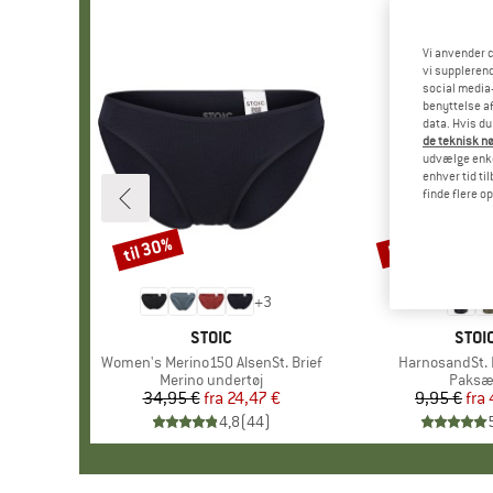
Vi anvender c
vi supplerend
social media-
benyttelse af
data. Hvis du
de teknisk nø
udvælge enkel
enhver tid ti
finde flere o
til 30%
57%
Rabat
Rabat
+
3
MÆRKE
STOIC
MÆR
STOI
Artikel
Women's Merino150 AlsenSt. Brief
Artikel
HarnosandSt. I
Produktgruppe
Merino undertøj
Produ
Paksæ
34,95 €
fra
Pris
Nedsat pris
24,47 €
9,95 €
fra
Pr
Ne
4,8
(
44
)