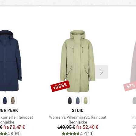
til 65%
57%
Rabat
Rabat
RKE
MÆRKE
ER PEAK
STOIC
Artikel
Art
kpineHe. Raincoat
Women's VilhelminaSt. Raincoat
Wo
oduktgruppe
Produktgruppe
gnjakke
Regnjakke
Pris
Nedsat pris
Pris
Nedsat pris
 €
fra
79,47 €
149,95 €
fra
52,48 €
3
4,8
(
63
)
4,7
(
10
)