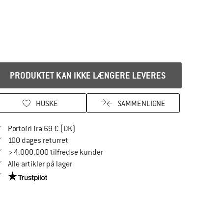
PRODUKTET KAN IKKE LÆNGERE LEVERES
HUSKE
SAMMENLIGNE
Find oplysninger om forsendelse her! Åbnes
Portofri fra 69 € (DK)
Gå til returretten her Åbnes i en infoboks
100 dages returret
> 4.000.000 tilfredse kunder
Alle artikler på lager
Vi er Trustpilot-certificeret - oplysningerne får du her