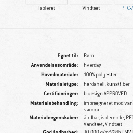
esign
Isoleret
Vindtæt
PFC-/
ROVED
Egnet til:
Børn
Anvendelsesområde:
hverdag
Hovedmateriale:
100% polyester
Materialetype:
hardshell, kunstfiber
Certificeringer:
bluesign APPROVED
Materialebehandling:
imprægneret mod vand
sømme
Materialeegenskaber:
åndbar, isolerende, PFC
Vandtæt, Vindtæt
God åndbarhed:
10.000 g/m²/24h (MV