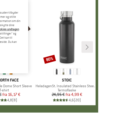
esuden tilbyder
mer og stille
formation om din
eskytte dine
ookies undtagen
stillinger" og
et kan til
meside. Du kan
80%
Rabat
+
13
KE
NORTH FACE
MÆRKE
STOIC
le Dome Short Sleeve
Artikel
HeladagenSt. Insulated Stainless Steel Bottle 500
Produktgruppe
T-shirt
Produktgruppe
Termoflaske
€
fra
Pris
Nedsat pris
16,17 €
24,95 €
fra
Pris
Nedsat pris
4,99 €
4,8
(
8
)
4,6
(
20
)