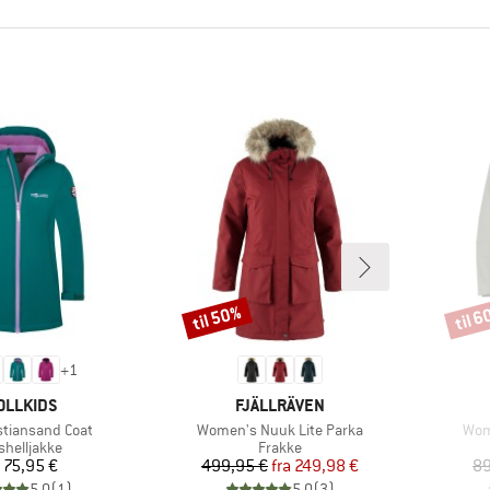
til 50%
til 
Rabat
Rabat
+
1
RKE
MÆRKE
OLLKIDS
FJÄLLRÄVEN
Artikel
Artik
istiansand Coat
Women's Nuuk Lite Parka
Wom
duktgruppe
Produktgruppe
shelljakke
Frakke
Pris
Pris
Nedsat pris
75,95 €
499,95 €
fra
249,98 €
89
5,0
(
1
)
5,0
(
3
)