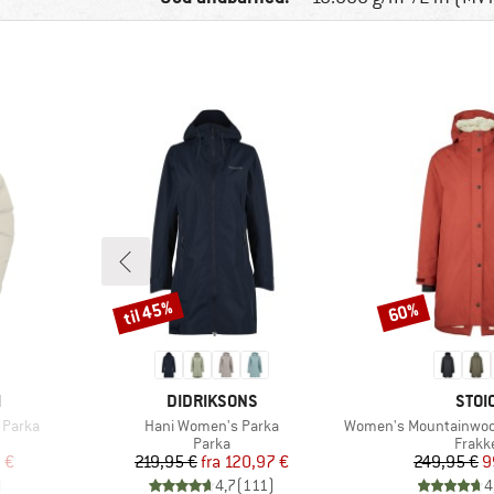
til 45%
60%
Rabat
Rabat
MÆRKE
MÆR
N
DIDRIKSONS
STOI
Artikel
Artikel
 Parka
Hani Women's Parka
Women's Mountainwool MMXX Uppsa
uppe
Produktgruppe
Produ
Parka
Frakk
 pris
Pris
Nedsat pris
Pr
Ne
 €
219,95 €
fra
120,97 €
249,95 €
9
)
4,7
(
111
)
4