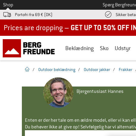
Til
Shop
Spørg Bergfreun
Portofri fra 69 € (DK)
Sikker beta
Up to 50% off now in our summer sale
Beklædning
Sko
Udstyr
Hjemmeside
/
Outdoor beklædning
/
Outdoor jakker
/
Frakker
Bjergentusiast Hannes
Enten er der her tale om en ældre model, eller vi kan e
Du behøver ikke at give op! Selvfølgelig har vi alternative