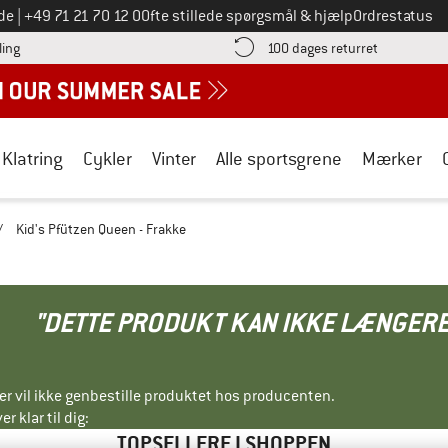
Ring til os på
de
|
+49 71 21 70 12 0
Ofte stillede spørgsmål & hjælp
Ordrestatus
Find betalingsoplysningerne her! Åbnes i en infoboks
Gå til retur
ling
100 dages returret
Klatring
Cykler
Vinter
Alle sportsgrene
Mærker
/
Kid's Pfützen Queen - Frakke
"DETTE PRODUKT KAN IKKE LÆNGERE
ller vil ikke genbestille produktet hos producenten.
r klar til dig:
TOPSELLERE I SHOPPEN