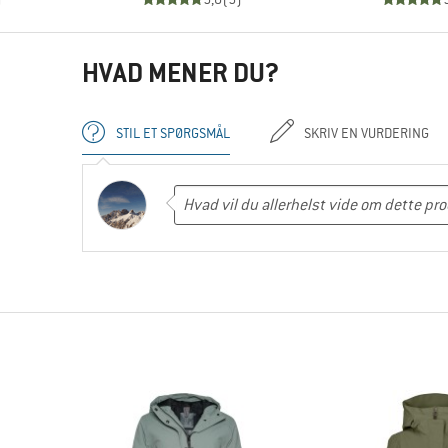
HVAD MENER DU?
STIL ET SPØRGSMÅL
SKRIV EN VURDERING