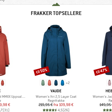
FRAKKER TOPSELLERE
til 50%
til 47%
Rabat
Rabat
+
2
KE
MÆRKE
MÆ
C
VAUDE
HEB
Artikel
Artikel
laSt. Oversized Coat
Women's Itri 2,5 Layer Coat
Women's Jac
ktgruppe
Produktgruppe
Pr
e
Regnfrakke
Re
is
dsat pris
Pris
Nedsat pris
9,98 €
219,95 €
fra
109,98 €
149,95
,7
(
31
)
4,5
(
26
)