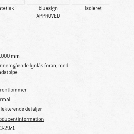
tetisk
bluesign
Isoleret
V
APPROVED
0.000 mm
nnemgående lynlås foran, med
ndstolpe
frontlommer
rmal
flekterende detaljer
oducentinformation
3-2971