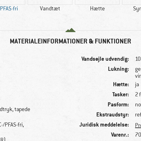
PFAS-fri
Vandtæt
Hætte
Syn
MATERIALEINFORMATIONER & FUNKTIONER
Vandsøjle udvendig:
1
Lukning:
ge
vi
Hætte:
ja
Tasker:
2 
Pasform:
no
tryk, tapede
Ekstraudstyr:
re
Juridisk meddelelse:
-/PFAS-fri,
Pr
Varenr.:
70
TR)