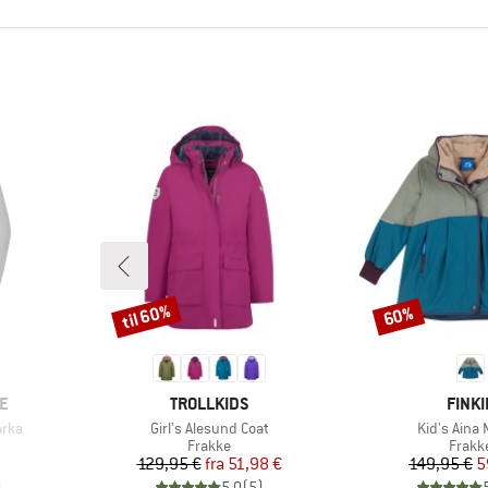
til 60%
60%
Rabat
Rabat
MÆRKE
MÆR
E
TROLLKIDS
FINKI
Artikel
Artikel
arka
Girl's Alesund Coat
Kid's Aina
uppe
Produktgruppe
Produ
Frakke
Frakk
Pris
Nedsat pris
Pr
Ne
129,95 €
fra
51,98 €
149,95 €
5
)
5,0
(
5
)