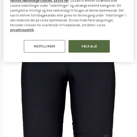
teknisk nødvendige cookies, så klik her
. Du kan til enhver tid ændre dine
Shorts - Syntetiske bukser
cookie-indstillinger under "Indstillinger" og udvælge enkelte kategorier. Dit
samtykke er frivilligt og ikke nødvendigt til brugen af denne hjemmeside. Det
(0)
kan til enhver tid tilbagekaldes eller gives for første gang under "Indstillinger" i
den nederste del på vores hjemmeside. Du kan finde flere oplysninger,
herunder risikoen for overførsler til tredjelande, om dette i vores
privatlivspolitik
.
INDSTILLINGER
VÆLG ALLE