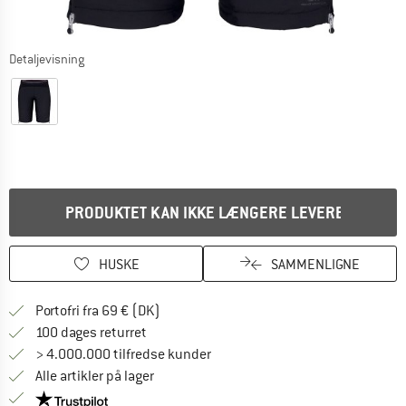
Detaljevisning
PRODUKTET KAN IKKE LÆNGERE LEVERES
HUSKE
SAMMENLIGNE
Find oplysninger om forsendelse her! Åb
Portofri fra 69 € (DK)
Gå til returretten her Åbnes i en infoboks
100 dages returret
> 4.000.000 tilfredse kunder
Alle artikler på lager
Vi er Trustpilot-certificeret - oplysningerne får du