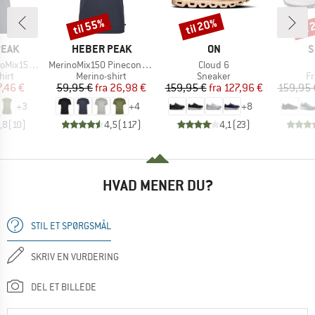
til 55%
til 20%
til
Rabat
Rabat
Raba
MÆRKE
MÆRKE
M
PEAK
HEBER PEAK
ON
S
Artikel
Artikel
He. Loose Tank
MerinoMix150 PineconeHe. II T-Shirt
Cloud 6
gruppe
Produktgruppe
Produktgruppe
Pr
hirt
Merino-shirt
Sneaker
Fr
is
dsat pris
Pris
Nedsat pris
Pris
Nedsat pris
7,46 €
59,95 €
fra
26,98 €
159,95 €
fra
127,96 €
159,95 
+
3
+
4
+
8
,8
(
10
)
4,5
(
117
)
4,1
(
23
)
HVAD MENER DU?
STIL ET SPØRGSMÅL
SKRIV EN VURDERING
DEL ET BILLEDE