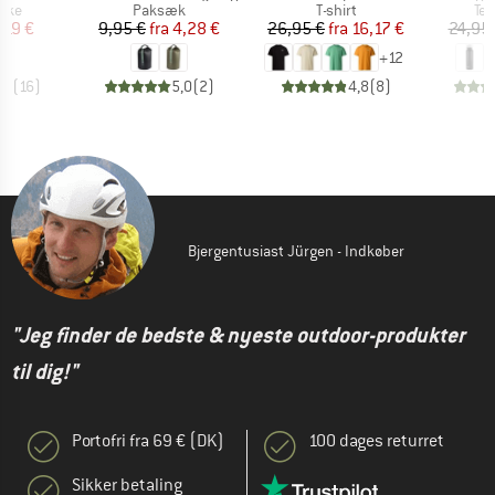
gruppe
Produktgruppe
Produktgruppe
Pr
aske
Paksæk
T-shirt
Te
is
dsat pris
Pris
Nedsat pris
Pris
Nedsat pris
,19 €
9,95 €
fra
4,28 €
26,95 €
fra
16,17 €
24,95
+
12
,2
(
16
)
5,0
(
2
)
4,8
(
8
)
Bjergentusiast Jürgen - Indkøber
"Jeg finder de bedste & nyeste outdoor-produkter
til dig!"
Portofri fra 69 € (DK)
100 dages returret
Sikker betaling