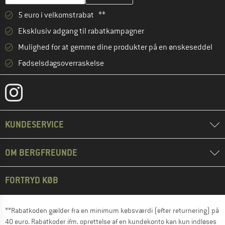
5 euro i velkomstrabat **
Eksklusiv adgang til rabatkampagner
Mulighed for at gemme dine produkter på en ønskeseddel
Fødselsdagsoverraskelse
KUNDESERVICE
OM BERGFREUNDE
FORTRYD KØB
**Rabatkoden gælder fra en minimum købsværdi (efter returnering) på
40 euro. Rabatkoder ifm. oprettelse af en kundekonto kan kun indløses