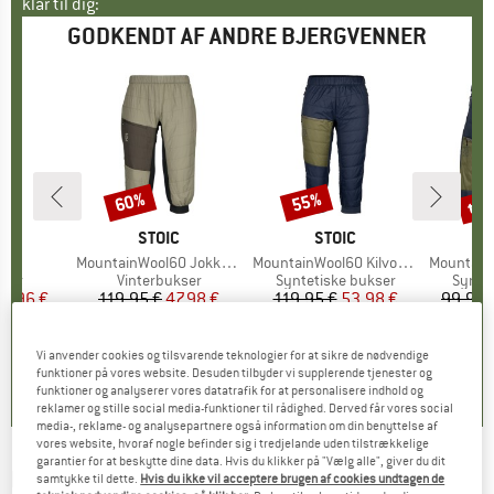
klar til dig:
GODKENDT AF ANDRE BJERGVENNER
til
60%
55%
Rabat
Rabat
Raba
KE
O
MÆRKE
STOIC
MÆRKE
STOIC
erm
Artikel
MountainWool60 JokkmokkSt. Padded 3/4 Pants
Artikel
MountainWool60 KilvoSt. II Padded 3/4 Pants
Artikel
MountainWool60 Kil
gruppe
kser
Produktgruppe
Vinterbukser
Produktgruppe
Syntetiske bukser
Produ
Syntet
is
dsat pris
19,96 €
119,95 €
Pris
Nedsat pris
47,98 €
119,95 €
Pris
Nedsat pris
53,98 €
99,95 
,8
(
13
)
5,0
(
4
)
4,3
(
4
)
Vi anvender cookies og tilsvarende teknologier for at sikre de nødvendige
funktioner på vores website. Desuden tilbyder vi supplerende tjenester og
funktioner og analyserer vores datatrafik for at personalisere indhold og
reklamer og stille social media-funktioner til rådighed. Derved får vores social
media-, reklame- og analysepartnere også information om din benyttelse af
vores website, hvoraf nogle befinder sig i tredjelande uden tilstrækkelige
garantier for at beskytte dine data. Hvis du klikker på "Vælg alle", giver du dit
ELEVENATE
-
Women's Transition Insulation
samtykke til dette.
Hvis du ikke vil acceptere brugen af cookies undtagen de