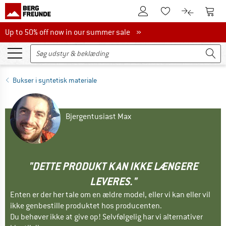
Til kundekontoen
Til 
Til huskesedlen.
Til produk
Up to 50% off now in our summer sale
Up to 50% off now in our summer sale »
Bukser i syntetisk materiale
Bjergentusiast Max
"DETTE PRODUKT KAN IKKE LÆNGERE
LEVERES."
Enten er der her tale om en ældre model, eller vi kan eller vil
ikke genbestille produktet hos producenten.
Du behøver ikke at give op! Selvfølgelig har vi alternativer