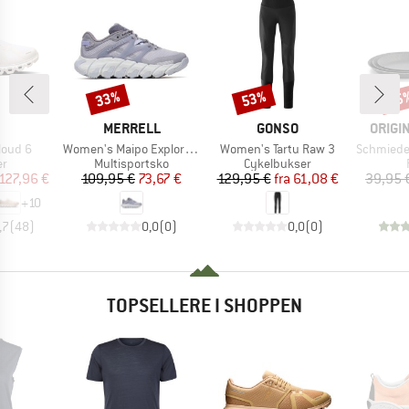
33%
53%
15
Rabat
Rabat
Raba
RKE
MÆRKE
MÆRKE
MÆRK
MERRELL
GONSO
ORIGI
Artikel
Artikel
Artikel
loud 6
Women's Maipo Explorer Aerosport
Women's Tartu Raw 3
Schmiede
ktgruppe
Produktgruppe
Produktgruppe
er
Multisportsko
Cykelbukser
is
dsat pris
Pris
Nedsat pris
Pris
Nedsat pris
127,96 €
109,95 €
73,67 €
129,95 €
fra
61,08 €
39,95 
+
10
,7
(
48
)
0,0
(
0
)
0,0
(
0
)
TOPSELLERE I SHOPPEN