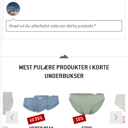
MEST PULÆRE PRODUKTER I KORTE
UNDERBUKSER
til 35%
15%
15
Rabat
Rabat
Raba
MÆRKE
MÆRKE