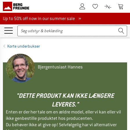
Til kundekontoen
Til 
Til huskesedlen.
Til produk
Up to 50% off now in our summer sale
Up to 50% off now in our summer sale »
Korte underbukser
Bjergentusiast Hannes
"DETTE PRODUKT KAN IKKE LÆNGERE
LEVERES."
Enten er der her tale om en ældre model, eller vi kan eller vil
ikke genbestille produktet hos producenten.
Du behøver ikke at give op! Selvfølgelig har vi alternativer