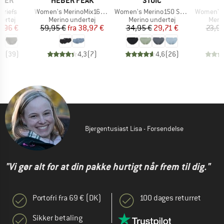
AKER
HEBER PEAK
STOIC
Artikel
Artikel
Artikel
Briefs
Women's MerinoMix165 PineconeHe. Hipster 2-Pack
Women's Merino150 SadjemSt. Brief
Women's 
uppe
Produktgruppe
Produktgruppe
Prod
ertøj
Merino undertøj
Merino undertøj
Meri
is
dsat pris
Pris
Nedsat pris
Pris
Nedsat pris
1,96 €
59,95 €
fra
38,97 €
34,95 €
29,71 €
23,95
,4
(
39
)
4,3
(
7
)
4,6
(
26
)
Bjergentusiast Lisa - Forsendelse
"Vi gør alt for at din pakke hurtigt når frem til dig."
Portofri fra 69 € (DK)
100 dages returret
Sikker betaling