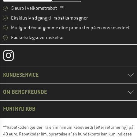
5 euro i velkomstrabat **
Eksklusiv adgang til rabatkampagner
Mulighed for at gemme dine produkter på en ønskeseddel
Fødselsdagsoverraskelse
KUNDESERVICE
OM BERGFREUNDE
FORTRYD KØB
**Rabatkoden gælder fra en minimum købsværdi (efter returnering) på
40 euro. Rabatkoder ifm. oprettelse af en kundekonto kan kun indløses