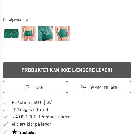
Detaljevisning
PRODUKTET KAN IKKE LÆNGERE LEVERES
HUSKE
SAMMENLIGNE
Find oplysninger om forsendelse her! Åb
Portofri fra 69 € (DK)
Gå til returretten her Åbnes i en infoboks
100 dages returret
> 4.000.000 tilfredse kunder
Alle artikler på lager
Vi er Trustpilot-certificeret - oplysningerne får du