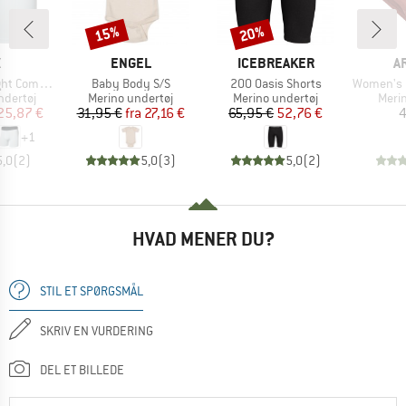
15%
20%
Rabat
Rabat
KE
MÆRKE
MÆRKE
M
X
ENGEL
ICEBREAKER
A
Artikel
Artikel
Artikel
on Boxer Brief
Baby Body S/S
200 Oasis Shorts
Women's Boul
ppe
Produktgruppe
Produktgruppe
Prod
ndertøj
Merino undertøj
Merino undertøj
Meri
is
dsat pris
Pris
Nedsat pris
Pris
Nedsat pris
25,87 €
31,95 €
fra
27,16 €
65,95 €
52,76 €
4
+
1
5,0
(
2
)
5,0
(
3
)
5,0
(
2
)
HVAD MENER DU?
STIL ET SPØRGSMÅL
SKRIV EN VURDERING
DEL ET BILLEDE