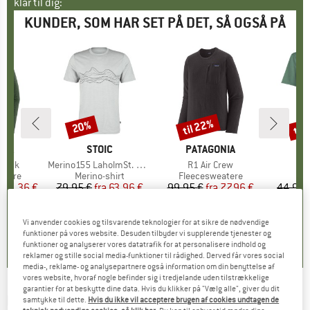
klar til dig:
KUNDER, SOM HAR SET PÅ DET, SÅ OGSÅ PÅ
til 22%
til
20%
Rabat
Rabat
Raba
NIA
MÆRKE
STOIC
MÆRKE
PATAGONIA
 Neck
Artikel
Merino155 LaholmSt. Print T-Shirt Lines
Artikel
R1 Air Crew
A
M
ruppe
atere
Produktgruppe
Merino-shirt
Produktgruppe
Fleecesweatere
is
dsat pris
101,36 €
79,95 €
fra
Pris
Nedsat pris
63,96 €
99,95 €
fra
Pris
Nedsat pris
77,96 €
44,95 
+
2
+
4
+
1
,7
(
24
)
4,7
(
24
)
4,7
(
18
)
Vi anvender cookies og tilsvarende teknologier for at sikre de nødvendige
funktioner på vores website. Desuden tilbyder vi supplerende tjenester og
funktioner og analyserer vores datatrafik for at personalisere indhold og
reklamer og stille social media-funktioner til rådighed. Derved får vores social
media-, reklame- og analysepartnere også information om din benyttelse af
vores website, hvoraf nogle befinder sig i tredjelande uden tilstrækkelige
garantier for at beskytte dine data. Hvis du klikker på "Vælg alle", giver du dit
EIN SCHÖNER FLECK ERDE
-
Boxershorts
samtykke til dette.
Hvis du ikke vil acceptere brugen af cookies undtagen de