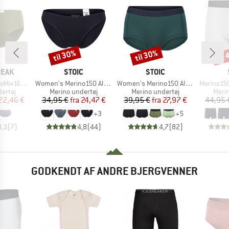
til 30%
til 30%
til
Rabat
Rabat
Raba
MÆRKE
MÆRKE
PEAK
STOIC
STOIC
Artikel
Artikel
Artikel
neHe. Hipster
Women's Merino150 AlsenSt. Brief
Women's Merino150 AlsenSt. Hipster
Merino150
uppe
Produktgruppe
Produktgruppe
Prod
ertøj
Merino undertøj
Merino undertøj
Meri
is
dsat pris
Pris
Nedsat pris
Pris
Nedsat pris
22,46 €
34,95 €
fra
24,47 €
39,95 €
fra
27,97 €
44,95 
+
3
+
5
4,3
(
7
)
4,8
(
44
)
4,7
(
82
)
GODKENDT AF ANDRE BJERGVENNER