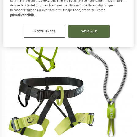
kan til enhver tid tilbagekaldes eller gives for første gang under "Indstillinger" i
den nederste del på vores hjemmeside. Du kan finde flere oplysninger,
(0)
herunder risikoen for overførsler til tredjelande, om dette i vores
privatlivspolitik
.
INDSTILLINGER
VÆLG ALLE