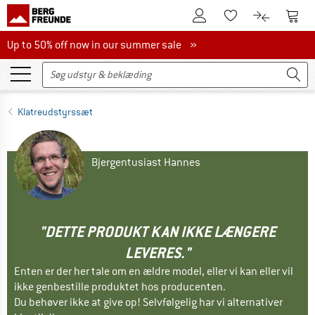
Til kundekontoen
Til 
Til huskesedlen.
Til produk
Up to 50% off now in our summer sale
Up to 50% off now in our summer sale »
Klatreudstyrssæt
Bjergentusiast Hannes
"DETTE PRODUKT KAN IKKE LÆNGERE
LEVERES."
Enten er der her tale om en ældre model, eller vi kan eller vil
ikke genbestille produktet hos producenten.
Du behøver ikke at give op! Selvfølgelig har vi alternativer