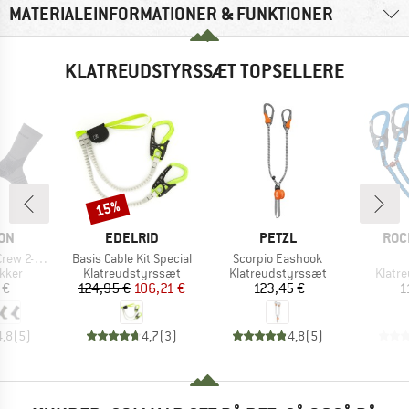
MATERIALEINFORMATIONER & FUNKTIONER
KLATREUDSTYRSSÆT TOPSELLERE
15%
Rabat
E
MÆRKE
MÆRKE
MÆR
ON
EDELRID
PETZL
ROC
Artikel
Artikel
w 2-Pack
Basis Cable Kit Special
Scorpio Eashook
ruppe
Produktgruppe
Produktgruppe
Produ
kker
Klatreudstyrssæt
Klatreudstyrssæt
Klatr
is
Pris
Nedsat pris
Pris
 €
124,95 €
106,21 €
123,45 €
1
4,8
(
5
)
4,7
(
3
)
4,8
(
5
)