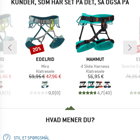
KUNDER, SOM HAR SET PÅ DET, SÅ OGSÅ PÅ
20%
25
Rabat
Raba
E
MÆRKE
MÆRKE
M
ID
EDELRID
MAMMUT
E
Artikel
Artikel
Artikel
IV
Miro
4 Slide Harness
Twentie Exc
tgruppe
Produktgruppe
Produktgruppe
ele
Klatresele
Klatresele
is
dsat pris
Pris
Nedsat pris
Pris
,46 €
59,95 €
47,96 €
56,95 €
74,95 
4,8
(
5
)
0,0
(
0
)
4,7
(
40
)
HVAD MENER DU?
STIL ET SPØRGSMÅL