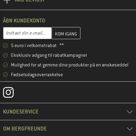
ÅBN KUNDEKONTO
Indtast din e-mailadresse her, og opret i næste trin din kundekon
E-mail-adresse
5 euro i velkomstrabat **
Eksklusiv adgang til rabatkampagner
Mulighed for at gemme dine produkter på en ønskeseddel
Fødselsdagsoverraskelse
KUNDESERVICE
OM BERGFREUNDE