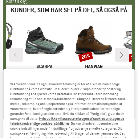
klar til dig:
KUNDER, SOM HAR SET PÅ DET, SÅ OGSÅ PÅ
20%
15
Rabat
Raba
E
P.
MÆRKE
SCARPA
MÆRKE
HANWAG
ewind Pro
Artikel
Women's Ribelle TRK GTX
Artikel
Tatra II Narrow Lady GTX
Artikel
Via Fer
uppe
yrssæt
Produktgruppe
Vandresko
Produktgruppe
Vandresko
P
Kl
is
dsat pris
41,06 €
275,95 €
Pris
329,95 €
fra
Pris
Nedsat pris
263,96 €
154,9
Vi anvender cookies og tilsvarende teknologier for at sikre de nødvendige
funktioner på vores website. Desuden tilbyder vi supplerende tjenester og
funktioner og analyserer vores datatrafik for at personalisere indhold og
reklamer og stille social media-funktioner til rådighed. Derved får vores social
,0
(
20
)
4,0
(
1
)
4,8
(
6
)
media-, reklame- og analysepartnere også information om din benyttelse af
vores website, hvoraf nogle befinder sig i tredjelande uden tilstrækkelige
garantier for at beskytte dine data. Hvis du klikker på "Vælg alle", giver du dit
samtykke til dette.
Hvis du ikke vil acceptere brugen af cookies undtagen de
teknisk nødvendige cookies, så klik her
. Du kan til enhver tid ændre dine
cookie-indstillinger under "Indstillinger" og udvælge enkelte kategorier. Dit
EDELRID
-
Joker Kit III - Klatreudstyrssæt
samtykke er frivilligt og ikke nødvendigt til brugen af denne hjemmeside. Det