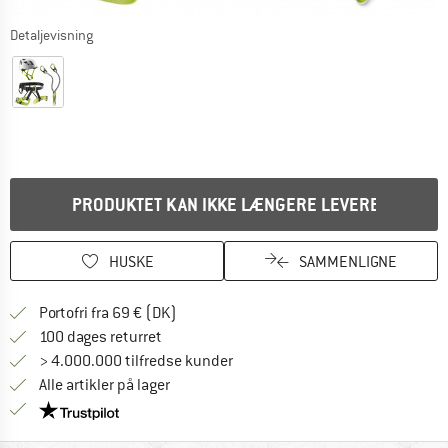
Detaljevisning
PRODUKTET KAN IKKE LÆNGERE LEVERES
HUSKE
SAMMENLIGNE
Find oplysninger om forsendelse her! Åb
Portofri fra 69 € (DK)
Gå til returretten her Åbnes i en infoboks
100 dages returret
> 4.000.000 tilfredse kunder
Alle artikler på lager
Vi er Trustpilot-certificeret - oplysningerne får du