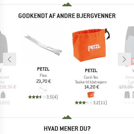
GODKENDT AF ANDRE BJERGVENNER
til
Raba
MÆRKE
PETZL
KE
MÆRKE
E
PETZL
Artikel
Flex
Artikel
Artik
acket
Cord-Tec
Qims
Pris
23,70 €
tgruppe
Produktgruppe
Pro
kke
Taske til klatrejern
Cyk
is
dsat pris
Pris
218,36 €
14,20 €
129,95
3,5
(
4
)
0,0
(
0
)
3,2
(
11
)
HVAD MENER DU?