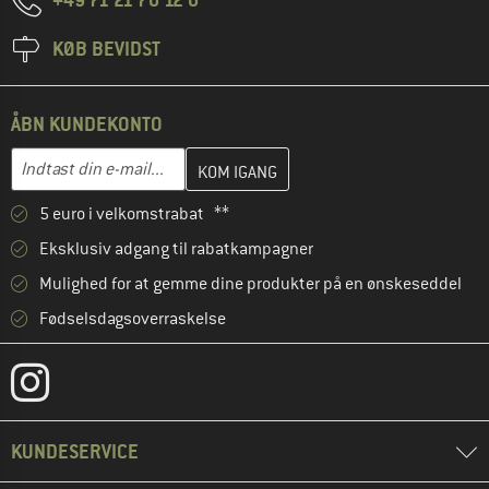
KØB BEVIDST
ÅBN KUNDEKONTO
Indtast din e-mailadresse her, og opret i næste trin din kundekon
E-mail-adresse
5 euro i velkomstrabat **
Eksklusiv adgang til rabatkampagner
Mulighed for at gemme dine produkter på en ønskeseddel
Fødselsdagsoverraskelse
KUNDESERVICE