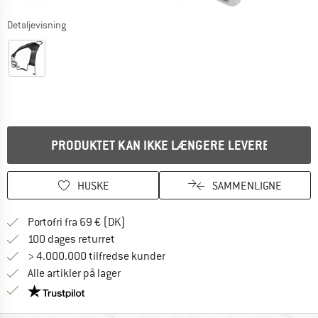
Detaljevisning
PRODUKTET KAN IKKE LÆNGERE LEVERES
HUSKE
SAMMENLIGNE
Find oplysninger om forsendelse her! Åb
Portofri fra 69 € (DK)
Gå til returretten her Åbnes i en infoboks
100 dages returret
> 4.000.000 tilfredse kunder
Alle artikler på lager
Vi er Trustpilot-certificeret - oplysningerne får du