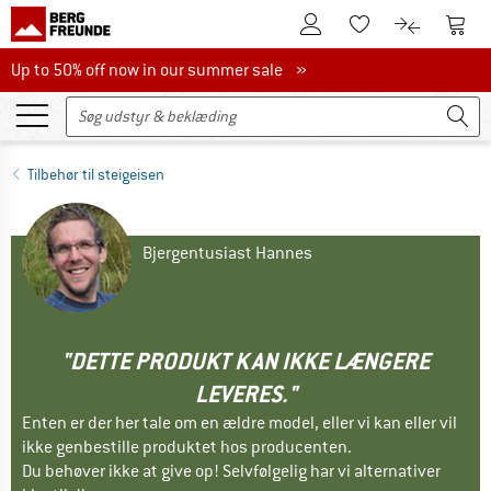
Til kundekontoen
Til 
Til huskesedlen.
Til produk
Up to 50% off now in our summer sale
Up to 50% off now in our summer sale »
Tilbehør til steigeisen
Bjergentusiast Hannes
"DETTE PRODUKT KAN IKKE LÆNGERE
LEVERES."
Enten er der her tale om en ældre model, eller vi kan eller vil
ikke genbestille produktet hos producenten.
Du behøver ikke at give op! Selvfølgelig har vi alternativer