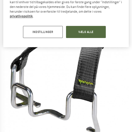
kan til enhver tid tilbagekaldes eller gives for første gang under "Indstillinger" i
(0)
den nederste del på vores hjemmeside. Du kan finde flere oplysninger,
herunder risikoen for overførsler til tredjelande, om dette i vores
privatlivspolitik
.
INDSTILLINGER
VÆLG ALLE