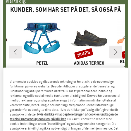
klar til dig:
KUNDER, SOM HAR SET PÅ DET, SÅ OGSÅ PÅ
til 47%
10
Rabat
Raba
MÆR
BLAC
KE
C
MÆRKE
PETZL
MÆRKE
ADIDAS TERREX
Arti
Pick
High
Artikel
Corax
Artikel
Terrex Skychaser AX5
5,0
gruppe
stål
Produktgruppe
Klatresele
Produktgruppe
Multisportsko
is
dsat pris
49,98 €
66,45 €
Pris
99,95 €
fra
Pris
Nedsat pris
52,97 €
Vi anvender cookies og tilsvarende teknologier for at sikre de nødvendige
+
2
funktioner på vores website. Desuden tilbyder vi supplerende tjenester og
funktioner og analyserer vores datatrafik for at personalisere indhold og
,1
(
35
)
4,8
(
68
)
4,2
(
11
)
reklamer og stille social media-funktioner til rådighed. Derved får vores social
media-, reklame- og analysepartnere også information om din benyttelse af
vores website, hvoraf nogle befinder sig i tredjelande uden tilstrækkelige
garantier for at beskytte dine data. Hvis du klikker på "Vælg alle", giver du dit
samtykke til dette.
Hvis du ikke vil acceptere brugen af cookies undtagen de
teknisk nødvendige cookies, så klik her
. Du kan til enhver tid ændre dine
cookie-indstillinger under "Indstillinger" og udvælge enkelte kategorier. Dit
EDELRID
-
Crampon Binding Soft Front/Back
samtykke er frivilligt og ikke nødvendigt til brugen af denne hjemmeside. Det