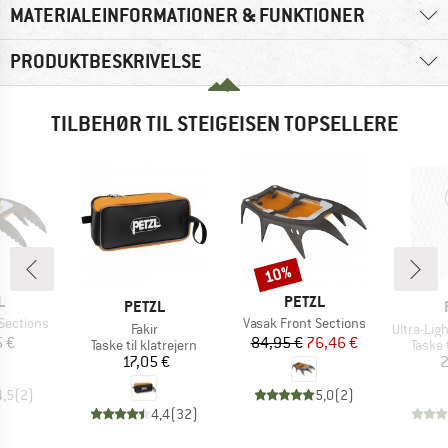
MATERIALEINFORMATIONER & FUNKTIONER
PRODUKTBESKRIVELSE
TILBEHØR TIL STEIGEISEN TOPSELLERE
10%
Rabat
KE
MÆRKE
L
PETZL
MÆRKE
PETZL
Artikel
Sections
Vasak Front Sections
Artikel
Artikel
Fakir
Ultra-Li
is
Pris
Nedsat pris
 €
84,95 €
76,46 €
Produktgruppe
Produ
Taske til klatrejern
Taske 
Pris
17,05 €
2
4,5
(
2
)
5,0
(
2
)
4,4
(
32
)