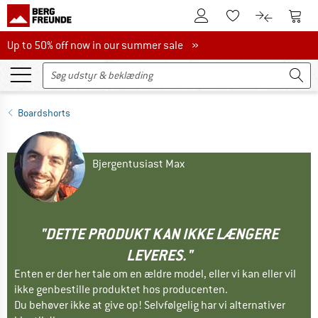
Til kundekontoen
Til 
Til huskesedlen.
Til produk
Up to 50% off now in our summer sale
Up to 50% off now in our summer sale »
Boardshorts
Bjergentusiast Max
"DETTE PRODUKT KAN IKKE LÆNGERE
LEVERES."
Enten er der her tale om en ældre model, eller vi kan eller vil
ikke genbestille produktet hos producenten.
Du behøver ikke at give op! Selvfølgelig har vi alternativer