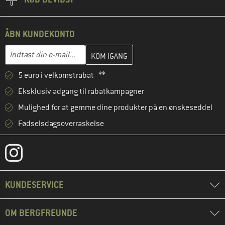
ÅBN KUNDEKONTO
Indtast din e-mailadresse her, og opret i næste trin din kundekon
E-mail-adresse
5 euro i velkomstrabat **
Eksklusiv adgang til rabatkampagner
Mulighed for at gemme dine produkter på en ønskeseddel
Fødselsdagsoverraskelse
KUNDESERVICE
OM BERGFREUNDE