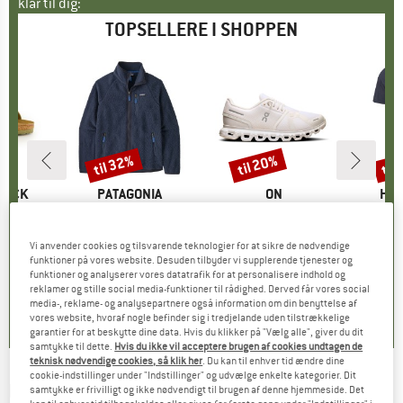
klar til dig:
TOPSELLERE I SHOPPEN
til 32%
til 20%
til
Rabat
Rabat
Raba
TOCK
MÆRKE
PATAGONIA
MÆRKE
ON
MÆ
HEB
 BF
Artikel
Retro Pile Jacket
Artikel
Women's Cloud 6
Artikel
MerinoMix150 Pi
tgruppe
er
Produktgruppe
Fleecejakke
Produktgruppe
Sneaker
Pr
Mer
is
dsat pris
71,96 €
149,95 €
fra
Pris
Nedsat pris
101,97 €
159,95 €
fra
Pris
Nedsat pris
127,96 €
59,95 
Vi anvender cookies og tilsvarende teknologier for at sikre de nødvendige
funktioner på vores website. Desuden tilbyder vi supplerende tjenester og
+
6
+
1
+
9
funktioner og analyserer vores datatrafik for at personalisere indhold og
reklamer og stille social media-funktioner til rådighed. Derved får vores social
,8
(
20
)
4,6
(
71
)
4,7
(
48
)
media-, reklame- og analysepartnere også information om din benyttelse af
vores website, hvoraf nogle befinder sig i tredjelande uden tilstrækkelige
garantier for at beskytte dine data. Hvis du klikker på "Vælg alle", giver du dit
samtykke til dette.
Hvis du ikke vil acceptere brugen af cookies undtagen de
teknisk nødvendige cookies, så klik her
. Du kan til enhver tid ændre dine
cookie-indstillinger under "Indstillinger" og udvælge enkelte kategorier. Dit
ECOALF
-
Lanaialf Swimsuit - Badebukser
samtykke er frivilligt og ikke nødvendigt til brugen af denne hjemmeside. Det