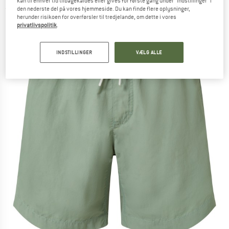
kan til enhver tid tilbagekaldes eller gives for første gang under "Indstillinger" i
den nederste del på vores hjemmeside. Du kan finde flere oplysninger,
(0)
herunder risikoen for overførsler til tredjelande, om dette i vores
privatlivspolitik
.
INDSTILLINGER
VÆLG ALLE