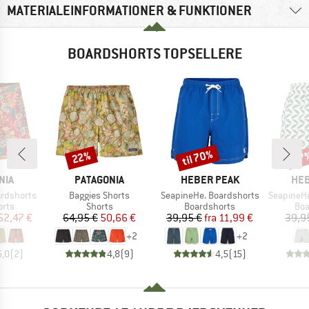
MATERIALEINFORMATIONER & FUNKTIONER
BOARDSHORTS TOPSELLERE
til 70%
22%
67
Rabat
Rabat
Raba
MÆRKE
MÆRKE
MÆ
NIA
PATAGONIA
HEBER PEAK
HEB
Artikel
Artikel
Artikel
ardshorts
Baggies Shorts
SeapineHe. Boardshorts
SeapineHe. P
gruppe
Produktgruppe
Produktgruppe
Pro
orts
Shorts
Boardshorts
Boa
is
dsat pris
Pris
Nedsat pris
Pris
Nedsat pris
52,47 €
64,95 €
50,66 €
39,95 €
fra
11,99 €
39,9
+
2
+
2
5,0
(
2
)
4,8
(
9
)
4,5
(
15
)