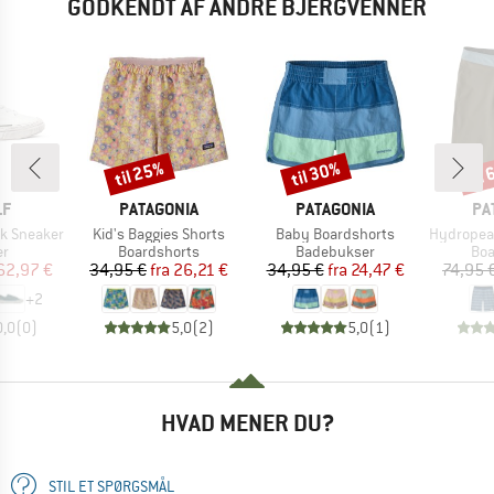
GODKENDT AF ANDRE BJERGVENNER
til 25%
til 30%
til
Rabat
Rabat
Raba
E
MÆRKE
MÆRKE
MÆ
LF
PATAGONIA
PATAGONIA
PA
Artikel
Artikel
Artikel
k Sneaker
Kid's Baggies Shorts
Baby Boardshorts
Hydropeak B
ktgruppe
Produktgruppe
Produktgruppe
Pro
er
Boardshorts
Badebukser
Boa
is
dsat pris
Pris
Nedsat pris
Pris
Nedsat pris
62,97 €
34,95 €
fra
26,21 €
34,95 €
fra
24,47 €
74,95 
+
2
0,0
(
0
)
5,0
(
2
)
5,0
(
1
)
HVAD MENER DU?
STIL ET SPØRGSMÅL