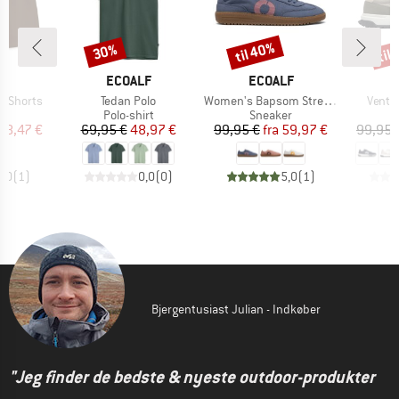
til 40%
til
30%
Rabat
Rabat
Raba
E
MÆRKE
MÆRKE
M
LF
ECOALF
ECOALF
E
Artikel
Artikel
Artikel
s Shorts
Tedan Polo
Women's Bapsom Strenk Sneaker
Ventu
ktgruppe
Produktgruppe
Produktgruppe
P
s
Polo-shirt
Sneaker
S
is
dsat pris
Pris
Nedsat pris
Pris
Nedsat pris
58,47 €
69,95 €
48,97 €
99,95 €
fra
59,97 €
99,95 
5,0
(
1
)
0,0
(
0
)
5,0
(
1
)
Bjergentusiast Julian - Indkøber
"Jeg finder de bedste & nyeste outdoor-produkter