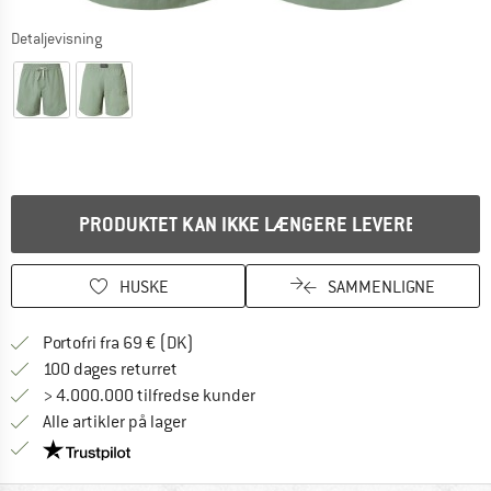
Detaljevisning
PRODUKTET KAN IKKE LÆNGERE LEVERES
HUSKE
SAMMENLIGNE
Find oplysninger om forsendelse her! Åb
Portofri fra 69 € (DK)
Gå til returretten her Åbnes i en infoboks
100 dages returret
> 4.000.000 tilfredse kunder
Alle artikler på lager
Vi er Trustpilot-certificeret - oplysningerne får du