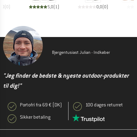
0,0
(
0
)
5,0
(
1
)
0,0
(
0
)
Bjergentusiast Julian - Indkøber
"Jeg finder de bedste & nyeste outdoor-produkter
til dig!"
Portofri fra 69 € (DK)
100 dages returret
Sikker betaling