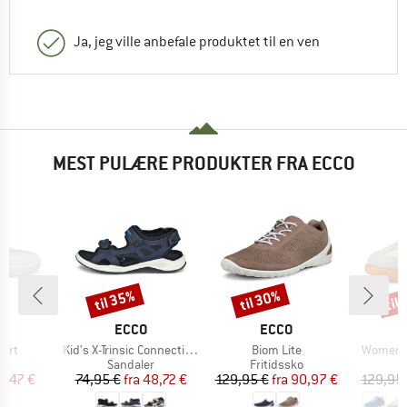
Ja, jeg ville anbefale produktet til en ven
MEST PULÆRE PRODUKTER FRA ECCO
til 35%
til 30%
til
Rabat
Rabat
Raba
KE
MÆRKE
MÆRKE
O
ECCO
ECCO
Artikel
Artikel
Artikel
ourt
Kid's X-Trinsic Connecting Stripe
Biom Lite
Women's
ktgruppe
Produktgruppe
Produktgruppe
P
er
Sandaler
Fritidssko
S
is
dsat pris
Pris
Nedsat pris
Pris
Nedsat pris
7,47 €
74,95 €
fra
48,72 €
129,95 €
fra
90,97 €
129,95