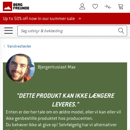
Til kundekontoen
Til 
Til huskesedlen.
Til produk
Up to 50% off now in our summer sale
Up to 50% off now in our summer sale »
Vandrestøvler
Bjergentusiast Max
"DETTE PRODUKT KAN IKKE LÆNGERE
LEVERES."
Enten er der her tale om en ældre model, eller vi kan eller vil
ikke genbestille produktet hos producenten.
Du behøver ikke at give op! Selvfølgelig har vi alternativer