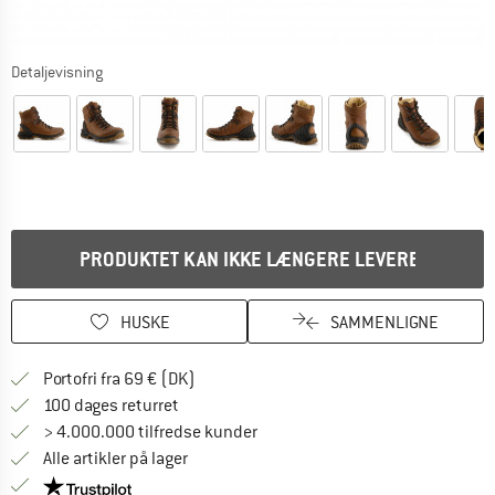
Detaljevisning
PRODUKTET KAN IKKE LÆNGERE LEVERES
HUSKE
SAMMENLIGNE
Find oplysninger om forsendelse her! Åb
Portofri fra 69 € (DK)
Gå til returretten her Åbnes i en infoboks
100 dages returret
> 4.000.000 tilfredse kunder
Alle artikler på lager
Vi er Trustpilot-certificeret - oplysningerne får du