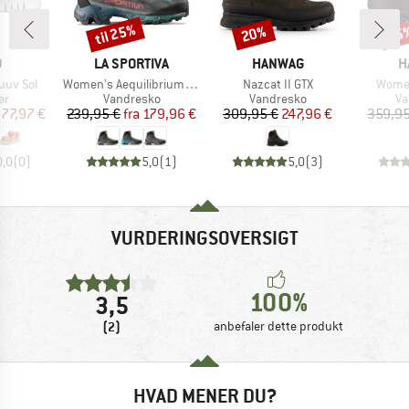
til 25%
20%
15
Rabat
Rabat
Raba
KE
MÆRKE
MÆRKE
M
O
LA SPORTIVA
HANWAG
H
Artikel
Artikel
Artikel
uuv Sol
Women's Aequilibrium Hike GTX
Nazcat II GTX
Women
tgruppe
Produktgruppe
Produktgruppe
Pr
er
Vandresko
Vandresko
Va
is
dsat pris
Pris
Nedsat pris
Pris
Nedsat pris
77,97 €
239,95 €
fra
179,96 €
309,95 €
247,96 €
359,95
0,0
(
0
)
5,0
(
1
)
5,0
(
3
)
VURDERINGSOVERSIGT
100%
3,5
(2)
anbefaler dette produkt
HVAD MENER DU?