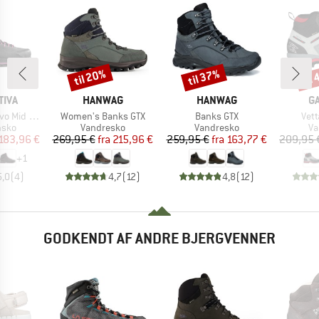
til 20%
til 37%
til
Rabat
Rabat
Raba
MÆRKE
MÆRKE
M
TIVA
HANWAG
HANWAG
G
Artikel
Artikel
Artik
 Mid GTX
Women's Banks GTX
Banks GTX
Vett
ruppe
Produktgruppe
Produktgruppe
Pr
hsko
Vandresko
Vandresko
Va
is
dsat pris
Pris
Nedsat pris
Pris
Nedsat pris
183,96 €
269,95 €
fra
215,96 €
259,95 €
fra
163,77 €
209,95 
+
1
5,0
(
4
)
4,7
(
12
)
4,8
(
12
)
GODKENDT AF ANDRE BJERGVENNER