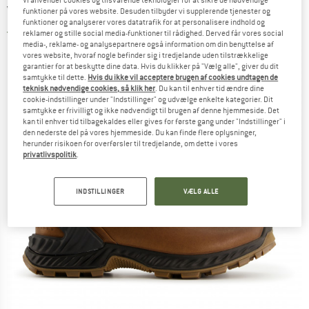
Vandresko
funktioner på vores website. Desuden tilbyder vi supplerende tjenester og
funktioner og analyserer vores datatrafik for at personalisere indhold og
3,5
(2)
reklamer og stille social media-funktioner til rådighed. Derved får vores social
media-, reklame- og analysepartnere også information om din benyttelse af
vores website, hvoraf nogle befinder sig i tredjelande uden tilstrækkelige
garantier for at beskytte dine data. Hvis du klikker på "Vælg alle", giver du dit
samtykke til dette.
Hvis du ikke vil acceptere brugen af cookies undtagen de
teknisk nødvendige cookies, så klik her
. Du kan til enhver tid ændre dine
cookie-indstillinger under "Indstillinger" og udvælge enkelte kategorier. Dit
samtykke er frivilligt og ikke nødvendigt til brugen af denne hjemmeside. Det
kan til enhver tid tilbagekaldes eller gives for første gang under "Indstillinger" i
den nederste del på vores hjemmeside. Du kan finde flere oplysninger,
herunder risikoen for overførsler til tredjelande, om dette i vores
privatlivspolitik
.
INDSTILLINGER
VÆLG ALLE