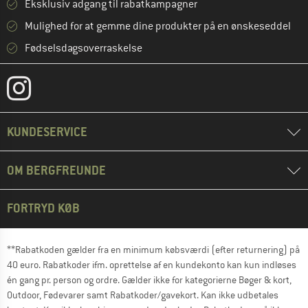
Eksklusiv adgang til rabatkampagner
Mulighed for at gemme dine produkter på en ønskeseddel
Fødselsdagsoverraskelse
KUNDESERVICE
OM BERGFREUNDE
FORTRYD KØB
**Rabatkoden gælder fra en minimum købsværdi (efter returnering) på
40 euro. Rabatkoder ifm. oprettelse af en kundekonto kan kun indløses
én gang pr. person og ordre. Gælder ikke for kategorierne Bøger & kort,
Outdoor, Fødevarer samt Rabatkoder/gavekort. Kan ikke udbetales