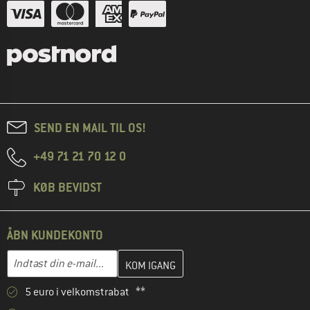
SEND EN MAIL TIL OS!
+49 71 21 70 12 0
KØB BEVIDST
ÅBN KUNDEKONTO
Indtast din e-mailadresse her, og opret i næste trin din kundekon
E-mail-adresse
5 euro i velkomstrabat **